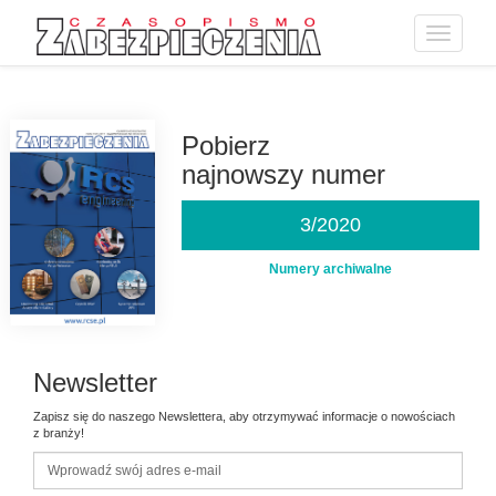
Toggle
navigatio
Przejdź
do
treści
Pobierz
najnowszy numer
3/2020
Numery archiwalne
Newsletter
Zapisz się do naszego Newslettera, aby otrzymywać informacje o nowościach
z branży!