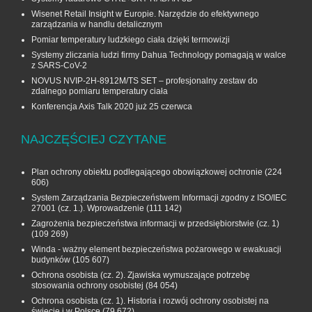
Wisenet Retail Insight w Europie. Narzędzie do efektywnego
zarządzania w handlu detalicznym
Pomiar temperatury ludzkiego ciała dzięki termowizji
Systemy zliczania ludzi firmy Dahua Technology pomagają w walce
z SARS-CoV-2
NOVUS NVIP-2H-8912M/TS SET – profesjonalny zestaw do
zdalnego pomiaru temperatury ciała
Konferencja Axis Talk 2020 już 25 czerwca
NAJCZĘŚCIEJ CZYTANE
Plan ochrony obiektu podlegającego obowiązkowej ochronie
(224
606)
System Zarządzania Bezpieczeństwem Informacji zgodny z ISO/IEC
27001 (cz. 1.). Wprowadzenie
(111 142)
Zagrożenia bezpieczeństwa informacji w przedsiębiorstwie (cz. 1)
(109 269)
Winda - ważny element bezpieczeństwa pożarowego w ewakuacji
budynków
(105 607)
Ochrona osobista (cz. 2). Zjawiska wymuszające potrzebę
stosowania ochrony osobistej
(84 054)
Ochrona osobista (cz. 1). Historia i rozwój ochrony osobistej na
świecie i w Polsce
(79 672)