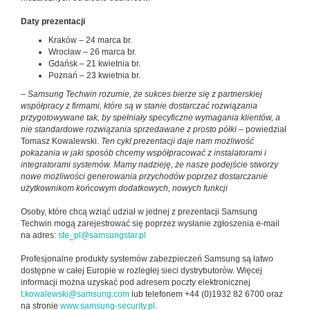
Daty prezentacji
Kraków – 24 marca br.
Wrocław – 26 marca br.
Gdańsk – 21 kwietnia br.
Poznań – 23 kwietnia br.
–
Samsung Techwin rozumie, że sukces bierze się z partnerskiej
współpracy z firmami, które są w stanie dostarczać rozwiązania
przygotowywane tak, by spełniały specyficzne wymagania klientów, a
nie standardowe rozwiązania sprzedawane z prosto półki
– powiedział
Tomasz Kowalewski.
Ten cykl prezentacji daje nam możliwość
pokazania w jaki sposób chcemy współpracować z instalatorami i
integratorami systemów. Mamy nadzieję, że nasze podejście stworzy
nowe możliwości generowania przychodów poprzez dostarczanie
użytkownikom końcowym dodatkowych, nowych funkcji
Osoby, które chcą wziąć udział w jednej z prezentacji Samsung
Techwin mogą zarejestrować się poprzez wysłanie zgłoszenia e-mail
na adres:
ste_pl@samsungstar.pl
Profesjonalne produkty systemów zabezpieczeń Samsung są łatwo
dostępne w całej Europie w rozległej sieci dystrybutorów. Więcej
informacji można uzyskać pod adresem poczty elektronicznej
t.kowalewski@samsung.com
lub telefonem +44 (0)1932 82 6700 oraz
na stronie
www.samsung-security.pl
.