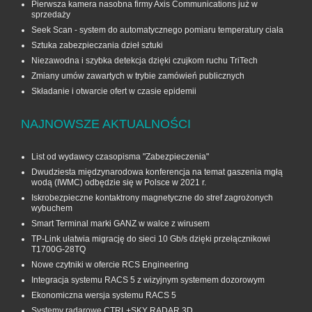
Pierwsza kamera nasobna firmy Axis Communications już w
sprzedaży
Seek Scan - system do automatycznego pomiaru temperatury ciała
Sztuka zabezpieczania dzieł sztuki
Niezawodna i szybka detekcja dzięki czujkom ruchu TriTech
Zmiany umów zawartych w trybie zamówień publicznych
Składanie i otwarcie ofert w czasie epidemii
NAJNOWSZE AKTUALNOŚCI
List od wydawcy czasopisma "Zabezpieczenia"
Dwudziesta międzynarodowa konferencja na temat gaszenia mgłą
wodą (IWMC) odbędzie się w Polsce w 2021 r.
Iskrobezpieczne kontaktrony magnetyczne do stref zagrożonych
wybuchem
Smart Terminal marki GANZ w walce z wirusem
TP-Link ułatwia migrację do sieci 10 Gb/s dzięki przełącznikowi
T1700G‑28TQ
Nowe czytniki w ofercie RCS Engineering
Integracja systemu RACS 5 z wizyjnym systemem dozorowym
Ekonomiczna wersja systemu RACS 5
Systemy radarowe CTRL+SKY RADAR 3D