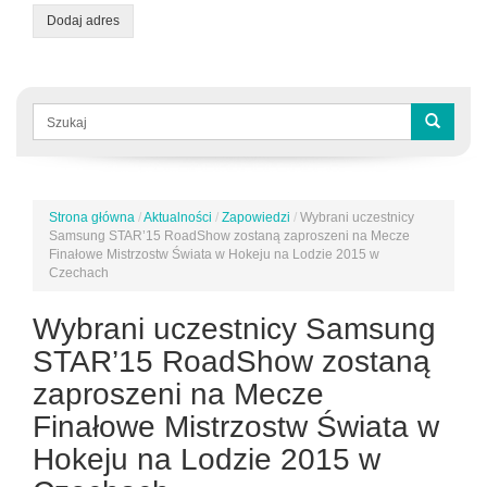
Dodaj adres
Formularz
wyszukiwania
Szukaj
Strona główna
/
Aktualności
/
Zapowiedzi
/
Wybrani uczestnicy
Jesteś
Samsung STAR’15 RoadShow zostaną zaproszeni na Mecze
tutaj
Finałowe Mistrzostw Świata w Hokeju na Lodzie 2015 w
Czechach
Wybrani uczestnicy Samsung
STAR’15 RoadShow zostaną
zaproszeni na Mecze
Finałowe Mistrzostw Świata w
Hokeju na Lodzie 2015 w