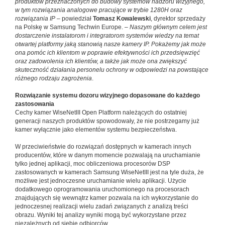
produktów przeznaczonych do budowy systemów nadzoru wizyjnego,
w tym rozwiązania analogowe pracujące w trybie 1280H oraz
rozwiązania IP
– powiedział
Tomasz Kowalewski
, dyrektor sprzedaży
na Polskę w Samsung Techwin Europe. –
Naszym głównym celem jest
dostarczenie instalatorom i integratorom systemów wiedzy na temat
otwartej platformy jaką stanowią nasze kamery IP. Pokażemy jak może
ona pomóc ich klientom w poprawie efektywności ich przedsięwzięć
oraz zadowolenia ich klientów, a także jak może ona zwiększyć
skuteczność działania personelu ochrony w odpowiedzi na powstające
różnego rodzaju zagrożenia
.
Rozwiązanie systemu dozoru wizyjnego dopasowane do każdego
zastosowania
Cechy kamer WiseNetIII Open Platform należących do ostatniej
generacji naszych produktów spowodowały, że nie postrzegamy już
kamer wyłącznie jako elementów systemu bezpieczeństwa.
W przeciwieństwie do rozwiązań dostępnych w kamerach innych
producentów, które w danym momencie pozwalają na uruchamianie
tylko jednej aplikacji, moc obliczeniowa procesorów DSP
zastosowanych w kamerach Samsung WiseNetIII jest na tyle duża, że
możliwe jest jednoczesne uruchamianie wielu aplikacji. Użycie
dodatkowego oprogramowania uruchomionego na procesorach
znajdujących się wewnątrz kamer pozwala na ich wykorzystanie do
jednoczesnej realizacji wielu zadań związanych z analizą treści
obrazu. Wyniki tej analizy wyniki mogą być wykorzystane przez
niezależnych od siebie odbiorców.