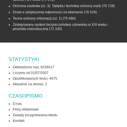
Ochrona osobista (cz. 3). Taktyka i technika ochrony osób
(76 728)
Drzwi o zwiększonej odporności na włamanie
(76 529)
Teoria ochrony informacji (cz. 1)
(75 480)
Zintegrowany system bezpieczeństwa człowieka w XXI wieku -
piramida równoboczna
(72 330)
STATYSTYKI
Odwiedzono nas: 9258017
Liczymy od 01/07/2007
Opublikowanych treści: 4075
Aktualnie na stronie:
2
CZASOPISMO
O nas
Filmy reklamowe
Zasady przygotowania tekstu
Kontakt