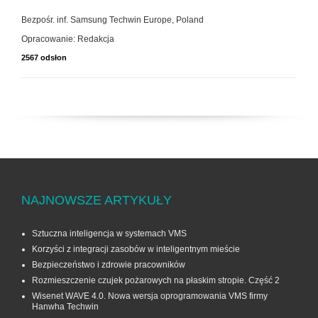
Bezpośr. inf. Samsung Techwin Europe, Poland
Opracowanie: Redakcja
2567 odsłon
NAJNOWSZE ARTYKUŁY
Sztuczna inteligencja w systemach VMS
Korzyści z integracji zasobów w inteligentnym mieście
Bezpieczeństwo i zdrowie pracowników
Rozmieszczenie czujek pożarowych na płaskim stropie. Część 2
Wisenet WAVE 4.0. Nowa wersja oprogramowania VMS firmy
Hanwha Techwin