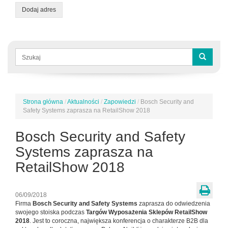
Dodaj adres
Formularz
wyszukiwania
Szukaj
Strona główna
/
Aktualności
/
Zapowiedzi
/
Bosch Security and
Jesteś
Safety Systems zaprasza na RetailShow 2018
tutaj
Bosch Security and Safety
Systems zaprasza na
RetailShow 2018
06/09/2018
Firma
Bosch Security and Safety Systems
zaprasza do odwiedzenia
swojego stoiska podczas
Targów Wyposażenia Sklepów RetailShow
2018
. Jest to coroczna, największa konferencja o charakterze B2B dla