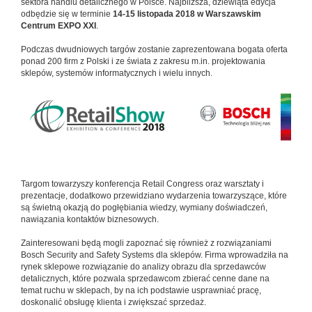
sektora handlu detalicznego w Polsce. Najbliższa, dziewiąta edycja
odbędzie się w terminie
14-15 listopada 2018 w Warszawskim
Centrum EXPO XXI
.
Podczas dwudniowych targów zostanie zaprezentowana bogata oferta
ponad 200 firm z Polski i ze świata z zakresu m.in. projektowania
sklepów, systemów informatycznych i wielu innych.
Targom towarzyszy konferencja Retail Congress oraz warsztaty i
prezentacje, dodatkowo przewidziano wydarzenia towarzyszące, które
są świetną okazją do pogłębiania wiedzy, wymiany doświadczeń,
nawiązania kontaktów biznesowych.
Zainteresowani będą mogli zapoznać się również z rozwiązaniami
Bosch Security and Safety Systems dla sklepów. Firma wprowadziła na
rynek sklepowe rozwiązanie do analizy obrazu dla sprzedawców
detalicznych, które pozwala sprzedawcom zbierać cenne dane na
temat ruchu w sklepach, by na ich podstawie usprawniać pracę,
doskonalić obsługę klienta i zwiększać sprzedaż.