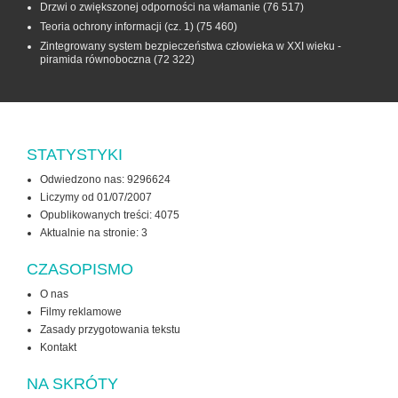
Drzwi o zwiększonej odporności na włamanie
(76 517)
Teoria ochrony informacji (cz. 1)
(75 460)
Zintegrowany system bezpieczeństwa człowieka w XXI wieku -
piramida równoboczna
(72 322)
STATYSTYKI
Odwiedzono nas: 9296624
Liczymy od 01/07/2007
Opublikowanych treści: 4075
Aktualnie na stronie:
3
CZASOPISMO
O nas
Filmy reklamowe
Zasady przygotowania tekstu
Kontakt
NA SKRÓTY