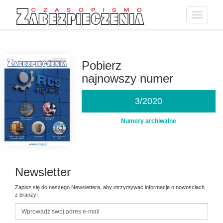
Toggle
navigatio
Przejdź
do
treści
Pobierz
najnowszy numer
3/2020
Numery archiwalne
Newsletter
Zapisz się do naszego Newslettera, aby otrzymywać informacje o nowościach
z branży!