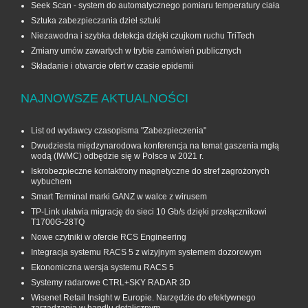
Seek Scan - system do automatycznego pomiaru temperatury ciała
Sztuka zabezpieczania dzieł sztuki
Niezawodna i szybka detekcja dzięki czujkom ruchu TriTech
Zmiany umów zawartych w trybie zamówień publicznych
Składanie i otwarcie ofert w czasie epidemii
NAJNOWSZE AKTUALNOŚCI
List od wydawcy czasopisma "Zabezpieczenia"
Dwudziesta międzynarodowa konferencja na temat gaszenia mgłą
wodą (IWMC) odbędzie się w Polsce w 2021 r.
Iskrobezpieczne kontaktrony magnetyczne do stref zagrożonych
wybuchem
Smart Terminal marki GANZ w walce z wirusem
TP-Link ułatwia migrację do sieci 10 Gb/s dzięki przełącznikowi
T1700G‑28TQ
Nowe czytniki w ofercie RCS Engineering
Integracja systemu RACS 5 z wizyjnym systemem dozorowym
Ekonomiczna wersja systemu RACS 5
Systemy radarowe CTRL+SKY RADAR 3D
Wisenet Retail Insight w Europie. Narzędzie do efektywnego
zarządzania w handlu detalicznym