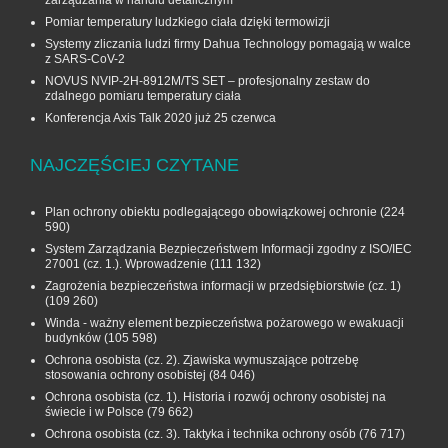
Pomiar temperatury ludzkiego ciała dzięki termowizji
Systemy zliczania ludzi firmy Dahua Technology pomagają w walce
z SARS-CoV-2
NOVUS NVIP-2H-8912M/TS SET – profesjonalny zestaw do
zdalnego pomiaru temperatury ciała
Konferencja Axis Talk 2020 już 25 czerwca
NAJCZĘŚCIEJ CZYTANE
Plan ochrony obiektu podlegającego obowiązkowej ochronie
(224
590)
System Zarządzania Bezpieczeństwem Informacji zgodny z ISO/IEC
27001 (cz. 1.). Wprowadzenie
(111 132)
Zagrożenia bezpieczeństwa informacji w przedsiębiorstwie (cz. 1)
(109 260)
Winda - ważny element bezpieczeństwa pożarowego w ewakuacji
budynków
(105 598)
Ochrona osobista (cz. 2). Zjawiska wymuszające potrzebę
stosowania ochrony osobistej
(84 046)
Ochrona osobista (cz. 1). Historia i rozwój ochrony osobistej na
świecie i w Polsce
(79 662)
Ochrona osobista (cz. 3). Taktyka i technika ochrony osób
(76 717)