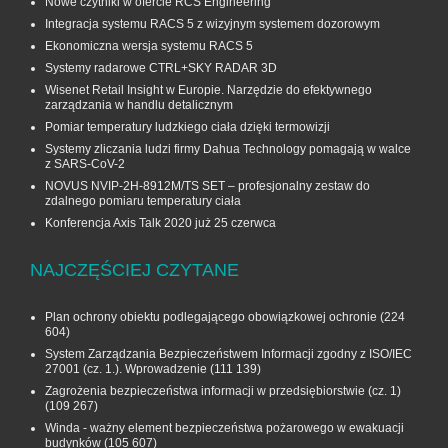
Nowe czytniki w ofercie RCS Engineering
Integracja systemu RACS 5 z wizyjnym systemem dozorowym
Ekonomiczna wersja systemu RACS 5
Systemy radarowe CTRL+SKY RADAR 3D
Wisenet Retail Insight w Europie. Narzędzie do efektywnego
zarządzania w handlu detalicznym
Pomiar temperatury ludzkiego ciała dzięki termowizji
Systemy zliczania ludzi firmy Dahua Technology pomagają w walce
z SARS-CoV-2
NOVUS NVIP-2H-8912M/TS SET – profesjonalny zestaw do
zdalnego pomiaru temperatury ciała
Konferencja Axis Talk 2020 już 25 czerwca
NAJCZĘŚCIEJ CZYTANE
Plan ochrony obiektu podlegającego obowiązkowej ochronie
(224
604)
System Zarządzania Bezpieczeństwem Informacji zgodny z ISO/IEC
27001 (cz. 1.). Wprowadzenie
(111 139)
Zagrożenia bezpieczeństwa informacji w przedsiębiorstwie (cz. 1)
(109 267)
Winda - ważny element bezpieczeństwa pożarowego w ewakuacji
budynków
(105 607)