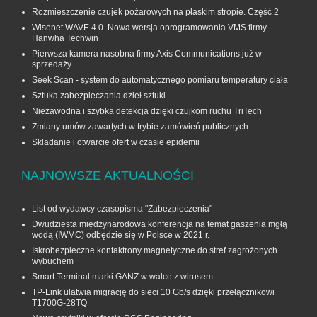
Rozmieszczenie czujek pożarowych na płaskim stropie. Część 2
Wisenet WAVE 4.0. Nowa wersja oprogramowania VMS firmy
Hanwha Techwin
Pierwsza kamera nasobna firmy Axis Communications już w
sprzedaży
Seek Scan - system do automatycznego pomiaru temperatury ciała
Sztuka zabezpieczania dzieł sztuki
Niezawodna i szybka detekcja dzięki czujkom ruchu TriTech
Zmiany umów zawartych w trybie zamówień publicznych
Składanie i otwarcie ofert w czasie epidemii
NAJNOWSZE AKTUALNOŚCI
List od wydawcy czasopisma "Zabezpieczenia"
Dwudziesta międzynarodowa konferencja na temat gaszenia mgłą
wodą (IWMC) odbędzie się w Polsce w 2021 r.
Iskrobezpieczne kontaktrony magnetyczne do stref zagrożonych
wybuchem
Smart Terminal marki GANZ w walce z wirusem
TP-Link ułatwia migrację do sieci 10 Gb/s dzięki przełącznikowi
T1700G‑28TQ