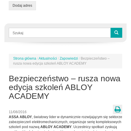
Dodaj adres
Formularz
wyszukiwania
Szukaj
Strona główna
/
Aktualności
/
Zapowiedzi
/
Bezpieczeństwo –
Jesteś
rusza nowa edycja szkoleń ABLOY ACADEMY
tutaj
Bezpieczeństwo – rusza nowa
edycja szkoleń ABLOY
ACADEMY
11/08/2016
ASSA ABLOY
, światowy lider w dynamicznie rozwijającym się sektorze
zabezpieczeń elektromechanicznych, organizuje serię kompleksowych
szkoleń pod nazwą
ABLOY ACADEMY
. Uczestnicy spotkań zyskują