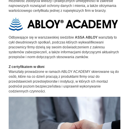
możliwość zdobycia wiedzy i praktycznych umiejętności w zakresie
najnowszych rozwiązań ochrony danych i mienia, a także otrzymania
wartościowego certyfikatu jednej z największych firm w branży.
Odbywające się w warszawskiej siedzibie
ASSA ABLOY
warsztaty to
cykl dwudniowych spotkań, podczas których wykwalifikowani
pracownicy firmy dzielą się swoim doświadczeniem z zakresu
systemów zabezpieczeń, a także informacjami dotyczącymi aktualnych
przepisów i norm dotyczących stosowania zamków.
Z certyfikatem w dłon
i
Warsztaty prowadzone w ramach ABLOY ACADEMY skierowane są do
osób, które na co dzień pracują z produktami firmy oraz do
przedstawicieli przedsiębiorstw i instytucji, w których ich montaż
podniósł poziom bezpieczeństwa i usprawnił wykonywanie
codziennych czynności.