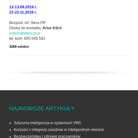
12-13.09.2016 r.
21-22.11.2016 r.
Bezpośr. inf. Sfera PR
Osoba do kontaktu:
Artur Klich
a.klich@sfera-pr.pl
tel. kom: 605 048 582
3268 odsłon
NAJNOWSZE ARTYKUŁY
Sztuczna inteligencja w systemach VMS
Korzyści z integracji zasobów w inteligentnym mieście
Bezpieczeństwo i zdrowie pracowników