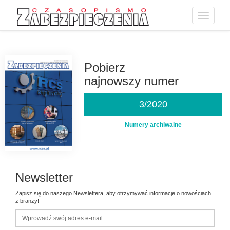
Toggle
navigatio
Przejdź
do
treści
Pobierz
najnowszy numer
3/2020
Numery archiwalne
Newsletter
Zapisz się do naszego Newslettera, aby otrzymywać informacje o nowościach
z branży!