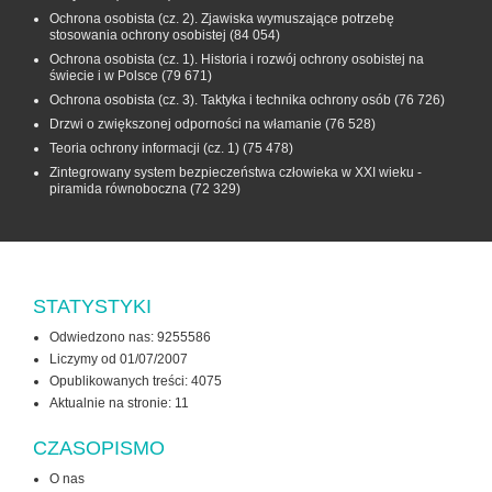
Ochrona osobista (cz. 2). Zjawiska wymuszające potrzebę
stosowania ochrony osobistej
(84 054)
Ochrona osobista (cz. 1). Historia i rozwój ochrony osobistej na
świecie i w Polsce
(79 671)
Ochrona osobista (cz. 3). Taktyka i technika ochrony osób
(76 726)
Drzwi o zwiększonej odporności na włamanie
(76 528)
Teoria ochrony informacji (cz. 1)
(75 478)
Zintegrowany system bezpieczeństwa człowieka w XXI wieku -
piramida równoboczna
(72 329)
STATYSTYKI
Odwiedzono nas: 9255586
Liczymy od 01/07/2007
Opublikowanych treści: 4075
Aktualnie na stronie:
11
CZASOPISMO
O nas