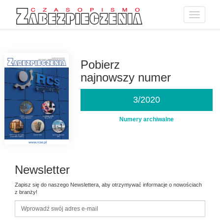
Toggle
navigatio
Przejdź
do
treści
Pobierz
najnowszy numer
3/2020
Numery archiwalne
Newsletter
Zapisz się do naszego Newslettera, aby otrzymywać informacje o nowościach
z branży!