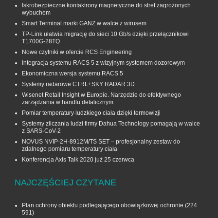
Iskrobezpieczne kontaktrony magnetyczne do stref zagrożonych
wybuchem
Smart Terminal marki GANZ w walce z wirusem
TP-Link ułatwia migrację do sieci 10 Gb/s dzięki przełącznikowi
T1700G‑28TQ
Nowe czytniki w ofercie RCS Engineering
Integracja systemu RACS 5 z wizyjnym systemem dozorowym
Ekonomiczna wersja systemu RACS 5
Systemy radarowe CTRL+SKY RADAR 3D
Wisenet Retail Insight w Europie. Narzędzie do efektywnego
zarządzania w handlu detalicznym
Pomiar temperatury ludzkiego ciała dzięki termowizji
Systemy zliczania ludzi firmy Dahua Technology pomagają w walce
z SARS-CoV-2
NOVUS NVIP-2H-8912M/TS SET – profesjonalny zestaw do
zdalnego pomiaru temperatury ciała
Konferencja Axis Talk 2020 już 25 czerwca
NAJCZĘŚCIEJ CZYTANE
Plan ochrony obiektu podlegającego obowiązkowej ochronie
(224
591)