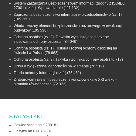
System Zarządzania Bezpieczeństwem Informacji zgodny z ISO/IEC
27001 (cz. 1.). Wprowadzenie
(111 132)
Zagrożenia bezpieczeństwa informacji w przedsiębiorstwie (cz. 1)
(109 260)
Winda - ważny element bezpieczeństwa pożarowego w ewakuacji
budynków
(105 598)
Ochrona osobista (cz. 2). Zjawiska wymuszające potrzebę
stosowania ochrony osobistej
(84 046)
Ochrona osobista (cz. 1). Historia i rozwój ochrony osobistej na
świecie i w Polsce
(79 663)
Ochrona osobista (cz. 3). Taktyka i technika ochrony osób
(76 717)
Drzwi o zwiększonej odporności na włamanie
(76 519)
Teoria ochrony informacji (cz. 1)
(75 461)
Zintegrowany system bezpieczeństwa człowieka w XXI wieku -
piramida równoboczna
(72 323)
STATYSTYKI
Odwiedzono nas: 9298181
Liczymy od 01/07/2007