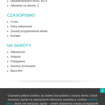
Opublikowanych treści: 4075
Aktualnie na stronie:
2
CZASOPISMO
O nas
Filmy reklamowe
Zasady przygotowania tekstu
Kontakt
NA SKRÓTY
Aktualności
Artykuły
Fotogalerie
Numery archiwalne
Baza firm
x
Wszelkie prawa zastrzeżone. Kopiowanie tekstów bez zgody redakcji zabronione /
Zasady
użytkowania strony
Używamy plików cookies, by ułatwić korzystanie z naszej strony. Jeżeli
wyrażasz zgodę na zapisywanie informacji zawartej w cookies
zamknij
okno
. Jeżeli nie wyrażasz zgody – zmień ustawienia swojej przeglądarki.