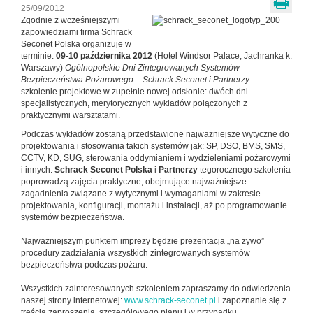
25/09/2012
Zgodnie z wcześniejszymi
zapowiedziami firma Schrack
Seconet Polska organizuje w
terminie:
09-10 października 2012
(Hotel Windsor Palace, Jachranka k.
Warszawy)
Ogólnopolskie Dni Zintegrowanych Systemów
Bezpieczeństwa Pożarowego – Schrack Seconet i Partnerzy
–
szkolenie projektowe w zupełnie nowej odsłonie: dwóch dni
specjalistycznych, merytorycznych wykładów połączonych z
praktycznymi warsztatami.
Podczas wykładów zostaną przedstawione najważniejsze wytyczne do
projektowania i stosowania takich systemów jak: SP, DSO, BMS, SMS,
CCTV, KD, SUG, sterowania oddymianiem i wydzieleniami pożarowymi
i innych.
Schrack Seconet Polska
i
Partnerzy
tegorocznego szkolenia
poprowadzą zajęcia praktyczne, obejmujące najważniejsze
zagadnienia związane z wytycznymi i wymaganiami w zakresie
projektowania, konfiguracji, montażu i instalacji, aż po programowanie
systemów bezpieczeństwa.
Najważniejszym punktem imprezy będzie prezentacja „na żywo”
procedury zadziałania wszystkich zintegrowanych systemów
bezpieczeństwa podczas pożaru.
Wszystkich zainteresowanych szkoleniem zapraszamy do odwiedzenia
naszej strony internetowej:
www.schrack-seconet.pl
i zapoznanie się z
treścią zaproszenia, szczegółowego planu i w przypadku