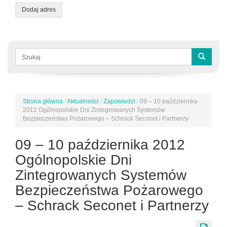
Dodaj adres
Formularz
wyszukiwania
Szukaj
Strona główna
/
Aktualności
/
Zapowiedzi
/
09 – 10 października
Jesteś
2012 Ogólnopolskie Dni Zintegrowanych Systemów
tutaj
Bezpieczeństwa Pożarowego – Schrack Seconet i Partnerzy
09 – 10 października 2012
Ogólnopolskie Dni
Zintegrowanych Systemów
Bezpieczeństwa Pożarowego
– Schrack Seconet i Partnerzy