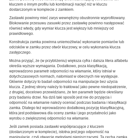
kluczem o innym profilu lub kombinacji nacięć niż w kluczu
dostarczonym w komplecie z zamkiem.
Zastawki powinny mieć zarys wewnętrzny obustronnie wyprofilowany.
Blokowanie przesuwu zasuwki przez zastawkę powinno następować
również wtedy, gdy wymiar klucza jest większy lub mniejszy od
prawidłowego.
Konstrukcja zamka powinna uniemożliwiać wykonanie pomiarów lub
odcisków w zamku przez otwór kluczowy, w celu wykonania klucza
zastępczego.
Można przyjąć, że (w przybliżeniu) większa cyfra i dalsza litera alfabetu
określa wyższe wymagania. Dodatkowo, poza klasyfikacją,
wprowadzono parametr odporności na włamanie, który istniał w
dotychczasowych normach, natomiast w obecnych nie występuje.
Głównie dotyczy to badań odporności na manipulacje bez użycia
klucza. Z jednej strony należy to traktować jako pewne niedopatrzenie,
z drugiej, docelowo przewidziano, że ten parametr będzie określany
przy badaniu drzwi. Na dziś taki sposób jest nie do przyjęcia i
odporność na włamanie należy oceniać podczas badania i klasyfikacji
zamka. Dlatego też wprowadzono dodatkową pozycję klasyfikacyjną,
która jest podstawowa dla oceny zamka i jego przydatności jako
wyrobu o zwiększonej odporności na włamanie.
Jeśli zamek posiada zastawki współpracujące z kluczem
(dostarczonym w komplecie), istotna jest jego odporność na
manipulacje, czyli otwarcie metodami nieniszczącymi. Ta cecha zamka