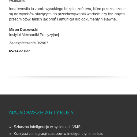
włamanie.
Inna kwestia to zamki wysokiego bezpieczeństwa, które przeznaczone
są do wyrobów służących do przechowywania wartości czy też innych
przedmiotów, takich jak broń i amunicja lub dokumenty niejawne.
Miron Durzewski
Instytut Mechaniki Precyzyjnej
Zabezpieczenia 3/2007
65714 odsłon
NAJNOWSZE ARTYKUŁY
Sztuczna inteligencja w systemach VMS
Korzyści z integracji zasobów w inteligentnym mieście