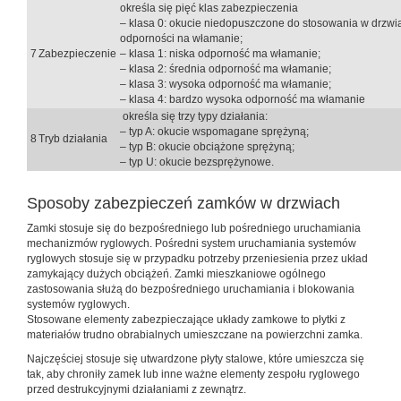
określa się pięć klas zabezpieczenia
– klasa 0: okucie niedopuszczone do stosowania w drzwi
odporności na włamanie;
7
Zabezpieczenie
– klasa 1: niska odporność ma włamanie;
– klasa 2: średnia odporność ma włamanie;
– klasa 3: wysoka odporność ma włamanie;
– klasa 4: bardzo wysoka odporność ma włamanie
określa się trzy typy działania:
– typ A: okucie wspomagane sprężyną;
8
Tryb działania
– typ B: okucie obciążone sprężyną;
– typ U: okucie bezsprężynowe.
Sposoby zabezpieczeń zamków w drzwiach
Zamki stosuje się do bezpośredniego lub pośredniego uruchamiania
mechanizmów ryglowych. Pośredni system uruchamiania systemów
ryglowych stosuje się w przypadku potrzeby przeniesienia przez układ
zamykający dużych obciążeń. Zamki mieszkaniowe ogólnego
zastosowania służą do bezpośredniego uruchamiania i blokowania
systemów ryglowych.
Stosowane elementy zabezpieczające układy zamkowe to płytki z
materiałów trudno obrabialnych umieszczane na powierzchni zamka.
Najczęściej stosuje się utwardzone płyty stalowe, które umieszcza się
tak, aby chroniły zamek lub inne ważne elementy zespołu ryglowego
przed destrukcyjnymi działaniami z zewnątrz.