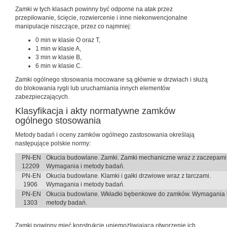
Zamki w tych klasach powinny być odporne na atak przez
przepiłowanie, ścięcie, rozwiercenie i inne niekonwencjonalne
manipulacje niszczące, przez co najmniej:
0 min w klasie O oraz T,
1 min w klasie A,
3 min w klasie B,
6 min w klasie C.
Zamki ogólnego stosowania mocowane są głównie w drzwiach i służą
do blokowania rygli lub uruchamiania innych elementów
zabezpieczających.
Klasyfikacja i akty normatywne zamków
ogólnego stosowania
Metody badań i oceny zamków ogólnego zastosowania określają
następujące polskie normy:
PN-EN
Okucia budowlane. Zamki. Zamki mechaniczne wraz z zaczepami
12209
Wymagania i metody badań.
PN-EN
Okucia budowlane. Klamki i gałki drzwiowe wraz z tarczami.
1906
Wymagania i metody badań.
PN-EN
Okucia budowlane. Wkładki bębenkowe do zamków. Wymagania 
1303
metody badań.
Zamki powinny mieć konstrukcję uniemożliwiającą otworzenie ich