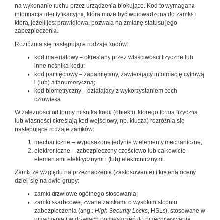
na wykonanie ruchu przez urządzenia blokujące. Kod to wymagana
informacja identyfikacyjna, która może być wprowadzona do zamka i
która, jeżeli jest prawidłowa, pozwala na zmianę statusu jego
zabezpieczenia.
Rozróżnia się następujące rodzaje kodów:
kod materiałowy – określany przez właściwości fizyczne lub
inne nośnika kodu;
kod pamięciowy – zapamiętany, zawierający informację cyfrową
i (lub) alfanumeryczną;
kod biometryczny – działający z wykorzystaniem cech
człowieka.
W zależności od formy nośnika kodu (obiektu, którego forma fizyczna
lub własności określają kod wejściowy, np. klucza) rozróżnia się
następujące rodzaje zamków:
mechaniczne – wyposażone jedynie w elementy mechaniczne;
elektroniczne – zabezpieczony częściowo lub całkowicie
elementami elektrycznymi i (lub) elektronicznymi.
Zamki ze względu na przeznaczenie (zastosowanie) i kryteria oceny
dzieli się na dwie grupy:
zamki drzwiowe ogólnego stosowania;
zamki skarbcowe, zwane zamkami o wysokim stopniu
zabezpieczenia (ang.:
High Security Locks
, HSLs), stosowane w
urządzenia i w drzwiach pomieszczeń do przechowywania