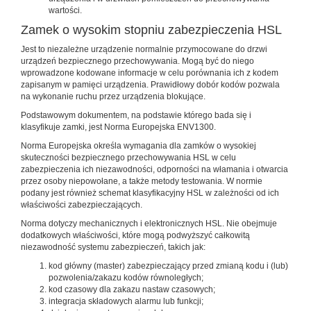
wartości.
Zamek o wysokim stopniu zabezpieczenia HSL
Jest to niezależne urządzenie normalnie przymocowane do drzwi
urządzeń bezpiecznego przechowywania. Mogą być do niego
wprowadzone kodowane informacje w celu porównania ich z kodem
zapisanym w pamięci urządzenia. Prawidłowy dobór kodów pozwala
na wykonanie ruchu przez urządzenia blokujące.
Podstawowym dokumentem, na podstawie którego bada się i
klasyfikuje zamki, jest Norma Europejska ENV1300.
Norma Europejska określa wymagania dla zamków o wysokiej
skuteczności bezpiecznego przechowywania HSL w celu
zabezpieczenia ich niezawodności, odporności na włamania i otwarcia
przez osoby niepowołane, a także metody testowania. W normie
podany jest również schemat klasyfikacyjny HSL w zależności od ich
właściwości zabezpieczających.
Norma dotyczy mechanicznych i elektronicznych HSL. Nie obejmuje
dodatkowych właściwości, które mogą podwyższyć całkowitą
niezawodność systemu zabezpieczeń, takich jak:
kod główny (master) zabezpieczający przed zmianą kodu i (lub)
pozwolenia/zakazu kodów równoległych;
kod czasowy dla zakazu nastaw czasowych;
integracja składowych alarmu lub funkcji;