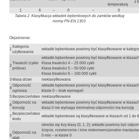
z 
temperaturę
1
6
–
0
–
0
Tabela 2. Klasyfikacja wkładek bębenkowych do zamków według
normy PN-EN 1303
Objaśnienie:
Kategoria
1
wkładki bębenkowe powinny być klasyfikowane w kategor
użytkowania
wkładki bębenkowe powinny być klasyfikowane w klasach t
Trwałość (cykle
Klasa trwałości 4 – 25 000 cykli
2
próbne)
Klasa trwałości 5 – 50 000 cykli
Klasa trwałości 6 – 100 000 cykli
3
Masa drzwi
nieklasyfikowana
Odporność
wkładki bębenkowe powinny być klasyfikowane w klasach 
4
ogniowa
klasie 0 – brak wymagań
5
Bezpieczeństwo
nieklasyfikowane
Odporność na
wkładki bębenkowe powinny być klasyfikowane w klasach 
6
korozję
klasa 0 nie wymaga minimalnej odporności ma korozję
Bezpieczeństwo
7
wkładki bębenkowe są klasyfikowane w klasach od 1 do 6:
kodu
określa się trzy klasy (0, 1, 2); wkładki powinny być odpo
ścięcie, rozwiercenie i inne niekonwencjonalne manipulac
Odporność na
8
0 min – w klasie 0
atak