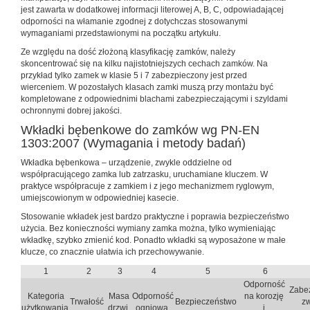
jest zawarta w dodatkowej informacji literowej A, B, C, odpowiadającej
odporności na włamanie zgodnej z dotychczas stosowanymi
wymaganiami przedstawionymi na początku artykułu.
Ze względu na dość złożoną klasyfikację zamków, należy
skoncentrować się na kilku najistotniejszych cechach zamków. Na
przykład tylko zamek w klasie 5 i 7 zabezpieczony jest przed
wierceniem. W pozostałych klasach zamki muszą przy montażu być
kompletowane z odpowiednimi blachami zabezpieczającymi i szyldami
ochronnymi dobrej jakości.
Wkładki bębenkowe do zamków wg PN-EN
1303:2007 (Wymagania i metody badań)
Wkładka bębenkowa – urządzenie, zwykle oddzielne od
współpracującego zamka lub zatrzasku, uruchamiane kluczem. W
praktyce współpracuje z zamkiem i z jego mechanizmem ryglowym,
umiejscowionym w odpowiedniej kasecie.
Stosowanie wkładek jest bardzo praktyczne i poprawia bezpieczeństwo
użycia. Bez konieczności wymiany zamka można, tylko wymieniając
wkładkę, szybko zmienić kod. Ponadto wkładki są wyposażone w małe
klucze, co znacznie ułatwia ich przechowywanie.
1
2
3
4
5
6
Odporność
Zabe
Kategoria
Masa
Odporność
na korozję
Trwałość
Bezpieczeństwo
z
użytkowania
drzwi
ogniowa
i