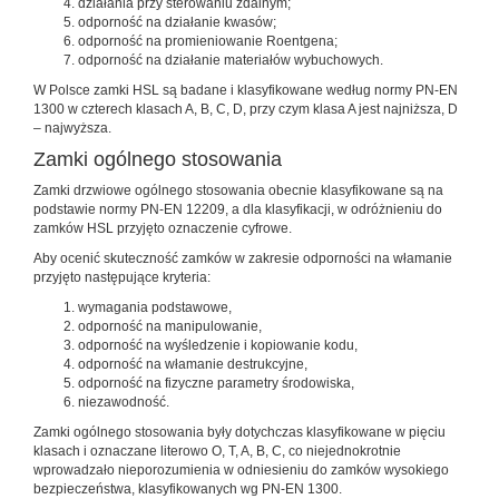
działania przy sterowaniu zdalnym;
odporność na działanie kwasów;
odporność na promieniowanie Roentgena;
odporność na działanie materiałów wybuchowych.
W Polsce zamki HSL są badane i klasyfikowane według normy PN-EN
1300 w czterech klasach A, B, C, D, przy czym klasa A jest najniższa, D
– najwyższa.
Zamki ogólnego stosowania
Zamki drzwiowe ogólnego stosowania obecnie klasyfikowane są na
podstawie normy PN-EN 12209, a dla klasyfikacji, w odróżnieniu do
zamków HSL przyjęto oznaczenie cyfrowe.
Aby ocenić skuteczność zamków w zakresie odporności na włamanie
przyjęto następujące kryteria:
wymagania podstawowe,
odporność na manipulowanie,
odporność na wyśledzenie i kopiowanie kodu,
odporność na włamanie destrukcyjne,
odporność na fizyczne parametry środowiska,
niezawodność.
Zamki ogólnego stosowania były dotychczas klasyfikowane w pięciu
klasach i oznaczane literowo O, T, A, B, C, co niejednokrotnie
wprowadzało nieporozumienia w odniesieniu do zamków wysokiego
bezpieczeństwa, klasyfikowanych wg PN-EN 1300.