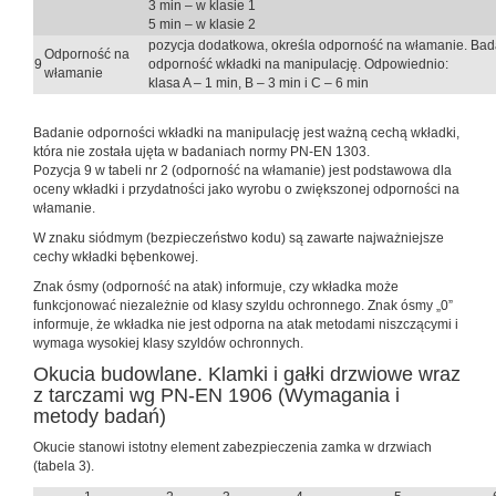
3 min – w klasie 1
5 min – w klasie 2
pozycja dodatkowa, określa odporność na włamanie. Bad
Odporność na
9
odporność wkładki na manipulację. Odpowiednio:
włamanie
klasa A – 1 min, B – 3 min i C – 6 min
Badanie odporności wkładki na manipulację jest ważną cechą wkładki,
która nie została ujęta w badaniach normy PN-EN 1303.
Pozycja 9 w tabeli nr 2 (odporność na włamanie) jest podstawowa dla
oceny wkładki i przydatności jako wyrobu o zwiększonej odporności na
włamanie.
W znaku siódmym (bezpieczeństwo kodu) są zawarte najważniejsze
cechy wkładki bębenkowej.
Znak ósmy (odporność na atak) informuje, czy wkładka może
funkcjonować niezależnie od klasy szyldu ochronnego. Znak ósmy „0”
informuje, że wkładka nie jest odporna na atak metodami niszczącymi i
wymaga wysokiej klasy szyldów ochronnych.
Okucia budowlane. Klamki i gałki drzwiowe wraz
z tarczami wg PN-EN 1906 (Wymagania i
metody badań)
Okucie stanowi istotny element zabezpieczenia zamka w drzwiach
(tabela 3).