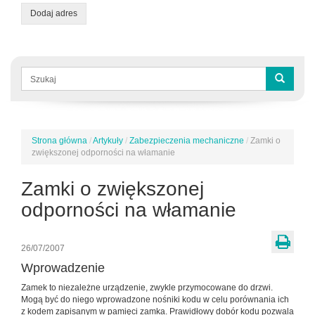
Dodaj adres
Formularz
wyszukiwania
Szukaj
Strona główna
/
Artykuły
/
Zabezpieczenia mechaniczne
/
Zamki o
Jesteś
zwiększonej odporności na włamanie
tutaj
Zamki o zwiększonej
odporności na włamanie
26/07/2007
Wprowadzenie
Zamek to niezależne urządzenie, zwykle przymocowane do drzwi.
Mogą być do niego wprowadzone nośniki kodu w celu porównania ich
z kodem zapisanym w pamięci zamka. Prawidłowy dobór kodu pozwala