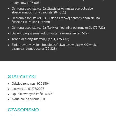
budynków
(105 606)
Ochrona osobista (cz. 2). Zjawiska wymuszające potrzebę
stosowania ochrony osobistej
(84 051)
Ochrona osobista (cz. 1). Historia i rozwój ochrony osobistej na
świecie i w Polsce
(79 669)
Ochrona osobista (cz. 3). Taktyka i technika ochrony osób
(76 723)
Drzwi o zwiększonej odporności na włamanie
(76 527)
Teoria ochrony informacji (cz. 1)
(75 473)
Zintegrowany system bezpieczeństwa człowieka w XXI wieku -
piramida równoboczna
(72 328)
STATYSTYKI
Odwiedzono nas: 9251504
Liczymy od 01/07/2007
Opublikowanych treści: 4075
Aktualnie na stronie:
10
CZASOPISMO