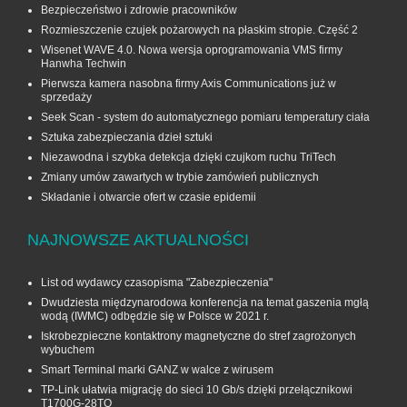
Bezpieczeństwo i zdrowie pracowników
Rozmieszczenie czujek pożarowych na płaskim stropie. Część 2
Wisenet WAVE 4.0. Nowa wersja oprogramowania VMS firmy
Hanwha Techwin
Pierwsza kamera nasobna firmy Axis Communications już w
sprzedaży
Seek Scan - system do automatycznego pomiaru temperatury ciała
Sztuka zabezpieczania dzieł sztuki
Niezawodna i szybka detekcja dzięki czujkom ruchu TriTech
Zmiany umów zawartych w trybie zamówień publicznych
Składanie i otwarcie ofert w czasie epidemii
NAJNOWSZE AKTUALNOŚCI
List od wydawcy czasopisma "Zabezpieczenia"
Dwudziesta międzynarodowa konferencja na temat gaszenia mgłą
wodą (IWMC) odbędzie się w Polsce w 2021 r.
Iskrobezpieczne kontaktrony magnetyczne do stref zagrożonych
wybuchem
Smart Terminal marki GANZ w walce z wirusem
TP-Link ułatwia migrację do sieci 10 Gb/s dzięki przełącznikowi
T1700G‑28TQ