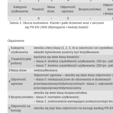
1
2
3
4
5
Odporn
Kategoria
Masa
Odporność
Trwałość
Bezpieczeństwo
kor
użytkowania
drzwi
ogniowa
i temp
1
6
–
0
–
Tabela 3. Okucia budowlane. Klamki i gałki drzwiowe wraz z tarczami
wg PN-EN 1906 (Wymaganie i metody badań)
Objaśnienie:
Kategoria
określa cztery klasy (1, 2, 3, 4) w zależności od częstotli
1
użytkowania
wkładki bębenkowe powinny być klasyfikowane
wyróżnia się dwie klasy trwałości:
Trwałość(cykle
2
– klasa 6: średnia częstotliwość użytkowania: 100 tys. cykl
próbne)
– klasa 7: średnia częstotliwość użytkowania: 200 tys. cykl
3
Masa drzwi
nieklasyfikowana
Odporność ogniowa – określa się dwie klasy odporności 
Odporność
– klasa 0: niedopuszczone do stosowania w drzwiowych
4
ogniowa
przeciwpożarowych/dymoszczelnych– klasa 1: odpowiedn
przeciwpożarowych/dymoszczelny
określa się dwie klasy bezpieczeństwa:
5
Bezpieczeństwo
– klasa 0: normalne użytkowanie;
– klasa 1: zastosowania wymagające podwyższonego be
Odporność na
6
określa się pięć klas odporności na korozję według PN-
korozję