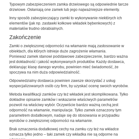
Typowym zabezpieczeniem zamka drzwiowego są odpowiednie tarcze
drzwiowe. Osłaniają one zamek lub jego najważniejsze elementy.
Inny sposób zabezpieczający zamki to wykonywanie niektórych ich
elementów (jak np. zastawki kołkowe wkładek bębenkowych) z
materiałów trudno obrabialnych.
Zakończenie
Zamki o zwiększonej odporności na włamanie mają zastosowanie w
obiektach, dla których istnieje duże zagrożenie włamania.
Ponieważ zamek stanowi podstawowe zabezpieczenie, bardzo ważna
jest dokładność i jakość wykonywanych produktów. Każdy dostawca,
deklarując klasę danego wyrobu, powinien mieć świadomość, że
spoczywa na nim duża odpowiedzialność.
Odpowiedzialny dostawca powinien zawsze skorzystać z usług
wyspecjalizowanych osób czy firm, by uzyskać ocenę swoich wyrobów.
Metoda kwalifikacji zamków czy też wkładek jest skomplikowana. Tylko
dokładne opisanie zamków i wskazanie właściwych parametrów
pozwoli na właściwy wybór. Oczywiście bardzo ważną cechą jest
odporność na włamanie, manipulacje. Tylko zamek oznaczony tym
parametrem dodatkowym, nadaje się do stosowania w przypadku
wyrobów o zwiększonej odporności na włamanie.
Brak oznaczenia dodatkowej cechy na zamku czy też na wkładce
oznacza tylko jedno – taki zamek czy wkładka nie są odporne na