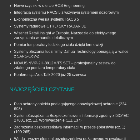
Nowe czytniki w ofercie RCS Engineering
Integracja systemu RACS 5 z wizyjnym systemem dozorowym
Ekonomiczna wersja systemu RACS 5
Systemy radarowe CTRL+SKY RADAR 3D
Wisenet Retail Insight w Europie. Narzędzie do efektywnego
zarządzania w handlu detalicznym
Pomiar temperatury ludzkiego ciała dzięki termowizji
Systemy zliczania ludzi firmy Dahua Technology pomagają w walce
z SARS-CoV-2
NOVUS NVIP-2H-8912M/TS SET – profesjonalny zestaw do
zdalnego pomiaru temperatury ciała
Konferencja Axis Talk 2020 już 25 czerwca
NAJCZĘŚCIEJ CZYTANE
Plan ochrony obiektu podlegającego obowiązkowej ochronie
(224
603)
System Zarządzania Bezpieczeństwem Informacji zgodny z ISO/IEC
27001 (cz. 1.). Wprowadzenie
(111 137)
Zagrożenia bezpieczeństwa informacji w przedsiębiorstwie (cz. 1)
(109 265)
Winda - ważny element bezpieczeństwa pożarowego w ewakuacji