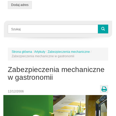
Dodaj adres
Formularz
wyszukiwania
Szukaj
Strona główna
/
Artykuły
/
Zabezpieczenia mechaniczne
/
Jesteś
Zabezpieczenia mechaniczne w gastronomii
tutaj
Zabezpieczenia mechaniczne
w gastronomii
12/12/2006