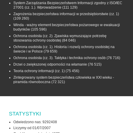
System Zarządzania Bezpieczeństwem Informacji zgodny z ISO/IEC
27001 (cz. 1.). Wprowadzenie
(111 129)
Zagrożenia bezpieczeństwa informacji w przedsiębiorstwie (cz. 1)
(109 260)
Winda - ważny element bezpieczeństwa pożarowego w ewakuacji
budynków
(105 596)
Ochrona osobista (cz. 2). Zjawiska wymuszające potrzebę
stosowania ochrony osobistej
(84 046)
Ochrona osobista (cz. 1). Historia i rozwój ochrony osobistej na
świecie i w Polsce
(79 659)
Ochrona osobista (cz. 3). Taktyka i technika ochrony osób
(76 716)
Drzwi o zwiększonej odporności na włamanie
(76 515)
Teoria ochrony informacji (cz. 1)
(75 456)
Zintegrowany system bezpieczeństwa człowieka w XXI wieku -
piramida równoboczna
(72 321)
STATYSTYKI
Odwiedzono nas: 9292408
Liczymy od 01/07/2007