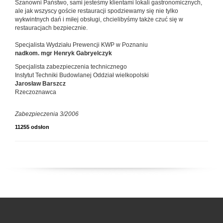
Szanowni Państwo, sami jesteśmy klientami lokali gastronomicznych,
ale jak wszyscy goście restauracji spodziewamy się nie tylko
wykwintnych dań i miłej obsługi, chcielibyśmy także czuć się w
restauracjach bezpiecznie.
Specjalista Wydziału Prewencji KWP w Poznaniu
nadkom. mgr Henryk Gabryelczyk
Specjalista zabezpieczenia technicznego
Instytut Techniki Budowlanej Oddział wielkopolski
Jarosław Barszcz
Rzeczoznawca
Zabezpieczenia 3/2006
11255 odsłon