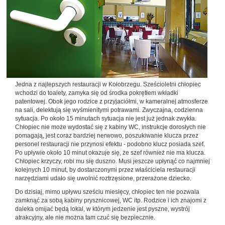
Jedna z najlepszych restauracji w Kołobrzegu. Sześcioletni chłopiec
wchodzi do toalety, zamyka się od środka pokrętłem wkładki
patentowej. Obok jego rodzice z przyjaciółmi, w kameralnej atmosferze
na sali, delektują się wyśmienitymi potrawami. Zwyczajna, codzienna
sytuacja. Po około 15 minutach sytuacja nie jest już jednak zwykła.
Chłopiec nie może wydostać się z kabiny WC, instrukcje dorosłych nie
pomagają, jest coraz bardziej nerwowo, poszukiwanie klucza przez
personel restauracji nie przynosi efektu - podobno klucz posiada szef.
Po upływie około 10 minut okazuje się, że szef również nie ma klucza.
Chłopiec krzyczy, robi mu się duszno. Musi jeszcze upłynąć co najmniej
kolejnych 10 minut, by dostarczonymi przez właściciela restauracji
narzędziami udało się uwolnić roztrzęsione, przerażone dziecko.
Do dzisiaj, mimo upływu sześciu miesięcy, chłopiec ten nie pozwala
zamknąć za sobą kabiny prysznicowej, WC itp. Rodzice i ich znajomi z
daleka omijać będą lokal, w którym jedzenie jest pyszne, wystrój
atrakcyjny, ale nie można tam czuć się bezpiecznie.