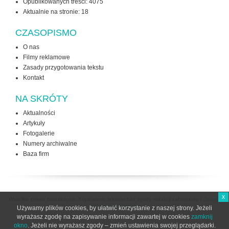
Opublikowanych treści: 4075
Aktualnie na stronie:
18
CZASOPISMO
O nas
Filmy reklamowe
Zasady przygotowania tekstu
Kontakt
NA SKRÓTY
Aktualności
Artykuły
Fotogalerie
Numery archiwalne
Baza firm
x
Wszelkie prawa zastrzeżone. Kopiowanie tekstów bez zgody redakcji zabronione /
Zasady
użytkowania strony
Używamy plików cookies, by ułatwić korzystanie z naszej strony. Jeżeli
wyrażasz zgodę na zapisywanie informacji zawartej w cookies
zamknij
okno
. Jeżeli nie wyrażasz zgody – zmień ustawienia swojej przeglądarki.