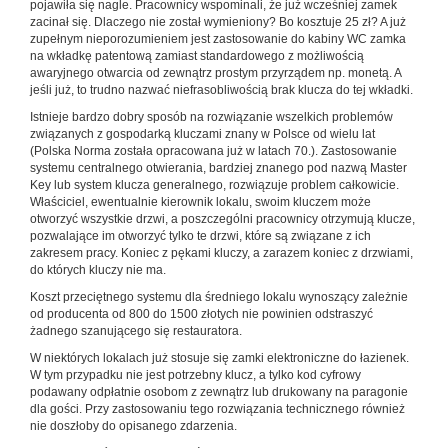
pojawiła się nagle. Pracownicy wspominali, że już wcześniej zamek
zacinał się. Dlaczego nie został wymieniony? Bo kosztuje 25 zł? A już
zupełnym nieporozumieniem jest zastosowanie do kabiny WC zamka
na wkładkę patentową zamiast standardowego z możliwością
awaryjnego otwarcia od zewnątrz prostym przyrządem np. monetą. A
jeśli już, to trudno nazwać niefrasobliwością brak klucza do tej wkładki.
Istnieje bardzo dobry sposób na rozwiązanie wszelkich problemów
związanych z gospodarką kluczami znany w Polsce od wielu lat
(Polska Norma została opracowana już w latach 70.). Zastosowanie
systemu centralnego otwierania, bardziej znanego pod nazwą Master
Key lub system klucza generalnego, rozwiązuje problem całkowicie.
Właściciel, ewentualnie kierownik lokalu, swoim kluczem może
otworzyć wszystkie drzwi, a poszczególni pracownicy otrzymują klucze,
pozwalające im otworzyć tylko te drzwi, które są związane z ich
zakresem pracy. Koniec z pękami kluczy, a zarazem koniec z drzwiami,
do których kluczy nie ma.
Koszt przeciętnego systemu dla średniego lokalu wynoszący zależnie
od producenta od 800 do 1500 złotych nie powinien odstraszyć
żadnego szanującego się restauratora.
W niektórych lokalach już stosuje się zamki elektroniczne do łazienek.
W tym przypadku nie jest potrzebny klucz, a tylko kod cyfrowy
podawany odpłatnie osobom z zewnątrz lub drukowany na paragonie
dla gości. Przy zastosowaniu tego rozwiązania technicznego również
nie doszłoby do opisanego zdarzenia.