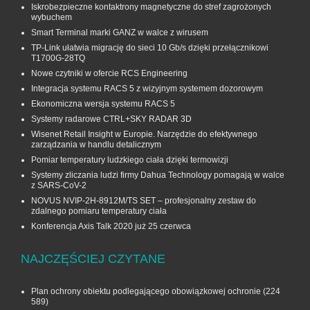
Iskrobezpieczne kontaktrony magnetyczne do stref zagrożonych
wybuchem
Smart Terminal marki GANZ w walce z wirusem
TP-Link ułatwia migrację do sieci 10 Gb/s dzięki przełącznikowi
T1700G‑28TQ
Nowe czytniki w ofercie RCS Engineering
Integracja systemu RACS 5 z wizyjnym systemem dozorowym
Ekonomiczna wersja systemu RACS 5
Systemy radarowe CTRL+SKY RADAR 3D
Wisenet Retail Insight w Europie. Narzędzie do efektywnego
zarządzania w handlu detalicznym
Pomiar temperatury ludzkiego ciała dzięki termowizji
Systemy zliczania ludzi firmy Dahua Technology pomagają w walce
z SARS-CoV-2
NOVUS NVIP-2H-8912M/TS SET – profesjonalny zestaw do
zdalnego pomiaru temperatury ciała
Konferencja Axis Talk 2020 już 25 czerwca
NAJCZĘŚCIEJ CZYTANE
Plan ochrony obiektu podlegającego obowiązkowej ochronie
(224
589)