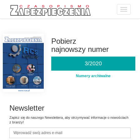
Toggle
navigatio
Przejdź
do
treści
Pobierz
najnowszy numer
3/2020
Numery archiwalne
Newsletter
Zapisz się do naszego Newslettera, aby otrzymywać informacje o nowościach
z branży!