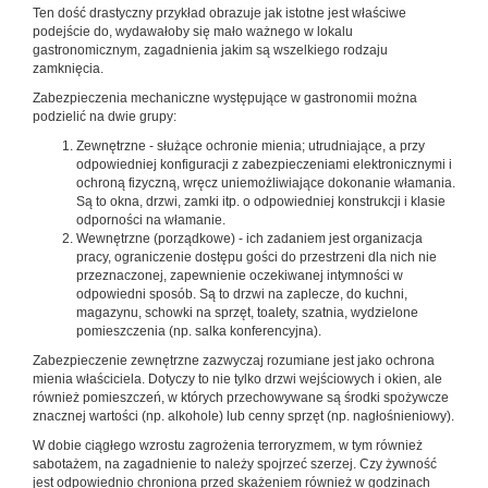
Ten dość drastyczny przykład obrazuje jak istotne jest właściwe
podejście do, wydawałoby się mało ważnego w lokalu
gastronomicznym, zagadnienia jakim są wszelkiego rodzaju
zamknięcia.
Zabezpieczenia mechaniczne występujące w gastronomii można
podzielić na dwie grupy:
Zewnętrzne - służące ochronie mienia; utrudniające, a przy
odpowiedniej konfiguracji z zabezpieczeniami elektronicznymi i
ochroną fizyczną, wręcz uniemożliwiające dokonanie włamania.
Są to okna, drzwi, zamki itp. o odpowiedniej konstrukcji i klasie
odporności na włamanie.
Wewnętrzne (porządkowe) - ich zadaniem jest organizacja
pracy, ograniczenie dostępu gości do przestrzeni dla nich nie
przeznaczonej, zapewnienie oczekiwanej intymności w
odpowiedni sposób. Są to drzwi na zaplecze, do kuchni,
magazynu, schowki na sprzęt, toalety, szatnia, wydzielone
pomieszczenia (np. salka konferencyjna).
Zabezpieczenie zewnętrzne zazwyczaj rozumiane jest jako ochrona
mienia właściciela. Dotyczy to nie tylko drzwi wejściowych i okien, ale
również pomieszczeń, w których przechowywane są środki spożywcze
znacznej wartości (np. alkohole) lub cenny sprzęt (np. nagłośnieniowy).
W dobie ciągłego wzrostu zagrożenia terroryzmem, w tym również
sabotażem, na zagadnienie to należy spojrzeć szerzej. Czy żywność
jest odpowiednio chroniona przed skażeniem również w godzinach