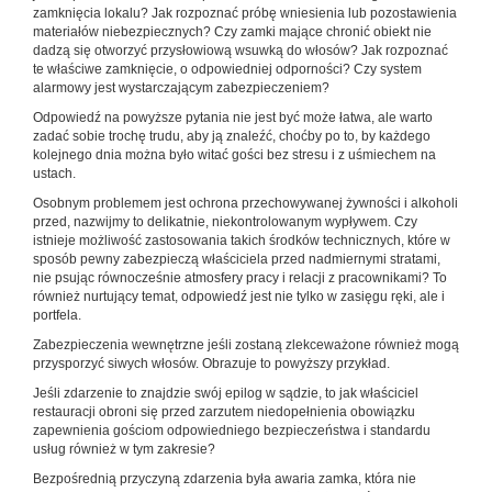
zamknięcia lokalu? Jak rozpoznać próbę wniesienia lub pozostawienia
materiałów niebezpiecznych? Czy zamki mające chronić obiekt nie
dadzą się otworzyć przysłowiową wsuwką do włosów? Jak rozpoznać
te właściwe zamknięcie, o odpowiedniej odporności? Czy system
alarmowy jest wystarczającym zabezpieczeniem?
Odpowiedź na powyższe pytania nie jest być może łatwa, ale warto
zadać sobie trochę trudu, aby ją znaleźć, choćby po to, by każdego
kolejnego dnia można było witać gości bez stresu i z uśmiechem na
ustach.
Osobnym problemem jest ochrona przechowywanej żywności i alkoholi
przed, nazwijmy to delikatnie, niekontrolowanym wypływem. Czy
istnieje możliwość zastosowania takich środków technicznych, które w
sposób pewny zabezpieczą właściciela przed nadmiernymi stratami,
nie psując równocześnie atmosfery pracy i relacji z pracownikami? To
również nurtujący temat, odpowiedź jest nie tylko w zasięgu ręki, ale i
portfela.
Zabezpieczenia wewnętrzne jeśli zostaną zlekceważone również mogą
przysporzyć siwych włosów. Obrazuje to powyższy przykład.
Jeśli zdarzenie to znajdzie swój epilog w sądzie, to jak właściciel
restauracji obroni się przed zarzutem niedopełnienia obowiązku
zapewnienia gościom odpowiedniego bezpieczeństwa i standardu
usług również w tym zakresie?
Bezpośrednią przyczyną zdarzenia była awaria zamka, która nie