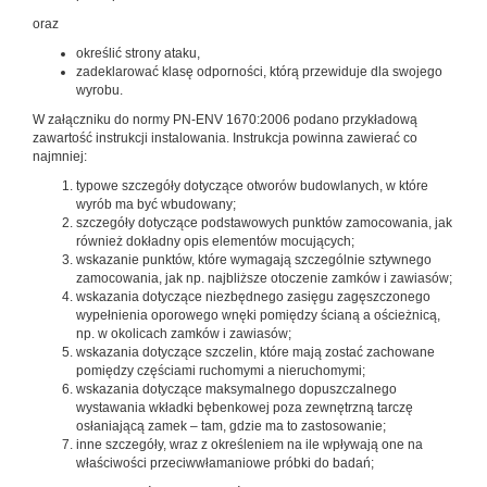
oraz
określić strony ataku,
zadeklarować klasę odporności, którą przewiduje dla swojego
wyrobu.
W załączniku do normy PN-ENV 1670:2006 podano przykładową
zawartość instrukcji instalowania. Instrukcja powinna zawierać co
najmniej:
typowe szczegóły dotyczące otworów budowlanych, w które
wyrób ma być wbudowany;
szczegóły dotyczące podstawowych punktów zamocowania, jak
również dokładny opis elementów mocujących;
wskazanie punktów, które wymagają szczególnie sztywnego
zamocowania, jak np. najbliższe otoczenie zamków i zawiasów;
wskazania dotyczące niezbędnego zasięgu zagęszczonego
wypełnienia oporowego wnęki pomiędzy ścianą a ościeżnicą,
np. w okolicach zamków i zawiasów;
wskazania dotyczące szczelin, które mają zostać zachowane
pomiędzy częściami ruchomymi a nieruchomymi;
wskazania dotyczące maksymalnego dopuszczalnego
wystawania wkładki bębenkowej poza zewnętrzną tarczę
osłaniającą zamek – tam, gdzie ma to zastosowanie;
inne szczegóły, wraz z określeniem na ile wpływają one na
właściwości przeciwwłamaniowe próbki do badań;