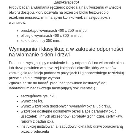
zamykającego)
Próby badania włamania ręcznego polegają na utworzeniu w wyrobie
otworu dostępu, który pozwala na przejście bloku testowego o
przekroju poprzecznym mającym którykolwiek z następujących
wymiarów:
prostokąt o wymiarach 400 x 250 mm lub
elipsę o wymiarach 400 x 300 mm lub
koło o średnicy 350 mm.
Wymagania i klasyfikacja w zakresie odporności
na włamanie okien i drzwi
Producent występujący o ustalenie klasy odporności na włamanie okna
lub drzwi powinien w pierwszej kolejności określić, który ze stanów
zamknięcia (definicja podana w pozycjach f i g poprzedniego rozdziału)
przewiduje dla swojego wyrobu.
Zgłaszając się do badań, producent powinien dostarczyć do
laboratorium badawczego następującą dokumentację:
szczegółowe rysunki,
wykaz części,
wykaz wszystkich dostępnych wymiarów okna lub drzwi,
wszystkie dostępne dokumenty określające parametry okuć,
uszczelek i innych akcesoriów (aprobaty techniczne, certyfikaty,
raporty z badań itp.),
instrukcję instalowania (zabudowy) okna lub drzwi opracowaną
przez producenta