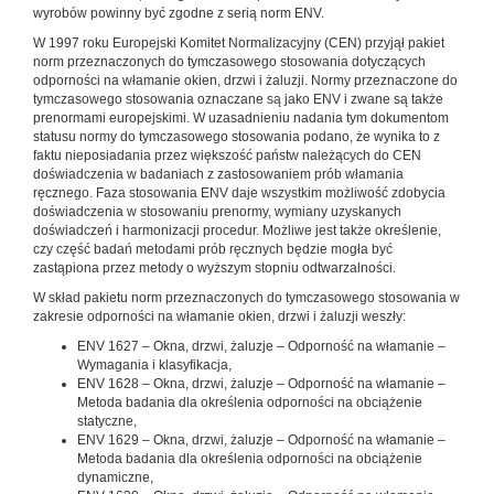
wyrobów powinny być zgodne z serią norm ENV.
W 1997 roku Europejski Komitet Normalizacyjny (CEN) przyjął pakiet
norm przeznaczonych do tymczasowego stosowania dotyczących
odporności na włamanie okien, drzwi i żaluzji. Normy przeznaczone do
tymczasowego stosowania oznaczane są jako ENV i zwane są także
prenormami europejskimi. W uzasadnieniu nadania tym dokumentom
statusu normy do tymczasowego stosowania podano, że wynika to z
faktu nieposiadania przez większość państw należących do CEN
doświadczenia w badaniach z zastosowaniem prób włamania
ręcznego. Faza stosowania ENV daje wszystkim możliwość zdobycia
doświadczenia w stosowaniu prenormy, wymiany uzyskanych
doświadczeń i harmonizacji procedur. Możliwe jest także określenie,
czy część badań metodami prób ręcznych będzie mogła być
zastąpiona przez metody o wyższym stopniu odtwarzalności.
W skład pakietu norm przeznaczonych do tymczasowego stosowania w
zakresie odporności na włamanie okien, drzwi i żaluzji weszły:
ENV 1627 – Okna, drzwi, żaluzje – Odporność na włamanie –
Wymagania i klasyfikacja,
ENV 1628 – Okna, drzwi, żaluzje – Odporność na włamanie –
Metoda badania dla określenia odporności na obciążenie
statyczne,
ENV 1629 – Okna, drzwi, żaluzje – Odporność na włamanie –
Metoda badania dla określenia odporności na obciążenie
dynamiczne,