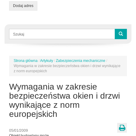
Dodaj adres
Formularz
wyszukiwania
Szukaj
Strona główna
/
Artykuły
/
Zabezpieczenia mechaniczne
/
Jesteś
Wymagania w zakresie bezpieczeństwa okien i drzwi wynikające
tutaj
z norm europejskich
Wymagania w zakresie
bezpieczeństwa okien i drzwi
wynikające z norm
europejskich
05/01/2009
Obiekt budowlany może