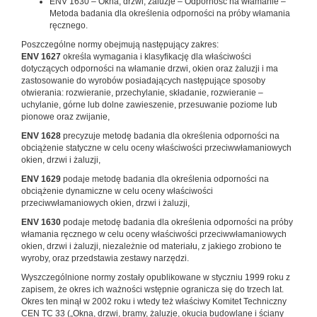
ENV 1630 – Okna, drzwi, żaluzje – Odporność na włamanie –
Metoda badania dla określenia odporności na próby włamania
ręcznego.
Poszczególne normy obejmują następujący zakres:
ENV 1627
określa wymagania i klasyfikację dla właściwości
dotyczących odporności na włamanie drzwi, okien oraz żaluzji i ma
zastosowanie do wyrobów posiadających następujące sposoby
otwierania: rozwieranie, przechylanie, składanie, rozwieranie –
uchylanie, górne lub dolne zawieszenie, przesuwanie poziome lub
pionowe oraz zwijanie,
ENV 1628
precyzuje metodę badania dla określenia odporności na
obciążenie statyczne w celu oceny właściwości przeciwwłamaniowych
okien, drzwi i żaluzji,
ENV 1629
podaje metodę badania dla określenia odporności na
obciążenie dynamiczne w celu oceny właściwości
przeciwwłamaniowych okien, drzwi i żaluzji,
ENV 1630
podaje metodę badania dla określenia odporności na próby
włamania ręcznego w celu oceny właściwości przeciwwłamaniowych
okien, drzwi i żaluzji, niezależnie od materiału, z jakiego zrobiono te
wyroby, oraz przedstawia zestawy narzędzi.
Wyszczególnione normy zostały opublikowane w styczniu 1999 roku z
zapisem, że okres ich ważności wstępnie ogranicza się do trzech lat.
Okres ten minął w 2002 roku i wtedy też właściwy Komitet Techniczny
CEN TC 33 („Okna, drzwi, bramy, żaluzje, okucia budowlane i ściany