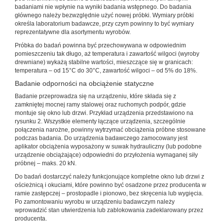
badaniami nie wpłynie na wyniki badania wstępnego. Do badania
głównego należy bezwzględnie użyć nowej próbki. Wymiary próbki
określa laboratorium badawcze, przy czym powinny to być wymiary
reprezentatywne dla asortymentu wyrobów.
Próbka do badań powinna być przechowywana w odpowiednim
pomieszczeniu tak długo, aż temperatura i zawartość wilgoci (wyroby
drewniane) wykażą stabilne wartości, mieszczące się w granicach:
temperatura – od 15°C do 30°C, zawartość wilgoci – od 5% do 18%.
Badanie odporności na obciążenie statyczne
Badanie przeprowadza się na urządzeniu, które składa się z
zamkniętej mocnej ramy stalowej oraz ruchomych podpór, gdzie
montuje się okno lub drzwi. Przykład urządzenia przedstawiono na
rysunku 2. Wszystkie elementy łączące urządzenia, szczególnie
połączenia narożne, powinny wytrzymać obciążenia próbne stosowane
podczas badania. Do urządzenia badawczego zamocowany jest
aplikator obciążenia wyposażony w suwak hydrauliczny (lub podobne
urządzenie obciążające) odpowiedni do przyłożenia wymaganej siły
próbnej – maks. 20 kN.
Do badań dostarczyć należy funkcjonujące kompletne okno lub drzwi z
ościeżnicą i okuciami, które powinno być osadzone przez producenta w
ramie zastępczej – prostopadle i pionowo, bez skręcenia lub wygięcia.
Po zamontowaniu wyrobu w urządzeniu badawczym należy
wprowadzić stan utwierdzenia lub zablokowania zadeklarowany przez
producenta.