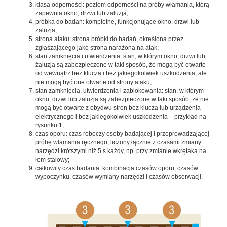
klasa odporności: poziom odporności na próby włamania, którą
zapewnia okno, drzwi lub żaluzja;
próbka do badań: kompletne, funkcjonujące okno, drzwi lub
żaluzja;
strona ataku: strona próbki do badań, określona przez
zgłaszającego jako strona narażona na atak;
stan zamknięcia i utwierdzenia: stan, w którym okno, drzwi lub
żaluzja są zabezpieczone w taki sposób, że mogą być otwarte
od wewnątrz bez klucza i bez jakiegokolwiek uszkodzenia, ale
nie mogą być one otwarte od strony ataku;
stan zamknięcia, utwierdzenia i zablokowania: stan, w którym
okno, drzwi lub żaluzja są zabezpieczone w taki sposób, że nie
mogą być otwarte z obydwu stron bez klucza lub urządzenia
elektrycznego i bez jakiegokolwiek uszkodzenia – przykład na
rysunku 1;
czas oporu: czas roboczy osoby badającej i przeprowadzającej
próbę włamania ręcznego, liczony łącznie z czasami zmiany
narzędzi krótszymi niż 5 s każdy, np. przy zmianie wkrętaka na
łom stalowy;
całkowity czas badania: kombinacja czasów oporu, czasów
wypoczynku, czasów wymiany narzędzi i czasów obserwacji.