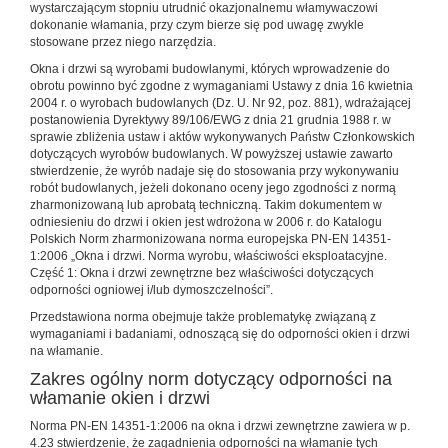
wystarczającym stopniu utrudnić okazjonalnemu włamywaczowi
dokonanie włamania, przy czym bierze się pod uwagę zwykle
stosowane przez niego narzędzia.
Okna i drzwi są wyrobami budowlanymi, których wprowadzenie do
obrotu powinno być zgodne z wymaganiami Ustawy z dnia 16 kwietnia
2004 r. o wyrobach budowlanych (Dz. U. Nr 92, poz. 881), wdrażającej
postanowienia Dyrektywy 89/106/EWG z dnia 21 grudnia 1988 r. w
sprawie zbliżenia ustaw i aktów wykonywanych Państw Członkowskich
dotyczących wyrobów budowlanych. W powyższej ustawie zawarto
stwierdzenie, że wyrób nadaje się do stosowania przy wykonywaniu
robót budowlanych, jeżeli dokonano oceny jego zgodności z normą
zharmonizowaną lub aprobatą techniczną. Takim dokumentem w
odniesieniu do drzwi i okien jest wdrożona w 2006 r. do Katalogu
Polskich Norm zharmonizowana norma europejska PN-EN 14351-
1:2006 „Okna i drzwi. Norma wyrobu, właściwości eksploatacyjne.
Część 1: Okna i drzwi zewnętrzne bez właściwości dotyczących
odporności ogniowej i/lub dymoszczelności”.
Przedstawiona norma obejmuje także problematykę związaną z
wymaganiami i badaniami, odnoszącą się do odporności okien i drzwi
na włamanie.
Zakres ogólny norm dotyczący odporności na
włamanie okien i drzwi
Norma PN-EN 14351-1:2006 na okna i drzwi zewnętrzne zawiera w p.
4.23 stwierdzenie, że zagadnienia odporności na włamanie tych