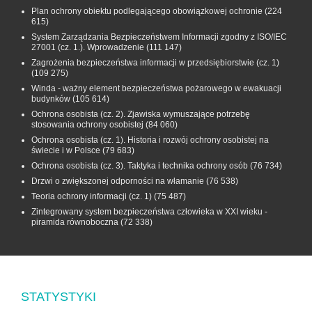
Plan ochrony obiektu podlegającego obowiązkowej ochronie
(224
615)
System Zarządzania Bezpieczeństwem Informacji zgodny z ISO/IEC
27001 (cz. 1.). Wprowadzenie
(111 147)
Zagrożenia bezpieczeństwa informacji w przedsiębiorstwie (cz. 1)
(109 275)
Winda - ważny element bezpieczeństwa pożarowego w ewakuacji
budynków
(105 614)
Ochrona osobista (cz. 2). Zjawiska wymuszające potrzebę
stosowania ochrony osobistej
(84 060)
Ochrona osobista (cz. 1). Historia i rozwój ochrony osobistej na
świecie i w Polsce
(79 683)
Ochrona osobista (cz. 3). Taktyka i technika ochrony osób
(76 734)
Drzwi o zwiększonej odporności na włamanie
(76 538)
Teoria ochrony informacji (cz. 1)
(75 487)
Zintegrowany system bezpieczeństwa człowieka w XXI wieku -
piramida równoboczna
(72 338)
STATYSTYKI