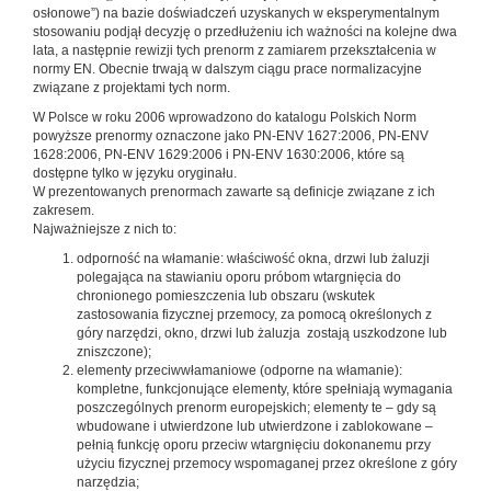
osłonowe”) na bazie doświadczeń uzyskanych w eksperymentalnym
stosowaniu podjął decyzję o przedłużeniu ich ważności na kolejne dwa
lata, a następnie rewizji tych prenorm z zamiarem przekształcenia w
normy EN. Obecnie trwają w dalszym ciągu prace normalizacyjne
związane z projektami tych norm.
W Polsce w roku 2006 wprowadzono do katalogu Polskich Norm
powyższe prenormy oznaczone jako PN-ENV 1627:2006, PN-ENV
1628:2006, PN-ENV 1629:2006 i PN-ENV 1630:2006, które są
dostępne tylko w języku oryginału.
W prezentowanych prenormach zawarte są definicje związane z ich
zakresem.
Najważniejsze z nich to:
odporność na włamanie: właściwość okna, drzwi lub żaluzji
polegająca na stawianiu oporu próbom wtargnięcia do
chronionego pomieszczenia lub obszaru (wskutek
zastosowania fizycznej przemocy, za pomocą określonych z
góry narzędzi, okno, drzwi lub żaluzja zostają uszkodzone lub
zniszczone);
elementy przeciwwłamaniowe (odporne na włamanie):
kompletne, funkcjonujące elementy, które spełniają wymagania
poszczególnych prenorm europejskich; elementy te – gdy są
wbudowane i utwierdzone lub utwierdzone i zablokowane –
pełnią funkcję oporu przeciw wtargnięciu dokonanemu przy
użyciu fizycznej przemocy wspomaganej przez określone z góry
narzędzia;