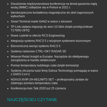
Dwudziesta międzynarodowa konferencja na temat gaszenia mgłą
wodą (IWMC) odbędzie się w Polsce w 2021 r.
Iskrobezpieczne kontaktrony magnetyczne do stref zagrożonych
wybuchem
Smart Terminal marki GANZ w walce z wirusem
TP-Link ułatwia migrację do sieci 10 Gb/s dzięki przełącznikowi
T1700G‑28TQ
Nowe czytniki w ofercie RCS Engineering
Integracja systemu RACS 5 z wizyjnym systemem dozorowym
Ekonomiczna wersja systemu RACS 5
Systemy radarowe CTRL+SKY RADAR 3D
Wisenet Retail Insight w Europie. Narzędzie do efektywnego
zarządzania w handlu detalicznym
Pomiar temperatury ludzkiego ciała dzięki termowizji
Systemy zliczania ludzi firmy Dahua Technology pomagają w walce
z SARS-CoV-2
NOVUS NVIP-2H-8912M/TS SET – profesjonalny zestaw do
zdalnego pomiaru temperatury ciała
Konferencja Axis Talk 2020 już 25 czerwca
NAJCZĘŚCIEJ CZYTANE