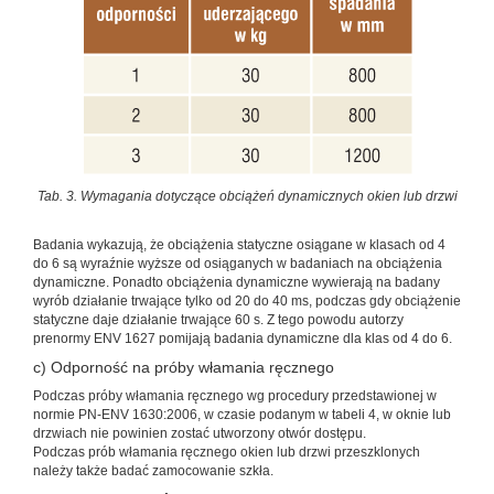
Tab. 3. Wymagania dotyczące obciążeń dynamicznych okien lub drzwi
Badania wykazują, że obciążenia statyczne osiągane w klasach od 4
do 6 są wyraźnie wyższe od osiąganych w badaniach na obciążenia
dynamiczne. Ponadto obciążenia dynamiczne wywierają na badany
wyrób działanie trwające tylko od 20 do 40 ms, podczas gdy obciążenie
statyczne daje działanie trwające 60 s. Z tego powodu autorzy
prenormy ENV 1627 pomijają badania dynamiczne dla klas od 4 do 6.
c) Odporność na próby włamania ręcznego
Podczas próby włamania ręcznego wg procedury przedstawionej w
normie PN-ENV 1630:2006, w czasie podanym w tabeli 4, w oknie lub
drzwiach nie powinien zostać utworzony otwór dostępu.
Podczas prób włamania ręcznego okien lub drzwi przeszklonych
należy także badać zamocowanie szkła.