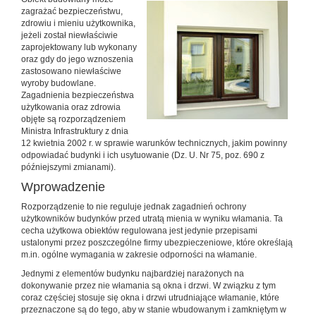
zagrażać bezpieczeństwu,
zdrowiu i mieniu użytkownika,
jeżeli został niewłaściwie
zaprojektowany lub wykonany
oraz gdy do jego wznoszenia
zastosowano niewłaściwe
wyroby budowlane.
Zagadnienia bezpieczeństwa
użytkowania oraz zdrowia
objęte są rozporządzeniem
Ministra Infrastruktury z dnia
12 kwietnia 2002 r. w sprawie warunków technicznych, jakim powinny
odpowiadać budynki i ich usytuowanie (Dz. U. Nr 75, poz. 690 z
późniejszymi zmianami).
Wprowadzenie
Rozporządzenie to nie reguluje jednak zagadnień ochrony
użytkowników budynków przed utratą mienia w wyniku włamania. Ta
cecha użytkowa obiektów regulowana jest jedynie przepisami
ustalonymi przez poszczególne firmy ubezpieczeniowe, które określają
m.in. ogólne wymagania w zakresie odporności na włamanie.
Jednymi z elementów budynku najbardziej narażonych na
dokonywanie przez nie włamania są okna i drzwi. W związku z tym
coraz częściej stosuje się okna i drzwi utrudniające włamanie, które
przeznaczone są do tego, aby w stanie wbudowanym i zamkniętym w