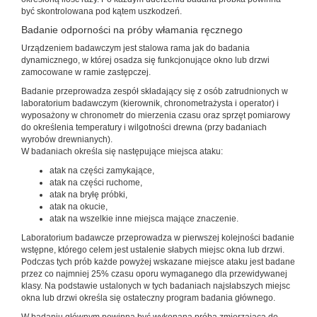
być skontrolowana pod kątem uszkodzeń.
Badanie odporności na próby włamania ręcznego
Urządzeniem badawczym jest stalowa rama jak do badania
dynamicznego, w której osadza się funkcjonujące okno lub drzwi
zamocowane w ramie zastępczej.
Badanie przeprowadza zespół składający się z osób zatrudnionych w
laboratorium badawczym (kierownik, chronometrażysta i operator) i
wyposażony w chronometr do mierzenia czasu oraz sprzęt pomiarowy
do określenia temperatury i wilgotności drewna (przy badaniach
wyrobów drewnianych).
W badaniach określa się następujące miejsca ataku:
atak na części zamykające,
atak na części ruchome,
atak na bryłę próbki,
atak na okucie,
atak na wszelkie inne miejsca mające znaczenie.
Laboratorium badawcze przeprowadza w pierwszej kolejności badanie
wstępne, którego celem jest ustalenie słabych miejsc okna lub drzwi.
Podczas tych prób każde powyżej wskazane miejsce ataku jest badane
przez co najmniej 25% czasu oporu wymaganego dla przewidywanej
klasy. Na podstawie ustalonych w tych badaniach najsłabszych miejsc
okna lub drzwi określa się ostateczny program badania głównego.