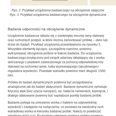
Rys. 2. Przykład urządzenia badawczego na obciążenie statyczne
Rys. 3. Przykład urządzenia badawczego na obciążenie dynamiczne
Badanie odporności na obciążenie dynamiczne
Urządzenie badawcze składa się z zamkniętej mocnej ramy stalowej
oraz ruchomych podpór, w które można zamontować próbkę – okno lub
drzwi do badań. Przykład urządzenia przedstawiono na rysunku 3.
Wszystkie elementy łączące, szczególnie narożne, powinny
wytrzymywać obciążenia próbne w trakcie badania. Do urządzenia
badawczego przyłączony jest zespół udarowy składający się z worka
skórzanego z piaskiem zawieszonego za pomocą odpowiedniej liny
stalowej na ruchomej ramie, haka wyzwalającego (spustowego) i
regulatora wysokości. Powstałe wahadło powinno mieć długość 1500
mm.
Próbka do badań dynamicznych powinna być przygotowana
analogicznie jak do badań statycznych. Badanie dynamiczne symuluje
fizyczny atak (bez użycia narzędzi), np. natarcie ramieniem, kopnięcie, i
dlatego atakowane powinny być najsłabsze punkty badanej próbki.
Badanie polega na uniesieniu worka z hakiem na odpowiednią
wysokość i następnie na rozłączeniu, co pozwala na swobodny ruch
wahadłowy worka w kierunku badanej próbki. Należy to powtórzyć
określoną ilość razy. Po każdym uderzeniu badana próbka powinna