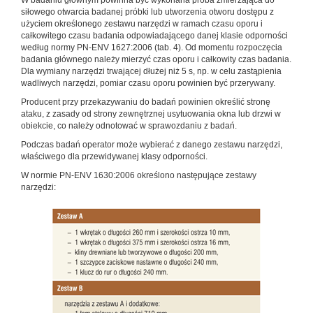
W badaniu głównym powinna być wykonana próba zmierzająca do
siłowego otwarcia badanej próbki lub utworzenia otworu dostępu z
użyciem określonego zestawu narzędzi w ramach czasu oporu i
całkowitego czasu badania odpowiadającego danej klasie odporności
według normy PN-ENV 1627:2006 (tab. 4). Od momentu rozpoczęcia
badania głównego należy mierzyć czas oporu i całkowity czas badania.
Dla wymiany narzędzi trwającej dłużej niż 5 s, np. w celu zastąpienia
wadliwych narzędzi, pomiar czasu oporu powinien być przerywany.
Producent przy przekazywaniu do badań powinien określić stronę
ataku, z zasady od strony zewnętrznej usytuowania okna lub drzwi w
obiekcie, co należy odnotować w sprawozdaniu z badań.
Podczas badań operator może wybierać z danego zestawu narzędzi,
właściwego dla przewidywanej klasy odporności.
W normie PN-ENV 1630:2006 określono następujące zestawy
narzędzi: