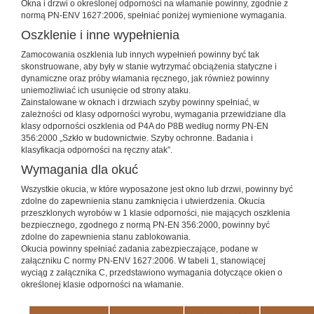
Okna i drzwi o określonej odporności na włamanie powinny, zgodnie z
normą PN-ENV 1627:2006, spełniać poniżej wymienione wymagania.
Oszklenie i inne wypełnienia
Zamocowania oszklenia lub innych wypełnień powinny być tak
skonstruowane, aby były w stanie wytrzymać obciążenia statyczne i
dynamiczne oraz próby włamania ręcznego, jak również powinny
uniemożliwiać ich usunięcie od strony ataku.
Zainstalowane w oknach i drzwiach szyby powinny spełniać, w
zależności od klasy odporności wyrobu, wymagania przewidziane dla
klasy odporności oszklenia od P4A do P8B według normy PN-EN
356:2000 „Szkło w budownictwie. Szyby ochronne. Badania i
klasyfikacja odporności na ręczny atak”.
Wymagania dla okuć
Wszystkie okucia, w które wyposażone jest okno lub drzwi, powinny być
zdolne do zapewnienia stanu zamknięcia i utwierdzenia. Okucia
przeszklonych wyrobów w 1 klasie odporności, nie mających oszklenia
bezpiecznego, zgodnego z normą PN-EN 356:2000, powinny być
zdolne do zapewnienia stanu zablokowania.
Okucia powinny spełniać zadania zabezpieczające, podane w
załączniku C normy PN-ENV 1627:2006. W tabeli 1, stanowiącej
wyciąg z załącznika C, przedstawiono wymagania dotyczące okien o
określonej klasie odporności na włamanie.