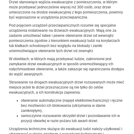
Drzwi stanowiące wyjścia ewakuacyjne z pomieszczenia, w którym
może przebywać jednocześnie więcej niż 300 osób, oraz drzwi
umieszczone na drodze ewakuacyjnej z tego pomieszczenia, powinny
być wyposażone w urządzenia przeciwpaniczne.
Pod pojęciem urządzeń przeciwpanicznych rozumie się specjalne
urządzenia instalowane na drzwiach ewakuacyjnych. Mają one za
zadanie umożliwiać łatwe i pewne otwieranie drzwi od wewnątrz
pomieszczenia zgodnie z kierunkiem ewakuacji ludzi na korytarzach
lub klatkach schodowych bez względu na blokady i zamki
uniemożliwiające otwieranie tych drzwi od zewnątrz.
W obiektach, w których mają przebywać ludzie, zabronione jest
zamykanie drzwi ewakuacyjnych w sposób uniemożliwiający ich
natychmiastowe otwieranie, a także zakazuje się ograniczania dostępu
do wyjść awaryjnych.
Stosowanie na drogach ewakuacyjnych drzwi rozsuwanych może mieć
miejsce jeżeli te drzwi przeznaczone są nie tylko do celów
ewakuacyjnych, a ich konstrukcja zapewnia:
otwieranie automatyczne (napęd elektromechaniczny) i ręczne
bez możliwości ich blokowania (utrzymania w stanie
zamkniętym),
samoczynne rozsuwanie skrzydeł drzwi i pozostawanie ich w
pozycji otwartej w razie pożaru lub awarii drzwi.
Urządzenia techniczne służące do ewakuacji ludzi należy użytkować i