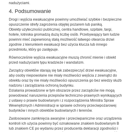
nadużyciami.
4. Podsumowanie
Drogi i wyjścia ewakuacyjne powinny umożliwiać szybkie i bezpieczne
opuszczenie strefy zagrożenia objętej pożarem lub paniką.
Obiekty użyteczności publicznej, centra handlowe, szpitale, targi,
hotele, lotniska gromadzą dużą liczbę osób. Przebywający tam ludzie
powinni mieć zapewnioną stałą możliwość łatwego otwarcia drzwi
zgodnie z kierunkiem ewakuacji bez użycia klucza lub innego
przedmiotu, który go zastępuje.
Równocześnie wyjścia ewakuacyjne muszą chronić mienie i obiekt
przed nadużyciami typu kradzieże i wandalizm.
Zarządcy obiektów starają się tak zabezpieczyć drzwi ewakuacyjne,
aby osoby niepowołane nie miały możliwości wejścia z zewnątrz do
obiektu oraz by nie miały możliwości opuszczenia go bez wiedzy służb
nadzoru i zarządzania ochroną budynku.
Działania prowadzone w tym obszarze przez zarządców nie mogą
powodować naruszenia przepisów techniczno-prawnych wynikających
z ustawy o prawie budowlanym i z rozporządzenia Ministra Spraw
Wewnętrznych i Administracji w sprawie ochrony przeciwpożarowej
budynków i innych obiektów budowlanych i terenów.
Zastosowane zamknięcia awaryjne i przeciwpaniczne oraz urządzenia
kontroli ich użycia powinny być oznakowane znakiem budowlanym B
lub znakiem CE po wydaniu przez producenta deklaracji zgodności i