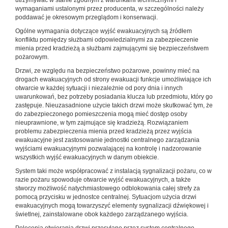
utrzymywać w stanie zgodnym z warunkami technicznymi i
wymaganiami ustalonymi przez producenta, w szczególności należy
poddawać je okresowym przeglądom i konserwacji.
Ogólne wymagania dotyczące wyjść ewakuacyjnych są źródłem
konfliktu pomiędzy służbami odpowiedzialnymi za zabezpieczenie
mienia przed kradzieżą a służbami zajmującymi się bezpieczeństwem
pożarowym.
Drzwi, ze względu na bezpieczeństwo pożarowe, powinny mieć na
drogach ewakuacyjnych od strony ewakuacji funkcje umożliwiające ich
otwarcie w każdej sytuacji i niezależnie od pory dnia i innych
uwarunkowań, bez potrzeby posiadania klucza lub przedmiotu, który go
zastępuje. Nieuzasadnione użycie takich drzwi może skutkować tym, że
do zabezpieczonego pomieszczenia mogą mieć dostęp osoby
nieuprawnione, w tym zajmujące się kradzieżą. Rozwiązaniem
problemu zabezpieczenia mienia przed kradzieżą przez wyjścia
ewakuacyjne jest zastosowanie jednostki centralnego zarządzania
wyjściami ewakuacyjnymi pozwalającej na kontrolę i nadzorowanie
wszystkich wyjść ewakuacyjnych w danym obiekcie.
System taki może współpracować z instalacją sygnalizacji pożaru, co w
razie pożaru spowoduje otwarcie wyjść ewakuacyjnych, a także
stworzy możliwość natychmiastowego odblokowania całej strefy za
pomocą przycisku w jednostce centralnej. Sytuacjom użycia drzwi
ewakuacyjnych mogą towarzyszyć elementy sygnalizacji dźwiękowej i
świetlnej, zainstalowane obok każdego zarządzanego wyjścia.