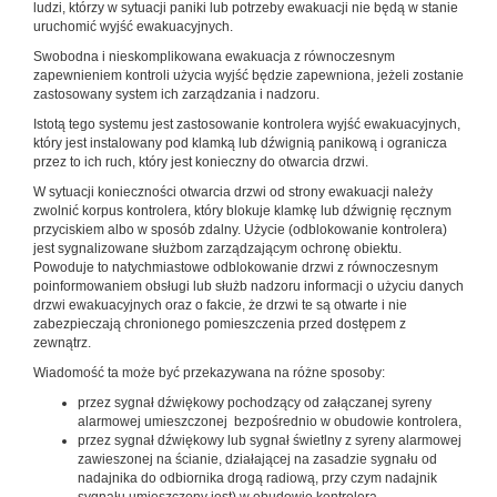
ludzi, którzy w sytuacji paniki lub potrzeby ewakuacji nie będą w stanie
uruchomić wyjść ewakuacyjnych.
Swobodna i nieskomplikowana ewakuacja z równoczesnym
zapewnieniem kontroli użycia wyjść będzie zapewniona, jeżeli zostanie
zastosowany system ich zarządzania i nadzoru.
Istotą tego systemu jest zastosowanie kontrolera wyjść ewakuacyjnych,
który jest instalowany pod klamką lub dźwignią panikową i ogranicza
przez to ich ruch, który jest konieczny do otwarcia drzwi.
W sytuacji konieczności otwarcia drzwi od strony ewakuacji należy
zwolnić korpus kontrolera, który blokuje klamkę lub dźwignię ręcznym
przyciskiem albo w sposób zdalny. Użycie (odblokowanie kontrolera)
jest sygnalizowane służbom zarządzającym ochronę obiektu.
Powoduje to natychmiastowe odblokowanie drzwi z równoczesnym
poinformowaniem obsługi lub służb nadzoru informacji o użyciu danych
drzwi ewakuacyjnych oraz o fakcie, że drzwi te są otwarte i nie
zabezpieczają chronionego pomieszczenia przed dostępem z
zewnątrz.
Wiadomość ta może być przekazywana na różne sposoby:
przez sygnał dźwiękowy pochodzący od załączanej syreny
alarmowej umieszczonej bezpośrednio w obudowie kontrolera,
przez sygnał dźwiękowy lub sygnał świetlny z syreny alarmowej
zawieszonej na ścianie, działającej na zasadzie sygnału od
nadajnika do odbiornika drogą radiową, przy czym nadajnik