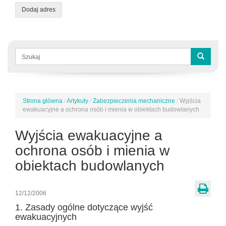
Dodaj adres
Formularz
wyszukiwania
Szukaj
Strona główna
/
Artykuły
/
Zabezpieczenia mechaniczne
/
Wyjścia
Jesteś
ewakuacyjne a ochrona osób i mienia w obiektach budowlanych
tutaj
Wyjścia ewakuacyjne a
ochrona osób i mienia w
obiektach budowlanych
12/12/2006
1. Zasady ogólne dotyczące wyjść
ewakuacyjnych