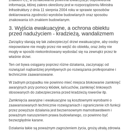
znakiem CE, a oznakowaniu powinna towarzyszyć odpowiednia
informacja, której zakres określony jest w rozporządzeniu Ministra
Infrastruktury z dnia 11 sierpnia 2004 roku w sprawie sposobów
deklarowania zgodności wyrobów budowlanych oraz sposobu
znakowania ich znakiem budowlanym.
3. Wyjścia ewakuacyjne, a ochrona obiektu
przed nadużyciem - kradzieżą, wandalizmem
Zarządcy starają się tak zabezpieczyć drzwi ewakuacyjne, aby osoby
niepowołane nie mogły przez nie wejść do obiektu, oraz żeby nie
mogły w sposób niekontrolowany wydostać się na zewnątrz przez te
właśnie drzwi.
Ten cel bywa osiągany poprzez różne działania, zaczynając od
rozwiązań najbardziej prymitywnych po rozwiązania profesjonalne i
technicznie zaawansowane.
W żadnym przypadku nie powinno mieć miejsca blokowanie zamknięć
awaryjnych przy pomocy kłódek, łańcuchów, zamknięć linkowych
stosowanych do zabezpieczenia przed kradzieżą rowerów itp.
Zamknięcia awaryjne i ewakuacyjne są kosztownymi wyrobami o
zaawansowanych technicznie rozwiązaniach i ograniczenie ich funkcji
przez powyższe działania jest bezsensownym marnotrawstwem i
poważnym naruszeniem prawa budowlanego, co powinno być
bezwzględnie karane.
Działania takie są poważnym zagrożeniem życia, grożą utratą zdrowia