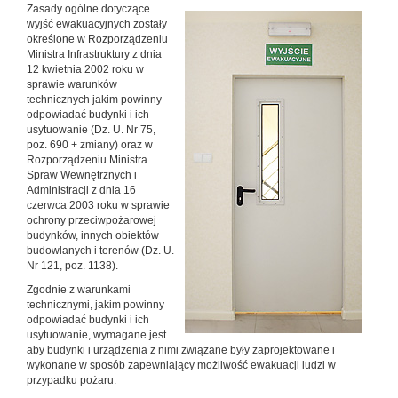
Zasady ogólne dotyczące
wyjść ewakuacyjnych zostały
określone w Rozporządzeniu
Ministra Infrastruktury z dnia
12 kwietnia 2002 roku w
sprawie warunków
technicznych jakim powinny
odpowiadać budynki i ich
usytuowanie (Dz. U. Nr 75,
poz. 690 + zmiany) oraz w
Rozporządzeniu Ministra
Spraw Wewnętrznych i
Administracji z dnia 16
czerwca 2003 roku w sprawie
ochrony przeciwpożarowej
budynków, innych obiektów
budowlanych i terenów (Dz. U.
Nr 121, poz. 1138).
Zgodnie z warunkami
technicznymi, jakim powinny
odpowiadać budynki i ich
usytuowanie, wymagane jest
aby budynki i urządzenia z nimi związane były zaprojektowane i
wykonane w sposób zapewniający możliwość ewakuacji ludzi w
przypadku pożaru.