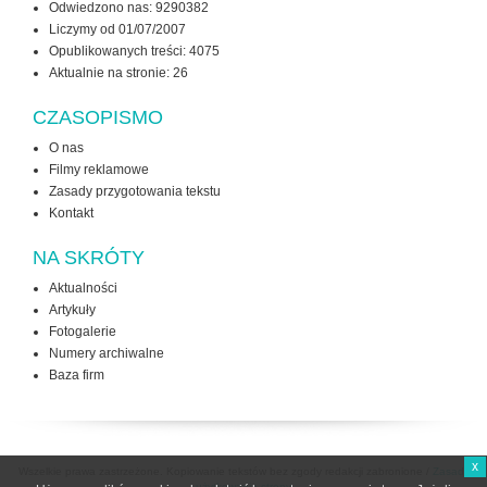
Odwiedzono nas: 9290382
Liczymy od 01/07/2007
Opublikowanych treści: 4075
Aktualnie na stronie:
26
CZASOPISMO
O nas
Filmy reklamowe
Zasady przygotowania tekstu
Kontakt
NA SKRÓTY
Aktualności
Artykuły
Fotogalerie
Numery archiwalne
Baza firm
x
Wszelkie prawa zastrzeżone. Kopiowanie tekstów bez zgody redakcji zabronione /
Zasady
użytkowania strony