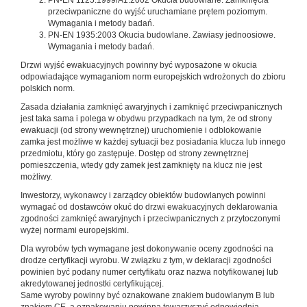
PN-EN 1125:1999/A1:2002 Okucia budowlane. Zamknięcia
przeciwpaniczne do wyjść uruchamiane prętem poziomym.
Wymagania i metody badań.
PN-EN 1935:2003 Okucia budowlane. Zawiasy jednoosiowe.
Wymagania i metody badań.
Drzwi wyjść ewakuacyjnych powinny być wyposażone w okucia
odpowiadające wymaganiom norm europejskich wdrożonych do zbioru
polskich norm.
Zasada działania zamknięć awaryjnych i zamknięć przeciwpanicznych
jest taka sama i polega w obydwu przypadkach na tym, że od strony
ewakuacji (od strony wewnętrznej) uruchomienie i odblokowanie
zamka jest możliwe w każdej sytuacji bez posiadania klucza lub innego
przedmiotu, który go zastępuje. Dostęp od strony zewnętrznej
pomieszczenia, wtedy gdy zamek jest zamknięty na klucz nie jest
możliwy.
Inwestorzy, wykonawcy i zarządcy obiektów budowlanych powinni
wymagać od dostawców okuć do drzwi ewakuacyjnych deklarowania
zgodności zamknięć awaryjnych i przeciwpanicznych z przytoczonymi
wyżej normami europejskimi.
Dla wyrobów tych wymagane jest dokonywanie oceny zgodności na
drodze certyfikacji wyrobu. W związku z tym, w deklaracji zgodności
powinien być podany numer certyfikatu oraz nazwa notyfikowanej lub
akredytowanej jednostki certyfikującej.
Same wyroby powinny być oznakowane znakiem budowlanym B lub