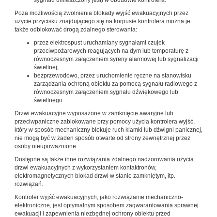
sygnału umieszczony jest) w obudowie kontrolera.
Poza możliwością zwolnienia blokady wyjść ewakuacyjnych przez
użycie przycisku znajdującego się na korpusie kontrolera można je
także odblokować drogą zdalnego sterowania:
przez elektrospust uruchamiany sygnałami czujek
przeciwpożarowych reagujących na dym lub temperaturę z
równoczesnym załączeniem syreny alarmowej lub sygnalizacji
świetlnej,
bezprzewodowo, przez uruchomienie ręczne na stanowisku
zarządzania ochroną obiektu za pomocą sygnału radiowego z
równoczesnym załączeniem sygnału dźwiękowego lub
świetlnego.
Drzwi ewakuacyjne wyposażone w zamknięcie awaryjne lub
przeciwpaniczne zablokowane przy pomocy użycia kontrolera wyjść,
który w sposób mechaniczny blokuje ruch klamki lub dźwigni panicznej,
nie mogą być w żaden sposób otwarte od strony zewnętrznej przez
osoby nieupoważnione.
Dostępne są także inne rozwiązania zdalnego nadzorowania użycia
drzwi ewakuacyjnych z wykorzystaniem kontaktronów,
elektromagnetycznych blokad drzwi w stanie zamkniętym, itp.
rozwiązań.
Kontroler wyjść ewakuacyjnych, jako rozwiązanie mechaniczno-
elektroniczne, jest optymalnym sposobem zagwarantowania sprawnej
ewakuacji i zapewnienia niezbędnej ochrony obiektu przed