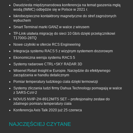
Dwudziesta międzynarodowa konferencja na temat gaszenia mgłą
wodą (IWMC) odbędzie się w Polsce w 2021 r.
Iskrobezpieczne kontaktrony magnetyczne do stref zagrożonych
wybuchem
Smart Terminal marki GANZ w walce z wirusem
TP-Link ułatwia migrację do sieci 10 Gb/s dzięki przełącznikowi
T1700G‑28TQ
Nowe czytniki w ofercie RCS Engineering
Integracja systemu RACS 5 z wizyjnym systemem dozorowym
Ekonomiczna wersja systemu RACS 5
Systemy radarowe CTRL+SKY RADAR 3D
Wisenet Retail Insight w Europie. Narzędzie do efektywnego
zarządzania w handlu detalicznym
Pomiar temperatury ludzkiego ciała dzięki termowizji
Systemy zliczania ludzi firmy Dahua Technology pomagają w walce
z SARS-CoV-2
NOVUS NVIP-2H-8912M/TS SET – profesjonalny zestaw do
zdalnego pomiaru temperatury ciała
Konferencja Axis Talk 2020 już 25 czerwca
NAJCZĘŚCIEJ CZYTANE