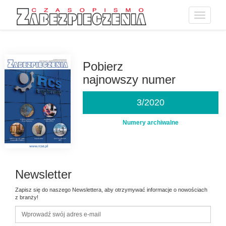
Toggle
navigatio
Przejdź
do
treści
Pobierz
najnowszy numer
3/2020
Numery archiwalne
Newsletter
Zapisz się do naszego Newslettera, aby otrzymywać informacje o nowościach
z branży!