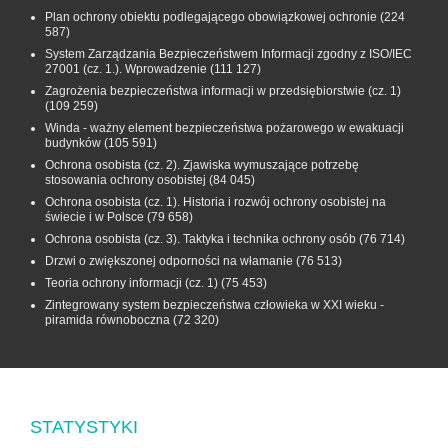
Plan ochrony obiektu podlegającego obowiązkowej ochronie
(224
587)
System Zarządzania Bezpieczeństwem Informacji zgodny z ISO/IEC
27001 (cz. 1.). Wprowadzenie
(111 127)
Zagrożenia bezpieczeństwa informacji w przedsiębiorstwie (cz. 1)
(109 259)
Winda - ważny element bezpieczeństwa pożarowego w ewakuacji
budynków
(105 591)
Ochrona osobista (cz. 2). Zjawiska wymuszające potrzebę
stosowania ochrony osobistej
(84 045)
Ochrona osobista (cz. 1). Historia i rozwój ochrony osobistej na
świecie i w Polsce
(79 658)
Ochrona osobista (cz. 3). Taktyka i technika ochrony osób
(76 714)
Drzwi o zwiększonej odporności na włamanie
(76 513)
Teoria ochrony informacji (cz. 1)
(75 453)
Zintegrowany system bezpieczeństwa człowieka w XXI wieku -
piramida równoboczna
(72 320)
STATYSTYKI