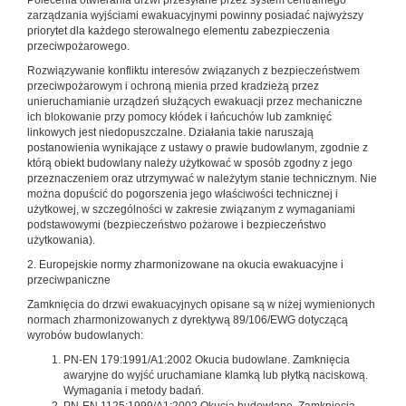
Polecenia otwierania drzwi przesyłane przez system centralnego
zarządzania wyjściami ewakuacyjnymi powinny posiadać najwyższy
priorytet dla każdego sterowalnego elementu zabezpieczenia
przeciwpożarowego.
Rozwiązywanie konfliktu interesów związanych z bezpieczeństwem
przeciwpożarowym i ochroną mienia przed kradzieżą przez
unieruchamianie urządzeń służących ewakuacji przez mechaniczne
ich blokowanie przy pomocy kłódek i łańcuchów lub zamknięć
linkowych jest niedopuszczalne. Działania takie naruszają
postanowienia wynikające z ustawy o prawie budowlanym, zgodnie z
którą obiekt budowlany należy użytkować w sposób zgodny z jego
przeznaczeniem oraz utrzymywać w należytym stanie technicznym. Nie
można dopuścić do pogorszenia jego właściwości technicznej i
użytkowej, w szczególności w zakresie związanym z wymaganiami
podstawowymi (bezpieczeństwo pożarowe i bezpieczeństwo
użytkowania).
2. Europejskie normy zharmonizowane na okucia ewakuacyjne i
przeciwpaniczne
Zamknięcia do drzwi ewakuacyjnych opisane są w niżej wymienionych
normach zharmonizowanych z dyrektywą 89/106/EWG dotyczącą
wyrobów budowlanych:
PN-EN 179:1991/A1:2002 Okucia budowlane. Zamknięcia
awaryjne do wyjść uruchamiane klamką lub płytką naciskową.
Wymagania i metody badań.