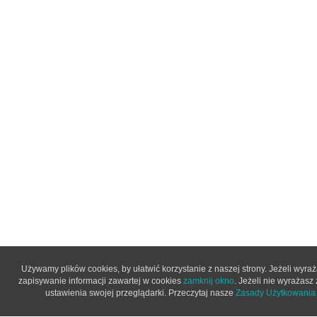
Używamy plików cookies, by ułatwić korzystanie z naszej strony. Jeżeli wyra
zapisywanie informacji zawartej w cookies
zamknij okno
. Jeżeli nie wyrażasz
ustawienia swojej przeglądarki. Przeczytaj nasze
Zasady Użytkowania 