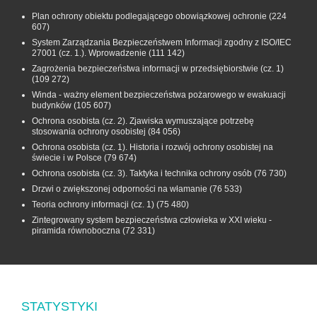
Plan ochrony obiektu podlegającego obowiązkowej ochronie
(224
607)
System Zarządzania Bezpieczeństwem Informacji zgodny z ISO/IEC
27001 (cz. 1.). Wprowadzenie
(111 142)
Zagrożenia bezpieczeństwa informacji w przedsiębiorstwie (cz. 1)
(109 272)
Winda - ważny element bezpieczeństwa pożarowego w ewakuacji
budynków
(105 607)
Ochrona osobista (cz. 2). Zjawiska wymuszające potrzebę
stosowania ochrony osobistej
(84 056)
Ochrona osobista (cz. 1). Historia i rozwój ochrony osobistej na
świecie i w Polsce
(79 674)
Ochrona osobista (cz. 3). Taktyka i technika ochrony osób
(76 730)
Drzwi o zwiększonej odporności na włamanie
(76 533)
Teoria ochrony informacji (cz. 1)
(75 480)
Zintegrowany system bezpieczeństwa człowieka w XXI wieku -
piramida równoboczna
(72 331)
STATYSTYKI