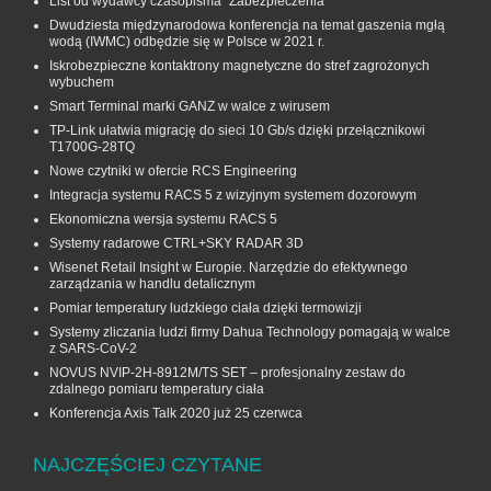
List od wydawcy czasopisma "Zabezpieczenia"
Dwudziesta międzynarodowa konferencja na temat gaszenia mgłą
wodą (IWMC) odbędzie się w Polsce w 2021 r.
Iskrobezpieczne kontaktrony magnetyczne do stref zagrożonych
wybuchem
Smart Terminal marki GANZ w walce z wirusem
TP-Link ułatwia migrację do sieci 10 Gb/s dzięki przełącznikowi
T1700G‑28TQ
Nowe czytniki w ofercie RCS Engineering
Integracja systemu RACS 5 z wizyjnym systemem dozorowym
Ekonomiczna wersja systemu RACS 5
Systemy radarowe CTRL+SKY RADAR 3D
Wisenet Retail Insight w Europie. Narzędzie do efektywnego
zarządzania w handlu detalicznym
Pomiar temperatury ludzkiego ciała dzięki termowizji
Systemy zliczania ludzi firmy Dahua Technology pomagają w walce
z SARS-CoV-2
NOVUS NVIP-2H-8912M/TS SET – profesjonalny zestaw do
zdalnego pomiaru temperatury ciała
Konferencja Axis Talk 2020 już 25 czerwca
NAJCZĘŚCIEJ CZYTANE