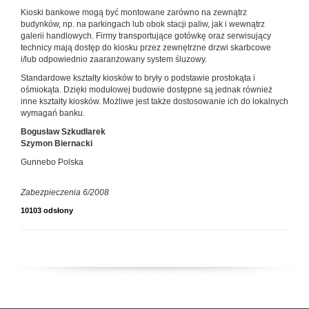
Kioski bankowe mogą być montowane zarówno na zewnątrz
budynków, np. na parkingach lub obok stacji paliw, jak i wewnątrz
galerii handlowych. Firmy transportujące gotówkę oraz serwisujący
technicy mają dostęp do kiosku przez zewnętrzne drzwi skarbcowe
i/lub odpowiednio zaaranżowany system śluzowy.
Standardowe kształty kiosków to bryły o podstawie prostokąta i
ośmiokąta. Dzięki modułowej budowie dostępne są jednak również
inne kształty kiosków. Możliwe jest także dostosowanie ich do lokalnych
wymagań banku.
Bogusław Szkudlarek
Szymon Biernacki
Gunnebo Polska
Zabezpieczenia 6/2008
10103 odsłony