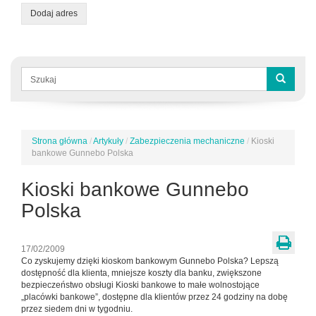
Dodaj adres
Formularz
wyszukiwania
Szukaj
Strona główna
/
Artykuły
/
Zabezpieczenia mechaniczne
/
Kioski
Jesteś
bankowe Gunnebo Polska
tutaj
Kioski bankowe Gunnebo
Polska
17/02/2009
Co zyskujemy dzięki kioskom bankowym Gunnebo Polska? Lepszą
dostępność dla klienta, mniejsze koszty dla banku, zwiększone
bezpieczeństwo obsługi Kioski bankowe to małe wolnostojące
„placówki bankowe”, dostępne dla klientów przez 24 godziny na dobę
przez siedem dni w tygodniu.