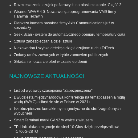
Rozmieszczenie czujek pożarowych na płaskim stropie. Część 2
Wisenet WAVE 4.0. Nowa wersja oprogramowania VMS firmy
Hanwha Techwin
Pierwsza kamera nasobna firmy Axis Communications już w
sprzedaży
Seek Scan - system do automatycznego pomiaru temperatury ciała
Sztuka zabezpieczania dzieł sztuki
Niezawodna i szybka detekcja dzięki czujkom ruchu TriTech
Zmiany umów zawartych w trybie zamówień publicznych
Składanie i otwarcie ofert w czasie epidemii
NAJNOWSZE AKTUALNOŚCI
List od wydawcy czasopisma "Zabezpieczenia"
Dwudziesta międzynarodowa konferencja na temat gaszenia mgłą
wodą (IWMC) odbędzie się w Polsce w 2021 r.
Iskrobezpieczne kontaktrony magnetyczne do stref zagrożonych
wybuchem
Smart Terminal marki GANZ w walce z wirusem
TP-Link ułatwia migrację do sieci 10 Gb/s dzięki przełącznikowi
T1700G‑28TQ