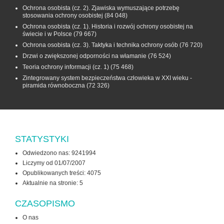
Ochrona osobista (cz. 2). Zjawiska wymuszające potrzebę
stosowania ochrony osobistej
(84 048)
Ochrona osobista (cz. 1). Historia i rozwój ochrony osobistej na
świecie i w Polsce
(79 667)
Ochrona osobista (cz. 3). Taktyka i technika ochrony osób
(76 720)
Drzwi o zwiększonej odporności na włamanie
(76 524)
Teoria ochrony informacji (cz. 1)
(75 468)
Zintegrowany system bezpieczeństwa człowieka w XXI wieku -
piramida równoboczna
(72 326)
STATYSTYKI
Odwiedzono nas: 9241994
Liczymy od 01/07/2007
Opublikowanych treści: 4075
Aktualnie na stronie:
5
CZASOPISMO
O nas