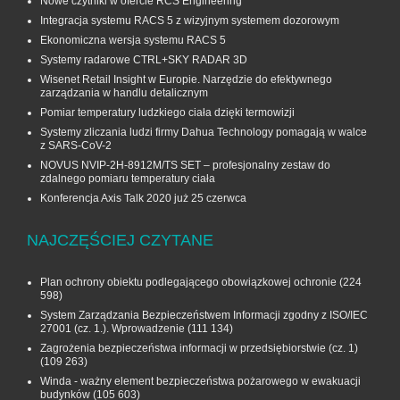
Nowe czytniki w ofercie RCS Engineering
Integracja systemu RACS 5 z wizyjnym systemem dozorowym
Ekonomiczna wersja systemu RACS 5
Systemy radarowe CTRL+SKY RADAR 3D
Wisenet Retail Insight w Europie. Narzędzie do efektywnego
zarządzania w handlu detalicznym
Pomiar temperatury ludzkiego ciała dzięki termowizji
Systemy zliczania ludzi firmy Dahua Technology pomagają w walce
z SARS-CoV-2
NOVUS NVIP-2H-8912M/TS SET – profesjonalny zestaw do
zdalnego pomiaru temperatury ciała
Konferencja Axis Talk 2020 już 25 czerwca
NAJCZĘŚCIEJ CZYTANE
Plan ochrony obiektu podlegającego obowiązkowej ochronie
(224
598)
System Zarządzania Bezpieczeństwem Informacji zgodny z ISO/IEC
27001 (cz. 1.). Wprowadzenie
(111 134)
Zagrożenia bezpieczeństwa informacji w przedsiębiorstwie (cz. 1)
(109 263)
Winda - ważny element bezpieczeństwa pożarowego w ewakuacji
budynków
(105 603)