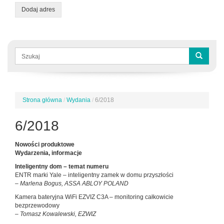
Dodaj adres
Formularz
wyszukiwania
Szukaj
Strona główna
/
Wydania
/
6/2018
Jesteś
tutaj
6/2018
Nowości produktowe
Wydarzenia, informacje
Inteligentny dom – temat numeru
ENTR marki Yale – inteligentny zamek w domu przyszłości
– Marlena Bogus, ASSA ABLOY POLAND
Kamera bateryjna WiFi EZVIZ C3A – monitoring całkowicie
bezprzewodowy
– Tomasz Kowalewski, EZWIZ