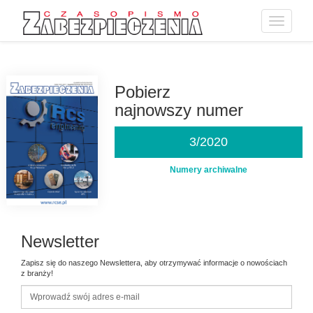
Toggle
navigatio
Przejdź
do
treści
Pobierz
najnowszy numer
3/2020
Numery archiwalne
Newsletter
Zapisz się do naszego Newslettera, aby otrzymywać informacje o nowościach
z branży!