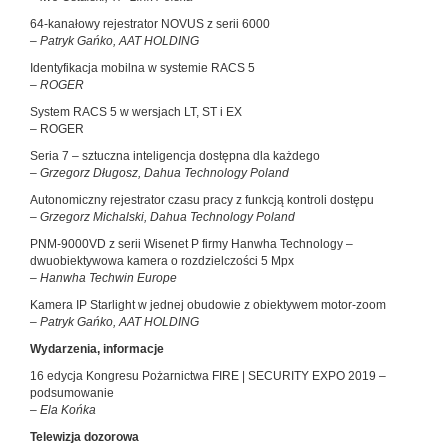
64-kanałowy rejestrator NOVUS z serii 6000
– Patryk Gańko, AAT HOLDING
Identyfikacja mobilna w systemie RACS 5
– ROGER
System RACS 5 w wersjach LT, ST i EX
– ROGER
Seria 7 – sztuczna inteligencja dostępna dla każdego
– Grzegorz Długosz, Dahua Technology Poland
Autonomiczny rejestrator czasu pracy z funkcją kontroli dostępu
– Grzegorz Michalski, Dahua Technology Poland
PNM-9000VD z serii Wisenet P firmy Hanwha Technology –
dwuobiektywowa kamera o rozdzielczości 5 Mpx
– Hanwha Techwin Europe
Kamera IP Starlight w jednej obudowie z obiektywem motor-zoom
– Patryk Gańko, AAT HOLDING
Wydarzenia, informacje
16 edycja Kongresu Pożarnictwa FIRE | SECURITY EXPO 2019 –
podsumowanie
– Ela Końka
Telewizja dozorowa