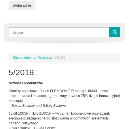
Dodaj adres
Formularz
wyszukiwania
Szukaj
Strona główna
/
Wydania
/
5/2019
Jesteś
tutaj
5/2019
Nowości produktowe
Kamery kopułkowe Bosch FLEXIDOME IP starlight 8000i – czas
uruchamiania i instalacji ograniczony nawet o 75% dzięki innowacyjnej
koncepcji
– Bosch Security and Safety Systems
TL-SF1005P i TL-SG1005P – wydajne i kompaktowe przełączniki
sieciowe przeznaczone do stosowania w domowych systemach
nadzoru wizyjnego
– Iwo Ostalski, TP-Link Polska