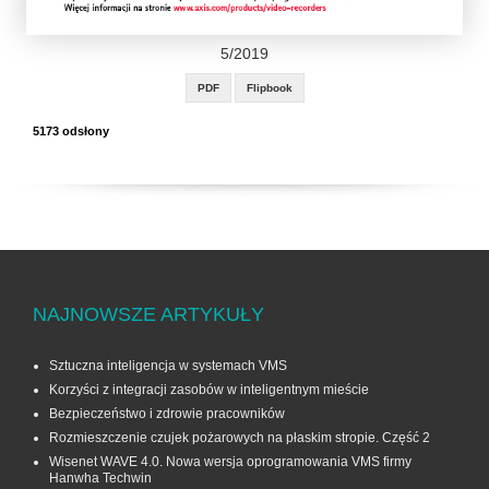
5/2019
PDF
Flipbook
5173 odsłony
NAJNOWSZE ARTYKUŁY
Sztuczna inteligencja w systemach VMS
Korzyści z integracji zasobów w inteligentnym mieście
Bezpieczeństwo i zdrowie pracowników
Rozmieszczenie czujek pożarowych na płaskim stropie. Część 2
Wisenet WAVE 4.0. Nowa wersja oprogramowania VMS firmy
Hanwha Techwin