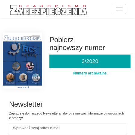
Toggle
navigatio
Przejdź
do
treści
Pobierz
najnowszy numer
3/2020
Numery archiwalne
Newsletter
Zapisz się do naszego Newslettera, aby otrzymywać informacje o nowościach
z branży!