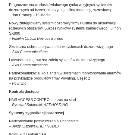
Prognozowana wartość światowego rynku wizyjnych systemów
dozorowych od trzech lat utrzymuje silną tendencję wzrostową
– Jon Cropley, IHS Markit
Nowy zintegrowany system dozorowy firmy Fujifilm do obserwacji
rozległych obszarów. Sukces rynkowy systemu kamerowego Fujinon
SX800
– Fujifilm Optical Devices Europe
Skuteczna ochrona prywatności w systemach dozoru wizyjnego
– Axis Communications
Łatwość obsługi ważną zaletą systemów dozoru wizyjnego
– Axis Communications
Radiokomunikacja Rola anten w systemach monitorowania alarmów
na przykładzie produktów firmy Poynting. Część 2
– Poynting
Kontrola dostępu
NMS ACCESS CONTROL – czas na start
– Ryszard Sobierski, AAT HOLDING
Systemy sygnalizacji pożarowej
Nadzorowanie pomieszczenia z podestem
– Jerzy Ciszewski, IBP NODEX
Wydruki z centrali SAP