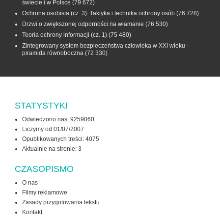
świecie i w Polsce
(79 672)
Ochrona osobista (cz. 3). Taktyka i technika ochrony osób
(76 728)
Drzwi o zwiększonej odporności na włamanie
(76 530)
Teoria ochrony informacji (cz. 1)
(75 480)
Zintegrowany system bezpieczeństwa człowieka w XXI wieku -
piramida równoboczna
(72 330)
STATYSTYKI
Odwiedzono nas: 9259060
Liczymy od 01/07/2007
Opublikowanych treści: 4075
Aktualnie na stronie:
3
CZASOPISMO
O nas
Filmy reklamowe
Zasady przygotowania tekstu
Kontakt