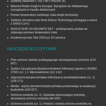
Systemy radarowe CTRL+SKY RADAR 3D
Wisenet Retail Insight w Europie. Narzędzie do efektywnego
zarządzania w handlu detalicznym
Pomiar temperatury ludzkiego ciała dzięki termowizji
Systemy zliczania ludzi firmy Dahua Technology pomagają w walce
z SARS-CoV-2
NOVUS NVIP-2H-8912M/TS SET – profesjonalny zestaw do
zdalnego pomiaru temperatury ciała
Konferencja Axis Talk 2020 już 25 czerwca
NAJCZĘŚCIEJ CZYTANE
Plan ochrony obiektu podlegającego obowiązkowej ochronie
(224
607)
System Zarządzania Bezpieczeństwem Informacji zgodny z ISO/IEC
27001 (cz. 1.). Wprowadzenie
(111 142)
Zagrożenia bezpieczeństwa informacji w przedsiębiorstwie (cz. 1)
(109 271)
Winda - ważny element bezpieczeństwa pożarowego w ewakuacji
budynków
(105 607)
Ochrona osobista (cz. 2). Zjawiska wymuszające potrzebę
stosowania ochrony osobistej
(84 055)
Ochrona osobista (cz. 1). Historia i rozwój ochrony osobistej na