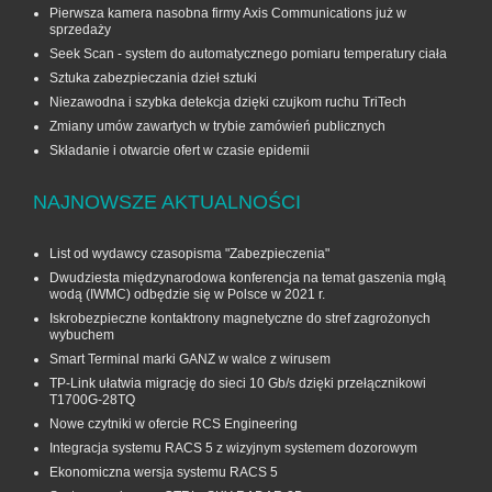
Pierwsza kamera nasobna firmy Axis Communications już w
sprzedaży
Seek Scan - system do automatycznego pomiaru temperatury ciała
Sztuka zabezpieczania dzieł sztuki
Niezawodna i szybka detekcja dzięki czujkom ruchu TriTech
Zmiany umów zawartych w trybie zamówień publicznych
Składanie i otwarcie ofert w czasie epidemii
NAJNOWSZE AKTUALNOŚCI
List od wydawcy czasopisma "Zabezpieczenia"
Dwudziesta międzynarodowa konferencja na temat gaszenia mgłą
wodą (IWMC) odbędzie się w Polsce w 2021 r.
Iskrobezpieczne kontaktrony magnetyczne do stref zagrożonych
wybuchem
Smart Terminal marki GANZ w walce z wirusem
TP-Link ułatwia migrację do sieci 10 Gb/s dzięki przełącznikowi
T1700G‑28TQ
Nowe czytniki w ofercie RCS Engineering
Integracja systemu RACS 5 z wizyjnym systemem dozorowym
Ekonomiczna wersja systemu RACS 5