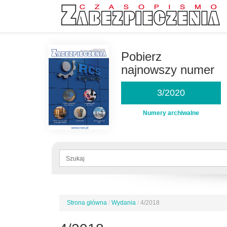
Przejdź
do
Pobierz
treści
najnowszy numer
3/2020
Numery archiwalne
Formularz
wyszukiwania
Szukaj
Strona główna
/
Wydania
/
4/2018
Jesteś
tutaj