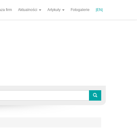
za firm
Aktualności
Artykuły
Fotogalerie
|EN|