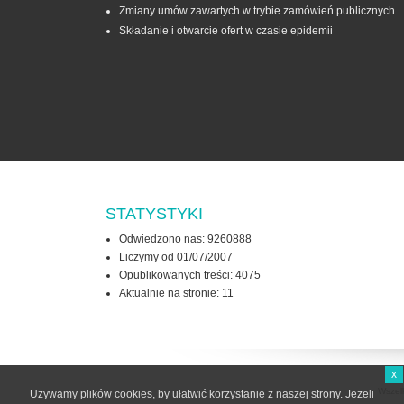
Zmiany umów zawartych w trybie zamówień publicznych
Składanie i otwarcie ofert w czasie epidemii
STATYSTYKI
Odwiedzono nas: 9260888
Liczymy od 01/07/2007
Opublikowanych treści: 4075
Aktualnie na stronie:
11
x
Wszel
Używamy plików cookies, by ułatwić korzystanie z naszej strony. Jeżeli