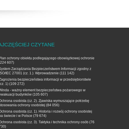
AJCZĘŚCIEJ CZYTANE
Plan ochrony obiektu podlegającego obowiązkowej ochronie
(224 607)
System Zarządzania Bezpieczeństwem Informacji zgodny z
ISO/IEC 27001 (cz. 1.). Wprowadzenie
(111 142)
Zagrożenia bezpieczeństwa informacji w przedsiębiorstwie
(cz. 1)
(109 272)
Winda - ważny element bezpieczeństwa pożarowego w
ewakuacji budynków
(105 607)
Ochrona osobista (cz. 2). Zjawiska wymuszające potrzebę
stosowania ochrony osobistej
(84 056)
Ochrona osobista (cz. 1). Historia i rozwój ochrony osobistej
na świecie i w Polsce
(79 674)
Ochrona osobista (cz. 3). Taktyka i technika ochrony osób
(76
730)