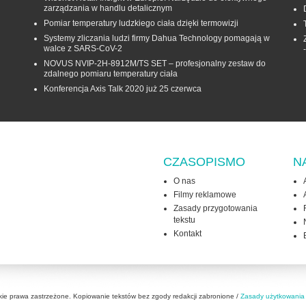
zarządzania w handlu detalicznym
Pomiar temperatury ludzkiego ciała dzięki termowizji
Systemy zliczania ludzi firmy Dahua Technology pomagają w
walce z SARS-CoV-2
NOVUS NVIP-2H-8912M/TS SET – profesjonalny zestaw do
zdalnego pomiaru temperatury ciała
Konferencja Axis Talk 2020 już 25 czerwca
CZASOPISMO
N
O nas
Filmy reklamowe
Zasady przygotowania
tekstu
Kontakt
kie prawa zastrzeżone. Kopiowanie tekstów bez zgody redakcji zabronione /
Zasady użytkowania 