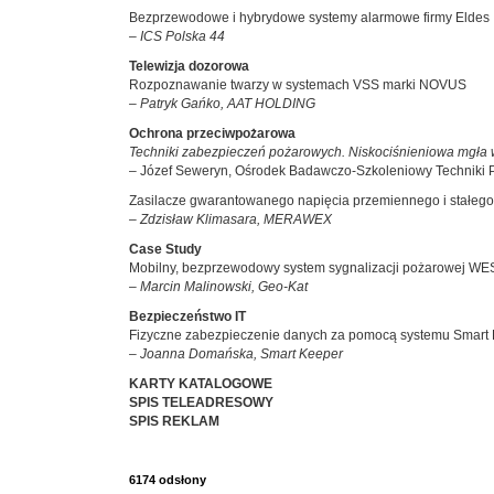
Bezprzewodowe i hybrydowe systemy alarmowe firmy Eldes
– ICS Polska 44
Telewizja dozorowa
Rozpoznawanie twarzy w systemach VSS marki NOVUS
– Patryk Gańko, AAT HOLDING
Ochrona przeciwpożarowa
Techniki zabezpieczeń pożarowych. Niskociśnieniowa mgła
– Józef Seweryn, Ośrodek Badawczo-Szkoleniowy Techniki 
Zasilacze gwarantowanego napięcia przemiennego i stałeg
– Zdzisław Klimasara, MERAWEX
Case Study
Mobilny, bezprzewodowy system sygnalizacji pożarowej WE
– Marcin Malinowski, Geo-Kat
Bezpieczeństwo IT
Fizyczne zabezpieczenie danych za pomocą systemu Smart
– Joanna Domańska, Smart Keeper
KARTY KATALOGOWE
SPIS TELEADRESOWY
SPIS REKLAM
6174 odsłony