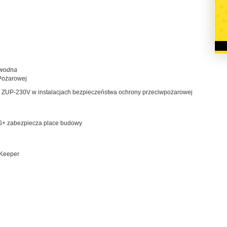
 wodna
Pożarowej
o ZUP-230V w instalacjach bezpieczeństwa ochrony przeciwpożarowej
S+ zabezpiecza place budowy
 Keeper