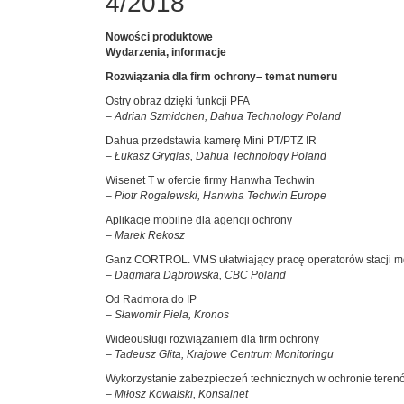
4/2018
Nowości produktowe
Wydarzenia, informacje
Rozwiązania dla firm ochrony– temat numeru
Ostry obraz dzięki funkcji PFA
– Adrian Szmidchen, Dahua Technology Poland
Dahua przedstawia kamerę Mini PT/PTZ IR
– Łukasz Gryglas, Dahua Technology Poland
Wisenet T w ofercie firmy Hanwha Techwin
– Piotr Rogalewski, Hanwha Techwin Europe
Aplikacje mobilne dla agencji ochrony
– Marek Rekosz
Ganz CORTROL. VMS ułatwiający pracę operatorów stacji m
– Dagmara Dąbrowska, CBC Poland
Od Radmora do IP
– Sławomir Piela, Kronos
Wideousługi rozwiązaniem dla firm ochrony
– Tadeusz Glita, Krajowe Centrum Monitoringu
Wykorzystanie zabezpieczeń technicznych w ochronie teren
– Miłosz Kowalski, Konsalnet