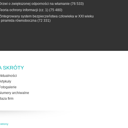
Drzwi o zwiększonej odporności na włamanie
(76 533)
Teoria ochrony informacji (cz. 1)
(75 480)
Zintegrowany system bezpieczeństwa człowieka w XXI wieku
- piramida równoboczna
(72 331)
A SKRÓTY
Aktualności
Artykuły
Fotogalerie
Numery archiwalne
Baza firm
strony