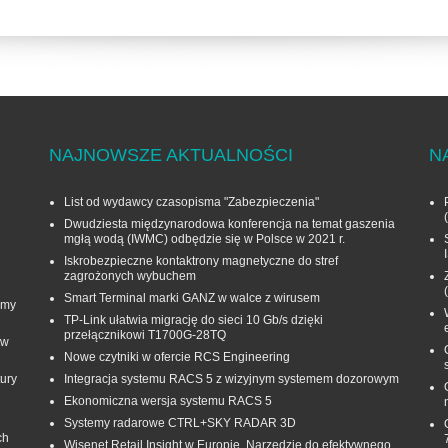
NAJNOWSZE AKTUALNOŚCI
N
List od wydawcy czasopisma "Zabezpieczenia"
Dwudziesta międzynarodowa konferencja na temat gaszenia
mgłą wodą (IWMC) odbędzie się w Polsce w 2021 r.
Iskrobezpieczne kontaktrony magnetyczne do stref
zagrożonych wybuchem
Smart Terminal marki GANZ w walce z wirusem
rmy
TP-Link ułatwia migrację do sieci 10 Gb/s dzięki
przełącznikowi T1700G‑28TQ
 w
Nowe czytniki w ofercie RCS Engineering
ury
Integracja systemu RACS 5 z wizyjnym systemem dozorowym
Ekonomiczna wersja systemu RACS 5
Systemy radarowe CTRL+SKY RADAR 3D
ch
Wisenet Retail Insight w Europie. Narzędzie do efektywnego