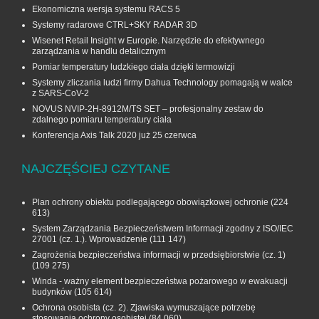
Ekonomiczna wersja systemu RACS 5
Systemy radarowe CTRL+SKY RADAR 3D
Wisenet Retail Insight w Europie. Narzędzie do efektywnego
zarządzania w handlu detalicznym
Pomiar temperatury ludzkiego ciała dzięki termowizji
Systemy zliczania ludzi firmy Dahua Technology pomagają w walce
z SARS-CoV-2
NOVUS NVIP-2H-8912M/TS SET – profesjonalny zestaw do
zdalnego pomiaru temperatury ciała
Konferencja Axis Talk 2020 już 25 czerwca
NAJCZĘŚCIEJ CZYTANE
Plan ochrony obiektu podlegającego obowiązkowej ochronie
(224
613)
System Zarządzania Bezpieczeństwem Informacji zgodny z ISO/IEC
27001 (cz. 1.). Wprowadzenie
(111 147)
Zagrożenia bezpieczeństwa informacji w przedsiębiorstwie (cz. 1)
(109 275)
Winda - ważny element bezpieczeństwa pożarowego w ewakuacji
budynków
(105 614)
Ochrona osobista (cz. 2). Zjawiska wymuszające potrzebę
stosowania ochrony osobistej
(84 060)