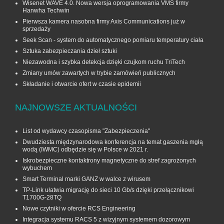
Wisenet WAVE 4.0. Nowa wersja oprogramowania VMS firmy
Hanwha Techwin
Pierwsza kamera nasobna firmy Axis Communications już w
sprzedaży
Seek Scan - system do automatycznego pomiaru temperatury ciała
Sztuka zabezpieczania dzieł sztuki
Niezawodna i szybka detekcja dzięki czujkom ruchu TriTech
Zmiany umów zawartych w trybie zamówień publicznych
Składanie i otwarcie ofert w czasie epidemii
NAJNOWSZE AKTUALNOŚCI
List od wydawcy czasopisma "Zabezpieczenia"
Dwudziesta międzynarodowa konferencja na temat gaszenia mgłą
wodą (IWMC) odbędzie się w Polsce w 2021 r.
Iskrobezpieczne kontaktrony magnetyczne do stref zagrożonych
wybuchem
Smart Terminal marki GANZ w walce z wirusem
TP-Link ułatwia migrację do sieci 10 Gb/s dzięki przełącznikowi
T1700G‑28TQ
Nowe czytniki w ofercie RCS Engineering
Integracja systemu RACS 5 z wizyjnym systemem dozorowym