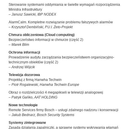
Sterowanie systemami oddymiania w świetle wymagań rozporządzenia
Ministra Infrastruktury
– Janusz Sawicki, IBP NODEX
AlarmCalm. Kompletne rozwiązanie problemu fałszywych alarmów
– Krzysztof Dembiński, P.U.I. Zeto-Projekt
Chmura obliczeniowa (Cloud computing)
Bezpieczeństwo informacji w chmurze (część 2)
– Marek Blim
Ochrona informacji
Prowadzenie audytu zarządzania bezpieczeństwem organizacyjno-
technicznym obiektów (część 2)
–
Andrzej Wójcik
Telewizja dozorowa
Projektuj z firmą Hanwha Techwin
– Piotr Rogalewski, Hanwha Techwin Europe
Obraz o rozdzielczości 4 megapikseli w telewizji analogowej
– Patryk Gańko, AAT HOLDING
Nowe technologie
Remote Services firmy Bosch – usługi zdalnego nadzoru i konserwacji
– Jakub Bednarz, Bosch Security Systems
Systemy zintegrowane
Zasada działania zapalniczki, a sprawne systemy wykrywania włamań