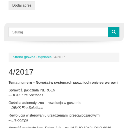
Dodaj adres
Formularz
wyszukiwania
Szukaj
Strona główna
/
Wydania
/
4/2017
Jesteś
tutaj
4/2017
Temat numeru – Nowości w systemach ppoż. i ochronie serwerowni
Sprawdź, jak działa INERGEN
– DEKK Fire Solutions
Gaśnica automatyczna – rewolucja w gaszeniu
– DEKK Fire Solutions
Rewolucja w sterowaniu urządzeniami przeciwpożarowymi
– Ela-compil