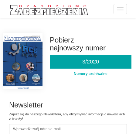
Toggle
navigatio
Przejdź
do
treści
Pobierz
najnowszy numer
3/2020
Numery archiwalne
Newsletter
Zapisz się do naszego Newslettera, aby otrzymywać informacje o nowościach
z branży!