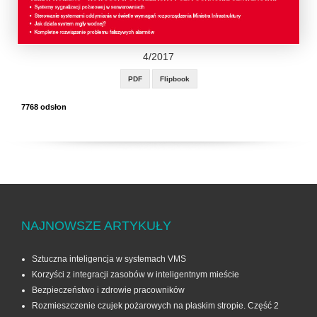
4/2017
PDF
Flipbook
7768 odsłon
NAJNOWSZE ARTYKUŁY
Sztuczna inteligencja w systemach VMS
Korzyści z integracji zasobów w inteligentnym mieście
Bezpieczeństwo i zdrowie pracowników
Rozmieszczenie czujek pożarowych na płaskim stropie. Część 2