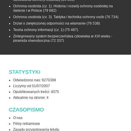
Ochrona osobista (cz. 1). Historia i rozwój ochrony osobistej na
świecie i w Polsce
(79 682)
Ochrona osobista (cz. 3). Taktyka i technika ochrony osób
(76 734)
Drzwi o zwiększonej odporności na włamanie
(76 538)
Teoria ochrony informacji (cz. 1)
(75 487)
Zintegrowany system bezpieczeństwa człowieka w XXI wieku -
piramida równoboczna
(72 337)
STATYSTYKI
Odwiedzono nas: 9270388
Liczymy od 01/07/2007
Opublikowanych treści: 4075
Aktualnie na stronie:
4
CZASOPISMO
O nas
Filmy reklamowe
Zasady przygotowania tekstu