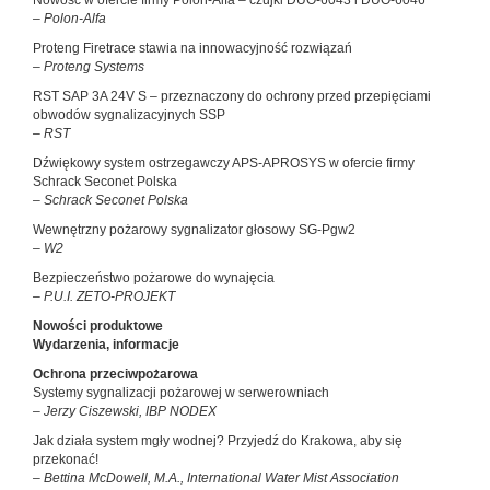
Nowość w ofercie firmy Polon-Alfa – czujki DUO-6043 i DUO-6046
– Polon-Alfa
Proteng Firetrace stawia na innowacyjność rozwiązań
– Proteng Systems
RST SAP 3A 24V S – przeznaczony do ochrony przed przepięciami
obwodów sygnalizacyjnych SSP
– RST
Dźwiękowy system ostrzegawczy APS-APROSYS w ofercie firmy
Schrack Seconet Polska
– Schrack Seconet Polska
Wewnętrzny pożarowy sygnalizator głosowy SG-Pgw2
– W2
Bezpieczeństwo pożarowe do wynajęcia
– P.U.I. ZETO-PROJEKT
Nowości produktowe
Wydarzenia, informacje
Ochrona przeciwpożarowa
Systemy sygnalizacji pożarowej w serwerowniach
– Jerzy Ciszewski, IBP NODEX
Jak działa system mgły wodnej? Przyjedź do Krakowa, aby się
przekonać!
– Bettina McDowell, M.A., International Water Mist Association