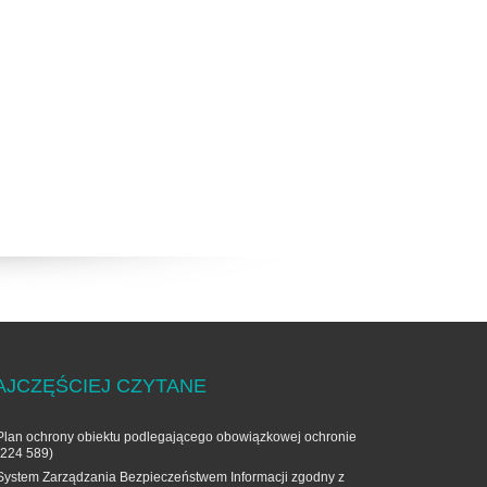
AJCZĘŚCIEJ CZYTANE
Plan ochrony obiektu podlegającego obowiązkowej ochronie
(224 589)
System Zarządzania Bezpieczeństwem Informacji zgodny z