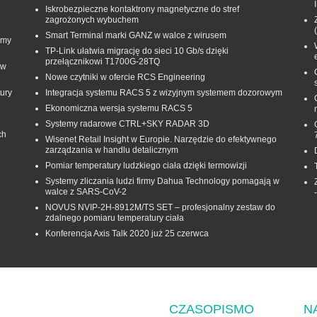
Iskrobezpieczne kontaktrony magnetyczne do stref
zagrożonych wybuchem
Smart Terminal marki GANZ w walce z wirusem
rmy
TP-Link ułatwia migrację do sieci 10 Gb/s dzięki
przełącznikowi T1700G‑28TQ
 w
Nowe czytniki w ofercie RCS Engineering
ury
Integracja systemu RACS 5 z wizyjnym systemem dozorowym
Ekonomiczna wersja systemu RACS 5
Systemy radarowe CTRL+SKY RADAR 3D
ch
Wisenet Retail Insight w Europie. Narzędzie do efektywnego
zarządzania w handlu detalicznym
Pomiar temperatury ludzkiego ciała dzięki termowizji
Systemy zliczania ludzi firmy Dahua Technology pomagają w
walce z SARS-CoV-2
NOVUS NVIP-2H-8912M/TS SET – profesjonalny zestaw do
zdalnego pomiaru temperatury ciała
Konferencja Axis Talk 2020 już 25 czerwca
CZASOPISMO
N