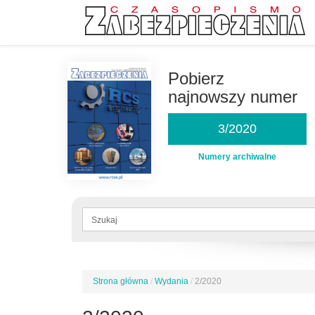
Przejdź
do
Pobierz
treści
najnowszy numer
3/2020
Numery archiwalne
Formularz
wyszukiwania
Szukaj
Strona główna
/
Wydania
/
2/2020
Jesteś
tutaj