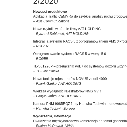
2/2020
Nowości produktowe
Aplikacja Traffic CaMMRa do szybkiej analizy ruchu drogo
– Axis Communications
Nowe czytniki w ofercie firmy AAT HOLDING
– Ryszard Sobierski, AAT HOLDING
Integracja systemu RACS 5 z oprogramowaniem VMS XProtec
– ROGER
Oprogramowanie systemu RACS 5 w wersji 5.6
– ROGER
TL-SL1226P – przełącznik PoE+ do systemów dozoru wizyj
– TP-Link Polska
Nowe funkcje rejestratorów NOVUS z serii 4000
– Patryk Gańko, AAT HOLDING
Większa wydajność rejestratorów NMS NVR
– Patryk Gańko, AAT HOLDING
Kamera PNM-9085RQZ firmy Hanwha Techwin – unowocześni
– Hanwha Techwin Europ
e
Wydarzenia, informacje
Dwudziesta międzynarodowa konferencja na temat gaszeni
– Bettina McDowell, IWMA