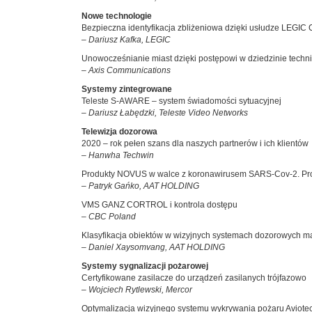
Nowe technologie
Bezpieczna identyfikacja zbliżeniowa dzięki usłudze LEGIC
– Dariusz Kafka, LEGIC
Unowocześnianie miast dzięki postępowi w dziedzinie techni
– Axis Communications
Systemy zintegrowane
Teleste S-AWARE – system świadomości sytuacyjnej
– Dariusz Łabędzki, Teleste Video Networks
Telewizja dozorowa
2020 – rok pełen szans dla naszych partnerów i ich klientów
– Hanwha Techwin
Produkty NOVUS w walce z koronawirusem SARS-Cov-2. Prof
– Patryk Gańko, AAT HOLDING
VMS GANZ CORTROL i kontrola dostępu
– CBC Poland
Klasyfikacja obiektów w wizyjnych systemach dozorowych 
– Daniel Xaysomvang, AAT HOLDING
Systemy sygnalizacji pożarowej
Certyfikowane zasilacze do urządzeń zasilanych trójfazowo
– Wojciech Rytlewski, Mercor
Optymalizacja wizyjnego systemu wykrywania pożaru Aviotec