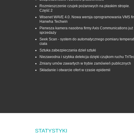
Rozmieszczenie czujek pożarowych na płaskim stropie.
Część 2
Wisenet WAVE 4.0. Nowa wersja oprogramowania VMS fi
Hanwha Techwin
Pierwsza kamera nasobna firmy Axis Communications już
sprzedaży
Seek Scan - system do automatycznego pomiaru temperat
ciała
Sztuka zabezpieczania dzieł sztuki
Niezawodna i szybka detekcja dzięki czujkom ruchu TriTe
Zmiany umów zawartych w trybie zamówień publicznych
Składanie i otwarcie ofert w czasie epidemii
STATYSTYKI