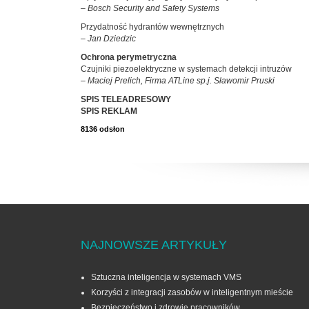
– Bosch Security and Safety Systems
Przydatność hydrantów wewnętrznych
– Jan Dziedzic
Ochrona perymetryczna
Czujniki piezoelektryczne w systemach detekcji intruzów
– Maciej Prelich, Firma ATLine sp.j. Sławomir Pruski
SPIS TELEADRESOWY
SPIS REKLAM
8136 odsłon
NAJNOWSZE ARTYKUŁY
Sztuczna inteligencja w systemach VMS
Korzyści z integracji zasobów w inteligentnym mieście
Bezpieczeństwo i zdrowie pracowników