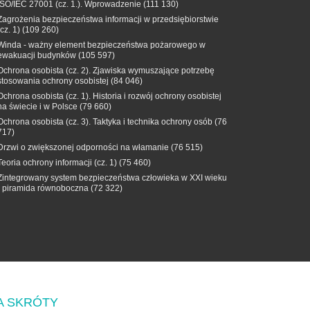
ISO/IEC 27001 (cz. 1.). Wprowadzenie
(111 130)
Zagrożenia bezpieczeństwa informacji w przedsiębiorstwie
(cz. 1)
(109 260)
Winda - ważny element bezpieczeństwa pożarowego w
ewakuacji budynków
(105 597)
Ochrona osobista (cz. 2). Zjawiska wymuszające potrzebę
stosowania ochrony osobistej
(84 046)
Ochrona osobista (cz. 1). Historia i rozwój ochrony osobistej
na świecie i w Polsce
(79 660)
Ochrona osobista (cz. 3). Taktyka i technika ochrony osób
(76
717)
Drzwi o zwiększonej odporności na włamanie
(76 515)
Teoria ochrony informacji (cz. 1)
(75 460)
Zintegrowany system bezpieczeństwa człowieka w XXI wieku
- piramida równoboczna
(72 322)
A SKRÓTY