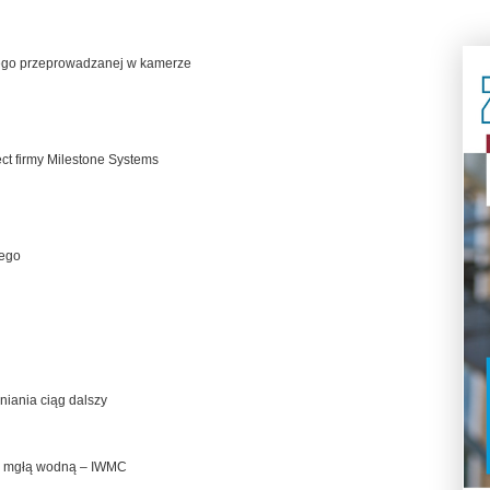
wego przeprowadzanej w kamerze
t firmy Milestone Systems
nego
ania ciąg dalszy
a mgłą wodną – IWMC