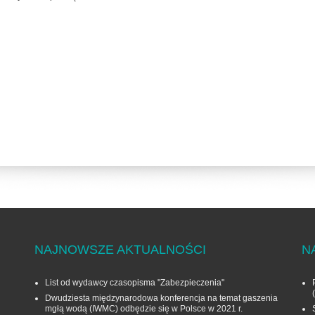
NAJNOWSZE AKTUALNOŚCI
N
List od wydawcy czasopisma "Zabezpieczenia"
Dwudziesta międzynarodowa konferencja na temat gaszenia
mgłą wodą (IWMC) odbędzie się w Polsce w 2021 r.