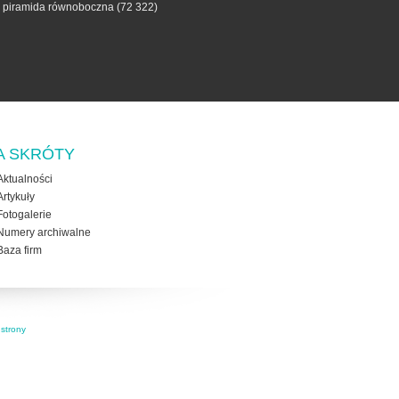
- piramida równoboczna
(72 322)
A SKRÓTY
Aktualności
Artykuły
Fotogalerie
Numery archiwalne
Baza firm
strony