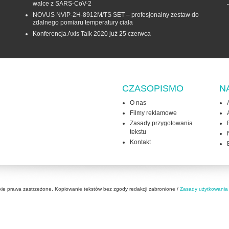
walce z SARS-CoV-2
NOVUS NVIP-2H-8912M/TS SET – profesjonalny zestaw do
zdalnego pomiaru temperatury ciała
Konferencja Axis Talk 2020 już 25 czerwca
CZASOPISMO
N
O nas
Filmy reklamowe
Zasady przygotowania
tekstu
Kontakt
kie prawa zastrzeżone. Kopiowanie tekstów bez zgody redakcji zabronione /
Zasady użytkowania 