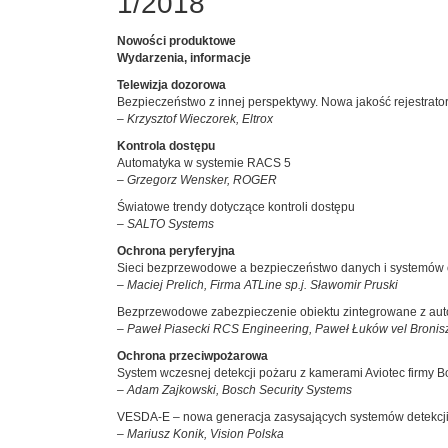
1/2018
Nowości produktowe
Wydarzenia, informacje
Telewizja dozorowa
Bezpieczeństwo z innej perspektywy. Nowa jakość rejestrato
– Krzysztof Wieczorek, Eltrox
Kontrola dostępu
Automatyka w systemie RACS 5
– Grzegorz Wensker, ROGER
Światowe trendy dotyczące kontroli dostępu
– SALTO Systems
Ochrona peryferyjna
Sieci bezprzewodowe a bezpieczeństwo danych i systemów 
– Maciej Prelich, Firma ATLine sp.j. Sławomir Pruski
Bezprzewodowe zabezpieczenie obiektu zintegrowane z au
– Paweł Piasecki RCS Engineering, Paweł Łuków vel Broni
Ochrona przeciwpożarowa
System wczesnej detekcji pożaru z kamerami Aviotec firmy 
– Adam Zajkowski, Bosch Security Systems
VESDA-E – nowa generacja zasysających systemów detekcj
– Mariusz Konik, Vision Polska