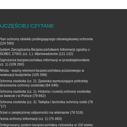
AJCZĘŚCIEJ CZYTANE
Plan ochrony obiektu podlegającego obowiązkowej ochronie
(224 590)
System Zarządzania Bezpieczeństwem Informacji zgodny z
ISO/IEC 27001 (cz. 1.). Wprowadzenie
(111 132)
Zagrożenia bezpieczeństwa informacji w przedsiębiorstwie
(cz. 1)
(109 260)
Winda - ważny element bezpieczeństwa pożarowego w
ewakuacji budynków
(105 598)
Ochrona osobista (cz. 2). Zjawiska wymuszające potrzebę
stosowania ochrony osobistej
(84 046)
Ochrona osobista (cz. 1). Historia i rozwój ochrony osobistej
na świecie i w Polsce
(79 662)
Ochrona osobista (cz. 3). Taktyka i technika ochrony osób
(76
717)
Drzwi o zwiększonej odporności na włamanie
(76 518)
Teoria ochrony informacji (cz. 1)
(75 460)
Zintegrowany system bezpieczeństwa człowieka w XXI wieku