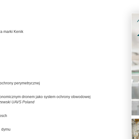
ra marki Kenik
ochrony perymetrycznej
tonomicznym dronem jako system ochrony obwodowej
szewski UAVS Poland
Bosch
i dymu