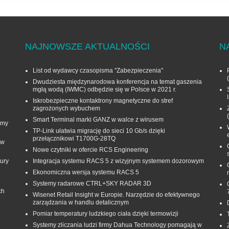
NAJNOWSZE AKTUALNOŚCI
N
List od wydawcy czasopisma "Zabezpieczenia"
Dwudziesta międzynarodowa konferencja na temat gaszenia
mgłą wodą (IWMC) odbędzie się w Polsce w 2021 r.
Iskrobezpieczne kontaktrony magnetyczne do stref
zagrożonych wybuchem
Smart Terminal marki GANZ w walce z wirusem
rmy
TP-Link ułatwia migrację do sieci 10 Gb/s dzięki
przełącznikowi T1700G‑28TQ
 w
Nowe czytniki w ofercie RCS Engineering
ury
Integracja systemu RACS 5 z wizyjnym systemem dozorowym
Ekonomiczna wersja systemu RACS 5
Systemy radarowe CTRL+SKY RADAR 3D
ch
Wisenet Retail Insight w Europie. Narzędzie do efektywnego
zarządzania w handlu detalicznym
Pomiar temperatury ludzkiego ciała dzięki termowizji
Systemy zliczania ludzi firmy Dahua Technology pomagają w