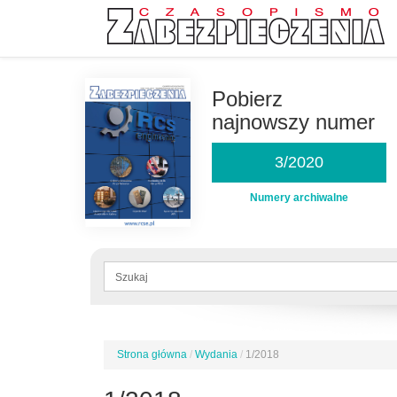
Przejdź
do
Pobierz
treści
najnowszy numer
3/2020
Numery archiwalne
Formularz
wyszukiwania
Szukaj
Strona główna
/
Wydania
/
1/2018
Jesteś
tutaj