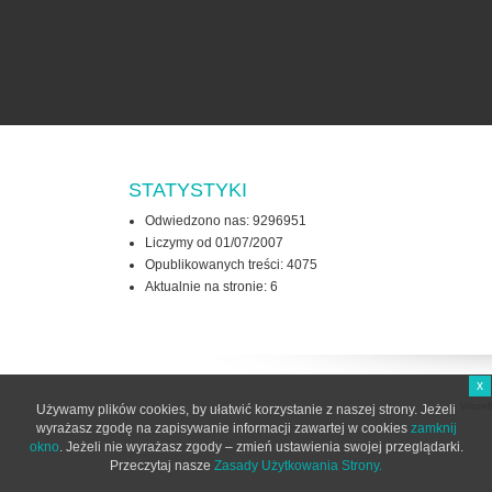
STATYSTYKI
Odwiedzono nas: 9296951
Liczymy od 01/07/2007
Opublikowanych treści: 4075
Aktualnie na stronie:
6
x
Wszel
Używamy plików cookies, by ułatwić korzystanie z naszej strony. Jeżeli
wyrażasz zgodę na zapisywanie informacji zawartej w cookies
zamknij
okno
. Jeżeli nie wyrażasz zgody – zmień ustawienia swojej przeglądarki.
Przeczytaj nasze
Zasady Użytkowania Strony.