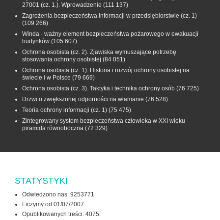
27001 (cz. 1.). Wprowadzenie
(111 137)
Zagrożenia bezpieczeństwa informacji w przedsiębiorstwie (cz. 1)
(109 266)
Winda - ważny element bezpieczeństwa pożarowego w ewakuacji
budynków
(105 607)
Ochrona osobista (cz. 2). Zjawiska wymuszające potrzebę
stosowania ochrony osobistej
(84 051)
Ochrona osobista (cz. 1). Historia i rozwój ochrony osobistej na
świecie i w Polsce
(79 669)
Ochrona osobista (cz. 3). Taktyka i technika ochrony osób
(76 725)
Drzwi o zwiększonej odporności na włamanie
(76 528)
Teoria ochrony informacji (cz. 1)
(75 475)
Zintegrowany system bezpieczeństwa człowieka w XXI wieku -
piramida równoboczna
(72 329)
STATYSTYKI
Odwiedzono nas: 9253771
Liczymy od 01/07/2007
Opublikowanych treści: 4075