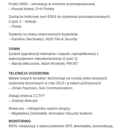
Protec 6400 – innowacja w ochronie przeciwpożarowej
– Konrad Kowal, D+H Polska
Zasilacze buforowe serii EN54 do systemów przeciwpożarowych.
Część 2 – funkcje
– Pulsar
Systemy na miarę nowoczesnych budynków
– Karolina Olechowicz, AGIS Fire & Security
SSWiN
System sygnalizacji włamania i napadu zaprojektowany z
wykorzystaniem mikrokontrolerów (Część 2)
– Maciej Wieczorek, Adam Rosiński, PW WT
TELEWIZJA DOZOROWA
Wpływ nowych trendów i technologii na rozwój rynku wizyjnych
systemów dozorowych w roku 2015 i w latach późniejszych
– Johan Paulsson, Axis Communications
Dokąd zmierza CCTV?
– Andrzej Walczyk
Nowa era – inteligentny nadzór wizyjny
– Magdalena Dziemidek, Innovative Security Systems
MONITORING
INFIS: lokalizacja z wykorzystaniem GPS, telematyka, komunikacja,