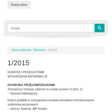
Dodaj adres
Formularz
wyszukiwania
Szukaj
Strona główna
/
Wydania
/
1/2015
Jesteś
tutaj
1/2015
NOWOŚCI PRODUKTOWE
WYDARZENIA INFORMACJE
OCHRONA PRZECIWPOŻAROWA
Scenariusz rozwoju zdarzeń w czasie pożaru (Część 1)
– Ryszard Małolepszy
Dobre praktyki w zarządzaniu bezpieczeństwem monitorowania
systemów pożarowych
– Janusz Sawicki, IBP Nodex