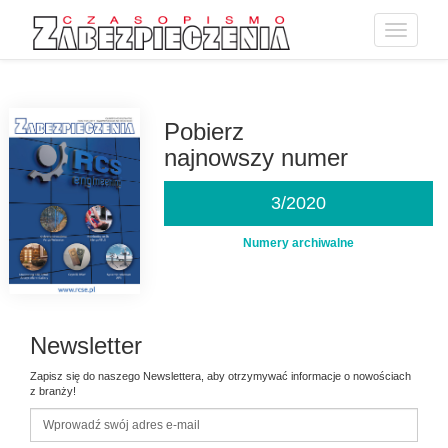
Toggle
navigatio
Przejdź
do
treści
Pobierz
najnowszy numer
3/2020
Numery archiwalne
Newsletter
Zapisz się do naszego Newslettera, aby otrzymywać informacje o nowościach
z branży!