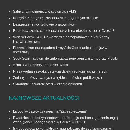
Sztuczna inteligencja w systemach VMS
Korzyści z integracji zasobów w inteligentnym mieście
Bezpieczeństwo i zdrowie pracowników
Rozmieszczenie czujek pożarowych na płaskim stropie. Część 2
Wisenet WAVE 4.0. Nowa wersja oprogramowania VMS firmy
Hanwha Techwin
Pierwsza kamera nasobna firmy Axis Communications już w
sprzedaży
Seek Scan - system do automatycznego pomiaru temperatury ciała
Sztuka zabezpieczania dzieł sztuki
Niezawodna i szybka detekcja dzięki czujkom ruchu TriTech
Zmiany umów zawartych w trybie zamówień publicznych
Składanie i otwarcie ofert w czasie epidemii
NAJNOWSZE AKTUALNOŚCI
List od wydawcy czasopisma "Zabezpieczenia"
Dwudziesta międzynarodowa konferencja na temat gaszenia mgłą
wodą (IWMC) odbędzie się w Polsce w 2021 r.
Iskrobezpieczne kontaktrony magnetyczne do stref zagrożonych