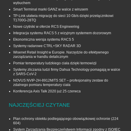
wybuchem
Smart Terminal marki GANZ w walce z wirusem
TP-Link ułatwia migrację do sieci 10 Gb/s dzięki przełącznikowi
T1700G‑28TQ
Nowe czytniki w ofercie RCS Engineering
Integracja systemu RACS 5 z wizyjnym systemem dozorowym
Ekonomiczna wersja systemu RACS 5
Systemy radarowe CTRL+SKY RADAR 3D
Wisenet Retail Insight w Europie. Narzędzie do efektywnego
zarządzania w handlu detalicznym
Pomiar temperatury ludzkiego ciała dzięki termowizji
Systemy zliczania ludzi firmy Dahua Technology pomagają w walce
z SARS-CoV-2
NOVUS NVIP-2H-8912M/TS SET – profesjonalny zestaw do
zdalnego pomiaru temperatury ciała
Konferencja Axis Talk 2020 już 25 czerwca
NAJCZĘŚCIEJ CZYTANE
Plan ochrony obiektu podlegającego obowiązkowej ochronie
(224
604)
System Zarządzania Bezpieczeństwem Informacji zgodny z ISO/IEC