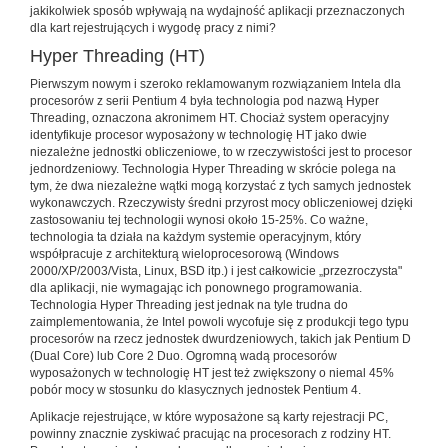
jakikolwiek sposób wpływają na wydajność aplikacji przeznaczonych
dla kart rejestrujących i wygodę pracy z nimi?
Hyper Threading (HT)
Pierwszym nowym i szeroko reklamowanym rozwiązaniem Intela dla
procesorów z serii Pentium 4 była technologia pod nazwą Hyper
Threading, oznaczona akronimem HT. Chociaż system operacyjny
identyfikuje procesor wyposażony w technologię HT jako dwie
niezależne jednostki obliczeniowe, to w rzeczywistości jest to procesor
jednordzeniowy. Technologia Hyper Threading w skrócie polega na
tym, że dwa niezależne wątki mogą korzystać z tych samych jednostek
wykonawczych. Rzeczywisty średni przyrost mocy obliczeniowej dzięki
zastosowaniu tej technologii wynosi około 15-25%. Co ważne,
technologia ta działa na każdym systemie operacyjnym, który
współpracuje z architekturą wieloprocesorową (Windows
2000/XP/2003/Vista, Linux, BSD itp.) i jest całkowicie „przezroczysta"
dla aplikacji, nie wymagając ich ponownego programowania.
Technologia Hyper Threading jest jednak na tyle trudna do
zaimplementowania, że Intel powoli wycofuje się z produkcji tego typu
procesorów na rzecz jednostek dwurdzeniowych, takich jak Pentium D
(Dual Core) lub Core 2 Duo. Ogromną wadą procesorów
wyposażonych w technologię HT jest też zwiększony o niemal 45%
pobór mocy w stosunku do klasycznych jednostek Pentium 4.
Aplikacje rejestrujące, w które wyposażone są karty rejestracji PC,
powinny znacznie zyskiwać pracując na procesorach z rodziny HT.