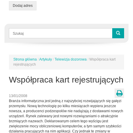
Dodaj adres
Formularz
wyszukiwania
Szukaj
Strona główna
/
Artykuły
/
Telewizja dozorowa
/
Współpraca kart
Jesteś
rejestrujących
tutaj
Współpraca kart rejestrujących
13/01/2008
Branża informatyczna jest jedną z najszybciej rozwijających się gałęzi
przemysłu. Nową technologię po kilku miesiącach wypiera jeszcze
nowsza, a producenci podzespołów nie nadążają z dostawami nowych
urządzeń. Rynek zalewany jest nowymi rozwiązaniami o atrakcyjnie
brzmiących nazwach. Deklarowanym celem tego wyścigu jest
zwiększenie mocy obliczeniowej komputerów, a tym samym szybkości
działania pracujących na nim aplikacji. Czy jednak te zmiany w