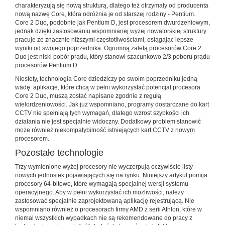
charakteryzują się nową strukturą, dlatego też otrzymały od producenta
nową nazwę Core, która odróżnia je od starszej rodziny - Pentium.
Core 2 Duo, podobnie jak Pentium D, jest procesorem dwurdzeniowym,
jednak dzięki zastosowaniu wspomnianej wyżej nowatorskiej struktury
pracuje ze znacznie niższymi częstotliwościami, osiągając lepsze
wyniki od swojego poprzednika. Ogromną zaletą procesorów Core 2
Duo jest niski pobór prądu, który stanowi szacunkowo 2/3 poboru prądu
procesorów Pentium D.
Niestety, technologia Core dziedziczy po swoim poprzedniku jedną
wadę: aplikacje, które chcą w pełni wykorzystać potencjał procesora
Core 2 Duo, muszą zostać napisane zgodnie z regułą
wielordzeniowości. Jak już wspomniano, programy dostarczane do kart
CCTV nie spełniają tych wymagań, dlatego wzrost szybkości ich
działania nie jest specjalnie widoczny. Dodatkowy problem stanowić
może również niekompatybilność istniejących kart CCTV z nowym
procesorem.
Pozostałe technologie
Trzy wymienione wyżej procesory nie wyczerpują oczywiście listy
nowych jednostek pojawiających się na rynku. Niniejszy artykuł pomija
procesory 64-bitowe, które wymagają specjalnej wersji systemu
operacyjnego. Aby w pełni wykorzystać ich możliwości, należy
zastosować specjalnie zaprojektowaną aplikację rejestrującą. Nie
wspomniano również o procesorach firmy AMD z serii Athlon, które w
niemal wszystkich wypadkach nie są rekomendowane do pracy z