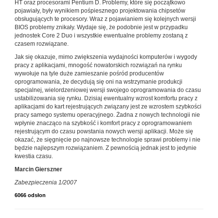
HT oraz procesorami Pentium D. Problemy, które się początkowo
pojawiały, były wynikiem pośpiesznego projektowania chipsetów
obsługujących te procesory. Wraz z pojawianiem się kolejnych wersji
BIOS problemy znikały. Wydaje się, że podobnie jest w przypadku
jednostek Core 2 Duo i wszystkie ewentualne problemy zostaną z
czasem rozwiązane.
Jak się okazuje, mimo zwiększenia wydajności komputerów i wygody
pracy z aplikacjami, mnogość nowatorskich rozwiązań na rynku
wywołuje na tyle duże zamieszanie pośród producentów
oprogramowania, że decydują się oni na wstrzymanie produkcji
specjalnej, wielordzeniowej wersji swojego oprogramowania do czasu
ustabilizowania się rynku. Dzisiaj ewentualny wzrost komfortu pracy z
aplikacjami do kart rejestrujących związany jest ze wzrostem szybkości
pracy samego systemu operacyjnego. Żadna z nowych technologii nie
wpłynie znacząco na szybkość i komfort pracy z oprogramowaniem
rejestrującym do czasu powstania nowych wersji aplikacji. Może się
okazać, że sięgnięcie po najnowsze technologie sprawi problemy i nie
będzie najlepszym rozwiązaniem. Z pewnością jednak jest to jedynie
kwestia czasu.
Marcin Gierszner
Zabezpieczenia 1/2007
6066 odsłon