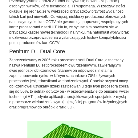
Przechwytywanie obrazu z kamer odbywa się bowiem za pomocą
osobnych wątków, które technologia HT wspomaga. W rzeczywistości
okazuje się jednak, że w większości przypadków przyrost wydajności
takich kart jest niewielki. Co więcej, niektórzy producenci oferowanych
na naszym rynku kart CCTV nie gwarantują poprawnej współpracy tych
kart z procesorami z serii HT. Na to, że sytuacja ta powtarza się w
przypadku każdej nowej technologii na rynku, ma natomiast wpływ brak
możliwości przeprowadzenia wystarczających testów kompatybilności
przez producentów kart CCTV.
Penitum D - Dual Core
Zaprezentowany w 2005 roku procesor z serii Dual Core, oznaczony
nazwą Pentium D, jest procesorem dwurdzeniowym, zawierającym
dwie jednostki obliczeniowe. Stanowi on odpowiedź Intela na
zapotrzebowanie rynku, w którym szacunkowo 70% używanych
procesorów jest jednostkami wielordzeniowymi. Chociaż przyrost mocy
obliczeniowej uzyskany dzięki zastosowaniu tego typu procesora zbliża
się do 50%, to jednak dotyczy on - w przeciwieństwie do opisanej wyżej
technologi HT - jedynie aplikacji zaprojektowanych specjalnie z myślą
o procesorze wielordzeniowym (najczęściej programów inżynieryjnych
oraz programów do obróbki grafiki 3D).