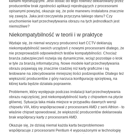
kartami rejestrującymi. Jeśli dodać do tego również deklarowany przez
producentów brak zgodności aplikacji rejestrujących z procesorami
opisanymi powyżej, okazuje się, że pole manewru instalatora znacznie
się zawęża. Jaka jest rzeczywista przyczyna takiego stanu? Czy
uruchomienie kart przechwytywania obrazu na tych jednostkach jest
niemożliwe?
Niekompatybilność w teorii i w praktyce
Wydaje się, że niemal wszyscy producenci kart CCTV deklarują
niekompatybilność swoich urządzeń z nowymi procesorami dlatego, że
nie przeprowadzili odpowiednich testów kompatybilności. Chociaż
branża zabezpieczeń rozwija się dynamicznie, wciąż pozostaje o krok
w tyle za branżą informatyczną. Nowe modele kart przechwytywania
obrazu pojawiają się znacznie rzadziej niż karty graficzne i są
testowane na zdecydowanie mniejszej ilości podzespołów. Dlatego też
większość producentów z góry narzuca konfigurację sprzętową, na
której karta będzie działała poprawnie.
Problemem, który występuje podczas instalacji kart przechwytywania
obrazu najczęściej, jest niekompatybilność karty z chipsetem na płycie
głównej. Sytuacja taka miała miejsce w przypadku dawnych wersji
chipsetu VIA, który współpracował z procesorami AMD z serii Athlon - to
właśnie chipset spowodował, że większość producentów deklarowała
brak współpracy karty z procesorami AMD.
Okazuje się, że dzisiaj niemal każda karta bezproblemowo
współpracuje z procesorami Pentium 4 wyposażonymi w technologię