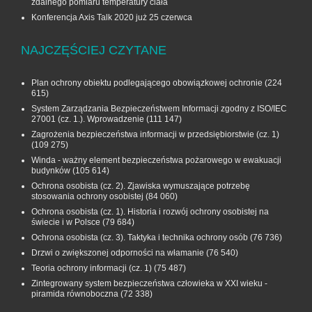
zdalnego pomiaru temperatury ciała
Konferencja Axis Talk 2020 już 25 czerwca
NAJCZĘŚCIEJ CZYTANE
Plan ochrony obiektu podlegającego obowiązkowej ochronie
(224
615)
System Zarządzania Bezpieczeństwem Informacji zgodny z ISO/IEC
27001 (cz. 1.). Wprowadzenie
(111 147)
Zagrożenia bezpieczeństwa informacji w przedsiębiorstwie (cz. 1)
(109 275)
Winda - ważny element bezpieczeństwa pożarowego w ewakuacji
budynków
(105 614)
Ochrona osobista (cz. 2). Zjawiska wymuszające potrzebę
stosowania ochrony osobistej
(84 060)
Ochrona osobista (cz. 1). Historia i rozwój ochrony osobistej na
świecie i w Polsce
(79 684)
Ochrona osobista (cz. 3). Taktyka i technika ochrony osób
(76 736)
Drzwi o zwiększonej odporności na włamanie
(76 540)
Teoria ochrony informacji (cz. 1)
(75 487)
Zintegrowany system bezpieczeństwa człowieka w XXI wieku -
piramida równoboczna
(72 338)