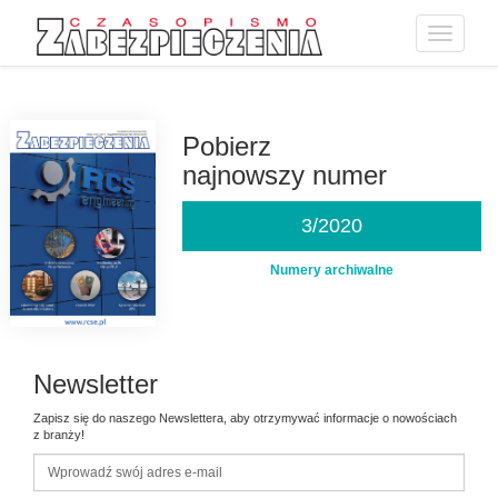
Toggle
navigatio
Przejdź
do
treści
Pobierz
najnowszy numer
3/2020
Numery archiwalne
Newsletter
Zapisz się do naszego Newslettera, aby otrzymywać informacje o nowościach
z branży!