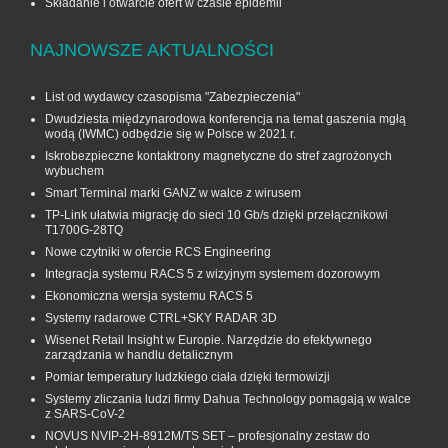
Składanie i otwarcie ofert w czasie epidemii
NAJNOWSZE AKTUALNOŚCI
List od wydawcy czasopisma "Zabezpieczenia"
Dwudziesta międzynarodowa konferencja na temat gaszenia mgłą
wodą (IWMC) odbędzie się w Polsce w 2021 r.
Iskrobezpieczne kontaktrony magnetyczne do stref zagrożonych
wybuchem
Smart Terminal marki GANZ w walce z wirusem
TP-Link ułatwia migrację do sieci 10 Gb/s dzięki przełącznikowi
T1700G‑28TQ
Nowe czytniki w ofercie RCS Engineering
Integracja systemu RACS 5 z wizyjnym systemem dozorowym
Ekonomiczna wersja systemu RACS 5
Systemy radarowe CTRL+SKY RADAR 3D
Wisenet Retail Insight w Europie. Narzędzie do efektywnego
zarządzania w handlu detalicznym
Pomiar temperatury ludzkiego ciała dzięki termowizji
Systemy zliczania ludzi firmy Dahua Technology pomagają w walce
z SARS-CoV-2
NOVUS NVIP-2H-8912M/TS SET – profesjonalny zestaw do