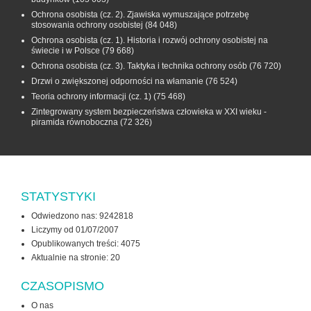
Ochrona osobista (cz. 2). Zjawiska wymuszające potrzebę
stosowania ochrony osobistej
(84 048)
Ochrona osobista (cz. 1). Historia i rozwój ochrony osobistej na
świecie i w Polsce
(79 668)
Ochrona osobista (cz. 3). Taktyka i technika ochrony osób
(76 720)
Drzwi o zwiększonej odporności na włamanie
(76 524)
Teoria ochrony informacji (cz. 1)
(75 468)
Zintegrowany system bezpieczeństwa człowieka w XXI wieku -
piramida równoboczna
(72 326)
STATYSTYKI
Odwiedzono nas: 9242818
Liczymy od 01/07/2007
Opublikowanych treści: 4075
Aktualnie na stronie:
20
CZASOPISMO
O nas