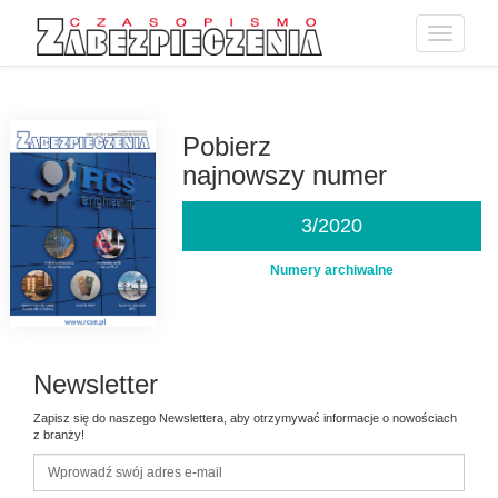
Toggle
navigatio
Przejdź
do
treści
Pobierz
najnowszy numer
3/2020
Numery archiwalne
Newsletter
Zapisz się do naszego Newslettera, aby otrzymywać informacje o nowościach
z branży!