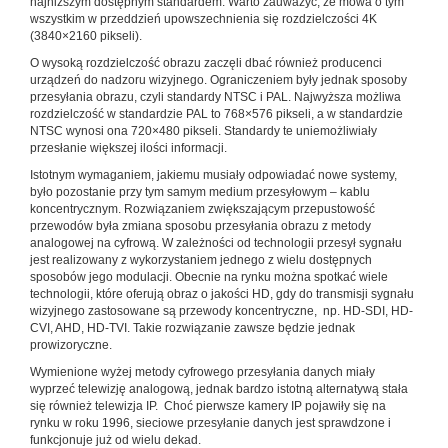
najniższym dostępnym standardem. Warto zauważyć, że mowa o tym
wszystkim w przeddzień upowszechnienia się rozdzielczości 4K
(3840×2160 pikseli).
O wysoką rozdzielczość obrazu zaczęli dbać również producenci
urządzeń do nadzoru wizyjnego. Ograniczeniem były jednak sposoby
przesyłania obrazu, czyli standardy NTSC i PAL. Najwyższa możliwa
rozdzielczość w standardzie PAL to 768×576 pikseli, a w standardzie
NTSC wynosi ona 720×480 pikseli. Standardy te uniemożliwiały
przesłanie większej ilości informacji.
Istotnym wymaganiem, jakiemu musiały odpowiadać nowe systemy,
było pozostanie przy tym samym medium przesyłowym – kablu
koncentrycznym. Rozwiązaniem zwiększającym przepustowość
przewodów była zmiana sposobu przesyłania obrazu z metody
analogowej na cyfrową. W zależności od technologii przesył sygnału
jest realizowany z wykorzystaniem jednego z wielu dostępnych
sposobów jego modulacji. Obecnie na rynku można spotkać wiele
technologii, które oferują obraz o jakości HD, gdy do transmisji sygnału
wizyjnego zastosowane są przewody koncentryczne, np. HD-SDI, HD-
CVI, AHD, HD-TVI. Takie rozwiązanie zawsze będzie jednak
prowizoryczne.
Wymienione wyżej metody cyfrowego przesyłania danych miały
wyprzeć telewizję analogową, jednak bardzo istotną alternatywą stała
się również telewizja IP. Choć pierwsze kamery IP pojawiły się na
rynku w roku 1996, sieciowe przesyłanie danych jest sprawdzone i
funkcjonuje już od wielu dekad.