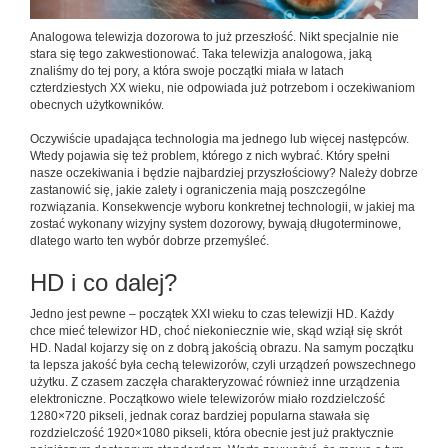
Analogowa telewizja dozorowa to już przeszłość. Nikt specjalnie nie
stara się tego zakwestionować. Taka telewizja analogowa, jaką
znaliśmy do tej pory, a która swoje początki miała w latach
czterdziestych XX wieku, nie odpowiada już potrzebom i oczekiwaniom
obecnych użytkowników.
Oczywiście upadająca technologia ma jednego lub więcej następców.
Wtedy pojawia się też problem, którego z nich wybrać. Który spełni
nasze oczekiwania i będzie najbardziej przyszłościowy? Należy dobrze
zastanowić się, jakie zalety i ograniczenia mają poszczególne
rozwiązania. Konsekwencje wyboru konkretnej technologii, w jakiej ma
zostać wykonany wizyjny system dozorowy, bywają długoterminowe,
dlatego warto ten wybór dobrze przemyśleć.
HD i co dalej?
Jedno jest pewne – początek XXI wieku to czas telewizji HD. Każdy
chce mieć telewizor HD, choć niekoniecznie wie, skąd wziął się skrót
HD. Nadal kojarzy się on z dobrą jakością obrazu. Na samym początku
ta lepsza jakość była cechą telewizorów, czyli urządzeń powszechnego
użytku. Z czasem zaczęła charakteryzować również inne urządzenia
elektroniczne. Początkowo wiele telewizorów miało rozdzielczość
1280×720 pikseli, jednak coraz bardziej popularna stawała się
rozdzielczość 1920×1080 pikseli, która obecnie jest już praktycznie