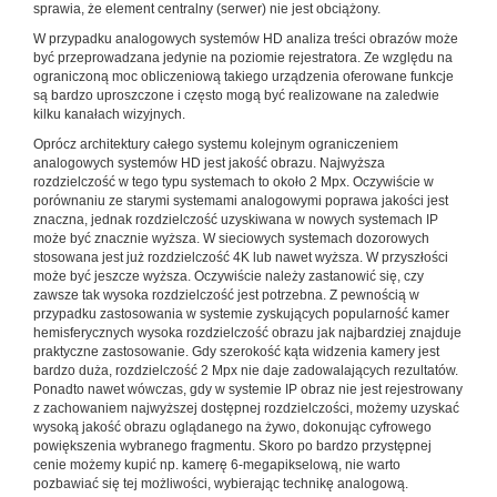
sprawia, że element centralny (serwer) nie jest obciążony.
W przypadku analogowych systemów HD analiza treści obrazów może
być przeprowadzana jedynie na poziomie rejestratora. Ze względu na
ograniczoną moc obliczeniową takiego urządzenia oferowane funkcje
są bardzo uproszczone i często mogą być realizowane na zaledwie
kilku kanałach wizyjnych.
Oprócz architektury całego systemu kolejnym ograniczeniem
analogowych systemów HD jest jakość obrazu. Najwyższa
rozdzielczość w tego typu systemach to około 2 Mpx. Oczywiście w
porównaniu ze starymi systemami analogowymi poprawa jakości jest
znaczna, jednak rozdzielczość uzyskiwana w nowych systemach IP
może być znacznie wyższa. W sieciowych systemach dozorowych
stosowana jest już rozdzielczość 4K lub nawet wyższa. W przyszłości
może być jeszcze wyższa. Oczywiście należy zastanowić się, czy
zawsze tak wysoka rozdzielczość jest potrzebna. Z pewnością w
przypadku zastosowania w systemie zyskujących popularność kamer
hemisferycznych wysoka rozdzielczość obrazu jak najbardziej znajduje
praktyczne zastosowanie. Gdy szerokość kąta widzenia kamery jest
bardzo duża, rozdzielczość 2 Mpx nie daje zadowalających rezultatów.
Ponadto nawet wówczas, gdy w systemie IP obraz nie jest rejestrowany
z zachowaniem najwyższej dostępnej rozdzielczości, możemy uzyskać
wysoką jakość obrazu oglądanego na żywo, dokonując cyfrowego
powiększenia wybranego fragmentu. Skoro po bardzo przystępnej
cenie możemy kupić np. kamerę 6-megapikselową, nie warto
pozbawiać się tej możliwości, wybierając technikę analogową.