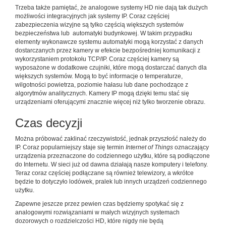
Trzeba także pamiętać, że analogowe systemy HD nie dają tak dużych
możliwości integracyjnych jak systemy IP. Coraz częściej
zabezpieczenia wizyjne są tylko częścią większych systemów
bezpieczeństwa lub automatyki budynkowej. W takim przypadku
elementy wykonawcze systemu automatyki mogą korzystać z danych
dostarczanych przez kamery w efekcie bezpośredniej komunikacji z
wykorzystaniem protokołu TCP/IP. Coraz częściej kamery są
wyposażone w dodatkowe czujniki, które mogą dostarczać danych dla
większych systemów. Mogą to być informacje o temperaturze,
wilgotności powietrza, poziomie hałasu lub dane pochodzące z
algorytmów analitycznych. Kamery IP mogą dzięki temu stać się
urządzeniami oferującymi znacznie więcej niż tylko tworzenie obrazu.
Czas decyzji
Można próbować zaklinać rzeczywistość, jednak przyszłość należy do
IP. Coraz popularniejszy staje się termin
Internet of Things
oznaczający
urządzenia przeznaczone do codziennego użytku, które są podłączone
do Internetu. W sieci już od dawna działają nasze komputery i telefony.
Teraz coraz częściej podłączane są również telewizory, a wkrótce
będzie to dotyczyło lodówek, pralek lub innych urządzeń codziennego
użytku.
Zapewne jeszcze przez pewien czas będziemy spotykać się z
analogowymi rozwiązaniami w małych wizyjnych systemach
dozorowych o rozdzielczości HD, które nigdy nie będą