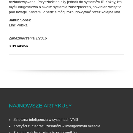
rozbudowywane. Przyszłość należy jednak do systemów IP. Każdy, kto
myśli długofalowo o swoim systemie zabezpieczeń, powinien wziąć to
pod uwagę. System IP będzie mógł rozbudowywać przez kolejne lata.
Jakub Sobek
Linc Polska
Zabezpieczenia 1/2016
3019 odsłon
NAJNOWSZE ARTYKUŁY
Sztuczna inteligencja w systemach VMS
Korzyści z integracji zasobów w inteligentnym mieście
Bezpieczeństwo i zdrowie pracowników