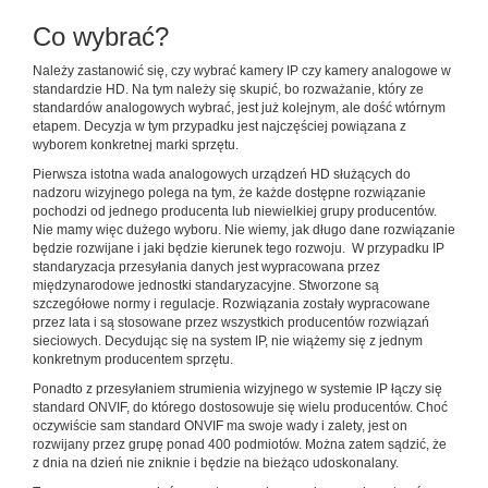
Co wybrać?
Należy zastanowić się, czy wybrać kamery IP czy kamery analogowe w
standardzie HD. Na tym należy się skupić, bo rozważanie, który ze
standardów analogowych wybrać, jest już kolejnym, ale dość wtórnym
etapem. Decyzja w tym przypadku jest najczęściej powiązana z
wyborem konkretnej marki sprzętu.
Pierwsza istotna wada analogowych urządzeń HD służących do
nadzoru wizyjnego polega na tym, że każde dostępne rozwiązanie
pochodzi od jednego producenta lub niewielkiej grupy producentów.
Nie mamy więc dużego wyboru. Nie wiemy, jak długo dane rozwiązanie
będzie rozwijane i jaki będzie kierunek tego rozwoju. W przypadku IP
standaryzacja przesyłania danych jest wypracowana przez
międzynarodowe jednostki standaryzacyjne. Stworzone są
szczegółowe normy i regulacje. Rozwiązania zostały wypracowane
przez lata i są stosowane przez wszystkich producentów rozwiązań
sieciowych. Decydując się na system IP, nie wiążemy się z jednym
konkretnym producentem sprzętu.
Ponadto z przesyłaniem strumienia wizyjnego w systemie IP łączy się
standard ONVIF, do którego dostosowuje się wielu producentów. Choć
oczywiście sam standard ONVIF ma swoje wady i zalety, jest on
rozwijany przez grupę ponad 400 podmiotów. Można zatem sądzić, że
z dnia na dzień nie zniknie i będzie na bieżąco udoskonalany.