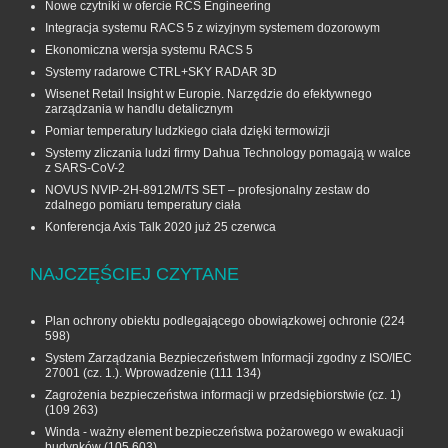
Nowe czytniki w ofercie RCS Engineering
Integracja systemu RACS 5 z wizyjnym systemem dozorowym
Ekonomiczna wersja systemu RACS 5
Systemy radarowe CTRL+SKY RADAR 3D
Wisenet Retail Insight w Europie. Narzędzie do efektywnego
zarządzania w handlu detalicznym
Pomiar temperatury ludzkiego ciała dzięki termowizji
Systemy zliczania ludzi firmy Dahua Technology pomagają w walce
z SARS-CoV-2
NOVUS NVIP-2H-8912M/TS SET – profesjonalny zestaw do
zdalnego pomiaru temperatury ciała
Konferencja Axis Talk 2020 już 25 czerwca
NAJCZĘŚCIEJ CZYTANE
Plan ochrony obiektu podlegającego obowiązkowej ochronie
(224
598)
System Zarządzania Bezpieczeństwem Informacji zgodny z ISO/IEC
27001 (cz. 1.). Wprowadzenie
(111 134)
Zagrożenia bezpieczeństwa informacji w przedsiębiorstwie (cz. 1)
(109 263)
Winda - ważny element bezpieczeństwa pożarowego w ewakuacji
budynków
(105 603)