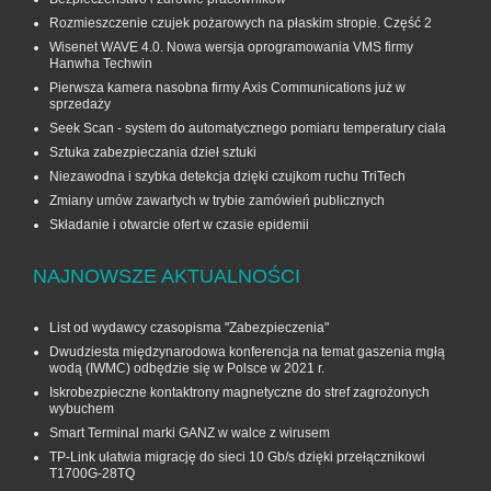
Rozmieszczenie czujek pożarowych na płaskim stropie. Część 2
Wisenet WAVE 4.0. Nowa wersja oprogramowania VMS firmy
Hanwha Techwin
Pierwsza kamera nasobna firmy Axis Communications już w
sprzedaży
Seek Scan - system do automatycznego pomiaru temperatury ciała
Sztuka zabezpieczania dzieł sztuki
Niezawodna i szybka detekcja dzięki czujkom ruchu TriTech
Zmiany umów zawartych w trybie zamówień publicznych
Składanie i otwarcie ofert w czasie epidemii
NAJNOWSZE AKTUALNOŚCI
List od wydawcy czasopisma "Zabezpieczenia"
Dwudziesta międzynarodowa konferencja na temat gaszenia mgłą
wodą (IWMC) odbędzie się w Polsce w 2021 r.
Iskrobezpieczne kontaktrony magnetyczne do stref zagrożonych
wybuchem
Smart Terminal marki GANZ w walce z wirusem
TP-Link ułatwia migrację do sieci 10 Gb/s dzięki przełącznikowi
T1700G‑28TQ