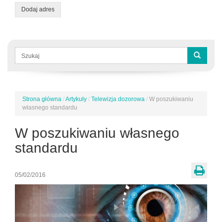
Dodaj adres
Formularz
wyszukiwania
Szukaj
Strona główna
/
Artykuły
/
Telewizja dozorowa
/
W poszukiwaniu
Jesteś
własnego standardu
tutaj
W poszukiwaniu własnego
standardu
05/02/2016