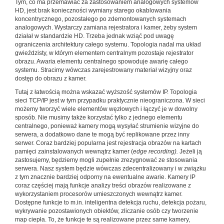
Tym, co ma przemawiać za zastosowaniem analogowych systemów
HD, jest brak konieczności wymiany starego okablowania
koncentrycznego, pozostałego po zdemontowanych systemach
analogowych. Wystarczy zamiana rejestratora i kamer, żeby system
działał w standardzie HD. Trzeba jednak wziąć pod uwagę
ograniczenia architektury całego systemu. Topologia nadal ma układ
gwieździsty, w którym elementem centralnym pozostaje rejestrator
obrazu. Awaria elementu centralnego spowoduje awarię całego
systemu. Stracimy wówczas zarejestrowany materiał wizyjny oraz
dostęp do obrazu z kamer.
Tutaj z łatwością można wskazać wyższość systemów IP. Topologia
sieci TCP/IP jest w tym przypadku praktycznie nieograniczona. W sieci
możemy tworzyć wiele elementów węzłowych i łączyć je w dowolny
sposób. Nie musimy także korzystać tylko z jednego elementu
centralnego, ponieważ kamery mogą wysyłać strumienie wizyjne do
serwera, a dodatkowo dane te mogą być replikowane przez inny
serwer. Coraz bardziej popularna jest rejestracja obrazów na kartach
pamięci zainstalowanych wewnątrz kamer (
edge recording).
Jeżeli ją
zastosujemy, będziemy mogli zupełnie zrezygnować ze stosowania
serwera. Nasz system będzie wówczas zdecentralizowany i w związku
z tym znacznie bardziej odporny na ewentualne awarie. Kamery IP
coraz częściej mają funkcje analizy treści obrazów realizowane z
wykorzystaniem procesorów umieszczonych wewnątrz kamer.
Dostępne funkcje to m.in. inteligentna detekcja ruchu, detekcja pożaru,
wykrywanie pozostawionych obiektów, zliczanie osób czy tworzenie
map ciepła. To, że funkcje te są realizowane przez same kamery,