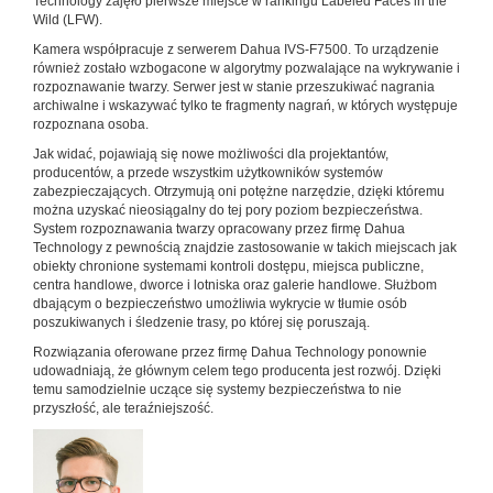
Technology zajęło pierwsze miejsce w rankingu Labeled Faces in the
Wild (LFW).
Kamera współpracuje z serwerem Dahua IVS-F7500. To urządzenie
również zostało wzbogacone w algorytmy pozwalające na wykrywanie i
rozpoznawanie twarzy. Serwer jest w stanie przeszukiwać nagrania
archiwalne i wskazywać tylko te fragmenty nagrań, w których występuje
rozpoznana osoba.
Jak widać, pojawiają się nowe możliwości dla projektantów,
producentów, a przede wszystkim użytkowników systemów
zabezpieczających. Otrzymują oni potężne narzędzie, dzięki któremu
można uzyskać nieosiągalny do tej pory poziom bezpieczeństwa.
System rozpoznawania twarzy opracowany przez firmę Dahua
Technology z pewnością znajdzie zastosowanie w takich miejscach jak
obiekty chronione systemami kontroli dostępu, miejsca publiczne,
centra handlowe, dworce i lotniska oraz galerie handlowe. Służbom
dbającym o bezpieczeństwo umożliwia wykrycie w tłumie osób
poszukiwanych i śledzenie trasy, po której się poruszają.
Rozwiązania oferowane przez firmę Dahua Technology ponownie
udowadniają, że głównym celem tego producenta jest rozwój. Dzięki
temu samodzielnie uczące się systemy bezpieczeństwa to nie
przyszłość, ale teraźniejszość.