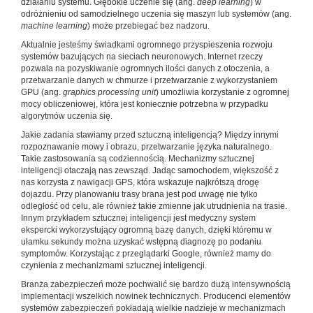
działaniu systemu. Głębokie uczenie się (ang.
deep learning
) w
odróżnieniu od samodzielnego uczenia się maszyn lub systemów (ang.
machine learning
) może przebiegać bez nadzoru.
Aktualnie jesteśmy świadkami ogromnego przyspieszenia rozwoju
systemów bazujących na sieciach neuronowych. Internet rzeczy
pozwala na pozyskiwanie ogromnych ilości danych z otoczenia, a
przetwarzanie danych w chmurze i przetwarzanie z wykorzystaniem
GPU (ang.
graphics processing unit
) umożliwia korzystanie z ogromnej
mocy obliczeniowej, która jest koniecznie potrzebna w przypadku
algorytmów uczenia się.
Jakie zadania stawiamy przed sztuczną inteligencją? Między innymi
rozpoznawanie mowy i obrazu, przetwarzanie języka naturalnego.
Takie zastosowania są codziennością. Mechanizmy sztucznej
inteligencji otaczają nas zewsząd. Jadąc samochodem, większość z
nas korzysta z nawigacji GPS, która wskazuje najkrótszą drogę
dojazdu. Przy planowaniu trasy brana jest pod uwagę nie tylko
odległość od celu, ale również takie zmienne jak utrudnienia na trasie.
Innym przykładem sztucznej inteligencji jest medyczny system
ekspercki wykorzystujący ogromną bazę danych, dzięki któremu w
ułamku sekundy można uzyskać wstępną diagnozę po podaniu
symptomów. Korzystając z przeglądarki Google, również mamy do
czynienia z mechanizmami sztucznej inteligencji.
Branża zabezpieczeń może pochwalić się bardzo dużą intensywnością
implementacji wszelkich nowinek technicznych. Producenci elementów
systemów zabezpieczeń pokładają wielkie nadzieje w mechanizmach