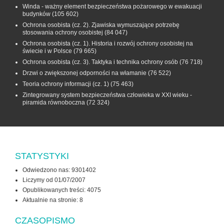
Winda - ważny element bezpieczeństwa pożarowego w ewakuacji
budynków
(105 602)
Ochrona osobista (cz. 2). Zjawiska wymuszające potrzebę
stosowania ochrony osobistej
(84 047)
Ochrona osobista (cz. 1). Historia i rozwój ochrony osobistej na
świecie i w Polsce
(79 665)
Ochrona osobista (cz. 3). Taktyka i technika ochrony osób
(76 718)
Drzwi o zwiększonej odporności na włamanie
(76 522)
Teoria ochrony informacji (cz. 1)
(75 463)
Zintegrowany system bezpieczeństwa człowieka w XXI wieku -
piramida równoboczna
(72 324)
STATYSTYKI
Odwiedzono nas: 9301402
Liczymy od 01/07/2007
Opublikowanych treści: 4075
Aktualnie na stronie:
8
CZASOPISMO