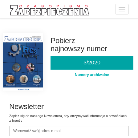
Toggle
navigatio
Przejdź
do
treści
Pobierz
najnowszy numer
3/2020
Numery archiwalne
Newsletter
Zapisz się do naszego Newslettera, aby otrzymywać informacje o nowościach
z branży!