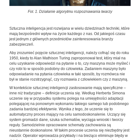
Fot. 1. Działanie algorytmu rozpoznawania twarzy
Sztuczna inteligencja jest rozwijana w wielu dziedzinach techniki, które
mają bezpośredni wpływ na życie każdego z nas. Od jakiegoś czasu
jest jednym z głównych przedmiotów zainteresowania branży
zabezpieczeń.
Aby zrozumieć pojęcie sztucznej inteligencji, należy cofnąć się do roku
1950, kiedy to Alan Mathison Turing zaproponował test, który miał na
celu uzyskanie odpowiedzi na pytanie o to, czy maszyna może myśleć i
czy robi to w sposób podobny do człowieka. Zadaniem maszyny było
odpowiadanie na pytania człowieka w taki sposób, by rozmówca nie
był w stanie rozstrzygnąć, czy rozmawia z człowiekiem czy z maszyną.
W kontekście sztucznej inteligencji zastosowanie mają specyficzne –
inne niż tradycyjne – definicje uczenia się. Według Herberta Simona
uczenie się w przypadku systemu polega na umiejętności adaptacji
polegającej na ponownym wykonaniu takiego samego lub podobnego
zadania bardziej efektywnie. Wynika z tego, że uczenie się to
automatyczny proces mający na celu samodoskonalenie. Uczący się
system gromadzi dane, szuka schematów, wyciąga wnioski i tworzy
reguły. Samodzielnie opracowane schematy zachowania są
nieustannie doskonalone. W takim procesie uczenia się niezbędny jest
nadzór. Operator wprowadza przykłady i na bieżąco eliminuje błędy w