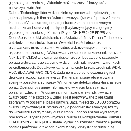
głębokiego uczenia się. Aktualnie możemy zacząć korzystać z
pierwszych wdrożeń.
Dahua Technology, lider w dziedzinie systemów zabezpieczeń, jako
jedna z pierwszych firm na świecie stworzyła (we współpracy z firmami
Intel oraz nVidia) kamerę oraz rejestrator z zaimplementowanymi
mechanizmami sztucznej inteligencji wykorzystującymi algorytmy
głębokiego uczenia się. Kamera IP typu DH-HF8242F-FD/FR z serii
Deep Sense to efekt wieloletnich doświadczeń firmy Dahua Technology
w dziedzinie konstrukcji kamer. Wysokiej jakości obraz jest
przetwarzany przez procesor Movidius wykorzystujący algorytmy
głębokiego uczenia się. Wykorzystany w kamerze przetwornik obrazu 2
Mpx 1/1.9" CMOS to gwarancja doskonałego i bogatego w szczegóły
obrazu wytwarzanego zarówno w dziennych, jak i nocnych warunkach
oświetleniowych. Dodatkowo kamera ma wiele funkcji, takich jak WDR,
HLC, BLC, AWB, AGC, 3DNR. Zadaniem algorytmu uczenia się jest
detekcja i rozpoznawanie twarzy. Kamera analizuje obserwowaną
scenę w poszukiwaniu twarzy. W momencie detekcji algorytm analizuje
obraz. Operator otrzymuje informację o wykryciu twarzy wraz z
opisanym zdjęciem. W opisie są informacje o wieku, płci, wyrazie
twarzy oraz inne szczegóły. Zdjęcie jest porównywane z obrazami
zebranymi w obszernej bazie danych. Baza mieści do 10 000 obrazów
twarzy. Użytkownik jest informowany o podobieństwie wykrytej twarzy
do wizerunku twarzy z bazy oraz o stopniu podobieństwa wyrażonym
procentowo. Kryteria porównywania twarzy są konfigurowalne. Kamera
DH-HF8242F-FD/FR jest w stanie wykryć do szesnastu twarzy w jednej
scenie i porównać je z wizerunkami z bazy. Wszystkie te funkcje są