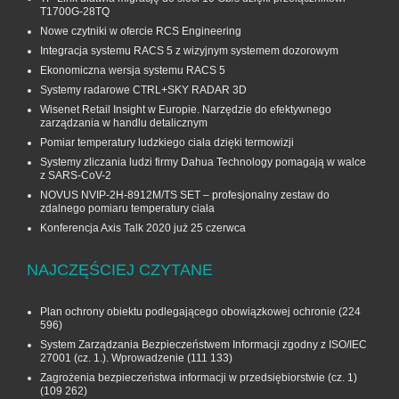
T1700G‑28TQ
Nowe czytniki w ofercie RCS Engineering
Integracja systemu RACS 5 z wizyjnym systemem dozorowym
Ekonomiczna wersja systemu RACS 5
Systemy radarowe CTRL+SKY RADAR 3D
Wisenet Retail Insight w Europie. Narzędzie do efektywnego
zarządzania w handlu detalicznym
Pomiar temperatury ludzkiego ciała dzięki termowizji
Systemy zliczania ludzi firmy Dahua Technology pomagają w walce
z SARS-CoV-2
NOVUS NVIP-2H-8912M/TS SET – profesjonalny zestaw do
zdalnego pomiaru temperatury ciała
Konferencja Axis Talk 2020 już 25 czerwca
NAJCZĘŚCIEJ CZYTANE
Plan ochrony obiektu podlegającego obowiązkowej ochronie
(224
596)
System Zarządzania Bezpieczeństwem Informacji zgodny z ISO/IEC
27001 (cz. 1.). Wprowadzenie
(111 133)
Zagrożenia bezpieczeństwa informacji w przedsiębiorstwie (cz. 1)
(109 262)