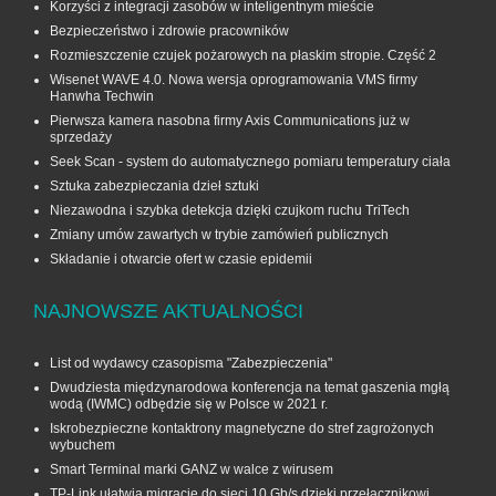
Korzyści z integracji zasobów w inteligentnym mieście
Bezpieczeństwo i zdrowie pracowników
Rozmieszczenie czujek pożarowych na płaskim stropie. Część 2
Wisenet WAVE 4.0. Nowa wersja oprogramowania VMS firmy
Hanwha Techwin
Pierwsza kamera nasobna firmy Axis Communications już w
sprzedaży
Seek Scan - system do automatycznego pomiaru temperatury ciała
Sztuka zabezpieczania dzieł sztuki
Niezawodna i szybka detekcja dzięki czujkom ruchu TriTech
Zmiany umów zawartych w trybie zamówień publicznych
Składanie i otwarcie ofert w czasie epidemii
NAJNOWSZE AKTUALNOŚCI
List od wydawcy czasopisma "Zabezpieczenia"
Dwudziesta międzynarodowa konferencja na temat gaszenia mgłą
wodą (IWMC) odbędzie się w Polsce w 2021 r.
Iskrobezpieczne kontaktrony magnetyczne do stref zagrożonych
wybuchem
Smart Terminal marki GANZ w walce z wirusem
TP-Link ułatwia migrację do sieci 10 Gb/s dzięki przełącznikowi