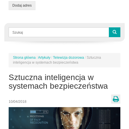
Dodaj adres
Formularz
wyszukiwania
Szukaj
Strona główna
/
Artykuły
/
Telewizja dozorowa
/
Sztuczna
Jesteś
inteligencja w systemach bezpieczeństwa
tutaj
Sztuczna inteligencja w
systemach bezpieczeństwa
10/04/2018