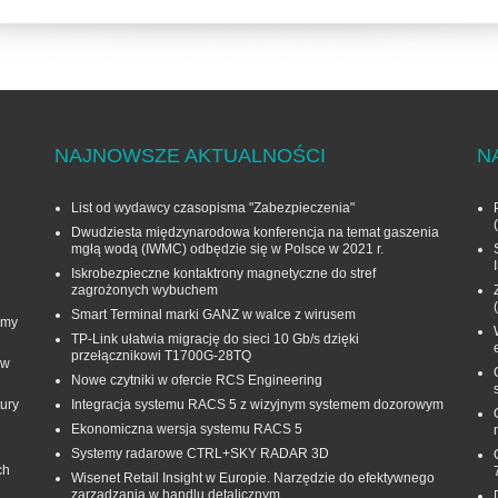
NAJNOWSZE AKTUALNOŚCI
N
List od wydawcy czasopisma "Zabezpieczenia"
Dwudziesta międzynarodowa konferencja na temat gaszenia
mgłą wodą (IWMC) odbędzie się w Polsce w 2021 r.
Iskrobezpieczne kontaktrony magnetyczne do stref
zagrożonych wybuchem
Smart Terminal marki GANZ w walce z wirusem
rmy
TP-Link ułatwia migrację do sieci 10 Gb/s dzięki
przełącznikowi T1700G‑28TQ
 w
Nowe czytniki w ofercie RCS Engineering
ury
Integracja systemu RACS 5 z wizyjnym systemem dozorowym
Ekonomiczna wersja systemu RACS 5
Systemy radarowe CTRL+SKY RADAR 3D
ch
Wisenet Retail Insight w Europie. Narzędzie do efektywnego
zarządzania w handlu detalicznym