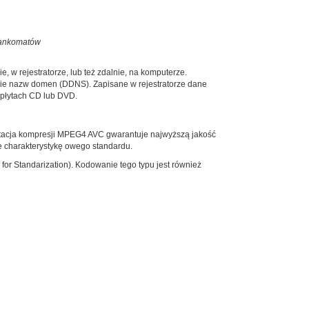
 bankomatów
w rejestratorze, lub też zdalnie, na komputerze.
e nazw domen (DDNS). Zapisane w rejestratorze dane
 płytach CD lub DVD.
ntacja kompresji MPEG4 AVC gwarantuje najwyższą jakość
e charakterystykę owego standardu.
for Standarization). Kodowanie tego typu jest również