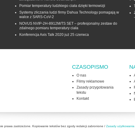
Pomiar temperatury ludzkiego ciała dzięki termowizji
Systemy zliczania ludzi firmy Dahua Technology pomagają w
walce z SARS-CoV-2
NOVUS NVIP-2H-8912M/TS SET – profesjonalny zestaw do
zdalnego pomiaru temperatury ciała
Konferencja Axis Talk 2020 już 25 czerwca
CZASOPISMO
N
O nas
Filmy reklamowe
Zasady przygotowania
tekstu
Kontakt
kie prawa zastrzeżone. Kopiowanie tekstów bez zgody redakcji zabronione /
Zasady użytkowania 