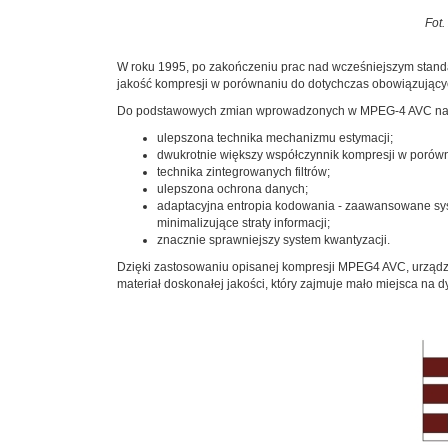
Fot.
W roku 1995, po zakończeniu prac nad wcześniejszym stand
jakość kompresji w porównaniu do dotychczas obowiązujący
Do podstawowych zmian wprowadzonych w MPEG-4 AVC na
ulepszona technika mechanizmu estymacji;
dwukrotnie większy współczynnik kompresji w porówn
technika zintegrowanych filtrów;
ulepszona ochrona danych;
adaptacyjna entropia kodowania - zaawansowane sys
minimalizujące straty informacji;
znacznie sprawniejszy system kwantyzacji.
Dzięki zastosowaniu opisanej kompresji MPEG4 AVC, urządze
materiał doskonałej jakości, który zajmuje mało miejsca na d