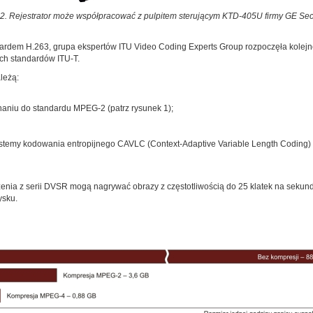
 2. Rejestrator może współpracować z pulpitem sterującym KTD-405U firmy GE Sec
ardem H.263, grupa ekspertów ITU Video Coding Experts Group rozpoczęła kolejn
ch standardów ITU-T.
leżą:
aniu do standardu MPEG-2 (patrz rysunek 1);
temy kodowania entropijnego CAVLC (Context-Adaptive Variable Length Coding) i
nia z serii DVSR mogą nagrywać obrazy z częstotliwością do 25 klatek na sekundę
ysku.