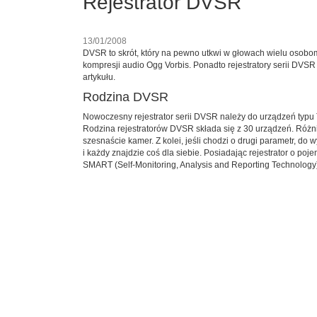
Rejestrator DVSR
13/01/2008
DVSR to skrót, który na pewno utkwi w głowach wielu osobo
kompresji audio Ogg Vorbis. Ponadto rejestratory serii DVS
artykułu.
Rodzina DVSR
Nowoczesny rejestrator serii DVSR należy do urządzeń typu Tr
Rodzina rejestratorów DVSR składa się z 30 urządzeń. Różn
szesnaście kamer. Z kolei, jeśli chodzi o drugi parametr, d
i każdy znajdzie coś dla siebie. Posiadając rejestrator o p
SMART (Self-Monitoring, Analysis and Reporting Technology)