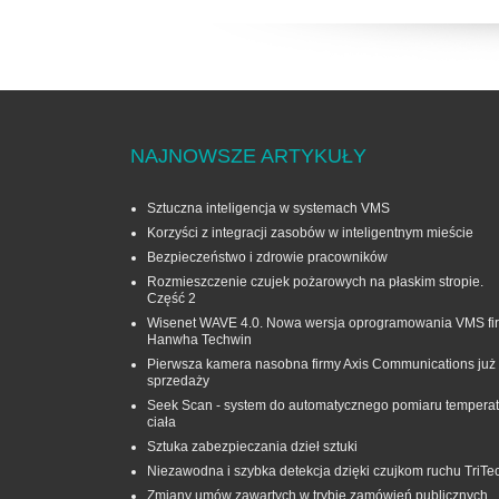
NAJNOWSZE ARTYKUŁY
Sztuczna inteligencja w systemach VMS
Korzyści z integracji zasobów w inteligentnym mieście
Bezpieczeństwo i zdrowie pracowników
Rozmieszczenie czujek pożarowych na płaskim stropie.
Część 2
Wisenet WAVE 4.0. Nowa wersja oprogramowania VMS fi
Hanwha Techwin
Pierwsza kamera nasobna firmy Axis Communications już
sprzedaży
Seek Scan - system do automatycznego pomiaru temperat
ciała
Sztuka zabezpieczania dzieł sztuki
Niezawodna i szybka detekcja dzięki czujkom ruchu TriTe
Zmiany umów zawartych w trybie zamówień publicznych