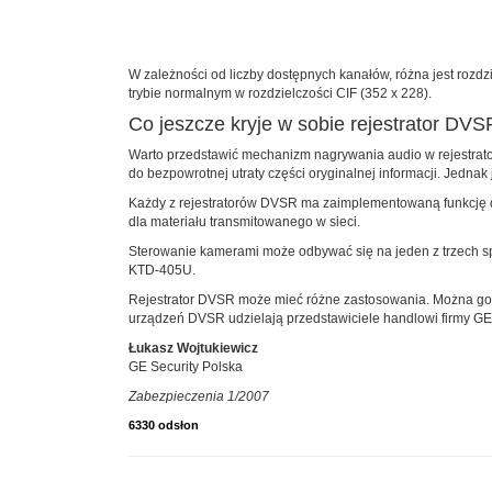
W zależności od liczby dostępnych kanałów, różna jest rozdzi
trybie normalnym w rozdzielczości CIF (352 x 228).
Co jeszcze kryje w sobie rejestrator DV
Warto przedstawić mechanizm nagrywania audio w rejestrator
do bezpowrotnej utraty części oryginalnej informacji. Jedna
Każdy z rejestratorów DVSR ma zaimplementowaną funkcję du
dla materiału transmitowanego w sieci.
Sterowanie kamerami może odbywać się na jeden z trzech sp
KTD-405U.
Rejestrator DVSR może mieć różne zastosowania. Można go w
urządzeń DVSR udzielają przedstawiciele handlowi firmy GE 
Łukasz Wojtukiewicz
GE Security Polska
Zabezpieczenia 1/2007
6330 odsłon