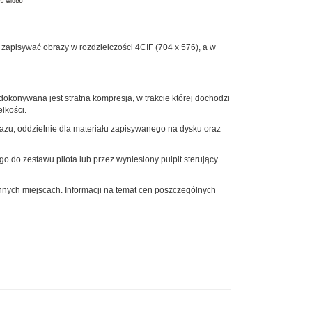
e zapisywać obrazy w rozdzielczości 4CIF (704 x 576), a w
okonywana jest stratna kompresja, w trakcie której dochodzi
lkości.
zu, oddzielnie dla materiału zapisywanego na dysku oraz
do zestawu pilota lub przez wyniesiony pulpit sterujący
nych miejscach. Informacji na temat cen poszczególnych