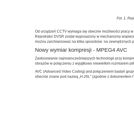
Fot. 1. Re
Od urządzeń CCTV wymaga się obecnie możliwości pracy w sie
Rejestrator DVSR został wyposażony w mechanizmy wspier
można zarchiwizować na klika sposobów: na zewnętrznych pa
Nowy wymiar kompresji - MPEG4 AVC
Zastosowanie najnowocześniejszych technologii przy kompr
obrazów w połączeniu z wyjątkowo niewielkim rozmiarem plik
AVC (Advanced Video Coding) jest połączeniem badań grupy IT
obecnie znane pod nazwą „H.26L" (zgodnie z dokumentem IT