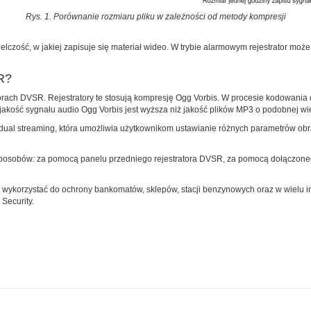
Rys. 1. Porównanie rozmiaru pliku w zależności od metody kompresji
elczość, w jakiej zapisuje się materiał wideo. W trybie alarmowym rejestrator moż
SR?
ach DVSR. Rejestratory te stosują kompresję Ogg Vorbis. W procesie kodowania d
k jakość sygnału audio Ogg Vorbis jest wyższa niż jakość plików MP3 o podobnej wie
al streaming, która umożliwia użytkownikom ustawianie różnych parametrów obra
osobów: za pomocą panelu przedniego rejestratora DVSR, za pomocą dołączonego 
ykorzystać do ochrony bankomatów, sklepów, stacji benzynowych oraz w wielu in
Security.