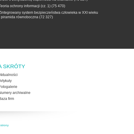
Teoria ochrony informacji (cz. 1)
(75 470)
Zintegrowany system bezpieczeństwa człowieka w XXI wieku
- piramida równoboczna
(72 327)
A SKRÓTY
Aktualności
Artykuły
Fotogalerie
Numery archiwalne
Baza firm
strony