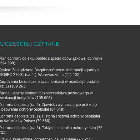
AJCZĘŚCIEJ CZYTANE
Plan ochrony obiektu podlegającego obowiązkowej ochronie
(224 599)
System Zarządzania Bezpieczeństwem Informacji zgodny z
ISO/IEC 27001 (cz. 1.). Wprowadzenie
(111 135)
Zagrożenia bezpieczeństwa informacji w przedsiębiorstwie
(cz. 1)
(109 263)
Winda - ważny element bezpieczeństwa pożarowego w
ewakuacji budynków
(105 605)
Ochrona osobista (cz. 2). Zjawiska wymuszające potrzebę
stosowania ochrony osobistej
(84 049)
Ochrona osobista (cz. 1). Historia i rozwój ochrony osobistej
na świecie i w Polsce
(79 668)
Ochrona osobista (cz. 3). Taktyka i technika ochrony osób
(76
721)
Drzwi o zwiększonej odporności na włamanie
(76 527)