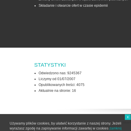
Składanie i otwarcie ofert w czasie epidemii
STATYSTYKI
Odwiedzono nas: 9245367
Liczymy od 01/07/2007
Opublikowanych treści: 4075
Aktualnie na stronie:
16
x
Wszel
Używamy plików cookies, by ułatwić korzystanie z naszej strony. Jeżeli
wyrażasz zgodę na zapisywanie informacji zawartej w cookies
zamknij