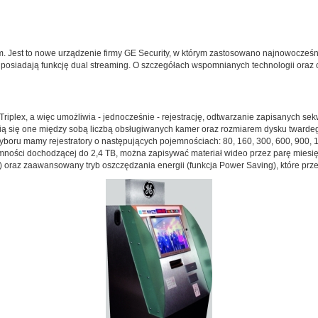
m. Jest to nowe urządzenie firmy GE Security, w którym zastosowano najnowocze
R posiadają funkcję dual streaming. O szczegółach wspomnianych technologii oraz 
iplex, a więc umożliwia - jednocześnie - rejestrację, odtwarzanie zapisanych sekwe
ią się one między sobą liczbą obsługiwanych kamer oraz rozmiarem dysku twardeg
o wyboru mamy rejestratory o następujących pojemnościach: 80, 160, 300, 600, 900,
ojemności dochodzącej do 2,4 TB, można zapisywać materiał wideo przez parę miesi
 oraz zaawansowany tryb oszczędzania energii (funkcja Power Saving), które prze