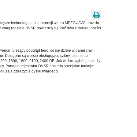
śniejsze technologie do kompresji wideo MPEG4 AVC oraz do
o całej rodzinie DVSR dowiedzą się Państwo z dalszej części
ncji i bieżący podgląd tego, co się dzieje w danej chwili.
o. Dostępne są wersje obsługujące cztery, osiem lub
 1200, 1500, 1800, 2100, 2400 GB. Jak widać, wybór jest duży
ęcy. Ponadto rejestrator DVSR posiada specjalne funkcje:
dłużają czas życia dysku twardego.