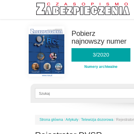
Przejdź
do
Pobierz
treści
najnowszy numer
3/2020
Numery archiwalne
Formularz
wyszukiwania
Szukaj
Strona główna
/
Artykuły
/
Telewizja dozorowa
/
Rejestrat
Jesteś
tutaj