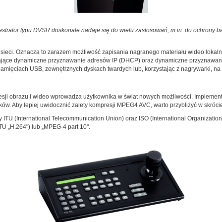
jestrator typu DVSR doskonale nadaje się do wielu zastosowań, m.in. do ochrony
ci. Oznacza to zarazem możliwość zapisania nagranego materiału wideo lokalnie, 
ające dynamiczne przyznawanie adresów IP (DHCP) oraz dynamiczne przyznawani
mięciach USB, zewnętrznych dyskach twardych lub, korzystając z nagrywarki, na
esji obrazu i wideo wprowadza użytkownika w świat nowych możliwości. Impleme
ów. Aby lepiej uwidocznić zalety kompresji MPEG4 AVC, warto przybliżyć w skróci
U (International Telecommunication Union) oraz ISO (International Organization 
U „H.264") lub „MPEG-4 part 10".