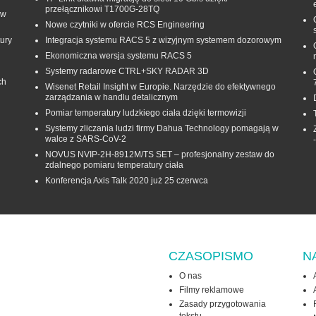
przełącznikowi T1700G‑28TQ
 w
Nowe czytniki w ofercie RCS Engineering
ury
Integracja systemu RACS 5 z wizyjnym systemem dozorowym
Ekonomiczna wersja systemu RACS 5
Systemy radarowe CTRL+SKY RADAR 3D
ch
Wisenet Retail Insight w Europie. Narzędzie do efektywnego
zarządzania w handlu detalicznym
Pomiar temperatury ludzkiego ciała dzięki termowizji
Systemy zliczania ludzi firmy Dahua Technology pomagają w
walce z SARS-CoV-2
NOVUS NVIP-2H-8912M/TS SET – profesjonalny zestaw do
zdalnego pomiaru temperatury ciała
Konferencja Axis Talk 2020 już 25 czerwca
CZASOPISMO
N
O nas
Filmy reklamowe
Zasady przygotowania
tekstu