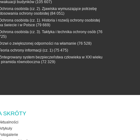
ewakuacji budynków
(105 607)
Ochrona osobista (cz. 2). Zjawiska wymuszające potrzebę
stosowania ochrony osobistej
(84 051)
Ochrona osobista (cz. 1). Historia i rozwój ochrony osobistej
na świecie i w Polsce
(79 669)
Ochrona osobista (cz. 3). Taktyka i technika ochrony osób
(76
725)
Drzwi o zwiększonej odporności na włamanie
(76 528)
Teoria ochrony informacji (cz. 1)
(75 475)
Zintegrowany system bezpieczeństwa człowieka w XXI wieku
- piramida równoboczna
(72 329)
A SKRÓTY
Aktualności
Artykuły
Fotogalerie