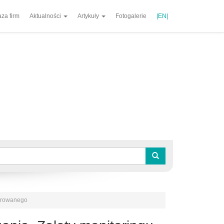
za firm
Aktualności
Artykuły
Fotogalerie
|EN|
egrowanego