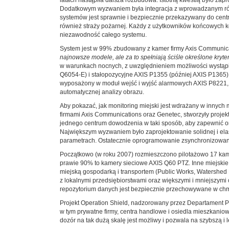
Dodatkowym wyzwaniem była integracja z wprowadzanym rów
systemów jest sprawnie i bezpiecznie przekazywany do centr
również straży pożarnej. Każdy z użytkowników końcowych kor
niezawodność całego systemu.
System jest w 99% zbudowany z kamer firmy Axis Communicat
najnowsze modele, ale za to spełniają ściśle określone kryte
w warunkach nocnych, z uwzględnieniem możliwości wystąp
Q6054-E) i stałopozycyjne AXIS P1355 (później AXIS P1365
wyposażony w moduł wejść i wyjść alarmowych AXIS P8221, k
automatycznej analizy obrazu.
Aby pokazać, jak monitoring miejski jest wdrażany w innych
firmami Axis Communications oraz Genetec, stworzyły projek
jednego centrum dowodzenia w taki sposób, aby zapewnić org
Największym wyzwaniem było zaprojektowanie solidnej i elas
parametrach. Ostatecznie oprogramowanie zsynchronizowano
Początkowo (w roku 2007) rozmieszczono pilotażowo 17 kame
prawie 90% to kamery sieciowe AXIS Q60 PTZ. Inne miejskie o
miejską gospodarką i transportem (Public Works, Watershed
z lokalnymi przedsiębiorstwami oraz większymi i mniejszymi
repozytorium danych jest bezpiecznie przechowywane w chmu
Projekt Operation Shield, nadzorowany przez Departament Pol
w tym prywatne firmy, centra handlowe i osiedla mieszkaniow
dozór na tak dużą skalę jest możliwy i pozwala na szybszą 