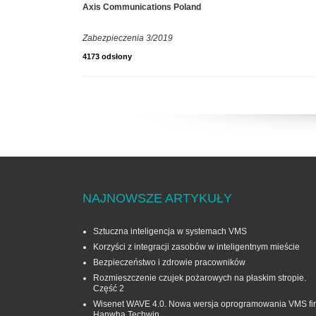
Axis Communications Poland
Zabezpieczenia 3/2019
4173 odsłony
NAJNOWSZE ARTYKUŁY
Sztuczna inteligencja w systemach VMS
Korzyści z integracji zasobów w inteligentnym mieście
Bezpieczeństwo i zdrowie pracowników
Rozmieszczenie czujek pożarowych na płaskim stropie.
Część 2
Wisenet WAVE 4.0. Nowa wersja oprogramowania VMS fi
Hanwha Techwin