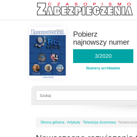
Przejdź
do
Pobierz
treści
najnowszy numer
3/2020
Numery archiwalne
Formularz
wyszukiwania
Szukaj
Strona główna
/
Artykuły
/
Telewizja dozorowa
/
Nowoczesne
Jesteś
tutaj