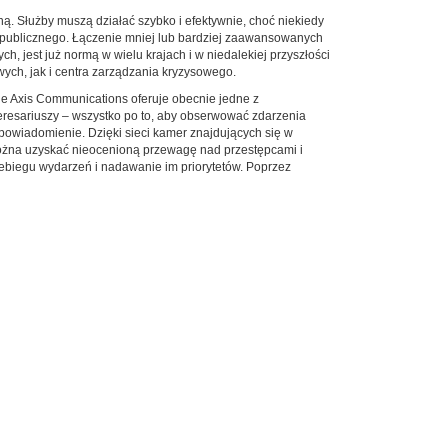
ną. Służby muszą działać szybko i efektywnie, choć niekiedy
 publicznego. Łączenie mniej lub bardziej zaawansowanych
 jest już normą w wielu krajach i w niedalekiej przyszłości
owych, jak i centra zarządzania kryzysowego.
e Axis Communications oferuje obecnie jedne z
teresariuszy – wszystko po to, aby obserwować zdarzenia
 powiadomienie. Dzięki sieci kamer znajdujących się w
można uzyskać nieocenioną przewagę nad przestępcami i
zebiegu wydarzeń i nadawanie im priorytetów. Poprzez