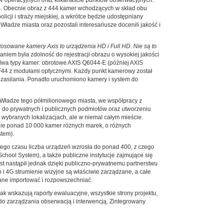
. Obecnie obraz z 444 kamer wchodzących w skład obu
cji i straży miejskiej, a wkrótce będzie udostępniany
ładze miasta oraz pozostali interesariusze docenili jakość i
tosowane kamery Axis to urządzenia HD i Full HD. Nie są to
iem była zdolność do rejestracji obrazu o wysokiej jakości
wa typy kamer: obrotowe AXIS Q6044-E (później AXIS
F44 z modułami optycznymi. Każdy punkt kamerowy został
 zasilania. Ponadto uruchomiono kamery i system do
. Władze tego półmilionowego miasta, we współpracy z
h do prywatnych i publicznych podmiotów oraz utworzeniu
wybranych lokalizacjach, ale w niemal całym mieście.
enie ponad 10 000 kamer różnych marek, o różnych
tem).
tego czasu liczba urządzeń wzrosła do ponad 400, z czego
chool System), a także publiczne instytucje zajmujące się
t nastąpił jednak dzięki publiczno-prywatnemu partnerstwu
i 4G strumienie wizyjne są właściwie zarządzane, a całe
ane importować i rozpowszechniać.
k wskazują raporty ewaluacyjne, wszystkie strony projektu,
 do zarządzania obserwacją i interwencją. Zintegrowany