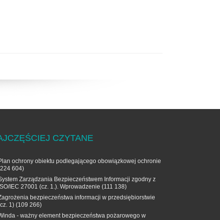
AJCZĘŚCIEJ CZYTANE
Plan ochrony obiektu podlegającego obowiązkowej ochronie
(224 604)
System Zarządzania Bezpieczeństwem Informacji zgodny z
ISO/IEC 27001 (cz. 1.). Wprowadzenie
(111 138)
Zagrożenia bezpieczeństwa informacji w przedsiębiorstwie
(cz. 1)
(109 266)
Winda - ważny element bezpieczeństwa pożarowego w