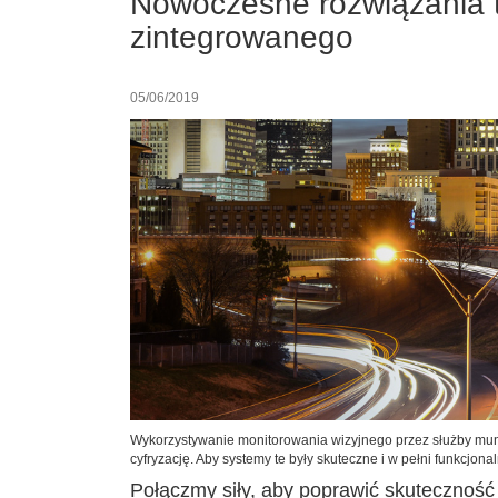
Nowoczesne rozwiązania t
zintegrowanego
05/06/2019
Wykorzystywanie monitorowania wizyjnego przez służby mun
cyfryzację. Aby systemy te były skuteczne i w pełni funkcj
Połączmy siły, aby poprawić skuteczność