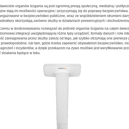
stawiciele organów ścigania są pod ogromną presją społeczną, medialną i politycz
ne dają im możliwości operacyjne i przyczyniają się do poprawy bezpieczeństwa
gażowane w bezpieczeństwo publiczne, wraz ze współdzieleniem strumieni danych,
nfrastruktury skorzystają zarówno służby w działaniach prewencyjnych i dochodzeni
dczeniu w dostosowywaniu rozwiązań do potrzeb organów ścigania na całym świeci
omowej integracji uwzględniającej różne typy urządzeń, formaty danych i role in
kość zareagowania przez służby zależy od tego, jak szybko otrzymają one pierwsze
iej prawdopodobne, lub tam, gdzie trzeba zapewnić obywatelom bezpieczeństwo, 
 zagrożeń i incydentów, a dzięki przekazom na żywo możliwe jest weryfikowanie pr
 działania będące w toku.