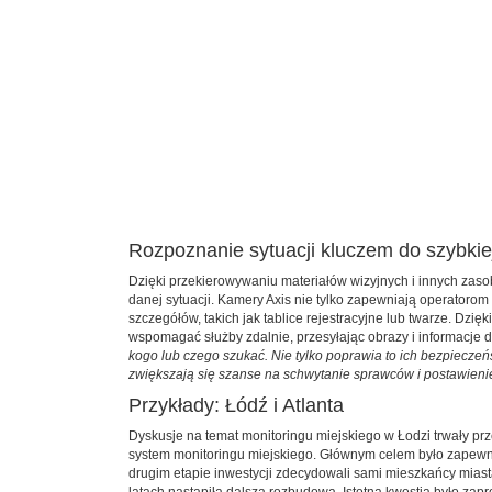
Rozpoznanie sytuacji kluczem do szybkiej
Dzięki przekierowywaniu materiałów wizyjnych i innych zas
danej sytuacji. Kamery Axis nie tylko zapewniają operatoro
szczegółów, takich jak tablice rejestracyjne lub twarze. 
wspomagać służby zdalnie, przesyłając obrazy i informacje 
kogo lub czego szukać. Nie tylko poprawia to ich bezpieczeń
zwiększają się szanse na schwytanie sprawców i postawieni
Przykłady: Łódź i Atlanta
Dyskusje na temat monitoringu miejskiego w Łodzi trwały prze
system monitoringu miejskiego. Głównym celem było zapewni
drugim etapie inwestycji zdecydowali sami mieszkańcy miast
latach nastąpiła dalsza rozbudowa. Istotną kwestią było za