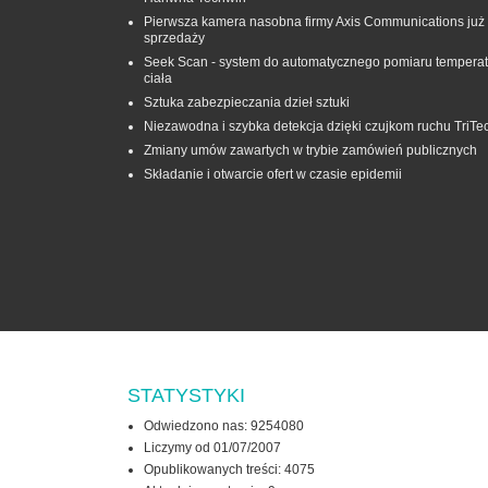
Pierwsza kamera nasobna firmy Axis Communications już
sprzedaży
Seek Scan - system do automatycznego pomiaru temperat
ciała
Sztuka zabezpieczania dzieł sztuki
Niezawodna i szybka detekcja dzięki czujkom ruchu TriTe
Zmiany umów zawartych w trybie zamówień publicznych
Składanie i otwarcie ofert w czasie epidemii
STATYSTYKI
Odwiedzono nas: 9254080
Liczymy od 01/07/2007
Opublikowanych treści: 4075