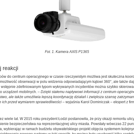
Fot. 1. Kamera AXIS P1365
 reakcji
obów do centrum operacyjnego w czasie rzeczywistym możliwa jest skuteczna koord
m możliwość obserwacji w polu widzenia odpowiadającym kątowi 360°, ale także d
Dzięki wstępnie zdefiniowanym typom wykrywanych incydentów można szybko skierow
do urządzeń mobilnych. –
Dzięki stałemu napływowi informacji z centrum operacyjn
stwo, ale także umożliwia lepszą koordynację działań i zwiększa szansę zatrzyman
e ich przed wymiarem sprawiedliwości
– wyjaśnia Karol Dominiczak – ekspert z fi
z wiele lat. W 2015 roku prezydent Łodzi postanowiła, że przy okazji remontu ulicy
enie bezpieczeństwa na reprezentacyjnej ulicy miasta. Powstały wówczas 22 pun
a, wybierając w ramach budżetu obywatelskiego projekt objęcia systemem kolejnyc
projektowanie nowego systemu w taki sposób, by można było uruchomić kilka centr