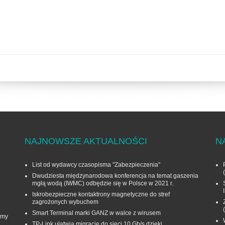
NAJNOWSZE AKTUALNOŚCI
N
List od wydawcy czasopisma "Zabezpieczenia"
Dwudziesta międzynarodowa konferencja na temat gaszenia
mgłą wodą (IWMC) odbędzie się w Polsce w 2021 r.
Iskrobezpieczne kontaktrony magnetyczne do stref
zagrożonych wybuchem
Smart Terminal marki GANZ w walce z wirusem
rmy
TP-Link ułatwia migrację do sieci 10 Gb/s dzięki