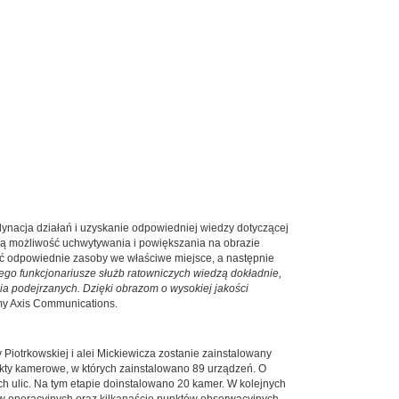
ynacja działań i uzyskanie odpowiedniej wiedzy dotyczącej
ają możliwość uchwytywania i powiększania na obrazie
ać odpowiednie zasoby we właściwe miejsce, a następnie
ego funkcjonariusze służb ratowniczych wiedzą dokładnie,
ia podejrzanych. Dzięki obrazom o wysokiej jakości
rmy Axis Communications.
 Piotrkowskiej i alei Mickiewicza zostanie zainstalowany
kty kamerowe, w których zainstalowano 89 urządzeń. O
h ulic. Na tym etapie doinstalowano 20 kamer. W kolejnych
ów operacyjnych oraz kilkanaście punktów obserwacyjnych.