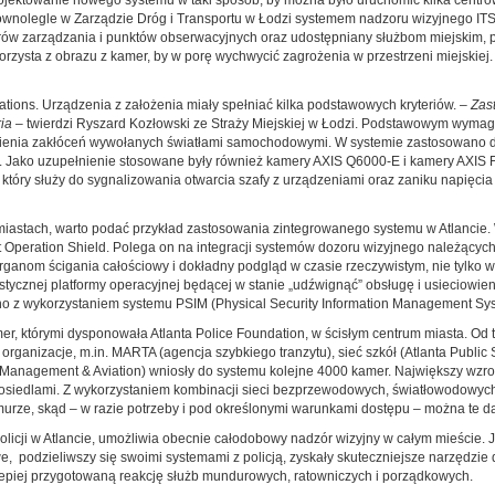
nolegle w Zarządzie Dróg i Transportu w Łodzi systemem nadzoru wizyjnego ITS
ów zarządzania i punktów obserwacyjnych oraz udostępniany służbom miejskim, poli
zysta z obrazu z kamer, by w porę wychwycić zagrożenia w przestrzeni miejskiej. W
ions. Urządzenia z założenia miały spełniać kilka podstawowych kryteriów. –
Zas
ria
– twierdzi Ryszard Kozłowski ze Straży Miejskiej w Łodzi. Podstawowym wymagan
ienia zakłóceń wywołanych światłami samochodowymi. W systemie zastosowano d
). Jako uzupełnienie stosowane były również kamery AXIS Q6000-E i kamery AXIS 
tóry służy do sygnalizowania otwarcia szafy z urządzeniami oraz zaniku napięcia
 miastach, warto podać przykład zastosowania zintegrowanego systemu w Atlancie
t Operation Shield. Polega on na integracji systemów dozoru wizyjnego należącyc
anom ścigania całościowy i dokładny podgląd w czasie rzeczywistym, nie tylko w 
tycznej platformy operacyjnej będącej w stanie „udźwignąć” obsługę i usieciowi
 z wykorzystaniem systemu PSIM (Physical Security Information Management Sys
r, którymi dysponowała Atlanta Police Foundation, w ścisłym centrum miasta. Od 
rganizacje, m.in. MARTA (agencja szybkiego tranzytu), sieć szkół (Atlanta Public S
 Management & Aviation) wniosły do systemu kolejne 4000 kamer. Największy wzros
 osiedlami. Z wykorzystaniem kombinacji sieci bezprzewodowych, światłowodowych 
rze, skąd – w razie potrzeby i pod określonymi warunkami dostępu – można te d
icji w Atlancie, umożliwia obecnie całodobowy nadzór wizyjny w całym mieście. Ja
e, podzieliwszy się swoimi systemami z policją, zyskały skuteczniejsze narzędzie
i lepiej przygotowaną reakcję służb mundurowych, ratowniczych i porządkowych.