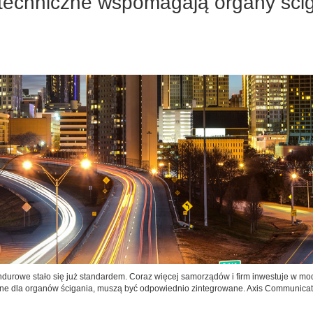
echniczne wspomagają organy ściga
durowe stało się już standardem. Coraz więcej samorządów i firm inwestuje w m
onalne dla organów ścigania, muszą być odpowiednio zintegrowane. Axis Communicat