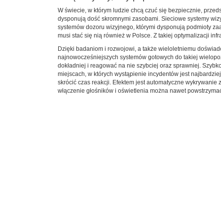
W świecie, w którym ludzie chcą czuć się bezpiecznie, przed
dysponują dość skromnymi zasobami. Sieciowe systemy wizyj
systemów dozoru wizyjnego, którymi dysponują podmioty zaan
musi stać się nią również w Polsce. Z takiej optymalizacji i
Dzięki badaniom i rozwojowi, a także wieloletniemu doświa
najnowocześniejszych systemów gotowych do takiej wielopozi
dokładniej i reagować na nie szybciej oraz sprawniej. Szyb
miejscach, w których wystąpienie incydentów jest najbardz
skrócić czas reakcji. Efektem jest automatyczne wykrywanie
włączenie głośników i oświetlenia można nawet powstrzymać