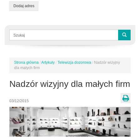
Dodaj adres
Formularz
wyszukiwania
Szukaj
Strona główna
/
Artykuły
/
Telewizja dozorowa
/
Nadzór wizyjny
Jesteś
dla małych firm
tutaj
Nadzór wizyjny dla małych firm
03/12/2015