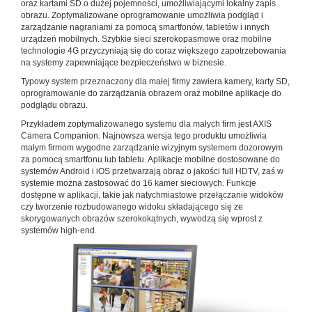
oraz kartami SD o dużej pojemności, umożliwiającymi lokalny zapis
obrazu. Zoptymalizowane oprogramowanie umożliwia podgląd i
zarządzanie nagraniami za pomocą smartfonów, tabletów i innych
urządzeń mobilnych. Szybkie sieci szerokopasmowe oraz mobilne
technologie 4G przyczyniają się do coraz większego zapotrzebowania
na systemy zapewniające bezpieczeństwo w biznesie.
Typowy system przeznaczony dla małej firmy zawiera kamery, karty SD,
oprogramowanie do zarządzania obrazem oraz mobilne aplikacje do
podglądu obrazu.
Przykładem zoptymalizowanego systemu dla małych firm jest AXIS
Camera Companion. Najnowsza wersja tego produktu umożliwia
małym firmom wygodne zarządzanie wizyjnym systemem dozorowym
za pomocą smartfonu lub tabletu. Aplikacje mobilne dostosowane do
systemów Android i iOS przetwarzają obraz o jakości full HDTV, zaś w
systemie można zastosować do 16 kamer sieciowych. Funkcje
dostępne w aplikacji, takie jak natychmiastowe przełączanie widoków
czy tworzenie rozbudowanego widoku składającego się ze
skorygowanych obrazów szerokokątnych, wywodzą się wprost z
systemów high-end.