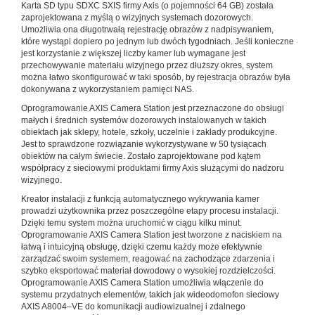
Karta SD typu SDXC SXIS firmy Axis (o pojemności 64 GB) została
zaprojektowana z myślą o wizyjnych systemach dozorowych.
Umożliwia ona długotrwałą rejestrację obrazów z nadpisywaniem,
które wystąpi dopiero po jednym lub dwóch tygodniach. Jeśli konieczne
jest korzystanie z większej liczby kamer lub wymagane jest
przechowywanie materiału wizyjnego przez dłuższy okres, system
można łatwo skonfigurować w taki sposób, by rejestracja obrazów była
dokonywana z wykorzystaniem pamięci NAS.
Oprogramowanie AXIS Camera Station jest przeznaczone do obsługi
małych i średnich systemów dozorowych instalowanych w takich
obiektach jak sklepy, hotele, szkoły, uczelnie i zakłady produkcyjne.
Jest to sprawdzone rozwiązanie wykorzystywane w 50 tysiącach
obiektów na całym świecie. Zostało zaprojektowane pod kątem
współpracy z sieciowymi produktami firmy Axis służącymi do nadzoru
wizyjnego.
Kreator instalacji z funkcją automatycznego wykrywania kamer
prowadzi użytkownika przez poszczególne etapy procesu instalacji.
Dzięki temu system można uruchomić w ciągu kilku minut.
Oprogramowanie AXIS Camera Station jest tworzone z naciskiem na
łatwą i intuicyjną obsługę, dzięki czemu każdy może efektywnie
zarządzać swoim systemem, reagować na zachodzące zdarzenia i
szybko eksportować materiał dowodowy o wysokiej rozdzielczości.
Oprogramowanie AXIS Camera Station umożliwia włączenie do
systemu przydatnych elementów, takich jak wideodomofon sieciowy
AXIS A8004–VE do komunikacji audiowizualnej i zdalnego