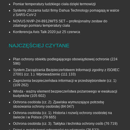
Pomiar temperatury ludzkiego ciała dzięki termowizji
Systemy zliczania ludzi firmy Dahua Technology pomagają w walce
z SARS-CoV-2
NOVUS NVIP-2H-8912M/TS SET – profesjonalny zestaw do
zdalnego pomiaru temperatury ciała
Konferencja Axis Talk 2020 już 25 czerwca
NAJCZĘŚCIEJ CZYTANE
Plan ochrony obiektu podlegającego obowiązkowej ochronie
(224
596)
System Zarządzania Bezpieczeństwem Informacji zgodny z ISO/IEC
27001 (cz. 1.). Wprowadzenie
(111 133)
Zagrożenia bezpieczeństwa informacji w przedsiębiorstwie (cz. 1)
(109 262)
Winda - ważny element bezpieczeństwa pożarowego w ewakuacji
budynków
(105 602)
Ochrona osobista (cz. 2). Zjawiska wymuszające potrzebę
stosowania ochrony osobistej
(84 047)
Ochrona osobista (cz. 1). Historia i rozwój ochrony osobistej na
świecie i w Polsce
(79 665)
Ochrona osobista (cz. 3). Taktyka i technika ochrony osób
(76 719)
Drzwi o zwiększonej odporności na włamanie
(76 522)