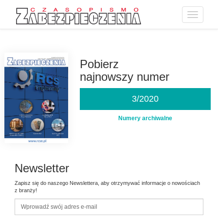
Toggle
navigatio
Przejdź
do
treści
Pobierz
najnowszy numer
3/2020
Numery archiwalne
Newsletter
Zapisz się do naszego Newslettera, aby otrzymywać informacje o nowościach
z branży!