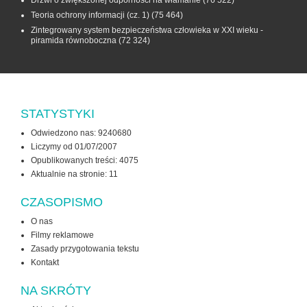
Teoria ochrony informacji (cz. 1)
(75 464)
Zintegrowany system bezpieczeństwa człowieka w XXI wieku -
piramida równoboczna
(72 324)
STATYSTYKI
Odwiedzono nas: 9240680
Liczymy od 01/07/2007
Opublikowanych treści: 4075
Aktualnie na stronie:
11
CZASOPISMO
O nas
Filmy reklamowe
Zasady przygotowania tekstu
Kontakt
NA SKRÓTY