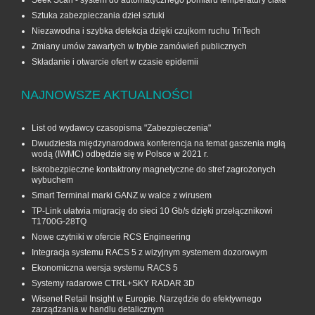
Sztuka zabezpieczania dzieł sztuki
Niezawodna i szybka detekcja dzięki czujkom ruchu TriTech
Zmiany umów zawartych w trybie zamówień publicznych
Składanie i otwarcie ofert w czasie epidemii
NAJNOWSZE AKTUALNOŚCI
List od wydawcy czasopisma "Zabezpieczenia"
Dwudziesta międzynarodowa konferencja na temat gaszenia mgłą
wodą (IWMC) odbędzie się w Polsce w 2021 r.
Iskrobezpieczne kontaktrony magnetyczne do stref zagrożonych
wybuchem
Smart Terminal marki GANZ w walce z wirusem
TP-Link ułatwia migrację do sieci 10 Gb/s dzięki przełącznikowi
T1700G‑28TQ
Nowe czytniki w ofercie RCS Engineering
Integracja systemu RACS 5 z wizyjnym systemem dozorowym
Ekonomiczna wersja systemu RACS 5
Systemy radarowe CTRL+SKY RADAR 3D
Wisenet Retail Insight w Europie. Narzędzie do efektywnego
zarządzania w handlu detalicznym