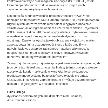
kontrolowania wejść oraz megafon sieciowy AXIS C3003–E, dzięki
któremu operator może zdalnie zwracać się do innych osób i
zapobiegać niepożądanym zachowaniom.
Dla obiektów średniej wielkości przeznaczone jest rozwiązanie
bazujące na rejestratorze AXIS Camera Station S10. Jest to gotowy do
użytku system do zarządzania materiałem wizyjnym z fabrycznie
zainstalowanym oprogramowaniem AXIS Camera Station. Rejestrator
AXIS Camera Station S10 ma intuicyjny interfejs użytkownika i oferuje
wszystkie funkcje, które są potrzebne do efektywnego dozoru
wizyjnego. Zapewnia wysoką jakość obrazu przy wyjątkowo niskim
zapotrzebowaniu na przepustowość sieci, a także umożliwia
natychmiastowy dostęp do zapisanego materiału wizyjnego. W
połączeniu z kamerami sieciowymi tworzy niezawodny system
dozorowy spełniający wymagania dużych firm.
Zazwyczaj dla nabywcy najważniejsza jest funkcjonalność systemu, ale
jego cena też nie jest bez znaczenia. Należy jednak brać pod uwagę
rzeczywiste koszty – faktycznie wykorzystanie sprawdzonego,
przetestowanego systemu bezpieczeństwa okazuje się tańsze.
Urządzenia firmy Axis są zaprojektowane z myślą o bezproblemowym
działaniu, więc są łatwe w obsłudze i instalacji.
Gilles Ortega
dyrektor ds. sektora małych firm (Director Small Business)
Axis Communications