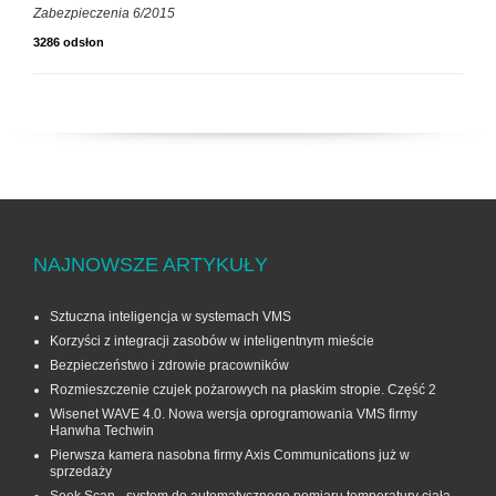
Zabezpieczenia 6/2015
3286 odsłon
NAJNOWSZE ARTYKUŁY
Sztuczna inteligencja w systemach VMS
Korzyści z integracji zasobów w inteligentnym mieście
Bezpieczeństwo i zdrowie pracowników
Rozmieszczenie czujek pożarowych na płaskim stropie. Część 2
Wisenet WAVE 4.0. Nowa wersja oprogramowania VMS firmy
Hanwha Techwin
Pierwsza kamera nasobna firmy Axis Communications już w
sprzedaży
Seek Scan - system do automatycznego pomiaru temperatury ciała