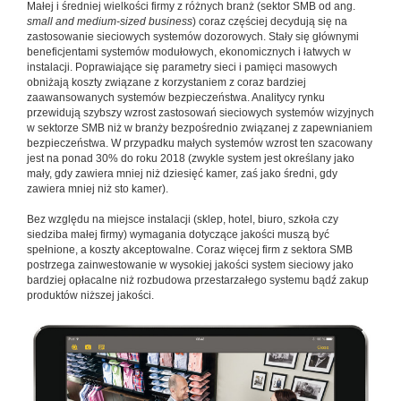
Małej i średniej wielkości firmy z różnych branż (sektor SMB od ang.
small and medium-sized business
) coraz częściej decydują się na
zastosowanie sieciowych systemów dozorowych. Stały się głównymi
beneficjentami systemów modułowych, ekonomicznych i łatwych w
instalacji. Poprawiające się parametry sieci i pamięci masowych
obniżają koszty związane z korzystaniem z coraz bardziej
zaawansowanych systemów bezpieczeństwa. Analitycy rynku
przewidują szybszy wzrost zastosowań sieciowych systemów wizyjnych
w sektorze SMB niż w branży bezpośrednio związanej z zapewnianiem
bezpieczeństwa. W przypadku małych systemów wzrost ten szacowany
jest na ponad 30% do roku 2018 (zwykle system jest określany jako
mały, gdy zawiera mniej niż dziesięć kamer, zaś jako średni, gdy
zawiera mniej niż sto kamer).
Bez względu na miejsce instalacji (sklep, hotel, biuro, szkoła czy
siedziba małej firmy) wymagania dotyczące jakości muszą być
spełnione, a koszty akceptowalne. Coraz więcej firm z sektora SMB
postrzega zainwestowanie w wysokiej jakości system sieciowy jako
bardziej opłacalne niż rozbudowa przestarzałego systemu bądź zakup
produktów niższej jakości.