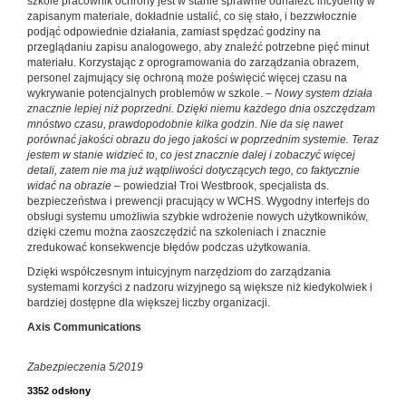
szkole pracownik ochrony jest w stanie sprawnie odnaleźć incydenty w
zapisanym materiale, dokładnie ustalić, co się stało, i bezzwłocznie
podjąć odpowiednie działania, zamiast spędzać godziny na
przeglądaniu zapisu analogowego, aby znaleźć potrzebne pięć minut
materiału. Korzystając z oprogramowania do zarządzania obrazem,
personel zajmujący się ochroną może poświęcić więcej czasu na
wykrywanie potencjalnych problemów w szkole. –
Nowy system działa
znacznie lepiej niż poprzedni. Dzięki niemu każdego dnia oszczędzam
mnóstwo czasu, prawdopodobnie kilka godzin. Nie da się nawet
porównać jakości obrazu do jego jakości w poprzednim systemie. Teraz
jestem w stanie widzieć to, co jest znacznie dalej i zobaczyć więcej
detali, zatem nie ma już wątpliwości dotyczących tego, co faktycznie
widać na obrazie
– powiedział Troi Westbrook, specjalista ds.
bezpieczeństwa i prewencji pracujący w WCHS. Wygodny interfejs do
obsługi systemu umożliwia szybkie wdrożenie nowych użytkowników,
dzięki czemu można zaoszczędzić na szkoleniach i znacznie
zredukować konsekwencje błędów podczas użytkowania.
Dzięki współczesnym intuicyjnym narzędziom do zarządzania
systemami korzyści z nadzoru wizyjnego są większe niż kiedykolwiek i
bardziej dostępne dla większej liczby organizacji.
Axis Communications
Zabezpieczenia 5/2019
3352 odsłony