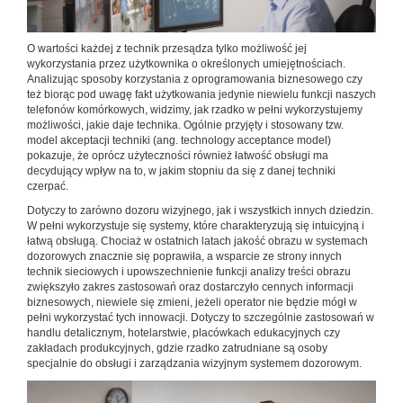
O wartości każdej z technik przesądza tylko możliwość jej
wykorzystania przez użytkownika o określonych umiejętnościach.
Analizując sposoby korzystania z oprogramowania biznesowego czy
też biorąc pod uwagę fakt użytkowania jedynie niewielu funkcji naszych
telefonów komórkowych, widzimy, jak rzadko w pełni wykorzystujemy
możliwości, jakie daje technika. Ogólnie przyjęty i stosowany tzw.
model akceptacji techniki (ang. technology acceptance model)
pokazuje, że oprócz użyteczności również łatwość obsługi ma
decydujący wpływ na to, w jakim stopniu da się z danej techniki
czerpać.
Dotyczy to zarówno dozoru wizyjnego, jak i wszystkich innych dziedzin.
W pełni wykorzystuje się systemy, które charakteryzują się intuicyjną i
łatwą obsługą. Chociaż w ostatnich latach jakość obrazu w systemach
dozorowych znacznie się poprawiła, a wsparcie ze strony innych
technik sieciowych i upowszechnienie funkcji analizy treści obrazu
zwiększyło zakres zastosowań oraz dostarczyło cennych informacji
biznesowych, niewiele się zmieni, jeżeli operator nie będzie mógł w
pełni wykorzystać tych innowacji. Dotyczy to szczególnie zastosowań w
handlu detalicznym, hotelarstwie, placówkach edukacyjnych czy
zakładach produkcyjnych, gdzie rzadko zatrudniane są osoby
specjalnie do obsługi i zarządzania wizyjnym systemem dozorowym.