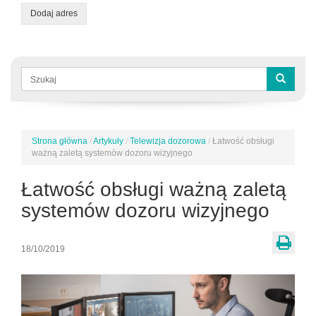
Dodaj adres
Formularz
wyszukiwania
Szukaj
Strona główna
/
Artykuły
/
Telewizja dozorowa
/
Łatwość obsługi
Jesteś
ważną zaletą systemów dozoru wizyjnego
tutaj
Łatwość obsługi ważną zaletą
systemów dozoru wizyjnego
18/10/2019