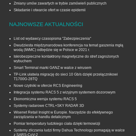
Zmiany umów zawartych w trybie zamówień publicznych
Składanie i otwarcie ofert w czasie epidemii
NAJNOWSZE AKTUALNOŚCI
List od wydawcy czasopisma "Zabezpieczenia"
Dwudziesta międzynarodowa konferencja na temat gaszenia mgłą
wodą (IWMC) odbędzie się w Polsce w 2021 r.
Iskrobezpieczne kontaktrony magnetyczne do stref zagrożonych
wybuchem
Smart Terminal marki GANZ w walce z wirusem
TP-Link ułatwia migrację do sieci 10 Gb/s dzięki przełącznikowi
T1700G‑28TQ
Nowe czytniki w ofercie RCS Engineering
Integracja systemu RACS 5 z wizyjnym systemem dozorowym
Ekonomiczna wersja systemu RACS 5
Systemy radarowe CTRL+SKY RADAR 3D
Wisenet Retail Insight w Europie. Narzędzie do efektywnego
zarządzania w handlu detalicznym
Pomiar temperatury ludzkiego ciała dzięki termowizji
Systemy zliczania ludzi firmy Dahua Technology pomagają w walce
z SARS-CoV-2