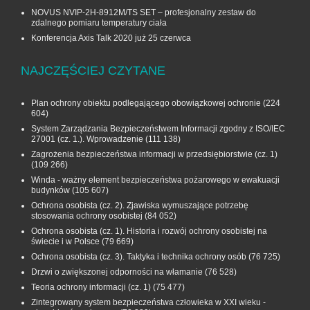
NOVUS NVIP-2H-8912M/TS SET – profesjonalny zestaw do
zdalnego pomiaru temperatury ciała
Konferencja Axis Talk 2020 już 25 czerwca
NAJCZĘŚCIEJ CZYTANE
Plan ochrony obiektu podlegającego obowiązkowej ochronie
(224
604)
System Zarządzania Bezpieczeństwem Informacji zgodny z ISO/IEC
27001 (cz. 1.). Wprowadzenie
(111 138)
Zagrożenia bezpieczeństwa informacji w przedsiębiorstwie (cz. 1)
(109 266)
Winda - ważny element bezpieczeństwa pożarowego w ewakuacji
budynków
(105 607)
Ochrona osobista (cz. 2). Zjawiska wymuszające potrzebę
stosowania ochrony osobistej
(84 052)
Ochrona osobista (cz. 1). Historia i rozwój ochrony osobistej na
świecie i w Polsce
(79 669)
Ochrona osobista (cz. 3). Taktyka i technika ochrony osób
(76 725)
Drzwi o zwiększonej odporności na włamanie
(76 528)
Teoria ochrony informacji (cz. 1)
(75 477)
Zintegrowany system bezpieczeństwa człowieka w XXI wieku -