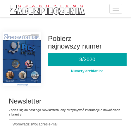
Toggle
navigatio
Przejdź
do
treści
Pobierz
najnowszy numer
3/2020
Numery archiwalne
Newsletter
Zapisz się do naszego Newslettera, aby otrzymywać informacje o nowościach
z branży!