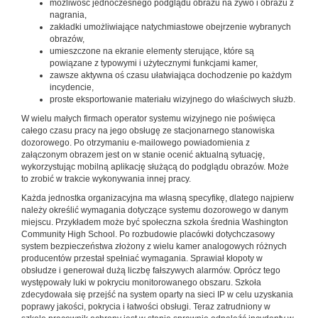
możliwość jednoczesnego podglądu obrazu na żywo i obrazu z
nagrania,
zakładki umożliwiające natychmiastowe obejrzenie wybranych
obrazów,
umieszczone na ekranie elementy sterujące, które są
powiązane z typowymi i użytecznymi funkcjami kamer,
zawsze aktywna oś czasu ułatwiająca dochodzenie po każdym
incydencie,
proste eksportowanie materiału wizyjnego do właściwych służb.
W wielu małych firmach operator systemu wizyjnego nie poświęca
całego czasu pracy na jego obsługę ze stacjonarnego stanowiska
dozorowego. Po otrzymaniu e-mailowego powiadomienia z
załączonym obrazem jest on w stanie ocenić aktualną sytuację,
wykorzystując mobilną aplikację służącą do podglądu obrazów. Może
to zrobić w trakcie wykonywania innej pracy.
Każda jednostka organizacyjna ma własną specyfikę, dlatego najpierw
należy określić wymagania dotyczące systemu dozorowego w danym
miejscu. Przykładem może być społeczna szkoła średnia Washington
Community High School. Po rozbudowie placówki dotychczasowy
system bezpieczeństwa złożony z wielu kamer analogowych różnych
producentów przestał spełniać wymagania. Sprawiał kłopoty w
obsłudze i generował dużą liczbę fałszywych alarmów. Oprócz tego
występowały luki w pokryciu monitorowanego obszaru. Szkoła
zdecydowała się przejść na system oparty na sieci IP w celu uzyskania
poprawy jakości, pokrycia i łatwości obsługi. Teraz zatrudniony w