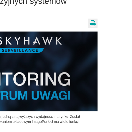
izyjnych systemów
jedną z najwyższych wydajności na rynku. Został
owaniem układowym ImagePerfect ma wiele funkcji