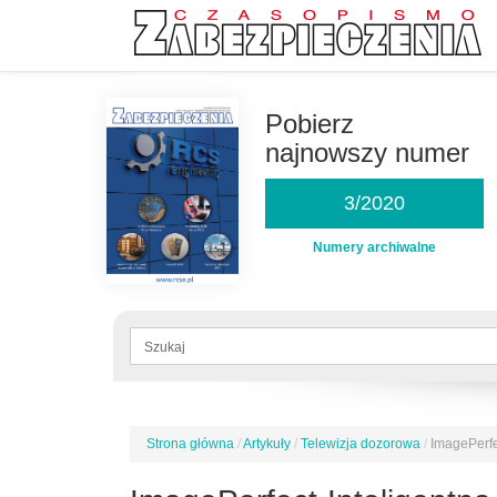
Przejdź
do
Pobierz
treści
najnowszy numer
3/2020
Numery archiwalne
Formularz
wyszukiwania
Szukaj
Strona główna
/
Artykuły
/
Telewizja dozorowa
/
ImagePerfe
Jesteś
tutaj