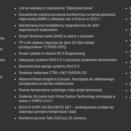
List od wydawcy czasopisma "Zabezpieczenia"
Dwudziesta międzynarodowa konferencja na temat gaszenia
mgłą wodą (IWMC) odbędzie się w Polsce w 2021 r.
Iskrobezpieczne kontaktrony magnetyczne do stref
zagrożonych wybuchem
Smart Terminal marki GANZ w walce z wirusem
rmy
TP-Link ułatwia migrację do sieci 10 Gb/s dzięki
przełącznikowi T1700G‑28TQ
 w
Nowe czytniki w ofercie RCS Engineering
ury
Integracja systemu RACS 5 z wizyjnym systemem dozorowym
Ekonomiczna wersja systemu RACS 5
Systemy radarowe CTRL+SKY RADAR 3D
ch
Wisenet Retail Insight w Europie. Narzędzie do efektywnego
zarządzania w handlu detalicznym
Pomiar temperatury ludzkiego ciała dzięki termowizji
Systemy zliczania ludzi firmy Dahua Technology pomagają w
walce z SARS-CoV-2
NOVUS NVIP-2H-8912M/TS SET – profesjonalny zestaw do
zdalnego pomiaru temperatury ciała
Konferencja Axis Talk 2020 już 25 czerwca