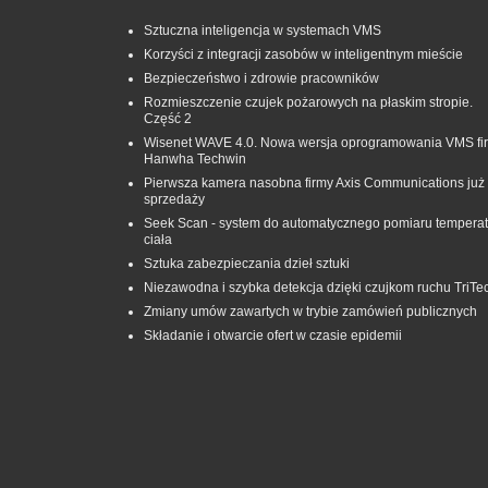
Sztuczna inteligencja w systemach VMS
Korzyści z integracji zasobów w inteligentnym mieście
Bezpieczeństwo i zdrowie pracowników
Rozmieszczenie czujek pożarowych na płaskim stropie.
Część 2
Wisenet WAVE 4.0. Nowa wersja oprogramowania VMS fi
Hanwha Techwin
Pierwsza kamera nasobna firmy Axis Communications już
sprzedaży
Seek Scan - system do automatycznego pomiaru temperat
ciała
Sztuka zabezpieczania dzieł sztuki
Niezawodna i szybka detekcja dzięki czujkom ruchu TriTe
Zmiany umów zawartych w trybie zamówień publicznych
Składanie i otwarcie ofert w czasie epidemii