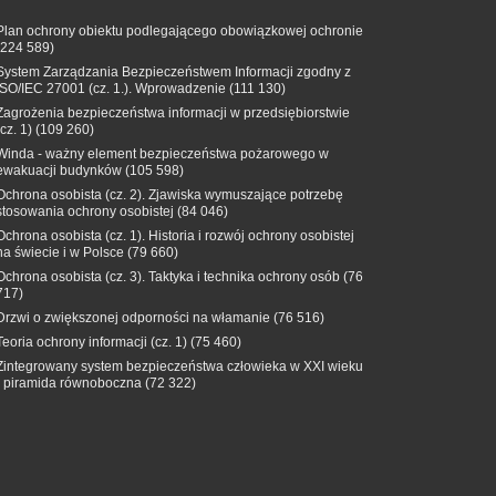
Plan ochrony obiektu podlegającego obowiązkowej ochronie
(224 589)
System Zarządzania Bezpieczeństwem Informacji zgodny z
ISO/IEC 27001 (cz. 1.). Wprowadzenie
(111 130)
Zagrożenia bezpieczeństwa informacji w przedsiębiorstwie
(cz. 1)
(109 260)
Winda - ważny element bezpieczeństwa pożarowego w
ewakuacji budynków
(105 598)
Ochrona osobista (cz. 2). Zjawiska wymuszające potrzebę
stosowania ochrony osobistej
(84 046)
Ochrona osobista (cz. 1). Historia i rozwój ochrony osobistej
na świecie i w Polsce
(79 660)
Ochrona osobista (cz. 3). Taktyka i technika ochrony osób
(76
717)
Drzwi o zwiększonej odporności na włamanie
(76 516)
Teoria ochrony informacji (cz. 1)
(75 460)
Zintegrowany system bezpieczeństwa człowieka w XXI wieku
- piramida równoboczna
(72 322)