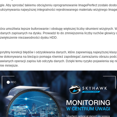
gle. Aby sprostać takiemu obciążeniu oprogramowanie ImagePerfect zostało dosto
trzymywania najwyższej integralności rejestrowanego materiału wizyjnego Image
óra umożliwia lepsze buforowanie i obsługę większej liczby strumieni wizyjnych.
danych zapisanych na dysku. Prowadzi to do zmniejszenia liczby ruchów głowicy
a zwiększenie niezawodności dysku HDD.
ytmy korekcji błędów i odzyskiwania danych, które zapewniają najwyższej klasy 
łędów dokonywana na bieżąco pomaga również zapobiegać zamrażaniu obrazu pod
onawianych operacji zapisu lub odczytu danych. Dzięki temu ryzyko pojawienia się 
nie mniejsze.