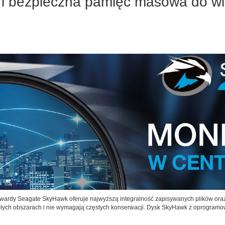
a i bezpieczna pamięć masowa do w
ardy Seagate SkyHawk oferuje najwyższą integralność zapisywanych plików oraz 
egłych obszarach i nie wymagają częstych konserwacji. Dysk SkyHawk z oprogram