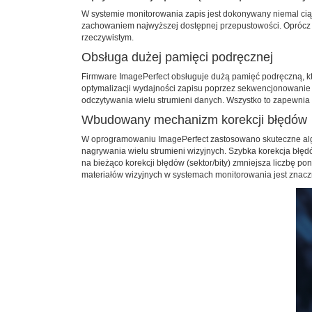
W systemie monitorowania zapis jest dokonywany niemal cią
zachowaniem najwyższej dostępnej przepustowości. Oprócz u
rzeczywistym.
Obsługa dużej pamięci podręcznej
Firmware ImagePerfect obsługuje dużą pamięć podręczną, kt
optymalizacji wydajności zapisu poprzez sekwencjonowanie 
odczytywania wielu strumieni danych. Wszystko to zapewni
Wbudowany mechanizm korekcji błędów
W oprogramowaniu ImagePerfect zastosowano skuteczne algor
nagrywania wielu strumieni wizyjnych. Szybka korekcja b
na bieżąco korekcji błędów (sektor/bity) zmniejsza liczbę p
materiałów wizyjnych w systemach monitorowania jest znacz