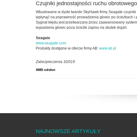
Czujniki jednostajności ruchu obrotoweg
Wbudowane w dyski twarde SkyHawk firmy Seagate czujniki 
wpłynąć na poprawność prowadzenia głowic po ścieżkach i 
Sygnał błędu jest przetwarzany przez zaawansowany syste
wypadania głowic poza ścieżki zapisu na skutek drgań.
Seagate
www.seagate.com
Produkty dostępne w ofercie firmy AB:
www.ab.pl
Zabezpieczenia 3/2019
4985 odsłon
NAJNOWSZE ARTYKUŁY