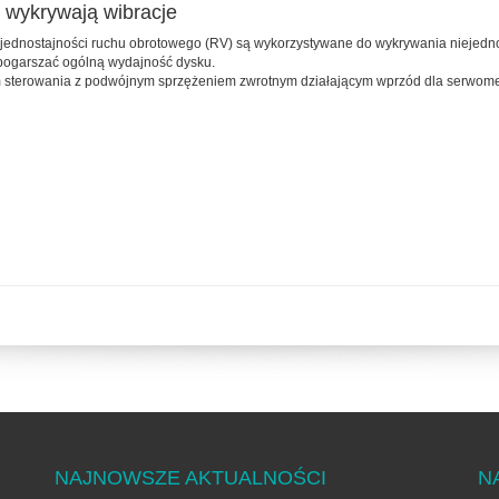
o wykrywają wibracje
jednostajności ruchu obrotowego (RV) są wykorzystywane do wykrywania niejedno
pogarszać ogólną wydajność dysku.
m sterowania z podwójnym sprzężeniem zwrotnym działającym wprzód dla serwome
NAJNOWSZE AKTUALNOŚCI
N