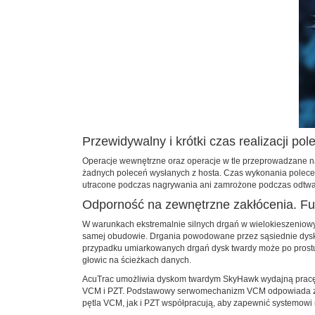
Przewidywalny i krótki czas realizacji pol
Operacje wewnętrzne oraz operacje w tle przeprowadzane 
żadnych poleceń wysłanych z hosta. Czas wykonania poleceń (
utracone podczas nagrywania ani zamrożone podczas odtwa
Odporność na zewnętrzne zakłócenia. Fu
W warunkach ekstremalnie silnych drgań w wielokieszeniowy
samej obudowie. Drgania powodowane przez sąsiednie dyski
przypadku umiarkowanych drgań dysk twardy może po prostu 
głowic na ścieżkach danych.
AcuTrac umożliwia dyskom twardym SkyHawk wydajną pracę 
VCM i PZT. Podstawowy serwomechanizm VCM odpowiada za sz
pętla VCM, jak i PZT współpracują, aby zapewnić systemowi m