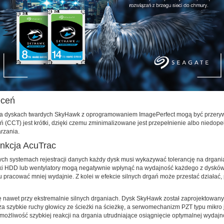
eceń
na dyskach twardych SkyHawk z oprogramowaniem ImagePerfect mogą być przerywa
CCT) jest krótki, dzięki czemu zminimalizowane jest przepełnienie albo niedopełn
rzania.
nkcja AcuTrac
ch systemach rejestracji danych każdy dysk musi wykazywać tolerancję na drgania
 HDD lub wentylatory mogą negatywnie wpłynąć na wydajność każdego z dysków,
pracować mniej wydajnie. Z kolei w efekcie silnych drgań może przestać działać
nawet przy ekstremalnie silnych drganiach. Dysk SkyHawk został zaprojektowan
ybkie ruchy głowicy ze ścieżki na ścieżkę, a serwomechanizm PZT typu mikro j
ożliwość szybkiej reakcji na drgania utrudniające osiągnięcie optymalnej wydajn