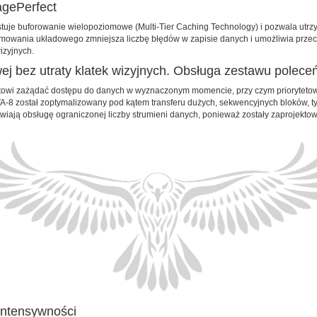
gePerfect
e buforowanie wielopoziomowe (Multi-Tier Caching Technology) i pozwala utrzy
ramowania układowego zmniejsza liczbę błędów w zapisie danych i umożliwia przec
izyjnych.
ej bez utraty klatek wizyjnych. Obsługa zestawu polece
towi zażądać dostępu do danych w wyznaczonym momencie, przy czym priorytetowe
-8 został zoptymalizowany pod kątem transferu dużych, sekwencyjnych bloków, ty
wiają obsługę ograniczonej liczby strumieni danych, ponieważ zostały zaprojek
intensywności