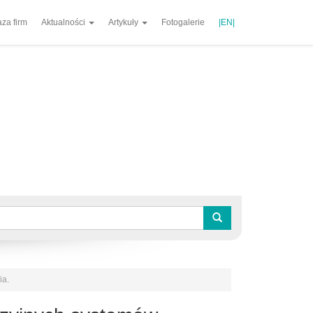
za firm
Aktualności
Artykuły
Fotogalerie
|EN|
ia.