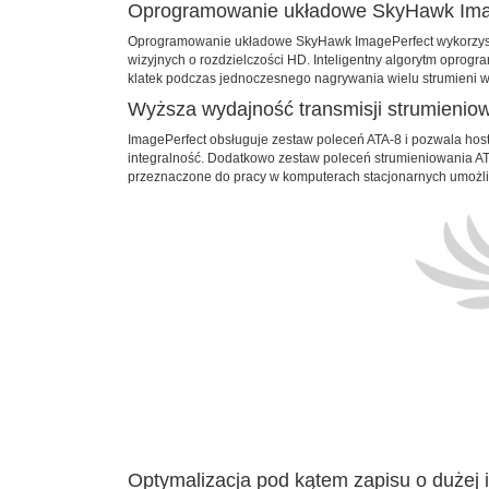
Oprogramowanie układowe SkyHawk Ima
Oprogramowanie układowe SkyHawk ImagePerfect wykorzystuj
wizyjnych o rozdzielczości HD. Inteligentny algorytm oprog
klatek podczas jednoczesnego nagrywania wielu strumieni w
Wyższa wydajność transmisji strumieniow
ImagePerfect obsługuje zestaw poleceń ATA-8 i pozwala hos
integralność. Dodatkowo zestaw poleceń strumieniowania ATA
przeznaczone do pracy w komputerach stacjonarnych umożli
Optymalizacja pod kątem zapisu o dużej 