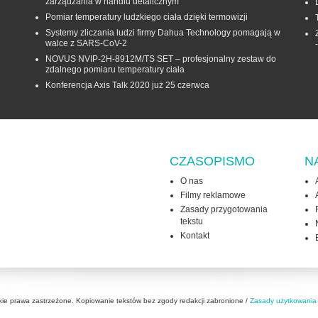
zarządzania w handlu detalicznym
Pomiar temperatury ludzkiego ciała dzięki termowizji
Systemy zliczania ludzi firmy Dahua Technology pomagają w
walce z SARS-CoV-2
NOVUS NVIP-2H-8912M/TS SET – profesjonalny zestaw do
zdalnego pomiaru temperatury ciała
Konferencja Axis Talk 2020 już 25 czerwca
CZASOPISMO
N
O nas
Filmy reklamowe
Zasady przygotowania
tekstu
Kontakt
kie prawa zastrzeżone. Kopiowanie tekstów bez zgody redakcji zabronione /
Zasady użytkowania 