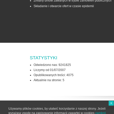
Zmiany umów zawartych w trybie zamówień publicznych
Składanie i otwarcie ofert w czasie epidemii
STATYSTYKI
Odwiedzono nas: 9241825
Liczymy od 01/07/2007
Opublikowanych treści: 4075
Aktualnie na stronie:
5
x
Wszel
Używamy plików cookies, by ułatwić korzystanie z naszej strony. Jeżeli
wyrażasz zgodę na zapisywanie informacji zawartej w cookies
zamknij