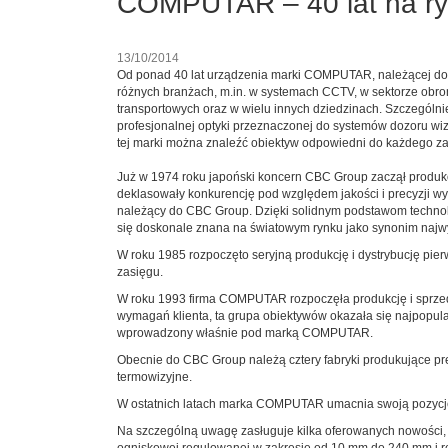
COMPUTAR – 40 lat na r
13/10/2014
Od ponad 40 lat urządzenia marki COMPUTAR, należącej do 
różnych branżach, m.in. w systemach CCTV, w sektorze obron
transportowych oraz w wielu innych dziedzinach. Szczegól
profesjonalnej optyki przeznaczonej do systemów dozoru w
tej marki można znaleźć obiektyw odpowiedni do każdego z
Już w 1974 roku japoński koncern CBC Group zaczął produk
deklasowały konkurencję pod względem jakości i precyzji
należący do CBC Group. Dzięki solidnym podstawom technolo
się doskonale znana na światowym rynku jako synonim najwyżs
W roku 1985 rozpoczęto seryjną produkcję i dystrybucję pi
zasięgu.
W roku 1993 firma COMPUTAR rozpoczęła produkcję i sprzeda
wymagań klienta, ta grupa obiektywów okazała się najpopular
wprowadzony właśnie pod marką COMPUTAR.
Obecnie do CBC Group należą cztery fabryki produkujące p
termowizyjne.
W ostatnich latach marka COMPUTAR umacnia swoją pozycję ró
Na szczególną uwagę zasługuje kilka oferowanych nowości, 