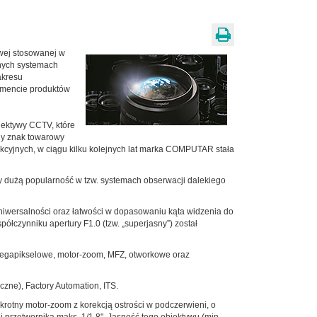
wej stosowanej w
tnych systemach
akresu
tymencie produktów
iektywy CCTV, które
ny znak towarowy
kcyjnych, w ciągu kilku kolejnych lat marka COMPUTAR stała
y dużą popularność w tzw. systemach obserwacji dalekiego
niwersalności oraz łatwości w dopasowaniu kąta widzenia do
łczynniku apertury F1.0 (tzw. „superjasny”) został
megapikselowe, motor-zoom, MFZ, otworkowe oraz
zne), Factory Automation, ITS.
rotny motor-zoom z korekcją ostrości w podczerwieni, o