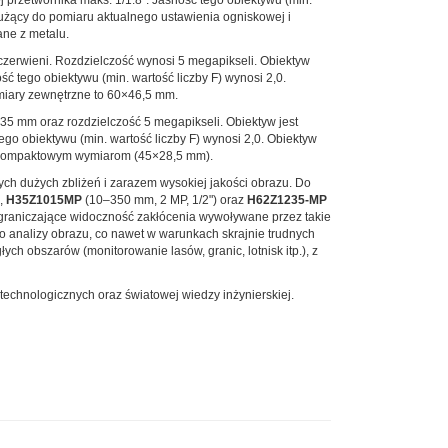
przetwornika maks. 1/1.8". Jasność tego obiektywu (min.
łużący do pomiaru aktualnego ustawienia ogniskowej i
ane z metalu.
zerwieni. Rozdzielczość wynosi 5 megapikseli. Obiektyw
ć tego obiektywu (min. wartość liczby F) wynosi 2,0.
miary zewnętrzne to 60×46,5 mm.
35 mm oraz rozdzielczość 5 megapikseli. Obiektyw jest
go obiektywu (min. wartość liczby F) wynosi 2,0. Obiektyw
zo kompaktowym wymiarom (45×28,5 mm).
 dużych zbliżeń i zarazem wysokiej jakości obrazu. Do
),
H35Z1015MP
(10–350 mm, 2 MP, 1/2") oraz
H62Z1235-MP
 ograniczające widoczność zakłócenia wywoływane przez takie
do analizy obrazu, co nawet w warunkach skrajnie trudnych
h obszarów (monitorowanie lasów, granic, lotnisk itp.), z
chnologicznych oraz światowej wiedzy inżynierskiej.