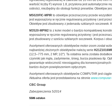
ogniskowej regulowanej w zakresie od 10 mm do 240 mm i ro
wartość liczby F) wynosi 1.8, przysłona jest automatycznie 
ostrości, niezbędny do obsługi funkcji presetów. Obiektyw
M5020FIC-MPIR
to obiektyw przeznaczony przede wszystkim
jest wyposażony w ręcznie regulowaną przysłonę i jest przez
Obiektyw jest zbudowany z jedenastu szklanych soczewek. 
M3520-MPW2
to z kolei model o bardzo kompaktowej konstr
wyposażony w ręcznie regulowaną przysłonę i jest przeznacz
jest zbudowany z sześciu szklanych soczewek. Korpus i ob
Asortyment oferowanych obiektywów motor-zoom został wzb
najbardziej złożonych obiektywów należą serie
H21Z1016M
(12,5–775 mm, 2 MP, 1/2"). Ta ostatnia seria została doda
czynniki jak mgła, zadymienie, śnieg, burza piaskowa itp. 
gwarantuje widoczność nieosiągalną dla konwencjonalnych ob
bardzo dużym powiększeniem optycznym.
Asortyment oferowanych obiektywów COMPUTAR jest ciągle p
Aktualna oferta jest przedstawiona na stronie
www.computar-
CBC Group
Zabezpieczenia 5/2014
5586 odsłon