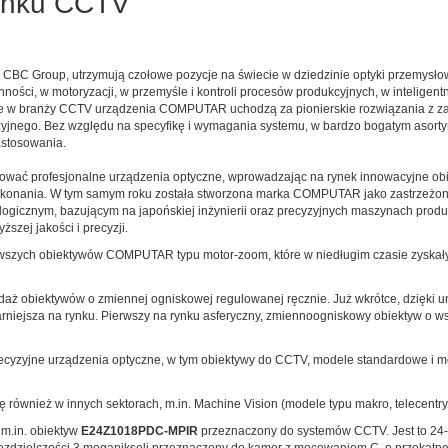
ynku CCTV
CBC Group, utrzymują czołowe pozycje na świecie w dziedzinie optyki przemysło
ności, w motoryzacji, w przemyśle i kontroli procesów produkcyjnych, w inteligen
nie w branży CCTV urządzenia COMPUTAR uchodzą za pionierskie rozwiązania z z
izyjnego. Bez względu na specyfikę i wymagania systemu, w bardzo bogatym asor
astosowania.
ować profesjonalne urządzenia optyczne, wprowadzając na rynek innowacyjne ob
 wykonania. W tym samym roku została stworzona marka COMPUTAR jako zastrzeżo
gicznym, bazującym na japońskiej inżynierii oraz precyzyjnych maszynach produ
zej jakości i precyzji.
erwszych obiektywów COMPUTAR typu motor-zoom, które w niedługim czasie zyskał
ż obiektywów o zmiennej ogniskowej regulowanej ręcznie. Już wkrótce, dzięki u
niejsza na rynku. Pierwszy na rynku asferyczny, zmiennoogniskowy obiektyw o wspó
recyzyjne urządzenia optyczne, w tym obiektywy do CCTV, modele standardowe i 
wnież w innych sektorach, m.in. Machine Vision (modele typu makro, telecentryc
m.in. obiektyw
E24Z1018PDC-MPIR
przeznaczony do systemów CCTV. Jest to 24-k