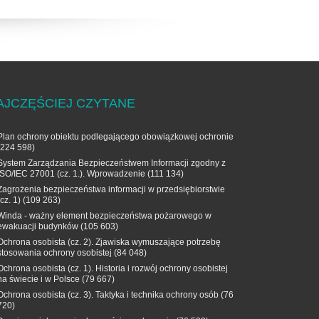
AJCZĘŚCIEJ CZYTANE
Plan ochrony obiektu podlegającego obowiązkowej ochronie
(224 598)
System Zarządzania Bezpieczeństwem Informacji zgodny z
ISO/IEC 27001 (cz. 1.). Wprowadzenie
(111 134)
Zagrożenia bezpieczeństwa informacji w przedsiębiorstwie
(cz. 1)
(109 263)
Winda - ważny element bezpieczeństwa pożarowego w
ewakuacji budynków
(105 603)
Ochrona osobista (cz. 2). Zjawiska wymuszające potrzebę
stosowania ochrony osobistej
(84 048)
Ochrona osobista (cz. 1). Historia i rozwój ochrony osobistej
na świecie i w Polsce
(79 667)
Ochrona osobista (cz. 3). Taktyka i technika ochrony osób
(76
720)