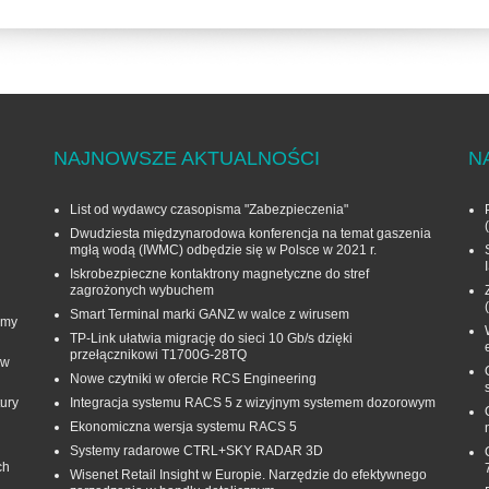
NAJNOWSZE AKTUALNOŚCI
N
List od wydawcy czasopisma "Zabezpieczenia"
Dwudziesta międzynarodowa konferencja na temat gaszenia
mgłą wodą (IWMC) odbędzie się w Polsce w 2021 r.
Iskrobezpieczne kontaktrony magnetyczne do stref
zagrożonych wybuchem
Smart Terminal marki GANZ w walce z wirusem
rmy
TP-Link ułatwia migrację do sieci 10 Gb/s dzięki
przełącznikowi T1700G‑28TQ
 w
Nowe czytniki w ofercie RCS Engineering
ury
Integracja systemu RACS 5 z wizyjnym systemem dozorowym
Ekonomiczna wersja systemu RACS 5
Systemy radarowe CTRL+SKY RADAR 3D
ch
Wisenet Retail Insight w Europie. Narzędzie do efektywnego