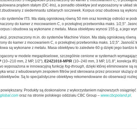
zdzielczości 3 megapikseli przeznaczony do kamer z mocowaniem C, o przekątnej 
regulowana prądem stałym (DC-Iris), a ponadto obiektyw jest wyposażony w układ s
 jest zbudowany z siedemnastu szklanych soczewek. Korpus oraz obudowa są wykon
 do systemów ITS. Ma stałą ogniskową równą 50 mm oraz korekcję ostrości w podc
naczony do kamer z mocowaniem C, o przekątnej przetwornika maks. 1/2,5". Jasnoś
Korpus i obudowa są wykonane z metalu. Masa obiektywu wynosi 155 g, a jego wy
ukcji, przeznaczony m.in. do systemów Machine Vision. Ma stałą ogniskową równą 
ony do kamer z mocowaniem C, o przekątnej przetwornika maks. 1/2,5". Jasność te
udowa są wykonane z metalu. Masa obiektywu to zaledwie 60 g dzięki jego bard
ogacony w modele megapikselowe, szczególnie cenione w systemach wymagających
P
(10–210 mm, 2 MP, 1/2"),
E24Z1018-MPIR
(10–240 mm, 3 MP, 1/1.8", korekcja IR
tkowo wyposażona w innowacyjną funkcję
fog-through
, dzięki której eliminowane są
Optyka wraz z wbudowanym zespołem filtrów jest sterowana przez procesor służący 
iektywów. Są to specjalistyczne obiektywy rekomendowane do obserwacji rozległyc
owiększany. Produkty są doskonalone z wykorzystaniem najnowszych osiągnięć te
global.com
oraz na stronie polskiego oddziału CBC Group –
www.cbcpoland.pl
.