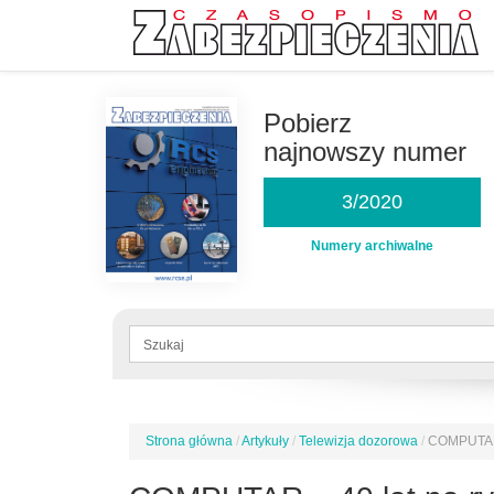
Przejdź
do
Pobierz
treści
najnowszy numer
3/2020
Numery archiwalne
Formularz
wyszukiwania
Szukaj
Strona główna
/
Artykuły
/
Telewizja dozorowa
/
COMPUTAR 
Jesteś
tutaj