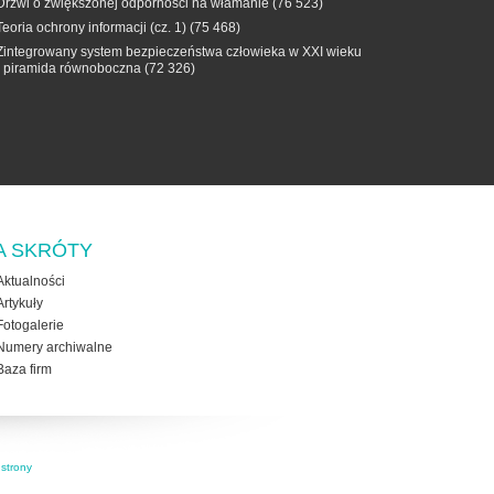
Drzwi o zwiększonej odporności na włamanie
(76 523)
Teoria ochrony informacji (cz. 1)
(75 468)
Zintegrowany system bezpieczeństwa człowieka w XXI wieku
- piramida równoboczna
(72 326)
A SKRÓTY
Aktualności
Artykuły
Fotogalerie
Numery archiwalne
Baza firm
strony