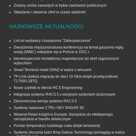
Zmiany umów zawartych w trybie zamówień publicznych
Składanie i otwarcie ofert w czasie epidemii
NAJNOWSZE AKTUALNOŚCI
List od wydawcy czasopisma "Zabezpieczenia"
Dwudziesta międzynarodowa konferencja na temat gaszenia mgłą
wodą (IWMC) odbędzie się w Polsce w 2021 r.
Iskrobezpieczne kontaktrony magnetyczne do stref zagrożonych
wybuchem
Smart Terminal marki GANZ w walce z wirusem
TP-Link ułatwia migrację do sieci 10 Gb/s dzięki przełącznikowi
T1700G‑28TQ
Nowe czytniki w ofercie RCS Engineering
Integracja systemu RACS 5 z wizyjnym systemem dozorowym
Ekonomiczna wersja systemu RACS 5
Systemy radarowe CTRL+SKY RADAR 3D
Wisenet Retail Insight w Europie. Narzędzie do efektywnego
zarządzania w handlu detalicznym
Pomiar temperatury ludzkiego ciała dzięki termowizji
Systemy zliczania ludzi firmy Dahua Technology pomagają w walce