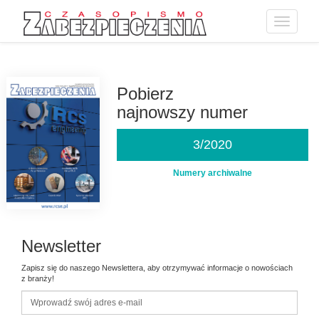
Toggle
navigatio
Przejdź
do
treści
Pobierz
najnowszy numer
3/2020
Numery archiwalne
Newsletter
Zapisz się do naszego Newslettera, aby otrzymywać informacje o nowościach
z branży!