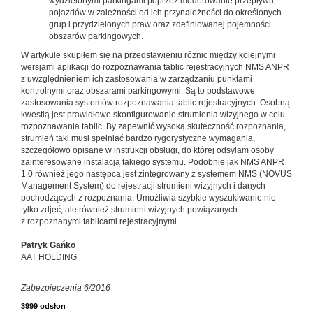
wydzielonymi parkingami poprzez moderowanie przepływu
pojazdów w zależności od ich przynależności do określonych
grup i przydzielonych praw oraz zdefiniowanej pojemności
obszarów parkingowych.
W artykule skupiłem się na przedstawieniu różnic między kolejnymi
wersjami aplikacji do rozpoznawania tablic rejestracyjnych NMS ANPR
z uwzględnieniem ich zastosowania w zarządzaniu punktami
kontrolnymi oraz obszarami parkingowymi. Są to podstawowe
zastosowania systemów rozpoznawania tablic rejestracyjnych. Osobną
kwestią jest prawidłowe skonfigurowanie strumienia wizyjnego w celu
rozpoznawania tablic. By zapewnić wysoką skuteczność rozpoznania,
strumień taki musi spełniać bardzo rygorystyczne wymagania,
szczegółowo opisane w instrukcji obsługi, do której odsyłam osoby
zainteresowane instalacją takiego systemu. Podobnie jak NMS ANPR
1.0 również jego następca jest zintegrowany z systemem NMS (NOVUS
Management System) do rejestracji strumieni wizyjnych i danych
pochodzących z rozpoznania. Umożliwia szybkie wyszukiwanie nie
tylko zdjęć, ale również strumieni wizyjnych powiązanych
z rozpoznanymi tablicami rejestracyjnymi.
Patryk Gańko
AAT HOLDING
Zabezpieczenia 6/2016
3999 odsłon