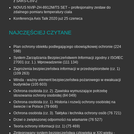
z SARS-CoV-2
NOVUS NVIP-2H-8912M/TS SET – profesjonalny zestaw do
zdalnego pomiaru temperatury ciała
Konferencja Axis Talk 2020 już 25 czerwca
NAJCZĘŚCIEJ CZYTANE
Plan ochrony obiektu podlegającego obowiązkowej ochronie
(224
598)
System Zarządzania Bezpieczeństwem Informacji zgodny z ISO/IEC
27001 (cz. 1.). Wprowadzenie
(111 134)
Zagrożenia bezpieczeństwa informacji w przedsiębiorstwie (cz. 1)
(109 263)
Winda - ważny element bezpieczeństwa pożarowego w ewakuacji
budynków
(105 603)
Ochrona osobista (cz. 2). Zjawiska wymuszające potrzebę
stosowania ochrony osobistej
(84 049)
Ochrona osobista (cz. 1). Historia i rozwój ochrony osobistej na
świecie i w Polsce
(79 668)
Ochrona osobista (cz. 3). Taktyka i technika ochrony osób
(76 721)
Drzwi o zwiększonej odporności na włamanie
(76 527)
Teoria ochrony informacji (cz. 1)
(75 469)
Zintegrowany system bezpieczeństwa człowieka w XXI wieku -