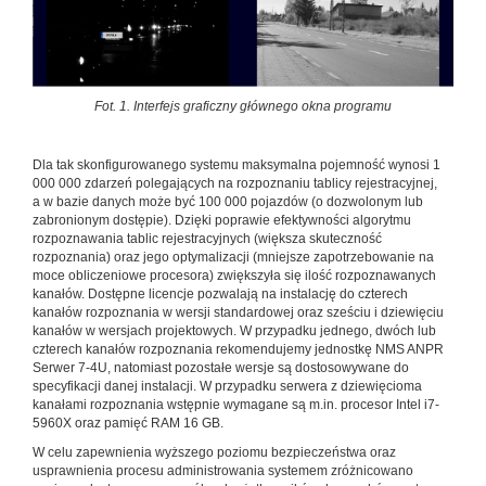
Fot. 1. Interfejs graficzny głównego okna programu
Dla tak skonfigurowanego systemu maksymalna pojemność wynosi 1
000 000 zdarzeń polegających na rozpoznaniu tablicy rejestracyjnej,
a w bazie danych może być 100 000 pojazdów (o dozwolonym lub
zabronionym dostępie). Dzięki poprawie efektywności algorytmu
rozpoznawania tablic rejestracyjnych (większa skuteczność
rozpoznania) oraz jego optymalizacji (mniejsze zapotrzebowanie na
moce obliczeniowe procesora) zwiększyła się ilość rozpoznawanych
kanałów. Dostępne licencje pozwalają na instalację do czterech
kanałów rozpoznania w wersji standardowej oraz sześciu i dziewięciu
kanałów w wersjach projektowych. W przypadku jednego, dwóch lub
czterech kanałów rozpoznania rekomendujemy jednostkę NMS ANPR
Serwer 7-4U, natomiast pozostałe wersje są dostosowywane do
specyfikacji danej instalacji. W przypadku serwera z dziewięcioma
kanałami rozpoznania wstępnie wymagane są m.in. procesor Intel i7-
5960X oraz pamięć RAM 16 GB.
W celu zapewnienia wyższego poziomu bezpieczeństwa oraz
usprawnienia procesu administrowania systemem zróżnicowano