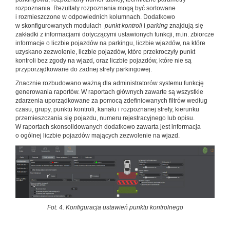
rozpoznania. Rezultaty rozpoznania mogą być sortowane
i rozmieszczone w odpowiednich kolumnach. Dodatkowo
w skonfigurowanych modułach
punkt kontroli
i
parking
znajdują się
zakładki z informacjami dotyczącymi ustawionych funkcji, m.in. zbiorcze
informacje o liczbie pojazdów na parkingu, liczbie wjazdów, na które
uzyskano zezwolenie, liczbie pojazdów, które przekroczyły punkt
kontroli bez zgody na wjazd, oraz liczbie pojazdów, które nie są
przyporządkowane do żadnej strefy parkingowej.
Znacznie rozbudowano ważną dla administratorów systemu funkcję
generowania raportów. W raportach głównych zawarte są wszystkie
zdarzenia uporządkowane za pomocą zdefiniowanych filtrów według
czasu, grupy, punktu kontroli, kanału i rozpoznanej strefy, kierunku
przemieszczania się pojazdu, numeru rejestracyjnego lub opisu.
W raportach skonsolidowanych dodatkowo zawarta jest informacja
o ogólnej liczbie pojazdów mających zezwolenie na wjazd.
Fot. 4. Konfiguracja ustawień punktu kontrolnego