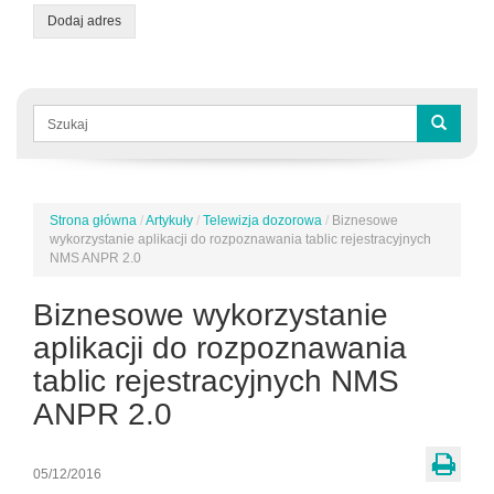
Dodaj adres
Formularz
wyszukiwania
Szukaj
Strona główna
/
Artykuły
/
Telewizja dozorowa
/
Biznesowe
Jesteś
wykorzystanie aplikacji do rozpoznawania tablic rejestracyjnych
tutaj
NMS ANPR 2.0
Biznesowe wykorzystanie
aplikacji do rozpoznawania
tablic rejestracyjnych NMS
ANPR 2.0
05/12/2016