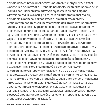
deklarowanych prądów roboczych (ograniczenie prądu przy niższej
wartości niż deklarowana). Ponadto parametry techniczne podawane w
instrukcjach i kartach katalogowych są często niejasne i błędne.
Otrzymane wyniki wskazują na to, że niektórzy producenci wydają
deklaracje zgodności bezpodstawnie, nie przeprowadziwszy
wymaganych badań w celu potwierdzenia deklarowanych parametrów.
Na początku jakość urządzenia ocenia się na podstawie parametrów
podawanych przez producenta w kartach katalogowych – im bardziej
są szczegółowe i zgodne z wymaganiami normy PN-EN 61643-21, tym
większe jest prawdopodobieństwo, że produkt został rzeczywiście
przebadany. Nie jest to jednak regułą, o czym świadczy przypadek
jednego z producentów – pomimo prawidłowo podanych danych trzy z
pięciu ograniczników uległy uszkodzeniu przy próbach udarowych. W
przypadku przebadanych urządzeń właściwym kryterium oceny jakości
okazała się cena. Urządzenia dwóch producentów, które przeszły
badania bez zastrzeżeń, były nawet kilkukrotnie droższe od produktów
pozostałych firm, które można nabyć po cenach rynkowych
(uwzględniających rabaty) wynoszących od 30 do 70 zł netto. Koszty
przeprowadzenia rzetelnych badań zgodnie z normą PN-EN 61643-21
uniemożliwiają oferowanie produktów w tak niskich cenach. Projektanci
i inwestorzy nie powinni zatem kierować się jak najniższą ceną przy
doborze ograniczników przepięć. W celu zapewnienia skutecznej
ochrony instalacji przed skutkami wyładowań atmosferycznych należy
stosować produkty dobrej jakości, najlepiej firm specjalizujących się w
produkcji odpowiednich urządzeń.
dr inż. Tomasz Maksimowicz