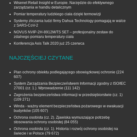
Wisenet Retail Insight w Europie. Narzędzie do efektywnego
zarządzania w handlu detalicznym
Pomiar temperatury ludzkiego ciała dzięki termowizji
Systemy zliczania ludzi firmy Dahua Technology pomagają w walce
z SARS-CoV-2
NOVUS NVIP-2H-8912M/TS SET – profesjonalny zestaw do
zdalnego pomiaru temperatury ciała
Konferencja Axis Talk 2020 już 25 czerwca
NAJCZĘŚCIEJ CZYTANE
Plan ochrony obiektu podlegającego obowiązkowej ochronie
(224
607)
System Zarządzania Bezpieczeństwem Informacji zgodny z ISO/IEC
27001 (cz. 1.). Wprowadzenie
(111 142)
Zagrożenia bezpieczeństwa informacji w przedsiębiorstwie (cz. 1)
(109 271)
Winda - ważny element bezpieczeństwa pożarowego w ewakuacji
budynków
(105 607)
Ochrona osobista (cz. 2). Zjawiska wymuszające potrzebę
stosowania ochrony osobistej
(84 055)
Ochrona osobista (cz. 1). Historia i rozwój ochrony osobistej na
świecie i w Polsce
(79 672)