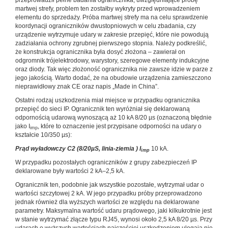
przeprowadził pełne badania ogranicznika, uwzględniające próbę
martwej strefy, problem ten zostałby wykryty przed wprowadzeniem
elementu do sprzedaży. Próba martwej strefy ma na celu sprawdzenie
koordynacji ograniczników dwustopniowych w celu zbadania, czy
urządzenie wytrzymuje udary w zakresie przepięć, które nie powodują
zadziałania ochrony zgrubnej pierwszego stopnia. Należy podkreślić,
że konstrukcja ogranicznika była dosyć złożona – zawierał on
odgromnik trójelektrodowy, warystory, szeregowe elementy indukcyjne
oraz diody. Tak więc złożoność ogranicznika nie zawsze idzie w parze z
jego jakością. Warto dodać, że na obudowie urządzenia zamieszczono
nieprawidłowy znak CE oraz napis „Made in China”.
Ostatni rodzaj uszkodzenia miał miejsce w przypadku ogranicznika
przepięć do sieci IP. Ogranicznik ten wyróżniał się deklarowaną
odpornością udarową wynoszącą aż 10 kA 8/20 µs (oznaczoną błędnie
jako I
, które to oznaczenie jest przypisane odporności na udary o
imp
kształcie 10/350 µs):
Prąd wyładowczy C2 (8/20µS, linia-ziemia ) I
10 kA.
imp
W przypadku pozostałych ograniczników z grupy zabezpieczeń IP
deklarowane były wartości 2 kA–2,5 kA.
Ogranicznik ten, podobnie jak wszystkie pozostałe, wytrzymał udar o
wartości szczytowej 2 kA. W jego przypadku próby przeprowadzono
jednak również dla wyższych wartości ze względu na deklarowane
parametry. Maksymalna wartość udaru prądowego, jaki kilkukrotnie jest
w stanie wytrzymać złącze typu RJ45, wynosi około 2,5 kA 8/20 µs. Przy