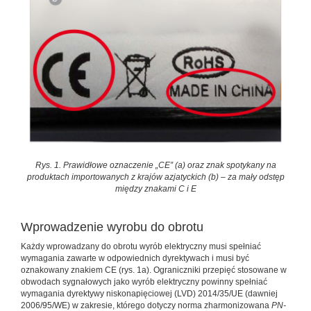
Rys. 1. Prawidłowe oznaczenie „CE” (a) oraz znak spotykany na
produktach importowanych z krajów azjatyckich (b) – za mały odstęp
między znakami C i E
Wprowadzenie wyrobu do obrotu
Każdy wprowadzany do obrotu wyrób elektryczny musi spełniać
wymagania zawarte w odpowiednich dyrektywach i musi być
oznakowany znakiem CE (rys. 1a). Ograniczniki przepięć stosowane w
obwodach sygnałowych jako wyrób elektryczny powinny spełniać
wymagania dyrektywy niskonapięciowej (LVD) 2014/35/UE (dawniej
2006/95/WE) w zakresie, którego dotyczy norma zharmonizowana
PN-