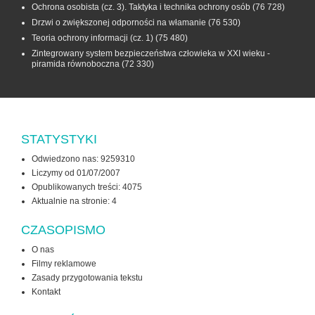
Ochrona osobista (cz. 3). Taktyka i technika ochrony osób
(76 728)
Drzwi o zwiększonej odporności na włamanie
(76 530)
Teoria ochrony informacji (cz. 1)
(75 480)
Zintegrowany system bezpieczeństwa człowieka w XXI wieku -
piramida równoboczna
(72 330)
STATYSTYKI
Odwiedzono nas: 9259310
Liczymy od 01/07/2007
Opublikowanych treści: 4075
Aktualnie na stronie:
4
CZASOPISMO
O nas
Filmy reklamowe
Zasady przygotowania tekstu
Kontakt