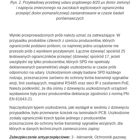
Rys. 2. Przykładowy przebieg udaru prądowego 8/20 µs (kolor zielony)
i napięcia zmierzonego na zaciskach wyjściowych ogranicznika
przepięć (kolor pomarańczowy) zarejestrowane w czasie badań
porównawczych
Wyniki przeprowadzonych prób należy uznać za zatrważające. W
przypadku produktów czterech z sześciu producentów, których
ograniczniki poddano próbom, co najmniej jedno urządzenie nie
przeszło prób z wynikiem pozytywnym. Łącznie dziewięć spośród 25
testowanych ograniczników przepięć (dziewięć spośród 17, jeżeli
uwzględni się tylko producentów, których SPD nie spełniały
deklarowanych parametrów) uległo uszkodzeniu w czasie prób
odporności na udary. Uszkodzeniom uległy badane SPD każdego
rodzaju, przeznaczone zarówno do ochrony torów transmisji sygnałów
wizji, linii zasilających, magistral RS485 oraz sieci IP z zasilaniem PoE.
Należy podkreślić, że dla ośmiu z dziewięciu uszkodzonych urządzeń
wystawione były przez producentów deklaracje zgodności z normą PN-
EN 61643-21.
Najczęstszym typem uszkodzenia, jaki wystąpił w siedmiu z dziewięciu
przypadków, było przerwanie ścieżek na laminatach PCB. Uszkodzone
zostały ograniczniki trzech typów jednego z producentów
przeznaczone do ochrony torów transmisji sygnałów wizyjnych, dla
których w danych technicznych zamieszczono zapisy:
Zabezpieczenie antyprzepięciowe:
3 - Iskrownik, Ochronnik gazowy,