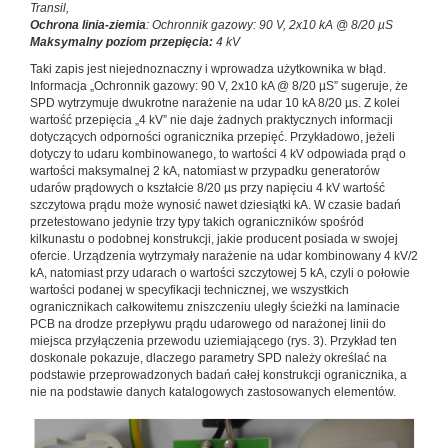
Transil,
Ochrona linia-ziemia
: Ochronnik gazowy: 90 V, 2x10 kA @ 8/20 µS
Maksymalny poziom przepięcia:
4 kV
Taki zapis jest niejednoznaczny i wprowadza użytkownika w błąd.
Informacja „Ochronnik gazowy: 90 V, 2x10 kA @ 8/20 µS” sugeruje, że
SPD wytrzymuje dwukrotne narażenie na udar 10 kA 8/20 µs. Z kolei
wartość przepięcia „4 kV” nie daje żadnych praktycznych informacji
dotyczących odporności ogranicznika przepięć. Przykładowo, jeżeli
dotyczy to udaru kombinowanego, to wartości 4 kV odpowiada prąd o
wartości maksymalnej 2 kA, natomiast w przypadku generatorów
udarów prądowych o kształcie 8/20 µs przy napięciu 4 kV wartość
szczytowa prądu może wynosić nawet dziesiątki kA. W czasie badań
przetestowano jedynie trzy typy takich ograniczników spośród
kilkunastu o podobnej konstrukcji, jakie producent posiada w swojej
ofercie. Urządzenia wytrzymały narażenie na udar kombinowany 4 kV/2
kA, natomiast przy udarach o wartości szczytowej 5 kA, czyli o połowie
wartości podanej w specyfikacji technicznej, we wszystkich
ogranicznikach całkowitemu zniszczeniu uległy ścieżki na laminacie
PCB na drodze przepływu prądu udarowego od narażonej linii do
miejsca przyłączenia przewodu uziemiającego (rys. 3). Przykład ten
doskonale pokazuje, dlaczego parametry SPD należy określać na
podstawie przeprowadzonych badań całej konstrukcji ogranicznika, a
nie na podstawie danych katalogowych zastosowanych elementów.