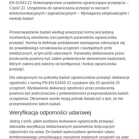
EN 61643-21 Niskonapięciowe urządzenia ograniczające przepięcia --
Część 21: Urządzenia do ograniczania przepięć w sieciach
telekomunikacyjnych i sygnalizacyjnych -- Wymagania eksploatacyjne i
metody badań.
Przeprowadzenie badań według powyższej normy jest jedyną
możliwością określenia rzeczywistych parametrów ogranicznika
przepięć. Norma ta definiuje podstawowe wymagania odnoszące się
do prawidłowego oznakowania urządzeń i niezbędnych prób
elektrycznych, w tym prób udarowych. Parametry deklarowane przez
producenta powinny być zatem potwierdzone stosownymi badaniami,
których zakres jest zależny od konfiguracji i funkcji ogranicznika
przepięć.
Dla zakupionych na potrzeby badań ograniczników przepięć deklaracje
zgodności z normą PN-EN 61643-21 uzyskano dla 20 spośród 25
urządzeń. Wystawienie deklaracji zgodności przez producenta
powinno być jednoznaczne z potwierdzeniem przeprowadzenia badań
urządzenia. Otrzymane wyniki mogą jednak świadczyć o tym, że nie
przeprowadzono takich badań.
Weryfikacja odporności udarowej
Jedną z prób, jakim poddano testowane ograniczniki przepięć,
stanowiła weryfikacja deklarowanych parametrów dotyczących
odporności na udary. Do badań wykorzystano generator udaru
kombinowanego umożliwiający narażenie badanych urządzeń na udar