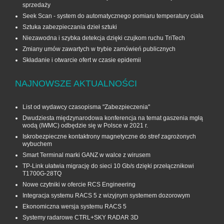
sprzedaży
Seek Scan - system do automatycznego pomiaru temperatury ciała
Sztuka zabezpieczania dzieł sztuki
Niezawodna i szybka detekcja dzięki czujkom ruchu TriTech
Zmiany umów zawartych w trybie zamówień publicznych
Składanie i otwarcie ofert w czasie epidemii
NAJNOWSZE AKTUALNOŚCI
List od wydawcy czasopisma "Zabezpieczenia"
Dwudziesta międzynarodowa konferencja na temat gaszenia mgłą
wodą (IWMC) odbędzie się w Polsce w 2021 r.
Iskrobezpieczne kontaktrony magnetyczne do stref zagrożonych
wybuchem
Smart Terminal marki GANZ w walce z wirusem
TP-Link ułatwia migrację do sieci 10 Gb/s dzięki przełącznikowi
T1700G‑28TQ
Nowe czytniki w ofercie RCS Engineering
Integracja systemu RACS 5 z wizyjnym systemem dozorowym
Ekonomiczna wersja systemu RACS 5
Systemy radarowe CTRL+SKY RADAR 3D