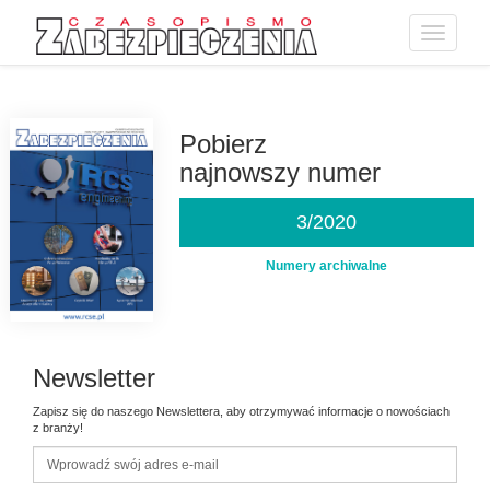
Toggle
navigatio
Przejdź
do
treści
Pobierz
najnowszy numer
3/2020
Numery archiwalne
Newsletter
Zapisz się do naszego Newslettera, aby otrzymywać informacje o nowościach
z branży!