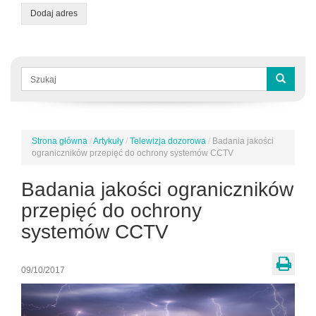
Dodaj adres
Formularz
wyszukiwania
Szukaj
Strona główna
/
Artykuły
/
Telewizja dozorowa
/
Badania jakości
Jesteś
ograniczników przepięć do ochrony systemów CCTV
tutaj
Badania jakości ograniczników
przepięć do ochrony
systemów CCTV
09/10/2017