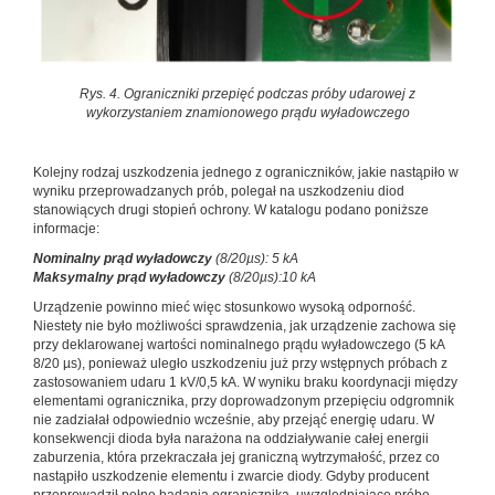
Rys. 4. Ograniczniki przepięć podczas próby udarowej z
wykorzystaniem znamionowego prądu wyładowczego
Kolejny rodzaj uszkodzenia jednego z ograniczników, jakie nastąpiło w
wyniku przeprowadzanych prób, polegał na uszkodzeniu diod
stanowiących drugi stopień ochrony. W katalogu podano poniższe
informacje:
Nominalny prąd wyładowczy
(8/20µs): 5 kA
Maksymalny prąd wyładowczy
(8/20µs):10 kA
Urządzenie powinno mieć więc stosunkowo wysoką odporność.
Niestety nie było możliwości sprawdzenia, jak urządzenie zachowa się
przy deklarowanej wartości nominalnego prądu wyładowczego (5 kA
8/20 µs), ponieważ uległo uszkodzeniu już przy wstępnych próbach z
zastosowaniem udaru 1 kV/0,5 kA. W wyniku braku koordynacji między
elementami ogranicznika, przy doprowadzonym przepięciu odgromnik
nie zadziałał odpowiednio wcześnie, aby przejąć energię udaru. W
konsekwencji dioda była narażona na oddziaływanie całej energii
zaburzenia, która przekraczała jej graniczną wytrzymałość, przez co
nastąpiło uszkodzenie elementu i zwarcie diody. Gdyby producent