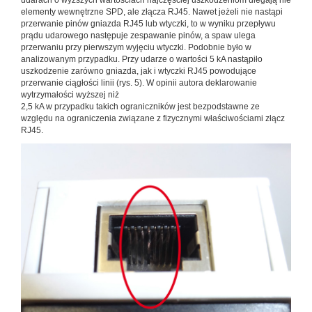
udarach o wyższych wartościach najczęściej uszkodzeniom ulegają nie
elementy wewnętrzne SPD, ale złącza RJ45. Nawet jeżeli nie nastąpi
przerwanie pinów gniazda RJ45 lub wtyczki, to w wyniku przepływu
prądu udarowego następuje zespawanie pinów, a spaw ulega
przerwaniu przy pierwszym wyjęciu wtyczki. Podobnie było w
analizowanym przypadku. Przy udarze o wartości 5 kA nastąpiło
uszkodzenie zarówno gniazda, jak i wtyczki RJ45 powodujące
przerwanie ciągłości linii (rys. 5). W opinii autora deklarowanie
wytrzymałości wyższej niż
2,5 kA w przypadku takich ograniczników jest bezpodstawne ze
względu na ograniczenia związane z fizycznymi właściwościami złącz
RJ45.