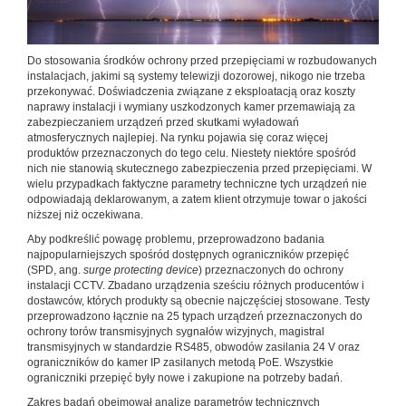
Do stosowania środków ochrony przed przepięciami w rozbudowanych
instalacjach, jakimi są systemy telewizji dozorowej, nikogo nie trzeba
przekonywać. Doświadczenia związane z eksploatacją oraz koszty
naprawy instalacji i wymiany uszkodzonych kamer przemawiają za
zabezpieczaniem urządzeń przed skutkami wyładowań
atmosferycznych najlepiej. Na rynku pojawia się coraz więcej
produktów przeznaczonych do tego celu. Niestety niektóre spośród
nich nie stanowią skutecznego zabezpieczenia przed przepięciami. W
wielu przypadkach faktyczne parametry techniczne tych urządzeń nie
odpowiadają deklarowanym, a zatem klient otrzymuje towar o jakości
niższej niż oczekiwana.
Aby podkreślić powagę problemu, przeprowadzono badania
najpopularniejszych spośród dostępnych ograniczników przepięć
(SPD, ang.
surge protecting device
) przeznaczonych do ochrony
instalacji CCTV. Zbadano urządzenia sześciu różnych producentów i
dostawców, których produkty są obecnie najczęściej stosowane. Testy
przeprowadzono łącznie na 25 typach urządzeń przeznaczonych do
ochrony torów transmisyjnych sygnałów wizyjnych, magistral
transmisyjnych w standardzie RS485, obwodów zasilania 24 V oraz
ograniczników do kamer IP zasilanych metodą PoE. Wszystkie
ograniczniki przepięć były nowe i zakupione na potrzeby badań.
Zakres badań obejmował analizę parametrów technicznych