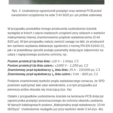
Rys. 3. Uszkodzony ogranicznik przepięć oraz laminat PCB przed
narażeniem urządzenia na udar 5 kV 8/20 µs i po próbie udarowej
W przypadku produktów innego producenta uszkodzenia ścieżek
wystąpiły w trzech z pięciu badanych urządzeń przy udarach o wartości
maksymalnej równej znamionowemu prądowi wyładowczemu (5 kA
8/20 µs). W tym przypadku należy zwrócić uwagę na fakt, że producent
ten zarówno wystawia deklaracje zgodności z normą PN-EN 61643-21,
jak i w prawidłowy sposób podaje parametry dotyczące odporności na
udary i napięciowego poziomu ochrony, np.:
Poziom protekcji Up linia-linia:
≤16 V – 1 kV/µs, C3
Poziom protekcji Up linia-uziem.:
≤1000 V – 1,2/50 µs, C2
Znamionowy prąd wyładowczy i
linia-linia:
25 A – 10/1000 µs, C3
n
Znamionowy prąd wyładowczy i
linia-uziem.:
5 kA – 8/20 µs, C2
n
Podanie znamionowej wartości prądu wyładowczego oznacza, że SPD
powinien wytrzymać taki udar wielokrotnie, a w tym przypadku już
pierwsza próba okazała się niszczącą (rys. 4a).
Ostatni z przypadków uszkodzenia ścieżek na laminacie PCB dotyczył
ogranicznika przepięć przeznaczonego do ochrony obwodu zasilania.
W danych katalogowych podano „Maksymalny prąd wyładowczy: 10 kA
(8/20µs)”. Uszkodzenie nastąpiło już przy wartości około 5 kA (rys. 4b).