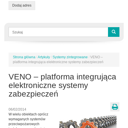
Dodaj adres
Formularz
wyszukiwania
Szukaj
Strona główna
/
Artykuły
/
Systemy zintegrowane
/
VENO –
Jesteś
platforma integrująca elektroniczne systemy zabezpieczeń
tutaj
VENO – platforma integrująca
elektroniczne systemy
zabezpieczeń
06/02/2014
W wielu obiektach oprócz
wymaganych systemów
przeciwpożarowych