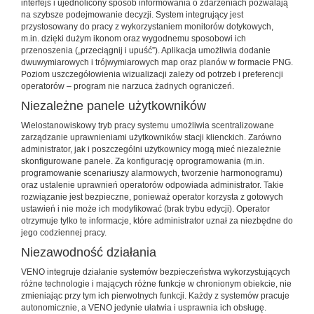
interfejs i ujednolicony sposób informowania o zdarzeniach pozwalają
na szybsze podejmowanie decyzji. System integrujący jest
przystosowany do pracy z wykorzystaniem monitorów dotykowych,
m.in. dzięki dużym ikonom oraz wygodnemu sposobowi ich
przenoszenia („przeciągnij i upuść”). Aplikacja umożliwia dodanie
dwuwymiarowych i trójwymiarowych map oraz planów w formacie PNG.
Poziom uszczegółowienia wizualizacji zależy od potrzeb i preferencji
operatorów – program nie narzuca żadnych ograniczeń.
Niezależne panele użytkowników
Wielostanowiskowy tryb pracy systemu umożliwia scentralizowane
zarządzanie uprawnieniami użytkowników stacji klienckich. Zarówno
administrator, jak i poszczególni użytkownicy mogą mieć niezależnie
skonfigurowane panele. Za konfigurację oprogramowania (m.in.
programowanie scenariuszy alarmowych, tworzenie harmonogramu)
oraz ustalenie uprawnień operatorów odpowiada administrator. Takie
rozwiązanie jest bezpieczne, ponieważ operator korzysta z gotowych
ustawień i nie może ich modyfikować (brak trybu edycji). Operator
otrzymuje tylko te informacje, które administrator uznał za niezbędne do
jego codziennej pracy.
Niezawodność działania
VENO integruje działanie systemów bezpieczeństwa wykorzystujących
różne technologie i mających różne funkcje w chronionym obiekcie, nie
zmieniając przy tym ich pierwotnych funkcji. Każdy z systemów pracuje
autonomicznie, a VENO jedynie ułatwia i usprawnia ich obsługę.