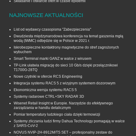
Składanie i otwarcie ofert w czasie epidemii
NAJNOWSZE AKTUALNOŚCI
List od wydawcy czasopisma "Zabezpieczenia"
Dwudziesta międzynarodowa konferencja na temat gaszenia mgłą
wodą (IWMC) odbędzie się w Polsce w 2021 r.
Iskrobezpieczne kontaktrony magnetyczne do stref zagrożonych
wybuchem
Smart Terminal marki GANZ w walce z wirusem
TP-Link ułatwia migrację do sieci 10 Gb/s dzięki przełącznikowi
T1700G‑28TQ
Nowe czytniki w ofercie RCS Engineering
Integracja systemu RACS 5 z wizyjnym systemem dozorowym
Ekonomiczna wersja systemu RACS 5
Systemy radarowe CTRL+SKY RADAR 3D
Wisenet Retail Insight w Europie. Narzędzie do efektywnego
zarządzania w handlu detalicznym
Pomiar temperatury ludzkiego ciała dzięki termowizji
Systemy zliczania ludzi firmy Dahua Technology pomagają w walce
z SARS-CoV-2
NOVUS NVIP-2H-8912M/TS SET – profesjonalny zestaw do