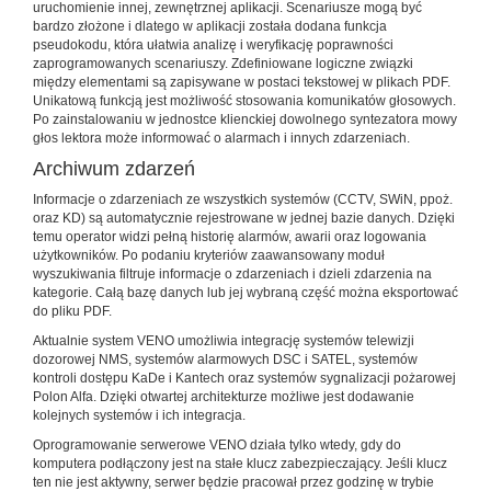
uruchomienie innej, zewnętrznej aplikacji. Scenariusze mogą być
bardzo złożone i dlatego w aplikacji została dodana funkcja
pseudokodu, która ułatwia analizę i weryfikację poprawności
zaprogramowanych scenariuszy. Zdefiniowane logiczne związki
między elementami są zapisywane w postaci tekstowej w plikach PDF.
Unikatową funkcją jest możliwość stosowania komunikatów głosowych.
Po zainstalowaniu w jednostce klienckiej dowolnego syntezatora mowy
głos lektora może informować o alarmach i innych zdarzeniach.
Archiwum zdarzeń
Informacje o zdarzeniach ze wszystkich systemów (CCTV, SWiN, ppoż.
oraz KD) są automatycznie rejestrowane w jednej bazie danych. Dzięki
temu operator widzi pełną historię alarmów, awarii oraz logowania
użytkowników. Po podaniu kryteriów zaawansowany moduł
wyszukiwania filtruje informacje o zdarzeniach i dzieli zdarzenia na
kategorie. Całą bazę danych lub jej wybraną część można eksportować
do pliku PDF.
Aktualnie system VENO umożliwia integrację systemów telewizji
dozorowej NMS, systemów alarmowych DSC i SATEL, systemów
kontroli dostępu KaDe i Kantech oraz systemów sygnalizacji pożarowej
Polon Alfa. Dzięki otwartej architekturze możliwe jest dodawanie
kolejnych systemów i ich integracja.
Oprogramowanie serwerowe VENO działa tylko wtedy, gdy do
komputera podłączony jest na stałe klucz zabezpieczający. Jeśli klucz
ten nie jest aktywny, serwer będzie pracował przez godzinę w trybie