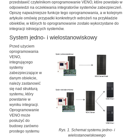
przedstawić czytelnikom oprogramowanie VENO, które powstało w
odpowiedzi na oczekiwania integratorów systemów zabezpieczeń.
Opiszę najważniejsze funkcje tego oprogramowania, a w kolejnym
artykule omówię przypadki konkretnych wdrożeń na przykładzie
obiektów, w których to oprogramowanie zostało wykorzystane do
integracji istniejących systemów.
System jedno- i wielostanowiskowy
Przed użyciem
oprogramowania
VENO,
integrującego
systemy
zabezpieczające w
danym obiekcie,
należy zastanowić
się nad strukturą
systemu, który
powstanie w
wyniku integracji.
Oprogramowanie
VENO może
posłużyć do
budowy zarówno
Rys. 1. Schemat systemu jedno- i
prostego systemu
wielostanowiskowego