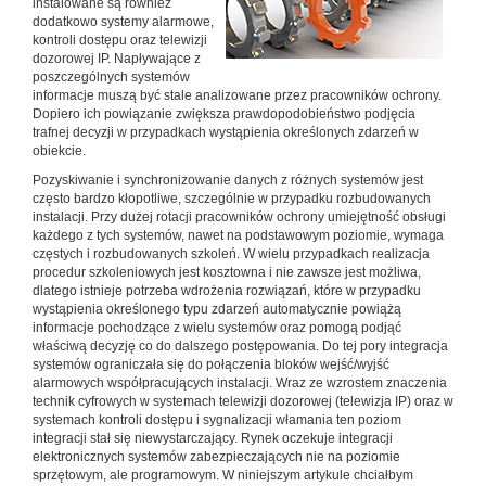
instalowane są również
dodatkowo systemy alarmowe,
kontroli dostępu oraz telewizji
dozorowej IP. Napływające z
poszczególnych systemów
informacje muszą być stale analizowane przez pracowników ochrony.
Dopiero ich powiązanie zwiększa prawdopodobieństwo podjęcia
trafnej decyzji w przypadkach wystąpienia określonych zdarzeń w
obiekcie.
Pozyskiwanie i synchronizowanie danych z różnych systemów jest
często bardzo kłopotliwe, szczególnie w przypadku rozbudowanych
instalacji. Przy dużej rotacji pracowników ochrony umiejętność obsługi
każdego z tych systemów, nawet na podstawowym poziomie, wymaga
częstych i rozbudowanych szkoleń. W wielu przypadkach realizacja
procedur szkoleniowych jest kosztowna i nie zawsze jest możliwa,
dlatego istnieje potrzeba wdrożenia rozwiązań, które w przypadku
wystąpienia określonego typu zdarzeń automatycznie powiążą
informacje pochodzące z wielu systemów oraz pomogą podjąć
właściwą decyzję co do dalszego postępowania. Do tej pory integracja
systemów ograniczała się do połączenia bloków wejść/wyjść
alarmowych współpracujących instalacji. Wraz ze wzrostem znaczenia
technik cyfrowych w systemach telewizji dozorowej (telewizja IP) oraz w
systemach kontroli dostępu i sygnalizacji włamania ten poziom
integracji stał się niewystarczający. Rynek oczekuje integracji
elektronicznych systemów zabezpieczających nie na poziomie
sprzętowym, ale programowym. W niniejszym artykule chciałbym