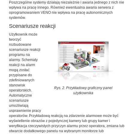
Poszczególne systemy działają niezależnie i awaria jednego z nich nie
wpływa na pracę innego. Również ewentualna awaria serwera z
oprogramowaniem VENO nie wpływa na pracę autonomicznych
systemów.
Scenariusze reakcji
Użytkownik może
tworzyć
rozbudowane
scenariusze reakcji
programu na
alarmy. Schematy
reakcji na alarm
mogą zostać
przypisane do
zdefiniowanych
stanowisk
Rys. 2. Przykładowy graficzny panel
operatorskich.
użytkownika
Automatyczne
scenariusze
umożliwiają
usprawnienie pracy
operatorów. Przykładową reakcją na zdarzenie alarmowe może być
wyświetlenie obrazów z pojedynczej kamery lub grupy kamer i
weryfikacja rzeczywistych przyczyn alarmu przez operatora, zmiana lub
otwarcie dodatkowego panelu na wybranym monitorze lub