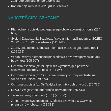
zdalnego pomiaru temperatury ciała
Konferencja Axis Talk 2020 już 25 czerwca
NAJCZĘŚCIEJ CZYTANE
Plan ochrony obiektu podlegającego obowiązkowej ochronie
(224
607)
System Zarządzania Bezpieczeństwem Informacji zgodny z ISO/IEC
27001 (cz. 1.). Wprowadzenie
(111 142)
Zagrożenia bezpieczeństwa informacji w przedsiębiorstwie (cz. 1)
(109 272)
Winda - ważny element bezpieczeństwa pożarowego w ewakuacji
budynków
(105 607)
Ochrona osobista (cz. 2). Zjawiska wymuszające potrzebę
stosowania ochrony osobistej
(84 056)
Ochrona osobista (cz. 1). Historia i rozwój ochrony osobistej na
świecie i w Polsce
(79 674)
Ochrona osobista (cz. 3). Taktyka i technika ochrony osób
(76 730)
Drzwi o zwiększonej odporności na włamanie
(76 533)
Teoria ochrony informacji (cz. 1)
(75 480)
Zintegrowany system bezpieczeństwa człowieka w XXI wieku -
piramida równoboczna
(72 331)