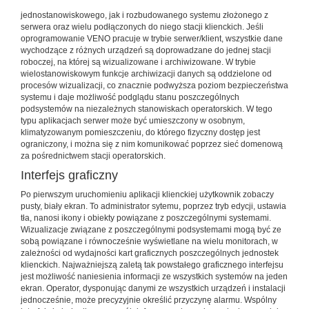
jednostanowiskowego, jak i rozbudowanego systemu złożonego z
serwera oraz wielu podłączonych do niego stacji klienckich. Jeśli
oprogramowanie VENO pracuje w trybie serwer/klient, wszystkie dane
wychodzące z różnych urządzeń są doprowadzane do jednej stacji
roboczej, na której są wizualizowane i archiwizowane. W trybie
wielostanowiskowym funkcje archiwizacji danych są oddzielone od
procesów wizualizacji, co znacznie podwyższa poziom bezpieczeństwa
systemu i daje możliwość podglądu stanu poszczególnych
podsystemów na niezależnych stanowiskach operatorskich. W tego
typu aplikacjach serwer może być umieszczony w osobnym,
klimatyzowanym pomieszczeniu, do którego fizyczny dostęp jest
ograniczony, i można się z nim komunikować poprzez sieć domenową
za pośrednictwem stacji operatorskich.
Interfejs graficzny
Po pierwszym uruchomieniu aplikacji klienckiej użytkownik zobaczy
pusty, biały ekran. To administrator sytemu, poprzez tryb edycji, ustawia
tła, nanosi ikony i obiekty powiązane z poszczególnymi systemami.
Wizualizacje związane z poszczególnymi podsystemami mogą być ze
sobą powiązane i równocześnie wyświetlane na wielu monitorach, w
zależności od wydajności kart graficznych poszczególnych jednostek
klienckich. Najważniejszą zaletą tak powstałego graficznego interfejsu
jest możliwość naniesienia informacji ze wszystkich systemów na jeden
ekran. Operator, dysponując danymi ze wszystkich urządzeń i instalacji
jednocześnie, może precyzyjnie określić przyczynę alarmu. Wspólny