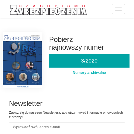
Toggle
navigatio
Przejdź
do
treści
Pobierz
najnowszy numer
3/2020
Numery archiwalne
Newsletter
Zapisz się do naszego Newslettera, aby otrzymywać informacje o nowościach
z branży!