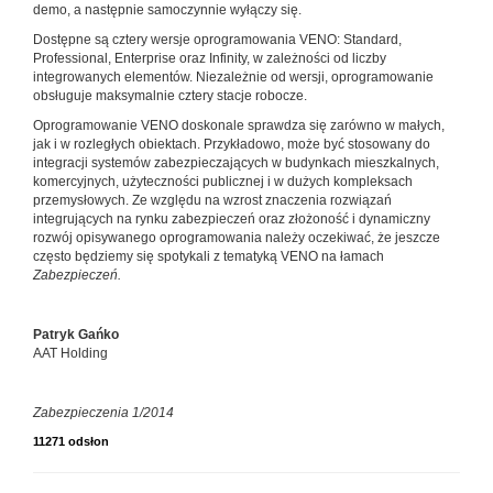
demo, a następnie samoczynnie wyłączy się.
Dostępne są cztery wersje oprogramowania VENO: Standard,
Professional, Enterprise oraz Infinity, w zależności od liczby
integrowanych elementów. Niezależnie od wersji, oprogramowanie
obsługuje maksymalnie cztery stacje robocze.
Oprogramowanie VENO doskonale sprawdza się zarówno w małych,
jak i w rozległych obiektach. Przykładowo, może być stosowany do
integracji systemów zabezpieczających w budynkach mieszkalnych,
komercyjnych, użyteczności publicznej i w dużych kompleksach
przemysłowych. Ze względu na wzrost znaczenia rozwiązań
integrujących na rynku zabezpieczeń oraz złożoność i dynamiczny
rozwój opisywanego oprogramowania należy oczekiwać, że jeszcze
często będziemy się spotykali z tematyką VENO na łamach
Zabezpieczeń.
Patryk Gańko
AAT Holding
Zabezpieczenia 1/2014
11271 odsłon