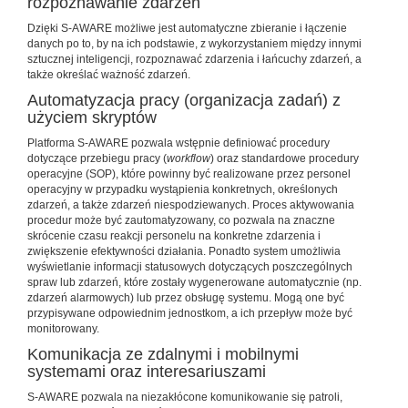
rozpoznawanie zdarzeń
Dzięki S-AWARE możliwe jest automatyczne zbieranie i łączenie
danych po to, by na ich podstawie, z wykorzystaniem między innymi
sztucznej inteligencji, rozpoznawać zdarzenia i łańcuchy zdarzeń, a
także określać ważność zdarzeń.
Automatyzacja pracy (organizacja zadań) z
użyciem skryptów
Platforma S-AWARE pozwala wstępnie definiować procedury
dotyczące przebiegu pracy (
workflow
) oraz standardowe procedury
operacyjne (SOP), które powinny być realizowane przez personel
operacyjny w przypadku wystąpienia konkretnych, określonych
zdarzeń, a także zdarzeń niespodziewanych. Proces aktywowania
procedur może być zautomatyzowany, co pozwala na znaczne
skrócenie czasu reakcji personelu na konkretne zdarzenia i
zwiększenie efektywności działania. Ponadto system umożliwia
wyświetlanie informacji statusowych dotyczących poszczególnych
spraw lub zdarzeń, które zostały wygenerowane automatycznie (np.
zdarzeń alarmowych) lub przez obsługę systemu. Mogą one być
przypisywane odpowiednim jednostkom, a ich przepływ może być
monitorowany.
Komunikacja ze zdalnymi i mobilnymi
systemami oraz interesariuszami
S-AWARE pozwala na niezakłócone komunikowanie się patroli,