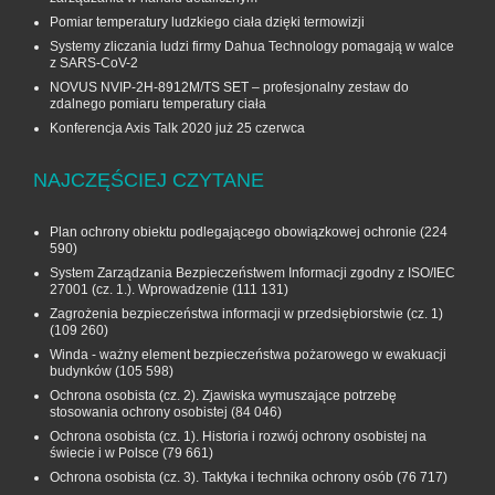
Pomiar temperatury ludzkiego ciała dzięki termowizji
Systemy zliczania ludzi firmy Dahua Technology pomagają w walce
z SARS-CoV-2
NOVUS NVIP-2H-8912M/TS SET – profesjonalny zestaw do
zdalnego pomiaru temperatury ciała
Konferencja Axis Talk 2020 już 25 czerwca
NAJCZĘŚCIEJ CZYTANE
Plan ochrony obiektu podlegającego obowiązkowej ochronie
(224
590)
System Zarządzania Bezpieczeństwem Informacji zgodny z ISO/IEC
27001 (cz. 1.). Wprowadzenie
(111 131)
Zagrożenia bezpieczeństwa informacji w przedsiębiorstwie (cz. 1)
(109 260)
Winda - ważny element bezpieczeństwa pożarowego w ewakuacji
budynków
(105 598)
Ochrona osobista (cz. 2). Zjawiska wymuszające potrzebę
stosowania ochrony osobistej
(84 046)
Ochrona osobista (cz. 1). Historia i rozwój ochrony osobistej na
świecie i w Polsce
(79 661)
Ochrona osobista (cz. 3). Taktyka i technika ochrony osób
(76 717)