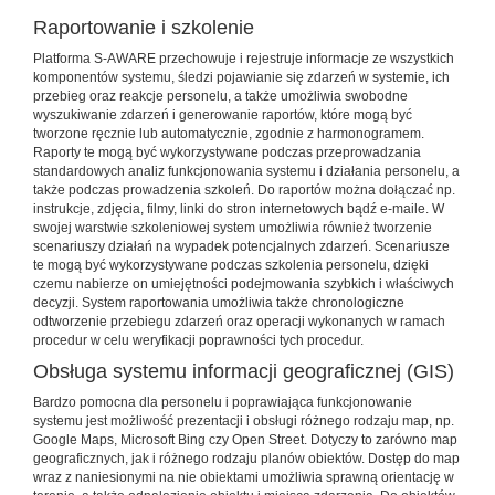
Raportowanie i szkolenie
Platforma S-AWARE przechowuje i rejestruje informacje ze wszystkich
komponentów systemu, śledzi pojawianie się zdarzeń w systemie, ich
przebieg oraz reakcje personelu, a także umożliwia swobodne
wyszukiwanie zdarzeń i generowanie raportów, które mogą być
tworzone ręcznie lub automatycznie, zgodnie z harmonogramem.
Raporty te mogą być wykorzystywane podczas przeprowadzania
standardowych analiz funkcjonowania systemu i działania personelu, a
także podczas prowadzenia szkoleń. Do raportów można dołączać np.
instrukcje, zdjęcia, filmy, linki do stron internetowych bądź e-maile. W
swojej warstwie szkoleniowej system umożliwia również tworzenie
scenariuszy działań na wypadek potencjalnych zdarzeń. Scenariusze
te mogą być wykorzystywane podczas szkolenia personelu, dzięki
czemu nabierze on umiejętności podejmowania szybkich i właściwych
decyzji. System raportowania umożliwia także chronologiczne
odtworzenie przebiegu zdarzeń oraz operacji wykonanych w ramach
procedur w celu weryfikacji poprawności tych procedur.
Obsługa systemu informacji geograficznej (GIS)
Bardzo pomocna dla personelu i poprawiająca funkcjonowanie
systemu jest możliwość prezentacji i obsługi różnego rodzaju map, np.
Google Maps, Microsoft Bing czy Open Street. Dotyczy to zarówno map
geograficznych, jak i różnego rodzaju planów obiektów. Dostęp do map
wraz z naniesionymi na nie obiektami umożliwia sprawną orientację w