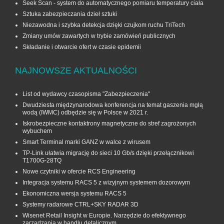
Seek Scan - system do automatycznego pomiaru temperatury ciała
Sztuka zabezpieczania dzieł sztuki
Niezawodna i szybka detekcja dzięki czujkom ruchu TriTech
Zmiany umów zawartych w trybie zamówień publicznych
Składanie i otwarcie ofert w czasie epidemii
NAJNOWSZE AKTUALNOŚCI
List od wydawcy czasopisma "Zabezpieczenia"
Dwudziesta międzynarodowa konferencja na temat gaszenia mgłą
wodą (IWMC) odbędzie się w Polsce w 2021 r.
Iskrobezpieczne kontaktrony magnetyczne do stref zagrożonych
wybuchem
Smart Terminal marki GANZ w walce z wirusem
TP-Link ułatwia migrację do sieci 10 Gb/s dzięki przełącznikowi
T1700G‑28TQ
Nowe czytniki w ofercie RCS Engineering
Integracja systemu RACS 5 z wizyjnym systemem dozorowym
Ekonomiczna wersja systemu RACS 5
Systemy radarowe CTRL+SKY RADAR 3D
Wisenet Retail Insight w Europie. Narzędzie do efektywnego
zarządzania w handlu detalicznym