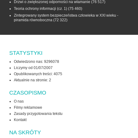
Drzwi o zwiększonej odporności na włamanie
(76 517)
Teoria ochrony informacji (cz. 1)
(75 460)
Zintegrowany system bezpieczeństwa człowieka w XXI wieku -
piramida równoboczna
(72 322)
STATYSTYKI
Odwiedzono nas: 9296078
Liczymy od 01/07/2007
Opublikowanych treści: 4075
Aktualnie na stronie:
2
CZASOPISMO
O nas
Filmy reklamowe
Zasady przygotowania tekstu
Kontakt
NA SKRÓTY