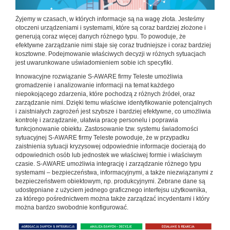
Żyjemy w czasach, w których informacje są na wagę złota. Jesteśmy
otoczeni urządzeniami i systemami, które są coraz bardziej złożone i
generują coraz więcej danych różnego typu. To powoduje, że
efektywne zarządzanie nimi staje się coraz trudniejsze i coraz bardziej
kosztowne. Podejmowanie właściwych decyzji w różnych sytuacjach
jest uwarunkowane uświadomieniem sobie ich specyfiki.
Innowacyjne rozwiązanie S-AWARE firmy Teleste umożliwia
gromadzenie i analizowanie informacji na temat każdego
niepokojącego zdarzenia, które pochodzą z różnych źródeł, oraz
zarządzanie nimi. Dzięki temu właściwe identyfikowanie potencjalnych
i zaistniałych zagrożeń jest szybsze i bardziej efektywne, co umożliwia
kontrolę i zarządzanie, ułatwia pracę personelu i poprawia
funkcjonowanie obiektu. Zastosowanie tzw. systemu świadomości
sytuacyjnej S-AWARE firmy Teleste powoduje, że w przypadku
zaistnienia sytuacji kryzysowej odpowiednie informacje docierają do
odpowiednich osób lub jednostek we właściwej formie i właściwym
czasie. S-AWARE umożliwia integrację i zarządzanie różnego typu
systemami – bezpieczeństwa, informacyjnymi, a także niezwiązanymi z
bezpieczeństwem obiektowym, np. produkcyjnymi. Zebrane dane są
udostępniane z użyciem jednego graficznego interfejsu użytkownika,
za którego pośrednictwem można także zarządzać incydentami i który
można bardzo swobodnie konfigurować.