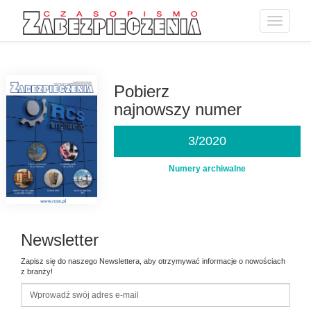
Toggle
navigatio
Przejdź
do
treści
Pobierz
najnowszy numer
3/2020
Numery archiwalne
Newsletter
Zapisz się do naszego Newslettera, aby otrzymywać informacje o nowościach
z branży!