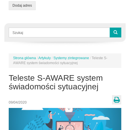
Dodaj adres
Formularz
wyszukiwania
Szukaj
Strona główna
/
Artykuły
/
Systemy zintegrowane
/
Teleste S-
Jesteś
AWARE system świadomości sytuacyjnej
tutaj
Teleste S-AWARE system
świadomości sytuacyjnej
09/04/2020