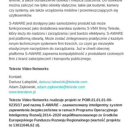
terenie, a także odnalezienie obiektu i miejsca zdarzenia. Do obiektów
można zaliczyć nie tylko obiekty statyczne, takie jak budynki, kamery
czy systemy, ale także urządzenia mobilne i przemieszczających się
użytkowników.
S-AWARE jest dostępny jako samodzielny produkt lub może
funkcjonować jako dodatkowa warstwa systemu S-VMX firmy Teleste,
który służy do nadzoru i zarządzania i jest bardzo efektywny. S-AWARE
jest platformą otwartą. Może zostać zintegrowany praktycznie z każdym
innym technicznym systemem firm trzecich, co czyni go niezwykle
elastycznym narzędziem do zarządzania. Już w chwili obecnej
platforma S-AWARE zapewnia kompatybilność z produktami czołowych
firm z branż zabezpieczeń i transportu publicznego.
Teleste Video Networks
Kontakt:
Dariusz Łabędzki,
dariusz.labedzki@teleste.com
Adam Zajkowski,
adam.zajkowski@teleste.com
www.telestevn.pl
Teleste Video Networks realizuje projekt nr POIR.01.01.01-00-
0235/17 pod nazwą
S-AWARE – zaawansowany inteligentny system
zapewnienia bezpieczeństwa
w ramach Programu Operacyjnego
Inteligentny Rozwój 2014–2020 współfinansowanego ze środków
Europejskiego Funduszu Rozwoju Regionalnego (wartość projektu
to 13611646,62 zł).