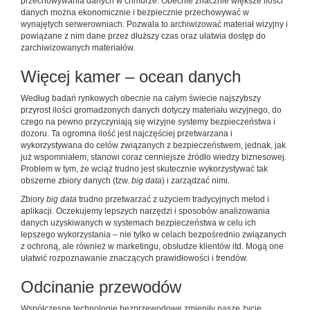
przechowywania danych w chmurze. Obecnie znacznie większe ilości
danych można ekonomicznie i bezpiecznie przechowywać w
wynajętych serwerowniach. Pozwala to archiwizować materiał wizyjny i
powiązane z nim dane przez dłuższy czas oraz ułatwia dostęp do
zarchiwizowanych materiałów.
Więcej kamer – ocean danych
Według badań rynkowych obecnie na całym świecie najszybszy
przyrost ilości gromadzonych danych dotyczy materiału wizyjnego, do
czego na pewno przyczyniają się wizyjne systemy bezpieczeństwa i
dozoru. Ta ogromna ilość jest najczęściej przetwarzana i
wykorzystywana do celów związanych z bezpieczeństwem, jednak, jak
już wspomniałem, stanowi coraz cenniejsze źródło wiedzy biznesowej.
Problem w tym, że wciąż trudno jest skutecznie wykorzystywać tak
obszerne zbiory danych (tzw.
big data
) i zarządzać nimi.
Zbiory
big data
trudno przetwarzać z użyciem tradycyjnych metod i
aplikacji. Oczekujemy lepszych narzędzi i sposobów analizowania
danych uzyskiwanych w systemach bezpieczeństwa w celu ich
lepszego wykorzystania – nie tylko w celach bezpośrednio związanych
z ochroną, ale również w marketingu, obsłudze klientów itd. Mogą one
ułatwić rozpoznawanie znaczących prawidłowości i trendów.
Odcinanie przewodów
Współczesne technologie bezprzewodowe zmieniły nasze życie.