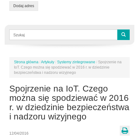
Dodaj adres
Formularz
wyszukiwania
Szukaj
Strona główna
/
Artykuły
/
Systemy zintegrowane
/
Spojrzenie na
Jesteś
IoT. Czego można się spodziewać w 2016 r. w dziedzinie
tutaj
bezpieczeństwa i nadzoru wizyjnego
Spojrzenie na IoT. Czego
można się spodziewać w 2016
r. w dziedzinie bezpieczeństwa
i nadzoru wizyjnego
12/04/2016