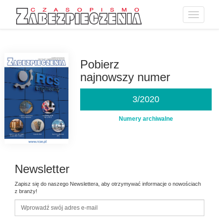
Toggle
navigatio
Przejdź
do
treści
Pobierz
najnowszy numer
3/2020
Numery archiwalne
Newsletter
Zapisz się do naszego Newslettera, aby otrzymywać informacje o nowościach
z branży!