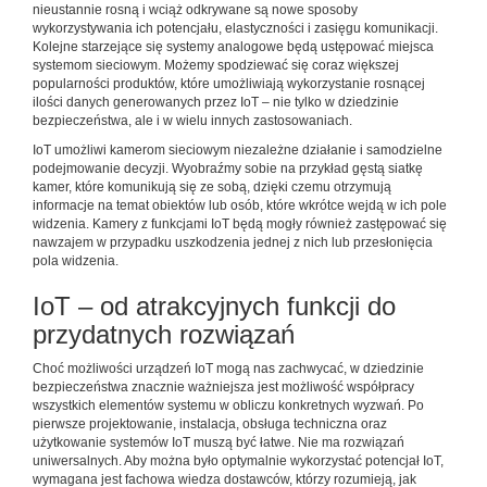
nieustannie rosną i wciąż odkrywane są nowe sposoby
wykorzystywania ich potencjału, elastyczności i zasięgu komunikacji.
Kolejne starzejące się systemy analogowe będą ustępować miejsca
systemom sieciowym. Możemy spodziewać się coraz większej
popularności produktów, które umożliwiają wykorzystanie rosnącej
ilości danych generowanych przez IoT – nie tylko w dziedzinie
bezpieczeństwa, ale i w wielu innych zastosowaniach.
IoT umożliwi kamerom sieciowym niezależne działanie i samodzielne
podejmowanie decyzji. Wyobraźmy sobie na przykład gęstą siatkę
kamer, które komunikują się ze sobą, dzięki czemu otrzymują
informacje na temat obiektów lub osób, które wkrótce wejdą w ich pole
widzenia. Kamery z funkcjami IoT będą mogły również zastępować się
nawzajem w przypadku uszkodzenia jednej z nich lub przesłonięcia
pola widzenia.
IoT – od atrakcyjnych funkcji do
przydatnych rozwiązań
Choć możliwości urządzeń IoT mogą nas zachwycać, w dziedzinie
bezpieczeństwa znacznie ważniejsza jest możliwość współpracy
wszystkich elementów systemu w obliczu konkretnych wyzwań. Po
pierwsze projektowanie, instalacja, obsługa techniczna oraz
użytkowanie systemów IoT muszą być łatwe. Nie ma rozwiązań
uniwersalnych. Aby można było optymalnie wykorzystać potencjał IoT,
wymagana jest fachowa wiedza dostawców, którzy rozumieją, jak