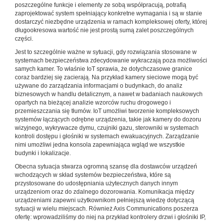
poszczególne funkcje i elementy ze sobą współpracują, potrafią
zaprojektować system spełniający konkretne wymagania i są w stanie
dostarczyć niezbędne urządzenia w ramach kompleksowej oferty, której
długookresowa wartość nie jest prostą sumą zalet poszczególnych
części.
Jest to szczególnie ważne w sytuacji, gdy rozwiązania stosowane w
systemach bezpieczeństwa zdecydowanie wykraczają poza możliwości
samych kamer. To właśnie IoT sprawia, że dotychczasowe granice
coraz bardziej się zacierają. Na przykład kamery sieciowe mogą być
używane do zarządzania informacjami o budynkach, do analiz
biznesowych w handlu detalicznym, a nawet w badaniach naukowych
opartych na bieżącej analizie wzorców ruchu drogowego i
przemieszczania się tłumów. IoT umożliwi tworzenie kompleksowych
systemów łączących odrębne urządzenia, takie jak kamery do dozoru
wizyjnego, wykrywacze dymu, czujniki gazu, sterowniki w systemach
kontroli dostępu i głośniki w systemach ewakuacyjnych. Zarządzanie
nimi umożliwi jedna konsola zapewniająca wgląd we wszystkie
budynki i lokalizacje.
Obecna sytuacja stwarza ogromną szansę dla dostawców urządzeń
wchodzących w skład systemów bezpieczeństwa, które są
przystosowane do udostępniania użytecznych danych innym
urządzeniom oraz do zdalnego dozorowania. Komunikacja między
urządzeniami zapewni użytkownikom pełniejszą wiedzę dotyczącą
sytuacji w wielu miejscach. Również Axis Communications poszerza
ofertę: wprowadziliśmy do niej na przykład kontrolery drzwi i głośniki IP,