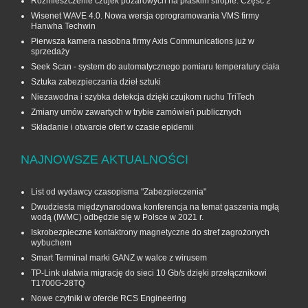
Rozmieszczenie czujek pożarowych na płaskim stropie. Część 2
Wisenet WAVE 4.0. Nowa wersja oprogramowania VMS firmy
Hanwha Techwin
Pierwsza kamera nasobna firmy Axis Communications już w
sprzedaży
Seek Scan - system do automatycznego pomiaru temperatury ciała
Sztuka zabezpieczania dzieł sztuki
Niezawodna i szybka detekcja dzięki czujkom ruchu TriTech
Zmiany umów zawartych w trybie zamówień publicznych
Składanie i otwarcie ofert w czasie epidemii
NAJNOWSZE AKTUALNOŚCI
List od wydawcy czasopisma "Zabezpieczenia"
Dwudziesta międzynarodowa konferencja na temat gaszenia mgłą
wodą (IWMC) odbędzie się w Polsce w 2021 r.
Iskrobezpieczne kontaktrony magnetyczne do stref zagrożonych
wybuchem
Smart Terminal marki GANZ w walce z wirusem
TP-Link ułatwia migrację do sieci 10 Gb/s dzięki przełącznikowi
T1700G‑28TQ
Nowe czytniki w ofercie RCS Engineering