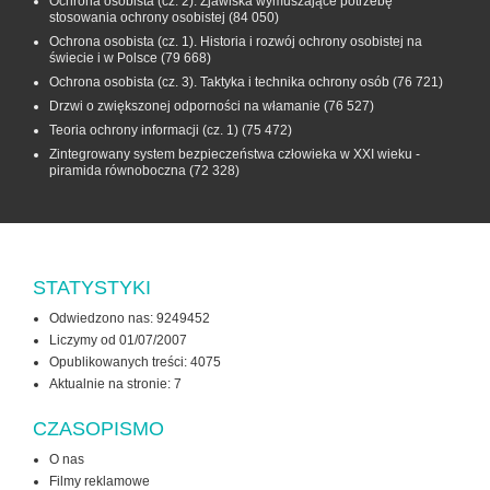
Ochrona osobista (cz. 2). Zjawiska wymuszające potrzebę
stosowania ochrony osobistej
(84 050)
Ochrona osobista (cz. 1). Historia i rozwój ochrony osobistej na
świecie i w Polsce
(79 668)
Ochrona osobista (cz. 3). Taktyka i technika ochrony osób
(76 721)
Drzwi o zwiększonej odporności na włamanie
(76 527)
Teoria ochrony informacji (cz. 1)
(75 472)
Zintegrowany system bezpieczeństwa człowieka w XXI wieku -
piramida równoboczna
(72 328)
STATYSTYKI
Odwiedzono nas: 9249452
Liczymy od 01/07/2007
Opublikowanych treści: 4075
Aktualnie na stronie:
7
CZASOPISMO
O nas
Filmy reklamowe