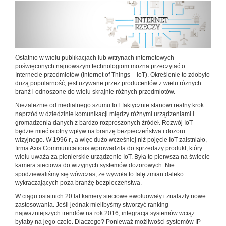
Ostatnio w wielu publikacjach lub witrynach internetowych
poświęconych najnowszym technologiom można przeczytać o
Internecie przedmiotów (Internet of Things – IoT). Określenie to zdobyło
dużą popularność, jest używane przez producentów z wielu różnych
branż i odnoszone do wielu skrajnie różnych przedmiotów.
Niezależnie od medialnego szumu IoT faktycznie stanowi realny krok
naprzód w dziedzinie komunikacji między różnymi urządzeniami i
gromadzenia danych z bardzo rozproszonych źródeł. Rozwój IoT
będzie mieć istotny wpływ na branżę bezpieczeństwa i dozoru
wizyjnego. W 1996 r., a więc dużo wcześniej niż pojęcie IoT zaistniało,
firma Axis Communications wprowadziła do sprzedaży produkt, który
wielu uważa za pionierskie urządzenie IoT. Była to pierwsza na świecie
kamera sieciowa do wizyjnych systemów dozorowych. Nie
spodziewaliśmy się wówczas, że wywoła to falę zmian daleko
wykraczających poza branżę bezpieczeństwa.
W ciągu ostatnich 20 lat kamery sieciowe ewoluowały i znalazły nowe
zastosowania. Jeśli jednak mielibyśmy stworzyć ranking
najważniejszych trendów na rok 2016, integracja systemów wciąż
byłaby na jego czele. Dlaczego? Ponieważ możliwości systemów IP