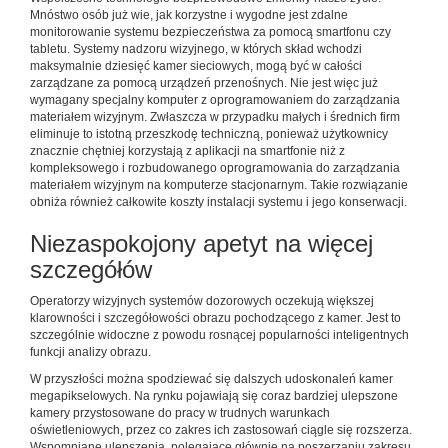
Mnóstwo osób już wie, jak korzystne i wygodne jest zdalne
monitorowanie systemu bezpieczeństwa za pomocą smartfonu czy
tabletu. Systemy nadzoru wizyjnego, w których skład wchodzi
maksymalnie dziesięć kamer sieciowych, mogą być w całości
zarządzane za pomocą urządzeń przenośnych. Nie jest więc już
wymagany specjalny komputer z oprogramowaniem do zarządzania
materiałem wizyjnym. Zwłaszcza w przypadku małych i średnich firm
eliminuje to istotną przeszkodę techniczną, ponieważ użytkownicy
znacznie chętniej korzystają z aplikacji na smartfonie niż z
kompleksowego i rozbudowanego oprogramowania do zarządzania
materiałem wizyjnym na komputerze stacjonarnym. Takie rozwiązanie
obniża również całkowite koszty instalacji systemu i jego konserwacji.
Niezaspokojony apetyt na więcej
szczegółów
Operatorzy wizyjnych systemów dozorowych oczekują większej
klarowności i szczegółowości obrazu pochodzącego z kamer. Jest to
szczególnie widoczne z powodu rosnącej popularności inteligentnych
funkcji analizy obrazu.
W przyszłości można spodziewać się dalszych udoskonaleń kamer
megapikselowych. Na rynku pojawiają się coraz bardziej ulepszone
kamery przystosowane do pracy w trudnych warunkach
oświetleniowych, przez co zakres ich zastosowań ciągle się rozszerza.
Wspomniane ulepszenia, polegające głównie na poszerzaniu zakresu