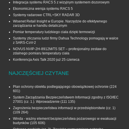
Integracja systemu RACS 5 z wizyjnym systemem dozorowym
Ekonomiczna wersja systemu RACS 5
Systemy radarowe CTRL+SKY RADAR 3D
Wisenet Retail Insight w Europie. Narzędzie do efektywnego
zarządzania w handlu detalicznym
Pomiar temperatury ludzkiego ciała dzięki termowizji
Systemy zliczania ludzi firmy Dahua Technology pomagają w walce
z SARS-CoV-2
NOVUS NVIP-2H-8912M/TS SET – profesjonalny zestaw do
zdalnego pomiaru temperatury ciała
Konferencja Axis Talk 2020 już 25 czerwca
NAJCZĘŚCIEJ CZYTANE
Plan ochrony obiektu podlegającego obowiązkowej ochronie
(224
601)
System Zarządzania Bezpieczeństwem Informacji zgodny z ISO/IEC
27001 (cz. 1.). Wprowadzenie
(111 135)
Zagrożenia bezpieczeństwa informacji w przedsiębiorstwie (cz. 1)
(109 264)
Winda - ważny element bezpieczeństwa pożarowego w ewakuacji
budynków
(105 606)