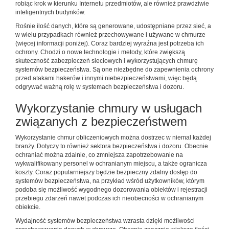
robiąc krok w kierunku Internetu przedmiotów, ale również prawdziwie
inteligentnych budynków.
Rośnie ilość danych, które są generowane, udostępniane przez sieć, a
w wielu przypadkach również przechowywane i używane w chmurze
(więcej informacji poniżej). Coraz bardziej wyraźna jest potrzeba ich
ochrony. Chodzi o nowe technologie i metody, które zwiększą
skuteczność zabezpieczeń sieciowych i wykorzystujących chmurę
systemów bezpieczeństwa. Są one niezbędne do zapewnienia ochrony
przed atakami hakerów i innymi niebezpieczeństwami, więc będą
odgrywać ważną rolę w systemach bezpieczeństwa i dozoru.
Wykorzystanie chmury w usługach
związanych z bezpieczeństwem
Wykorzystanie chmur obliczeniowych można dostrzec w niemal każdej
branży. Dotyczy to również sektora bezpieczeństwa i dozoru. Obecnie
ochraniać można zdalnie, co zmniejsza zapotrzebowanie na
wykwalifikowany personel w ochranianym miejscu, a także ogranicza
koszty. Coraz popularniejszy będzie bezpieczny zdalny dostęp do
systemów bezpieczeństwa, na przykład wśród użytkowników, którym
podoba się możliwość wygodnego dozorowania obiektów i rejestracji
przebiegu zdarzeń nawet podczas ich nieobecności w ochranianym
obiekcie.
Wydajność systemów bezpieczeństwa wzrasta dzięki możliwości