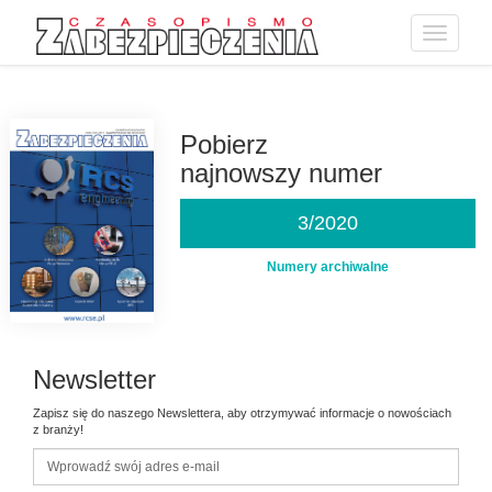
Toggle
navigatio
Przejdź
do
treści
Pobierz
najnowszy numer
3/2020
Numery archiwalne
Newsletter
Zapisz się do naszego Newslettera, aby otrzymywać informacje o nowościach
z branży!