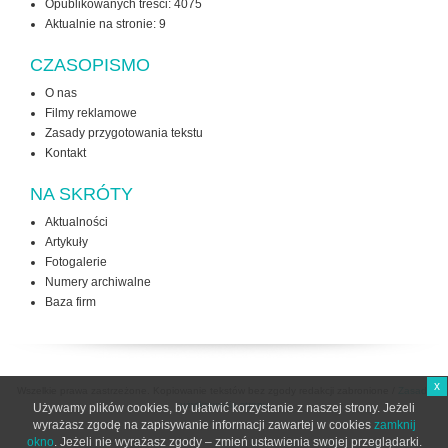
Opublikowanych treści: 4075
Aktualnie na stronie:
9
CZASOPISMO
O nas
Filmy reklamowe
Zasady przygotowania tekstu
Kontakt
NA SKRÓTY
Aktualności
Artykuły
Fotogalerie
Numery archiwalne
Baza firm
x
Wszelkie prawa zastrzeżone. Kopiowanie tekstów bez zgody redakcji zabronione /
Zasady
użytkowania strony
Używamy plików cookies, by ułatwić korzystanie z naszej strony. Jeżeli
wyrażasz zgodę na zapisywanie informacji zawartej w cookies
zamknij
okno
. Jeżeli nie wyrażasz zgody – zmień ustawienia swojej przeglądarki.