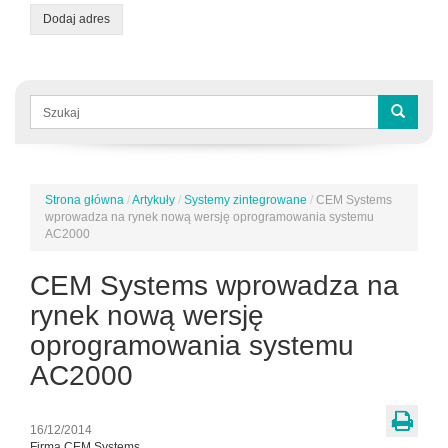
Dodaj adres
Formularz
wyszukiwania
Szukaj
Strona główna
/
Artykuły
/
Systemy zintegrowane
/
CEM Systems
Jesteś
wprowadza na rynek nową wersję oprogramowania systemu
tutaj
AC2000
CEM Systems wprowadza na
rynek nową wersję
oprogramowania systemu
AC2000
16/12/2014
Firma CEM Systems,