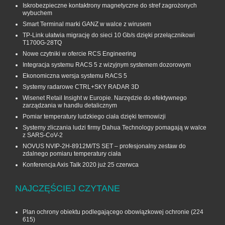
Iskrobezpieczne kontaktrony magnetyczne do stref zagrożonych
wybuchem
Smart Terminal marki GANZ w walce z wirusem
TP-Link ułatwia migrację do sieci 10 Gb/s dzięki przełącznikowi
T1700G‑28TQ
Nowe czytniki w ofercie RCS Engineering
Integracja systemu RACS 5 z wizyjnym systemem dozorowym
Ekonomiczna wersja systemu RACS 5
Systemy radarowe CTRL+SKY RADAR 3D
Wisenet Retail Insight w Europie. Narzędzie do efektywnego
zarządzania w handlu detalicznym
Pomiar temperatury ludzkiego ciała dzięki termowizji
Systemy zliczania ludzi firmy Dahua Technology pomagają w walce
z SARS-CoV-2
NOVUS NVIP-2H-8912M/TS SET – profesjonalny zestaw do
zdalnego pomiaru temperatury ciała
Konferencja Axis Talk 2020 już 25 czerwca
NAJCZĘŚCIEJ CZYTANE
Plan ochrony obiektu podlegającego obowiązkowej ochronie
(224
615)