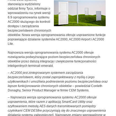
stanowiąca wydzielony
oddział firmy Tyco, informuje o
wprowadzeniu na rynek wersji
6.9 oprogramowania systemu
AC2000 służącego do kontroli
dostępu i zarządzania
bezpieczeństwem chronionych
obiektów. Nowa wersja oprogramowania oferuje usprawnione funkcje
poprawiające działanie systemów AC2000, AC2000 Airport i AC2000
Lite.
Najnowsza wersja oprogramowania systemu AC2000 oferuje
rozwiązania podwyższające poziom bezpieczeństwa chronionych
obiektów przez dalszą integrację i zwiększenie funkcjonalności
inteligentnych terminali emerald.
– AC2000 jest zintegrowanym systemem zarządzania
bezpieczeństwem, który został zaprojektowany z myślą o jego
użytkownikach i umożliwia podniesienie poziomu bezpieczeństwa oraz
lepsze funkcjonowanie chronionych obiektów –
powiedział Conleth
Donaghy, Senior Product Manager w firmie CEM Systems.
– Najnowsza wersja oprogramowania systemu AC2000 oferuje
usprawnienia, które razem z aplikacją SmartCard Utility oraz
szyfrowaniem metodą AES danych transmitowanych pomiędzy
czytnikami CEM DESfire przyczyniają się do znacznego usprawnienia
działania systemu zabezpieczeń. Najnowsze zmiany wprowadzone w