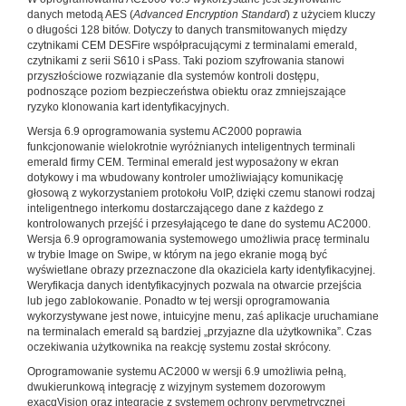
danych metodą AES (
Advanced Encryption Standard
) z użyciem kluczy
o długości 128 bitów. Dotyczy to danych transmitowanych między
czytnikami CEM DESFire współpracującymi z terminalami emerald,
czytnikami z serii S610 i sPass. Taki poziom szyfrowania stanowi
przyszłościowe rozwiązanie dla systemów kontroli dostępu,
podnoszące poziom bezpieczeństwa obiektu oraz zmniejszające
ryzyko klonowania kart identyfikacyjnych.
Wersja 6.9 oprogramowania systemu AC2000 poprawia
funkcjonowanie wielokrotnie wyróżnianych inteligentnych terminali
emerald firmy CEM. Terminal emerald jest wyposażony w ekran
dotykowy i ma wbudowany kontroler umożliwiający komunikację
głosową z wykorzystaniem protokołu VoIP, dzięki czemu stanowi rodzaj
inteligentnego interkomu dostarczającego dane z każdego z
kontrolowanych przejść i przesyłającego te dane do systemu AC2000.
Wersja 6.9 oprogramowania systemowego umożliwia pracę terminalu
w trybie Image on Swipe, w którym na jego ekranie mogą być
wyświetlane obrazy przeznaczone dla okaziciela karty identyfikacyjnej.
Weryfikacja danych identyfikacyjnych pozwala na otwarcie przejścia
lub jego zablokowanie. Ponadto w tej wersji oprogramowania
wykorzystywane jest nowe, intuicyjne menu, zaś aplikacje uruchamiane
na terminalach emerald są bardziej „przyjazne dla użytkownika”. Czas
oczekiwania użytkownika na reakcję systemu został skrócony.
Oprogramowanie systemu AC2000 w wersji 6.9 umożliwia pełną,
dwukierunkową integrację z wizyjnym systemem dozorowym
exacqVision oraz integrację z systemem ochrony perymetrycznej