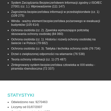
System Zarządzania Bezpieczeństwem Informacji zgodny z ISO/IEC
27001 (cz. 1.). Wprowadzenie
(111 147)
Zagrożenia bezpieczeństwa informacji w przedsiębiorstwie (cz. 1)
(109 275)
Winda - ważny element bezpieczeństwa pożarowego w ewakuacji
budynków
(105 614)
Ochrona osobista (cz. 2). Zjawiska wymuszające potrzebę
stosowania ochrony osobistej
(84 060)
Ochrona osobista (cz. 1). Historia i rozwój ochrony osobistej na
świecie i w Polsce
(79 682)
Ochrona osobista (cz. 3). Taktyka i technika ochrony osób
(76 734)
Drzwi o zwiększonej odporności na włamanie
(76 538)
Teoria ochrony informacji (cz. 1)
(75 487)
Zintegrowany system bezpieczeństwa człowieka w XXI wieku -
piramida równoboczna
(72 337)
STATYSTYKI
Odwiedzono nas: 9270463
Liczymy od 01/07/2007