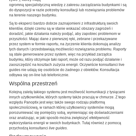
ogromną specjalistyczną wiedzę z zakresu zarządzania budynkami i są
do dyspozycji w razie potrzeby konsultacji lub rozwiązania problemów
na terenie naszego budynku.
Są to eksperci bardzo dobrze zaznajomieni z infrastrukturą swoich
klientów, dzięki czemu są w stanie wskazać obszary zagrożeń i
doradzić, jakie działania należy podjąć, aby zapobiec problemom w
przyszłości. Mając dane z pierwszej ręki, zebrane i przekazywane
przez system w formie raportu, na życzenie klienta dokonują analizy
tych danych i przedstawiają możliwości rozwiązania problemu. Raporty
są stale generowane przez system, więc na przykład zarządca
budynku, który otrzymuje taki raport, może od razu podjąć działanie i
zaoszczędzić na kosztach zużycia energii. Oczywiście konsultanci live
guides nie udają się osobiście do żadnego z obiektów. Konsultacja
odbywa się on-line lub telefonicznie.
Wspólna przestrzeń
Kolejną zaletą takiego systemu jest możliwość komunikacji z tysiącami
innych użytkowników, których systemy także pracują w chmurze. Z tego
względu Panoptix jest więc także swego rodzaju platformą
społecznościową, w ramach której użytkownicy systemów mogą
porozumiewać się pomiędzy sobą, wymieniając się doświadczeniami
oraz analizując, w jaki sposób można zwiększyć efektywność
wykorzystania energii w swoich budynkach. Tutaj również z pomocą
przychodzą konsultanci
live guides
.