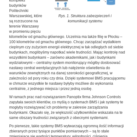
kompleks
budynków
Politechniki
Warszawskiej, które
Rys. 1. Struktura zabezpieczeń i
są rozrzucone na
komunikacji systemu
terenie Warszawy
w promieniu pięciu
kilometrów od gmachu głównego. Uczelnia ma także filię w Płocku –
100 kilometrów od gmachu głównego. Chcąc zarządzać wydatkiem
cieplnym czy zużyciem energii elektrycznej w tak odległych od siebie
budynkach, moglibyśmy napotkać wiele trudności. Mając kontrolę nad
wszystkimi budynkami – zarówno akademikami, jak i budynkami
wydziałowymi – centralny system monitorujący mógłby dostosować
nastawy central wentylacyjnych lub natężenie oświetlenia do
warunków zewnętrznych na danej szerokości geograficznej, w
zależności od pory roku czy dnia. Dzięki systemowi BMS pracującemu
w chmurze wszystkie te nastawy byłyby możliwe do wykonania
centralnie, z jednego miejsca i przez jedną osobę.
W ramach prac nad rozwiązaniem Panoptix firma Johnson Controls
zapytała swoich klientów, co myślą o systemach BMS i jak systemy te
mogłyby rozwiązywać ich problemy w zakresie zarządzania
budynkami. Okazało się, że większość użytkowników wskazała na te
same obszary trudności związanych z obecnymi systemami.
Po pierwsze, takie systemy BMS wytwarzają ogromną ilość informacji
zbieranych przez tysiące punktów pomiarowych – są to stale
zmieniające się wartości temperatury, wilgotności, ciśnienia,