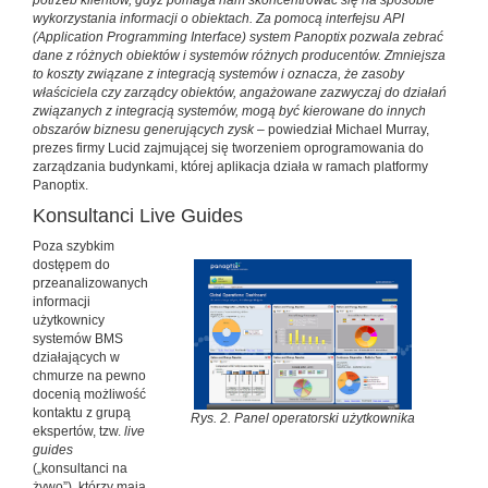
potrzeb klientów, gdyż pomaga nam skoncentrować się na sposobie
wykorzystania informacji o obiektach. Za pomocą interfejsu API
(Application Programming Interface) system Panoptix pozwala zebrać
dane z różnych obiektów i systemów różnych producentów. Zmniejsza
to koszty związane z integracją systemów i oznacza, że zasoby
właściciela czy zarządcy obiektów, angażowane zazwyczaj do działań
związanych z integracją systemów, mogą być kierowane do innych
obszarów biznesu generujących zysk
– powiedział Michael Murray,
prezes firmy Lucid zajmującej się tworzeniem oprogramowania do
zarządzania budynkami, której aplikacja działa w ramach platformy
Panoptix.
Konsultanci Live Guides
Poza szybkim
dostępem do
przeanalizowanych
informacji
użytkownicy
systemów BMS
działających w
chmurze na pewno
docenią możliwość
kontaktu z grupą
Rys. 2. Panel operatorski użytkownika
ekspertów, tzw.
live
guides
(„konsultanci na
żywo”), którzy mają