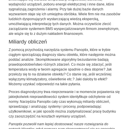
wydajności urządzeń, poboru energii elektrycznej i inne dane, które
sygnalizują zagrożenia i alarmy. Przy tak dużej bazie danych
wyzwaniem staje się ich umiejętna obróbka. Wiele firm nie ma zasobów
ludzkich dysponujących wystarczającą wiedzą ekspercką,
umożliwiającą interpretację tych danych. Można oczywiście zlecić
zarządzanie systemem BMS wyspecjalizowanym firmom zewnętrznym,
ale wiąże się to z dużym nakładem finansowym.
Miliardy obliczeń
Z pomocą przychodzą narzędzia systemu Panoptix, które w trybie
ciągłym sporządzają diagnozy stanu obiektu, które następnie można
poddać analizie. Skomplikowane algorytmy bezustannie badają
prawdopodobieństwo różnych zdarzeń. Co może się zdarzyć, jeśli
temperatura wody w twoim agregacie spadnie o dwa stopnie? Jak
przełoży się to na działanie obiektu? Co stanie się, jeśli wcześniej
wyłączymy klimatyzatory, oświetlenie etc.? Jaki dałoby to efekt?
Możemy uzyskać odpowiedzi na takie pytania.
Proces diagnostyczny trwa nieprzerwanie i w momencie pojawienia się
jakiejkolwiek nieprawidłowości system identyfikuje odchylenie od
normy. Narzędzia Panoptix cały czas wykonują miliardy obliczeń,
sprawdzając i analizując systemy i procesy, podpowiadając
użytkownikowi, w jaki sposób można zoptymalizować pracę budynku
czy zaoszczędzić na kosztach wymiany urządzeń.
Panoptix pozwolił nam lepiej dostosować nasze rozwiązania do