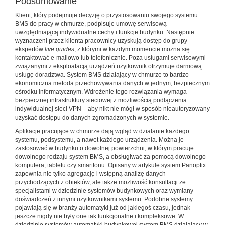
Podsumowanie
Klient, który podejmuje decyzję o przystosowaniu swojego systemu
BMS do pracy w chmurze, podpisuje umowę serwisową
uwzględniającą indywidualne cechy i funkcje budynku. Następnie
wyznaczeni przez klienta pracownicy uzyskują dostęp do grupy
ekspertów
live guides
, z którymi w każdym momencie można się
kontaktować e-mailowo lub telefonicznie. Poza usługami serwisowymi
związanymi z eksploatacją urządzeń użytkownik otrzymuje darmową
usługę doradztwa. System BMS działający w chmurze to bardzo
ekonomiczna metoda przechowywania danych w jednym, bezpiecznym
ośrodku informatycznym. Wdrożenie tego rozwiązania wymaga
bezpiecznej infrastruktury sieciowej z możliwością podłączenia
indywidualnej sieci VPN – aby nikt nie mógł w sposób nieautoryzowany
uzyskać dostępu do danych zgromadzonych w systemie.
Aplikacje pracujące w chmurze dają wgląd w działanie każdego
systemu, podsystemu, a nawet każdego urządzenia. Można je
zastosować w budynku o dowolnej powierzchni, w którym pracuje
dowolnego rodzaju system BMS, a obsługiwać za pomocą dowolnego
komputera, tabletu czy smartfonu. Opisany w artykule system Panoptix
zapewnia nie tylko agregację i wstępną analizę danych
przychodzących z obiektów, ale także możliwość konsultacji ze
specjalistami w dziedzinie systemów budynkowych oraz wymiany
doświadczeń z innymi użytkownikami systemu. Podobne systemy
pojawiają się w branży automatyki już od jakiegoś czasu, jednak
jeszcze nigdy nie były one tak funkcjonalne i kompleksowe. W