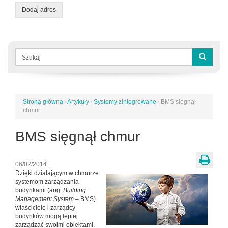
Dodaj adres
Formularz
wyszukiwania
Szukaj
Strona główna
/
Artykuły
/
Systemy zintegrowane
/
BMS sięgnął
Jesteś
chmur
tutaj
BMS sięgnął chmur
06/02/2014
Dzięki działającym w chmurze
systemom zarządzania
budynkami (ang.
Building
Management System
– BMS)
właściciele i zarządcy
budynków mogą lepiej
zarządzać swoimi obiektami.