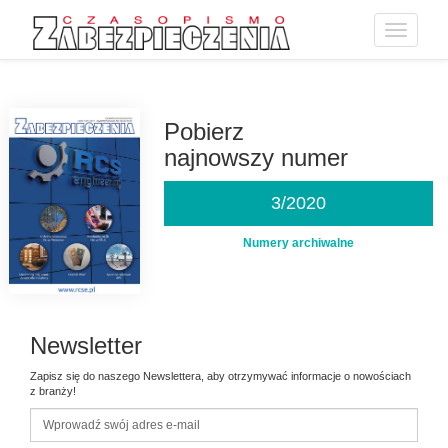
Toggle
navigatio
Przejdź
do
treści
Pobierz
najnowszy numer
3/2020
Numery archiwalne
Newsletter
Zapisz się do naszego Newslettera, aby otrzymywać informacje o nowościach
z branży!