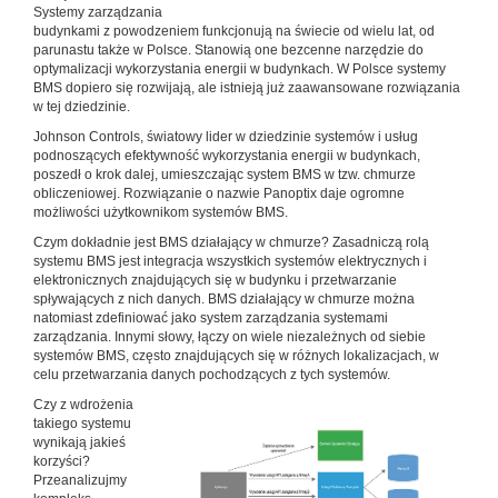
Systemy zarządzania
budynkami z powodzeniem funkcjonują na świecie od wielu lat, od
parunastu także w Polsce. Stanowią one bezcenne narzędzie do
optymalizacji wykorzystania energii w budynkach. W Polsce systemy
BMS dopiero się rozwijają, ale istnieją już zaawansowane rozwiązania
w tej dziedzinie.
Johnson Controls, światowy lider w dziedzinie systemów i usług
podnoszących efektywność wykorzystania energii w budynkach,
poszedł o krok dalej, umieszczając system BMS w tzw. chmurze
obliczeniowej. Rozwiązanie o nazwie Panoptix daje ogromne
możliwości użytkownikom systemów BMS.
Czym dokładnie jest BMS działający w chmurze? Zasadniczą rolą
systemu BMS jest integracja wszystkich systemów elektrycznych i
elektronicznych znajdujących się w budynku i przetwarzanie
spływających z nich danych. BMS działający w chmurze można
natomiast zdefiniować jako system zarządzania systemami
zarządzania. Innymi słowy, łączy on wiele niezależnych od siebie
systemów BMS, często znajdujących się w różnych lokalizacjach, w
celu przetwarzania danych pochodzących z tych systemów.
Czy z wdrożenia
takiego systemu
wynikają jakieś
korzyści?
Przeanalizujmy