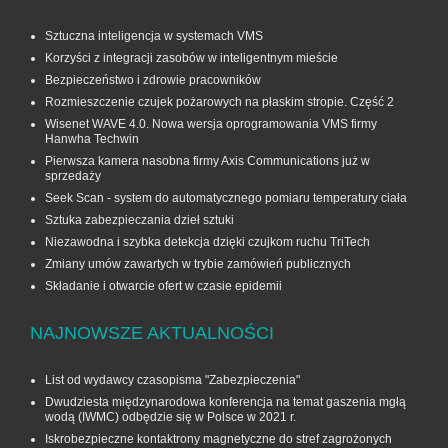
Sztuczna inteligencja w systemach VMS
Korzyści z integracji zasobów w inteligentnym mieście
Bezpieczeństwo i zdrowie pracowników
Rozmieszczenie czujek pożarowych na płaskim stropie. Część 2
Wisenet WAVE 4.0. Nowa wersja oprogramowania VMS firmy
Hanwha Techwin
Pierwsza kamera nasobna firmy Axis Communications już w
sprzedaży
Seek Scan - system do automatycznego pomiaru temperatury ciała
Sztuka zabezpieczania dzieł sztuki
Niezawodna i szybka detekcja dzięki czujkom ruchu TriTech
Zmiany umów zawartych w trybie zamówień publicznych
Składanie i otwarcie ofert w czasie epidemii
NAJNOWSZE AKTUALNOŚCI
List od wydawcy czasopisma "Zabezpieczenia"
Dwudziesta międzynarodowa konferencja na temat gaszenia mgłą
wodą (IWMC) odbędzie się w Polsce w 2021 r.
Iskrobezpieczne kontaktrony magnetyczne do stref zagrożonych