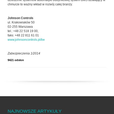
dziedzinie systemów automatyki budynkowej system BMS działający w
chmurze to ważny wkład w rozwój całej branży.
Johnson Controls
ul. Krakowiaków 50
02-255 Warszawa
tel.: +48 22 518 19 00,
faks: +48 22 811 61 01
www.johnsoncontrols.pl/be
Zabezpieczenia 1/2014
9421 odsłon
NAJNOWSZE ARTYKUŁY