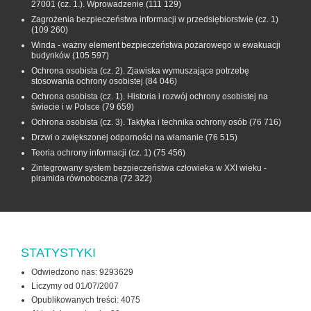
27001 (cz. 1.). Wprowadzenie
(111 129)
Zagrożenia bezpieczeństwa informacji w przedsiębiorstwie (cz. 1)
(109 260)
Winda - ważny element bezpieczeństwa pożarowego w ewakuacji
budynków
(105 597)
Ochrona osobista (cz. 2). Zjawiska wymuszające potrzebę
stosowania ochrony osobistej
(84 046)
Ochrona osobista (cz. 1). Historia i rozwój ochrony osobistej na
świecie i w Polsce
(79 659)
Ochrona osobista (cz. 3). Taktyka i technika ochrony osób
(76 716)
Drzwi o zwiększonej odporności na włamanie
(76 515)
Teoria ochrony informacji (cz. 1)
(75 456)
Zintegrowany system bezpieczeństwa człowieka w XXI wieku -
piramida równoboczna
(72 322)
STATYSTYKI
Odwiedzono nas: 9293629
Liczymy od 01/07/2007
Opublikowanych treści: 4075