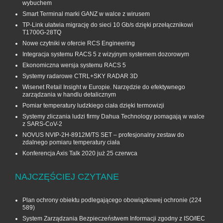
wybuchem
Smart Terminal marki GANZ w walce z wirusem
TP-Link ułatwia migrację do sieci 10 Gb/s dzięki przełącznikowi
T1700G‑28TQ
Nowe czytniki w ofercie RCS Engineering
Integracja systemu RACS 5 z wizyjnym systemem dozorowym
Ekonomiczna wersja systemu RACS 5
Systemy radarowe CTRL+SKY RADAR 3D
Wisenet Retail Insight w Europie. Narzędzie do efektywnego
zarządzania w handlu detalicznym
Pomiar temperatury ludzkiego ciała dzięki termowizji
Systemy zliczania ludzi firmy Dahua Technology pomagają w walce
z SARS-CoV-2
NOVUS NVIP-2H-8912M/TS SET – profesjonalny zestaw do
zdalnego pomiaru temperatury ciała
Konferencja Axis Talk 2020 już 25 czerwca
NAJCZĘŚCIEJ CZYTANE
Plan ochrony obiektu podlegającego obowiązkowej ochronie
(224
589)
System Zarządzania Bezpieczeństwem Informacji zgodny z ISO/IEC