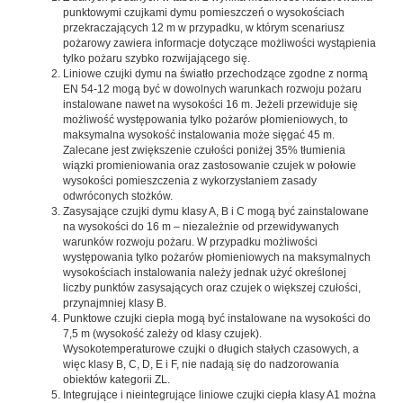
punktowymi czujkami dymu pomieszczeń o wysokościach
przekraczających 12 m w przypadku, w którym scenariusz
pożarowy zawiera informacje dotyczące możliwości wystąpienia
tylko pożaru szybko rozwijającego się.
Liniowe czujki dymu na światło przechodzące zgodne z normą
EN 54-12 mogą być w dowolnych warunkach rozwoju pożaru
instalowane nawet na wysokości 16 m. Jeżeli przewiduje się
możliwość występowania tylko pożarów płomieniowych, to
maksymalna wysokość instalowania może sięgać 45 m.
Zalecane jest zwiększenie czułości poniżej 35% tłumienia
wiązki promieniowania oraz zastosowanie czujek w połowie
wysokości pomieszczenia z wykorzystaniem zasady
odwróconych stożków.
Zasysające czujki dymu klasy A, B i C mogą być zainstalowane
na wysokości do 16 m – niezależnie od przewidywanych
warunków rozwoju pożaru. W przypadku możliwości
występowania tylko pożarów płomieniowych na maksymalnych
wysokościach instalowania należy jednak użyć określonej
liczby punktów zasysających oraz czujek o większej czułości,
przynajmniej klasy B.
Punktowe czujki ciepła mogą być instalowane na wysokości do
7,5 m (wysokość zależy od klasy czujek).
Wysokotemperaturowe czujki o długich stałych czasowych, a
więc klasy B, C, D, E i F, nie nadają się do nadzorowania
obiektów kategorii ZL.
Integrujące i nieintegrujące liniowe czujki ciepła klasy A1 można