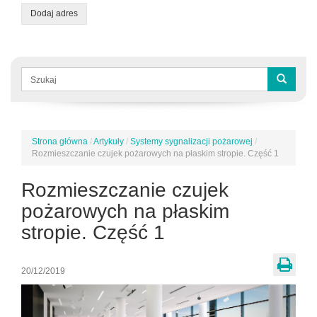
Dodaj adres
Formularz
wyszukiwania
Szukaj
Strona główna
/
Artykuły
/
Systemy sygnalizacji pożarowej
/
Jesteś
Rozmieszczanie czujek pożarowych na płaskim stropie. Część 1
tutaj
Rozmieszczanie czujek
pożarowych na płaskim
stropie. Część 1
20/12/2019