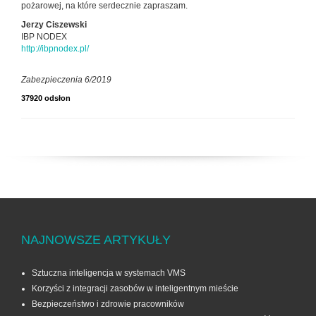
pożarowej, na które serdecznie zapraszam.
Jerzy Ciszewski
IBP NODEX
http://ibpnodex.pl/
Zabezpieczenia 6/2019
37920 odsłon
NAJNOWSZE ARTYKUŁY
Sztuczna inteligencja w systemach VMS
Korzyści z integracji zasobów w inteligentnym mieście
Bezpieczeństwo i zdrowie pracowników