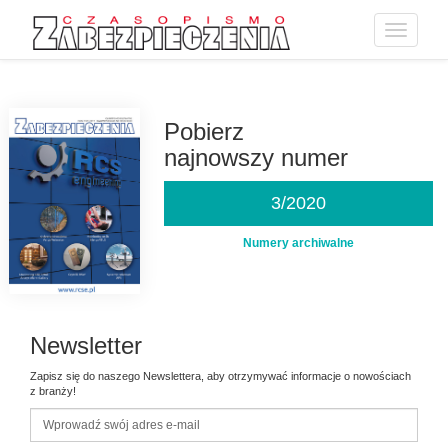
Toggle
navigatio
Przejdź
do
treści
Pobierz
najnowszy numer
3/2020
Numery archiwalne
Newsletter
Zapisz się do naszego Newslettera, aby otrzymywać informacje o nowościach
z branży!