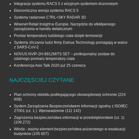
Integracja systemu RACS 5 z wizyjnym systemem dozorowym
Ekonomiczna wersja systemu RACS 5
Systemy radarowe CTRL+SKY RADAR 3D
Wisenet Retail Insight w Europie. Narzędzie do efektywnego
zarządzania w handlu detalicznym
Pomiar temperatury ludzkiego ciała dzięki termowizji
Systemy zliczania ludzi firmy Dahua Technology pomagają w walce
z SARS-CoV-2
NOVUS NVIP-2H-8912M/TS SET – profesjonalny zestaw do
zdalnego pomiaru temperatury ciała
Konferencja Axis Talk 2020 już 25 czerwca
NAJCZĘŚCIEJ CZYTANE
Plan ochrony obiektu podlegającego obowiązkowej ochronie
(224
608)
System Zarządzania Bezpieczeństwem Informacji zgodny z ISO/IEC
27001 (cz. 1.). Wprowadzenie
(111 142)
Zagrożenia bezpieczeństwa informacji w przedsiębiorstwie (cz. 1)
(109 272)
Winda - ważny element bezpieczeństwa pożarowego w ewakuacji
budynków
(105 607)