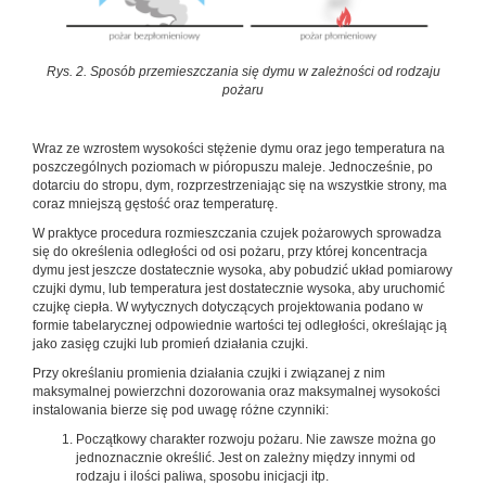
Rys. 2. Sposób przemieszczania się dymu w zależności od rodzaju
pożaru
Wraz ze wzrostem wysokości stężenie dymu oraz jego temperatura na
poszczególnych poziomach w pióropuszu maleje. Jednocześnie, po
dotarciu do stropu, dym, rozprzestrzeniając się na wszystkie strony, ma
coraz mniejszą gęstość oraz temperaturę.
W praktyce procedura rozmieszczania czujek pożarowych sprowadza
się do określenia odległości od osi pożaru, przy której koncentracja
dymu jest jeszcze dostatecznie wysoka, aby pobudzić układ pomiarowy
czujki dymu, lub temperatura jest dostatecznie wysoka, aby uruchomić
czujkę ciepła. W wytycznych dotyczących projektowania podano w
formie tabelarycznej odpowiednie wartości tej odległości, określając ją
jako zasięg czujki lub promień działania czujki.
Przy określaniu promienia działania czujki i związanej z nim
maksymalnej powierzchni dozorowania oraz maksymalnej wysokości
instalowania bierze się pod uwagę różne czynniki:
Początkowy charakter rozwoju pożaru. Nie zawsze można go
jednoznacznie określić. Jest on zależny między innymi od
rodzaju i ilości paliwa, sposobu inicjacji itp.