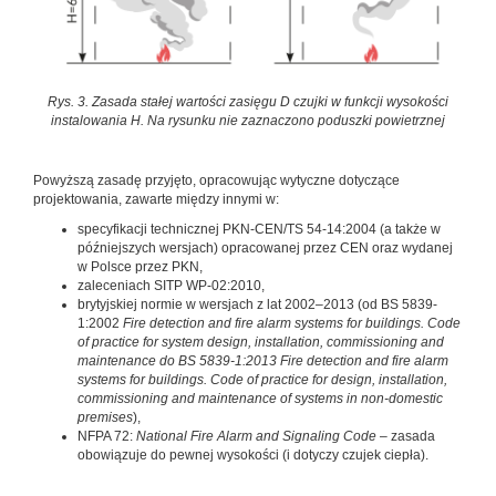
Rys. 3. Zasada stałej wartości zasięgu D czujki w funkcji wysokości
instalowania H. Na rysunku nie zaznaczono poduszki powietrznej
Powyższą zasadę przyjęto, opracowując wytyczne dotyczące
projektowania, zawarte między innymi w:
specyfikacji technicznej PKN-CEN/TS 54-14:2004 (a także w
późniejszych wersjach) opracowanej przez CEN oraz wydanej
w Polsce przez PKN,
zaleceniach SITP WP-02:2010,
brytyjskiej normie w wersjach z lat 2002–2013 (od BS 5839-
1:2002
Fire detection and fire alarm systems for buildings. Code
of practice for system design, installation, commissioning and
maintenance do BS 5839-1:2013 Fire detection and fire alarm
systems for buildings. Code of practice for design, installation,
commissioning and maintenance of systems in non-domestic
premises
),
NFPA 72:
National Fire Alarm and Signaling Code
– zasada
obowiązuje do pewnej wysokości (i dotyczy czujek ciepła).