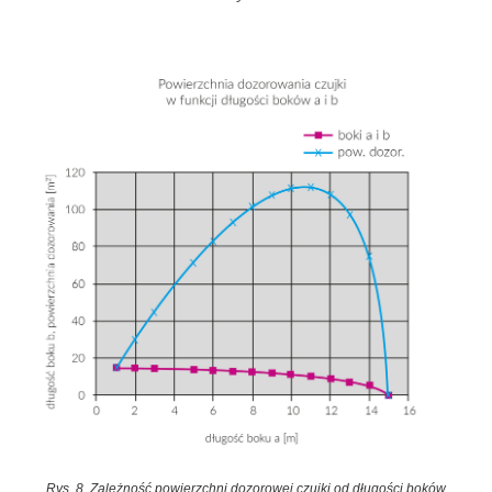
Rys. 8. Zależność powierzchni dozorowej czujki od długości boków