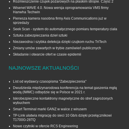
Rozmieszczenie czujek pożarowych na płaskim stropie. Część 2
Wisenet WAVE 4.0. Nowa wersja oprogramowania VMS firmy
Hanwha Techwin
Pierwsza kamera nasobna firmy Axis Communications już w
sprzedaży
Seek Scan - system do automatycznego pomiaru temperatury ciała
Sztuka zabezpieczania dzieł sztuki
Niezawodna i szybka detekcja dzięki czujkom ruchu TriTech
Zmiany umów zawartych w trybie zamówień publicznych
Składanie i otwarcie ofert w czasie epidemii
NAJNOWSZE AKTUALNOŚCI
List od wydawcy czasopisma "Zabezpieczenia"
Dwudziesta międzynarodowa konferencja na temat gaszenia mgłą
wodą (IWMC) odbędzie się w Polsce w 2021 r.
Iskrobezpieczne kontaktrony magnetyczne do stref zagrożonych
wybuchem
Smart Terminal marki GANZ w walce z wirusem
TP-Link ułatwia migrację do sieci 10 Gb/s dzięki przełącznikowi
T1700G‑28TQ
Nowe czytniki w ofercie RCS Engineering