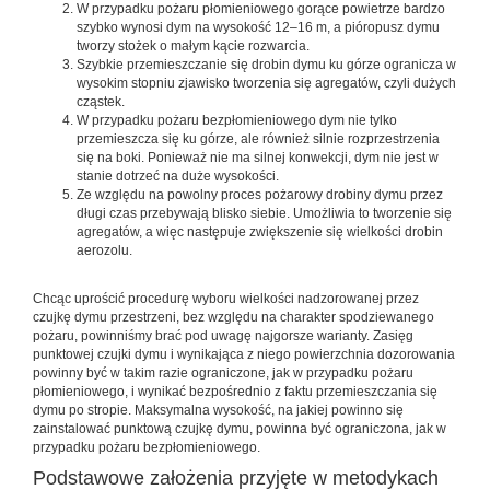
W przypadku pożaru płomieniowego gorące powietrze bardzo
szybko wynosi dym na wysokość 12–16 m, a pióropusz dymu
tworzy stożek o małym kącie rozwarcia.
Szybkie przemieszczanie się drobin dymu ku górze ogranicza w
wysokim stopniu zjawisko tworzenia się agregatów, czyli dużych
cząstek.
W przypadku pożaru bezpłomieniowego dym nie tylko
przemieszcza się ku górze, ale również silnie rozprzestrzenia
się na boki. Ponieważ nie ma silnej konwekcji, dym nie jest w
stanie dotrzeć na duże wysokości.
Ze względu na powolny proces pożarowy drobiny dymu przez
długi czas przebywają blisko siebie. Umożliwia to tworzenie się
agregatów, a więc następuje zwiększenie się wielkości drobin
aerozolu.
Chcąc uprościć procedurę wyboru wielkości nadzorowanej przez
czujkę dymu przestrzeni, bez względu na charakter spodziewanego
pożaru, powinniśmy brać pod uwagę najgorsze warianty. Zasięg
punktowej czujki dymu i wynikająca z niego powierzchnia dozorowania
powinny być w takim razie ograniczone, jak w przypadku pożaru
płomieniowego, i wynikać bezpośrednio z faktu przemieszczania się
dymu po stropie. Maksymalna wysokość, na jakiej powinno się
zainstalować punktową czujkę dymu, powinna być ograniczona, jak w
przypadku pożaru bezpłomieniowego.
Podstawowe założenia przyjęte w metodykach