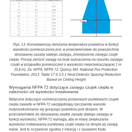
Rys. 13. Konsekwencją obniżania temperatury powietrza w funkcji
wysokości pomieszczenia jest, w przeciwieństwie do powszechnie
stosowanej zasady stałego zasięgu, zmniejszenie zasięgu czujki
ciepła. Proszę zwrócić uwagę na brak zaznaczenia na rysunku zasięgu
czujki w przypadku pomieszczeń o wysokości nieprzekraczającej 1 m
(0,8 m). Za: NFPA, NFPA 72, Quincy, MA: National Fire Protection
Foundation, 2013. Table 17.6.3.5.1 Heat Detector Spacing Reduction
Based on Ceiling Height
Wymagania NFPA 72 dotyczące zasięgu czujek ciepła w
zależności od wysokości instalowania
Wytyczne dotyczące rozmieszczania pożarowych punktowych czujek
ciepła zawarte w NFPA 72 uwzględniają rzeczywiste warunki
rozprzestrzeniania się gorącego powietrza pod stropem. W
przeciwieństwie do stosowanej zwykle zasady stałego zasięgu w
funkcji wysokości, NFPA 72 wymaga, aby w miarę zwiększania
wysokości instalowania punktowej czujki ciepła na stropie jej zasięg
malał. Jest to oczywiście zgodne z intuicją i z zasadami fizyki.