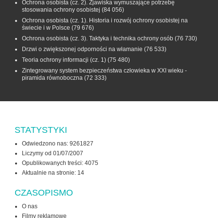
Ochrona osobista (cz. 2). Zjawiska wymuszające potrzebę
stosowania ochrony osobistej
(84 056)
Ochrona osobista (cz. 1). Historia i rozwój ochrony osobistej na
świecie i w Polsce
(79 676)
Ochrona osobista (cz. 3). Taktyka i technika ochrony osób
(76 730)
Drzwi o zwiększonej odporności na włamanie
(76 533)
Teoria ochrony informacji (cz. 1)
(75 480)
Zintegrowany system bezpieczeństwa człowieka w XXI wieku -
piramida równoboczna
(72 333)
STATYSTYKI
Odwiedzono nas: 9261827
Liczymy od 01/07/2007
Opublikowanych treści: 4075
Aktualnie na stronie:
14
CZASOPISMO
O nas
Filmy reklamowe