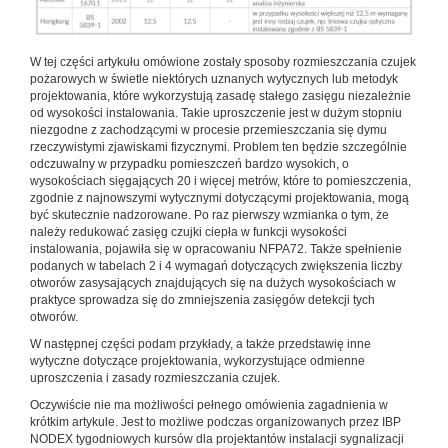
W tej części artykułu omówione zostały sposoby rozmieszczania czujek
pożarowych w świetle niektórych uznanych wytycznych lub metodyk
projektowania, które wykorzystują zasadę stałego zasięgu niezależnie
od wysokości instalowania. Takie uproszczenie jest w dużym stopniu
niezgodne z zachodzącymi w procesie przemieszczania się dymu
rzeczywistymi zjawiskami fizycznymi. Problem ten będzie szczególnie
odczuwalny w przypadku pomieszczeń bardzo wysokich, o
wysokościach sięgających 20 i więcej metrów, które to pomieszczenia,
zgodnie z najnowszymi wytycznymi dotyczącymi projektowania, mogą
być skutecznie nadzorowane. Po raz pierwszy wzmianka o tym, że
należy redukować zasięg czujki ciepła w funkcji wysokości
instalowania, pojawiła się w opracowaniu NFPA72. Także spełnienie
podanych w tabelach 2 i 4 wymagań dotyczących zwiększenia liczby
otworów zasysających znajdujących się na dużych wysokościach w
praktyce sprowadza się do zmniejszenia zasięgów detekcji tych
otworów.
W następnej części podam przykłady, a także przedstawię inne
wytyczne dotyczące projektowania, wykorzystujące odmienne
uproszczenia i zasady rozmieszczania czujek.
Oczywiście nie ma możliwości pełnego omówienia zagadnienia w
krótkim artykule. Jest to możliwe podczas organizowanych przez IBP
NODEX tygodniowych kursów dla projektantów instalacji sygnalizacji