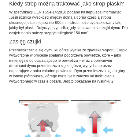
Kiedy strop można traktować jako strop płaski?
W specyfikacji CEN TS54-14:2018 podano następującą informację:
„Jeśli różnica wysokości między dolną a górną częścią stropu
ukośnego jest mniejsza niż 600 mm, strop może być traktowany tak,
jakby był płaski. Dotyczy przypadku, gdy stosowane są czujki dymu. Dla
czujek ciepła należy przyjąć odległość 150 mm”.
Zasięg czujki
Przemieszczanie się dymu ku górze wynika ze zjawiska wyporu. Ciepło
wytworzone w procesie spalania podgrzewa powietrze, które – jako
mniej gęste od otaczającego je powietrza – wraz z porwanymi
drobinami dymu przemieszcza się ku górze, wypychane przez
napierające z boku chłodne powietrze. Dym przemieszcza się do góry
w formie pióropusza, którego kształt jest zależny od ilości ciepła
wytworzonego w czasie pożaru. Jest to pokazane na rysunku 2.