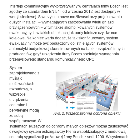
Interfejs komunikacyjny wykorzystywany w centralach firmy Bosch jest
zgodny ze standardem EN 54 i od września 2012 jest dostępny w
wersji sieciowej. Stworzyło to nowe możliwości przy projektowaniu
dużych instalacji – wymagających zastosowania wielu gniazd
przyłączeniowych – w tym także skomplikowanych systemów
ewakuacyjnych w takich obiektach jak porty lotnicze czy dworce
kolejowe. Na koniec warto dodać, że tak skonfigurowany system
ewakuacyjny może być podłączony do istniejących systemów
automatyki budynkowej skonstruowanych na bazie urządzeń innych
producentów, gdyż urządzenia firmy Bosch spełniają wymagania
przemysłowego standardu komunikacyjnego OPC.
System
zaprojektowano z
myślą o
możliwościach
rozbudowy, a
wszystkie
urządzenia
centralne i
peryferyjne mogą
Rys. 2. Wszechstronna ochrona obiektu
ze sobą
współpracować. W
systemach służących do ochrony małych obiektów można zastosować
dźwiękowy system ostrzegawczy Plena współdziałający z modułową
centralą sygnalizacji pożarowej firmy Bosch z serii 1200. W systemach