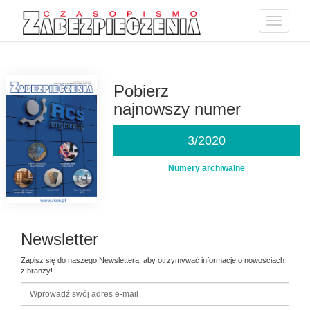
Toggle
navigatio
Przejdź
do
treści
Pobierz
najnowszy numer
3/2020
Numery archiwalne
Newsletter
Zapisz się do naszego Newslettera, aby otrzymywać informacje o nowościach
z branży!