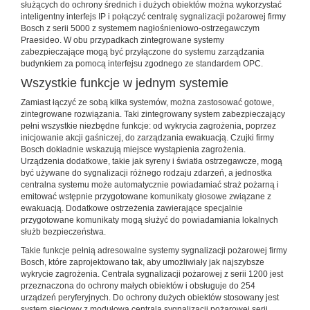
służących do ochrony średnich i dużych obiektów można wykorzystać
inteligentny interfejs IP i połączyć centralę sygnalizacji pożarowej firmy
Bosch z serii 5000 z systemem nagłośnieniowo-ostrzegawczym
Praesideo. W obu przypadkach zintegrowane systemy
zabezpieczające mogą być przyłączone do systemu zarządzania
budynkiem za pomocą interfejsu zgodnego ze standardem OPC.
Wszystkie funkcje w jednym systemie
Zamiast łączyć ze sobą kilka systemów, można zastosować gotowe,
zintegrowane rozwiązania. Taki zintegrowany system zabezpieczający
pełni wszystkie niezbędne funkcje: od wykrycia zagrożenia, poprzez
inicjowanie akcji gaśniczej, do zarządzania ewakuacją. Czujki firmy
Bosch dokładnie wskazują miejsce wystąpienia zagrożenia.
Urządzenia dodatkowe, takie jak syreny i światła ostrzegawcze, mogą
być używane do sygnalizacji różnego rodzaju zdarzeń, a jednostka
centralna systemu może automatycznie powiadamiać straż pożarną i
emitować wstępnie przygotowane komunikaty głosowe związane z
ewakuacją. Dodatkowe ostrzeżenia zawierające specjalnie
przygotowane komunikaty mogą służyć do powiadamiania lokalnych
służb bezpieczeństwa.
Takie funkcje pełnią adresowalne systemy sygnalizacji pożarowej firmy
Bosch, które zaprojektowano tak, aby umożliwiały jak najszybsze
wykrycie zagrożenia. Centrala sygnalizacji pożarowej z serii 1200 jest
przeznaczona do ochrony małych obiektów i obsługuje do 254
urządzeń peryferyjnych. Do ochrony dużych obiektów stosowany jest
system sieciowy z modułową centralą sygnalizacji pożarowej serii