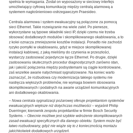
spełnia te wymagania. Został on wyposażony w sieciowy interfejs
umożliwiający cyfrową komunikację między centralą alarmową a
systemem nagłośnieniowo-ostrzegawczym Praesideo.
Centrala alarmowa i system ewakuacyjny są połączone za pomocą
sieci Ethernet. Takie rozwiązanie ma wiele zalet. Po pierwsze,
wykorzystane są typowe składniki sieci IP, dzięki czemu nie trzeba
stosować dodatkowych modułów i skomplikowanego okablowania, a to
z kolei oznacza zmniejszenie kosztów instalacji. Ponadto nie zachodzi
ryzyko pomyłki w okablowaniu, gdyż w miejsce skomplikowanej
instalacji kablowej, z jaką mieliśmy do czynienia w przeszłości,
wystarczy zastosować pojedyncze łącze Ethernet. Po drugie, dzięki
zastosowaniu skutecznych procedur diagnostycznych zarówno stan,
jak i jakość połączenia między podsystemami są ciągle kontrolowane,
zaś wszelkie awarie natychmiast sygnalizowane. Na koniec warto
zaznaczyć, że rozbudowa czy modernizacja takiego systemu nie
nastręcza większych problemów, nie wymaga bowiem stosowania
skomplikowanych i podatnych na awarie urządzeń komunikacyjnych
ani dodatkowego okablowania.
– Nowa centrala sygnalizacji pożarowej oferuje projektantom systemów
ewakuacyjnych większe niż dotychczas możliwości –
wyjaśnił Philip
Duerringer, kierownik zespołu projektantów w firmie Bosch Security
Systems.
– Obecnie możliwe jest szybkie wdrożenie skomplikowanych
zasad ewakuacji specyficznych dla danego obiektu. System może być
łatwo rozbudowany, gdyż nie wiąże się to z koniecznością montażu
jakichkolwiek dodatkowych urządzeń.