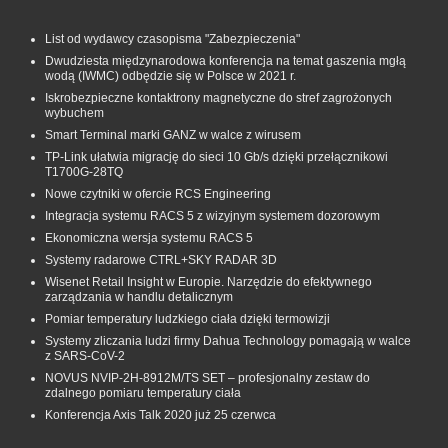
List od wydawcy czasopisma "Zabezpieczenia"
Dwudziesta międzynarodowa konferencja na temat gaszenia mgłą
wodą (IWMC) odbędzie się w Polsce w 2021 r.
Iskrobezpieczne kontaktrony magnetyczne do stref zagrożonych
wybuchem
Smart Terminal marki GANZ w walce z wirusem
TP-Link ułatwia migrację do sieci 10 Gb/s dzięki przełącznikowi
T1700G‑28TQ
Nowe czytniki w ofercie RCS Engineering
Integracja systemu RACS 5 z wizyjnym systemem dozorowym
Ekonomiczna wersja systemu RACS 5
Systemy radarowe CTRL+SKY RADAR 3D
Wisenet Retail Insight w Europie. Narzędzie do efektywnego
zarządzania w handlu detalicznym
Pomiar temperatury ludzkiego ciała dzięki termowizji
Systemy zliczania ludzi firmy Dahua Technology pomagają w walce
z SARS-CoV-2
NOVUS NVIP-2H-8912M/TS SET – profesjonalny zestaw do
zdalnego pomiaru temperatury ciała
Konferencja Axis Talk 2020 już 25 czerwca