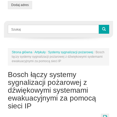
Dodaj adres
Formularz
wyszukiwania
Szukaj
Strona główna
/
Artykuły
/
Systemy sygnalizacji pożarowej
/
Bosch
Jesteś
łączy systemy sygnalizacji pożarowej z dźwiękowymi systemami
tutaj
ewakuacyjnymi za pomocą sieci IP
Bosch łączy systemy
sygnalizacji pożarowej z
dźwiękowymi systemami
ewakuacyjnymi za pomocą
sieci IP