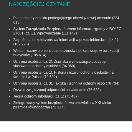
NAJCZĘŚCIEJ CZYTANE
Plan ochrony obiektu podlegającego obowiązkowej ochronie
(224
613)
System Zarządzania Bezpieczeństwem Informacji zgodny z ISO/IEC
27001 (cz. 1.). Wprowadzenie
(111 147)
Zagrożenia bezpieczeństwa informacji w przedsiębiorstwie (cz. 1)
(109 275)
Winda - ważny element bezpieczeństwa pożarowego w ewakuacji
budynków
(105 614)
Ochrona osobista (cz. 2). Zjawiska wymuszające potrzebę
stosowania ochrony osobistej
(84 060)
Ochrona osobista (cz. 1). Historia i rozwój ochrony osobistej na
świecie i w Polsce
(79 682)
Ochrona osobista (cz. 3). Taktyka i technika ochrony osób
(76 734)
Drzwi o zwiększonej odporności na włamanie
(76 538)
Teoria ochrony informacji (cz. 1)
(75 487)
Zintegrowany system bezpieczeństwa człowieka w XXI wieku -
piramida równoboczna
(72 337)