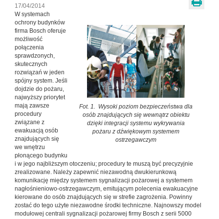
17/04/2014
W systemach
ochrony budynków
firma Bosch oferuje
możliwość
połączenia
sprawdzonych,
skutecznych
rozwiązań w jeden
spójny system. Jeśli
dojdzie do pożaru,
najwyższy priorytet
mają zawsze
Fot. 1. Wysoki poziom bezpieczeństwa dla
procedury
osób znajdujących się wewnątrz obiektu
związane z
dzięki integracji systemu wykrywania
ewakuacją osób
pożaru z dźwiękowym systemem
znajdujących się
ostrzegawczym
we wnętrzu
płonącego budynku
i w jego najbliższym otoczeniu; procedury te muszą być precyzyjnie
zrealizowane. Należy zapewnić niezawodną dwukierunkową
komunikację między systemem sygnalizacji pożarowej a systemem
nagłośnieniowo-ostrzegawczym, emitującym polecenia ewakuacyjne
kierowane do osób znajdujących się w strefie zagrożenia. Powinny
zostać do tego użyte niezawodne środki techniczne. Najnowszy model
modułowej centrali sygnalizacji pożarowej firmy Bosch z serii 5000