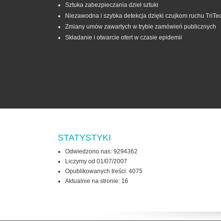
Sztuka zabezpieczania dzieł sztuki
Niezawodna i szybka detekcja dzięki czujkom ruchu TriTe
Zmiany umów zawartych w trybie zamówień publicznych
Składanie i otwarcie ofert w czasie epidemii
STATYSTYKI
Odwiedzono nas: 9294362
Liczymy od 01/07/2007
Opublikowanych treści: 4075
Aktualnie na stronie:
16