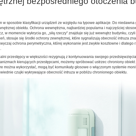
ętrznej bezpośredniego otoczenia 
 sposobie klasyfikacji urządzeń ze względu na typowe aplikacje. Do niedawna ga
ętrznej obiektu. Ochrona wewnętrzna, najbardziej popularna i najczęściej stoso
, w momencie wykrycia go, „siłą rzeczy" znajduje się już wewnątrz budynku, czyli
ń, stosuje się środki ochrony zewnętrznej, które sygnalizują obecność intruza zn
zwyczaj ochrona perymetryczna, której wykonanie jest zwykle kosztowne i dlateg
a.
lni przestępcy w większości rezygnują z kontynuowania swojego przedsięwzięcia, 
hanizmach kierujących przestępcami, możemy spróbować ustrzec chroniony obiek
które można wykorzystać, mogą być komunikaty głosowe o włączonym systemie moni
dpowiednie czujki wykrywające obecność intruza w pobliżu chronionego obiektu.