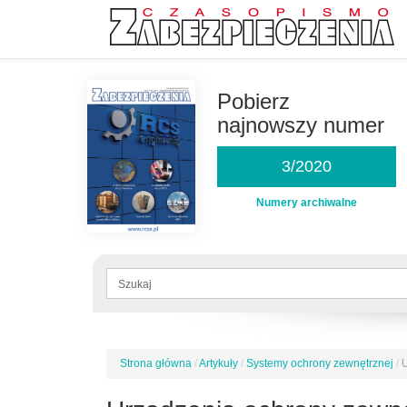
Przejdź
do
Pobierz
treści
najnowszy numer
3/2020
Numery archiwalne
Formularz
wyszukiwania
Szukaj
Strona główna
/
Artykuły
/
Systemy ochrony zewnętrznej
/
Jesteś
tutaj