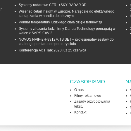
Systemy radarowe CTRL+SKY RADAR 3D
ch
Wisenet Retail Insight w Europie. Narzędzie do efektywnego
zarządzania w handlu detalicznym
Pomiar temperatury ludzkiego ciała dzięki termowizji
Systemy zliczania ludzi firmy Dahua Technology pomagają w
walce z SARS-CoV-2
NOVUS NVIP-2H-8912M/TS SET – profesjonalny zestaw do
zdalnego pomiaru temperatury ciała
Konferencja Axis Talk 2020 już 25 czerwca
CZASOPISMO
N
O nas
Filmy reklamowe
Zasady przygotowania
tekstu
Kontakt