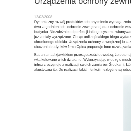
Urządzenia ochrony zewn
12/02/2008
Dynamiczny rozwój produktów ochrony mienia wymaga zmian w
dwu zagadnieniach: ochronie zewnętrznej oraz ochronie wewn
budynku. Niezależnie od perfekcji takiego systemu włamywacz
już zostały wyrządzone. Chcąc uniknąć takiego biegu wydarze
chronionego obiektu. Urządzenia ochrony zewnętrznej to za
otoczenia budynków firma Optex proponuje inne rozwiązani
Badania nad zjawiskiem przestępczości dowodzą, że potencja
wkalkulowane w ich działanie. Wykorzystując wiedzę o mec
intruz zrezygnuje z realizacji swoich zamiarów. Środkami, 
akustyczna itp. Do realizacji takich funkcji niezbędne są o