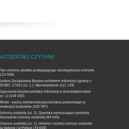
AJCZĘŚCIEJ CZYTANE
Plan ochrony obiektu podlegającego obowiązkowej ochronie
(224 589)
System Zarządzania Bezpieczeństwem Informacji zgodny z
ISO/IEC 27001 (cz. 1.). Wprowadzenie
(111 129)
Zagrożenia bezpieczeństwa informacji w przedsiębiorstwie
(cz. 1)
(109 260)
Winda - ważny element bezpieczeństwa pożarowego w
ewakuacji budynków
(105 597)
Ochrona osobista (cz. 2). Zjawiska wymuszające potrzebę
stosowania ochrony osobistej
(84 046)
Ochrona osobista (cz. 1). Historia i rozwój ochrony osobistej
na świecie i w Polsce
(79 659)