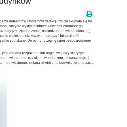
budynków
ma detektorów i systemów detekcji intruza skupiała się na
wana, służy do wykrycia intruza wewnątrz chronionego
 szkody (zniszczone zamki, uszkodzone drzwi lub okna itp.)
acznie wcześniej niż zdąży on naruszyć integralność
o rzadko spotykane. Do ochrony zewnętrznej bezpośredniego
jeśli zostaną rozpoznani lub nagle zwiększy się ryzyko
t przed włamaniem czy aktem wandalizmu, co spowoduje, że
toringu wizyjnego, zmiana oświetlenia budynku, sygnalizacja