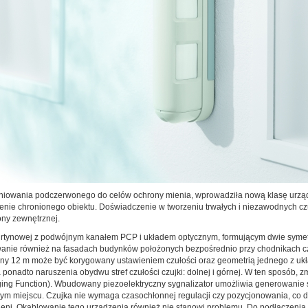
ieniowania podczerwonego do celów ochrony mienia, wprowadziła nową klasę urządz
czenie chronionego obiektu. Doświadczenie w tworzeniu trwałych i niezawodnych c
ny zewnętrznej.
kurtynowej z podwójnym kanałem PCP i układem optycznym, formującym dwie symetry
osowanie również na fasadach budynków położonych bezpośrednio przy chodnikach c
nalny 12 m może być korygowany ustawieniem czułości oraz geometrią jednego z uk
onadto naruszenia obydwu stref czułości czujki: dolnej i górnej. W ten sposób, 
ing Function). Wbudowany piezoelektryczny sygnalizator umożliwia generowanie s
nym miejscu. Czujka nie wymaga czasochłonnej regulacji czy pozycjonowania, co d
wieni. Okablowanie tego urządzenia również nie stanowi problemu. Do podłączeni