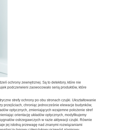
eń ochrony zewnętrznej. Są to detektory, które nie
zujek podczerwieni zaowocowało serią produktów, które
czne strefy ochrony po obu stronach czujki. Ukształtowanie
zy przejściach, chroniąc jednocześnie elewacje budynków,
ładów optycznych, zmieniających wzajemne położenie stref
zmieniając orientację układów optycznych, modyfikujemy
ygnałów ostrzegawczych w razie aktywacji czujki. Równie
aje jej istotną przewagę nad znanymi rozwiązaniami
a wystarczy typowy czterożyłowy przewód alarmowy