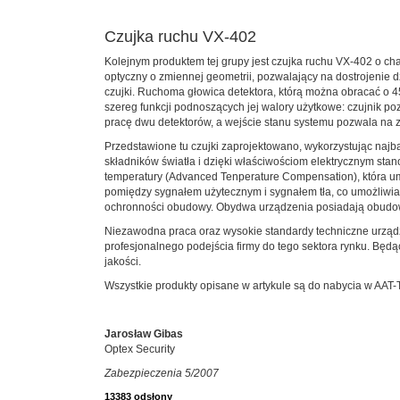
Czujka ruchu VX-402
Kolejnym produktem tej grupy jest czujka ruchu VX-402 o ch
optyczny o zmiennej geometrii, pozwalający na dostrojenie 
czujki. Ruchoma głowica detektora, którą można obracać o 
szereg funkcji podnoszących jej walory użytkowe: czujnik p
pracę dwu detektorów, a wejście stanu systemu pozwala na z
Przedstawione tu czujki zaprojektowano, wykorzystując najb
składników światła i dzięki właściwościom elektrycznym stan
temperatury (Advanced Tenperature Compensation), która umoż
pomiędzy sygnałem użytecznym i sygnałem tła, co umożliwi
ochronności obudowy. Obydwa urządzenia posiadają obudowy
Niezawodna praca oraz wysokie standardy techniczne urząd
profesjonalnego podejścia firmy do tego sektora rynku. Będą
jakości.
Wszystkie produkty opisane w artykule są do nabycia w AAT-
Jarosław Gibas
Optex Security
Zabezpieczenia 5/2007
13383 odsłony