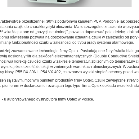
arakterystyce przestrzennej (90º) z podwójnym kanałem PCP. Podobnie jak poprzed
działania czujki do charakterystyki otoczenia. Ma to szczególne znaczenie w przy
45º w każdą stronę od „pozycji neutralnej", pozwala dopasować pole detekcji dok
oziomu oświetlenia pozwala na dostosowanie działania czujki w zależności od po
mianę funkcjonalności czujki w zależności od trybu pracy systemu alarmowego.
ardziej zaawansowane technologie firmy Optex. Posiadają one filtry światła biał
owią doskonały filtr dla zakłóceń elektromagnetycznych (Double Conductive Shieldi
liwia korektę czułości czujki w zakresie temperatur, zbliżonym do temperatury ci
a wysoką skuteczność detekcji w zmiennych warunkach atmosferycznych. W zastos
 klasy IP55 BX-80N i IP54 VX-402, co oznacza wysoki stopień ochrony przed wod
zeń są stałym, mocnym punktem produktów firmy Optex. Czujki zewnętrzne strefy
c pionierem w dostarczaniu rozwiązań tego typu, firma Optex dokłada wszelkich sta
T - u autoryzowanego dystrybutora firmy Optex w Polsce.