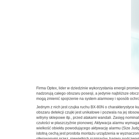
Firma Optex, lider w dziedzinie wykorzystania energii prom
nadzorują całego obszaru posesji, a jedynie najbliższe oto
mogą zmienić spojrzenie na system alarmowy i sposób ochro
Jednym z nich jest czujka ruchu BX-80N o charakterystyce 
obszaru detekcji czujki jest unikatowe i pozwala na jej st
witryny sklepowe itp., przed atakami wandali. Zasięg nomi
czułości w płaszczyźnie pionowej. Aktywacja alarmu wymaga p
wielkość obiektu powodującego aktywację alarmu (Size Judg
istotną cechą jest prostota montażu urządzenia w wyznaczo
oferowanymi przez, niewielkich rozmiarów, bariery podczer