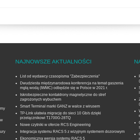
NAJNOWSZE AKTUALNOŚCI
N
List od wydawcy czasopisma "Zabezpieczenia"
Dwudziesta międzynarodowa konferencja na temat gaszenia
mgłą wodą (IWMC) odbędzie się w Polsce w 2021 r.
Iskrobezpieczne kontaktrony magnetyczne do stref
zagrożonych wybuchem
Smart Terminal marki GANZ w walce z wirusem
rmy
TP-Link ułatwia migrację do sieci 10 Gb/s dzięki
przełącznikowi T1700G‑28TQ
 w
Nowe czytniki w ofercie RCS Engineering
ury
Integracja systemu RACS 5 z wizyjnym systemem dozorowym
Ekonomiczna wersja systemu RACS 5