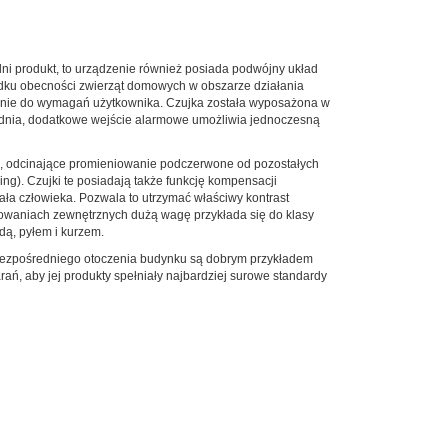
ni produkt, to urządzenie również posiada podwójny układ
padku obecności zwierząt domowych w obszarze działania
ładnie do wymagań użytkownika. Czujka została wyposażona w
ry dnia, dodatkowe wejście alarmowe umożliwia jednoczesną
ego, odcinające promieniowanie podczerwone od pozostałych
ng). Czujki te posiadają także funkcję kompensacji
ała człowieka. Pozwala to utrzymać właściwy kontrast
owaniach zewnętrznych dużą wagę przykłada się do klasy
ą, pyłem i kurzem.
 bezpośredniego otoczenia budynku są dobrym przykładem
rań, aby jej produkty spełniały najbardziej surowe standardy