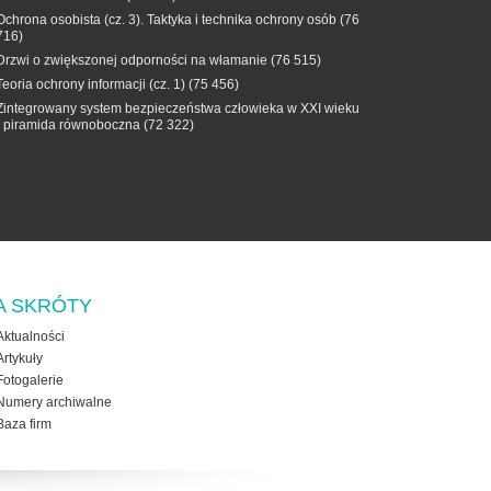
Ochrona osobista (cz. 3). Taktyka i technika ochrony osób
(76
716)
Drzwi o zwiększonej odporności na włamanie
(76 515)
Teoria ochrony informacji (cz. 1)
(75 456)
Zintegrowany system bezpieczeństwa człowieka w XXI wieku
- piramida równoboczna
(72 322)
A SKRÓTY
Aktualności
Artykuły
Fotogalerie
Numery archiwalne
Baza firm