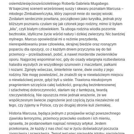
osiemdziesięciosześcioletniego Roberta Gabriela Mugabego.
W bajecznej scenerii wrześniowej suszy i skwaru poznałam Marcusa –
młodego Zimbabweńczyka, który zaprosił mnie do swojej wioski.
Zostałam serdecznie powitana, początkowo jako turystka, jednak przy
bliższym poznaniu czułam się jak członek jego rodziny, mimo iż byłam
„kiła”, czyli białym człowiekiem. Ta uboga rodzina wiodła pozornie
beztroskie, idylliczne życie wśród natury i dzikiej zwierzyny. Nic bardziej
mylnego. Marcus opowiedział mi o reżimie prezydenta,
nierespektowaniu praw człowieka, skrajnej biedzie oraz rosnącym
poparciu dla opozycji, co z każdym dniem przyczynia się do fali
przemocy – prześladowań, pobić, a nawet morderstw zwolenników
oporu. Najgorzej wspominał noc, gdy do osady wtargnęła rozbestwiona
hałastra wyzutych ze wszystkiego szumowin z maczetami, pałkami
i nożami. Zginęły wówczas, śmiertelnie ranne, dwie osoby z jego
rodziny. Nie mogę powiedzieć, że znaleźli się w niewłaściwym miejscu
o niewłaściwej porze, gdyż byli u siebie. Trawiona nieukojonym
pragnieniem szczęścia całej ludzkości, gorączką bezinteresownej
i szlachetnej dobroczynności, starłam się z tamtejszą, twardą
rzeczywistością. Nie opuszcza mnie jednak wrażenie, że we
współczesnym świecie zagrożenie jest częścią życia niezależnie od
tego, czy żyjemy w Polsce, czy po drugiej stronie kuli ziemskiej.
Historia Marcusa, będąca jednym z przejawów wciąż powszechnego
zjawiska terroryzmu, przemocy przeciwko osobom i ich mieniu,
sprawiła, że postanowiłam napisać niniejszy artykuł. Jestem
przekonana, że każdy z nas choć raz w życiu doświadczył poczucia
zagrożenia i przerażenia. Temat jest więc niezwykle istotny, niezależnie