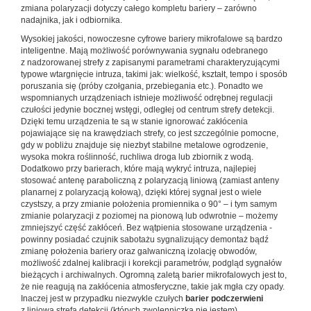
zmiana polaryzacji dotyczy całego kompletu bariery – zarówno
nadajnika, jak i odbiornika.
Wysokiej jakości, nowoczesne cyfrowe bariery mikrofalowe są bardzo
inteligentne. Mają możliwość porównywania sygnału odebranego
z nadzorowanej strefy z zapisanymi parametrami charakteryzującymi
typowe wtargnięcie intruza, takimi jak: wielkość, kształt, tempo i sposób
poruszania się (próby czołgania, przebiegania etc.). Ponadto we
wspomnianych urządzeniach istnieje możliwość odrębnej regulacji
czułości jedynie bocznej wstęgi, odległej od centrum strefy detekcji.
Dzięki temu urządzenia te są w stanie ignorować zakłócenia
pojawiające się na krawędziach strefy, co jest szczególnie pomocne,
gdy w pobliżu znajduje się niezbyt stabilne metalowe ogrodzenie,
wysoka mokra roślinność, ruchliwa droga lub zbiornik z wodą.
Dodatkowo przy barierach, które mają wykryć intruza, najlepiej
stosować antenę paraboliczną z polaryzacją liniową (zamiast anteny
planarnej z polaryzacją kołową), dzięki której sygnał jest o wiele
czystszy, a przy zmianie położenia promiennika o 90° – i tym samym
zmianie polaryzacji z poziomej na pionową lub odwrotnie – możemy
zmniejszyć część zakłóceń. Bez wątpienia stosowane urządzenia ­
powinny posiadać ­czujnik sabotażu sygnalizujący demontaż bądź
zmianę położenia bariery oraz galwaniczną izolację obwodów,
możliwość zdalnej kalibracji i korekcji parametrów, podgląd sygnałów
bieżących i archiwalnych. Ogromną zaletą barier mikrofalowych jest to,
że nie reagują na zakłócenia atmosferyczne, takie jak mgła czy opady.
Inaczej jest w przypadku niezwykle czułych
barier podczerwieni
z liniową strefą detekcji (których zwolenniczką nie jestem).