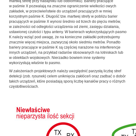
martwą strefę przy nadajniku lub odbiorniku). Bariery pracujące
w paśmie X pozwalają na znaczne ograniczenie wielkości owych
zakładek, w przeciwieństwie do urządzeń pracujących w mniej
korzystnym paśmie K. Długość tzw. martwej strefy w pobliżu barier
pracujących w paśmie X wynosi średnio od trzech do pięciu metrów,
w zależności od odległości urządzenia od ziemi, zasięgu działania,
ustawionej czułości i typu anteny. W barierach wykorzystujących pasmo
K należy wziąć pod uwagę, że na konieczne zakładki potrzebujemy
znacznie więcej miejsca, zazwyczaj około siedmiu metrów. Ponadto
bariery pracujące w paśmie K są częściej narażone na interferencje
innych urządzeń, na przykład radarów stosowanych na lotniskach lub
w obiektach wojskowych. Nierzadko bowiem inne systemy
wykorzystują właśnie to pasmo.
W założeniach projektowych należy uwzględnić parzystą liczbę stref
detekcji (zob. rysunek) celem uniknięcia zakłóceń oraz zadbać o dobór
takich urządzeń, które posiadają sporą liczbę kanałów pracy o różnych
częstotliwościach.