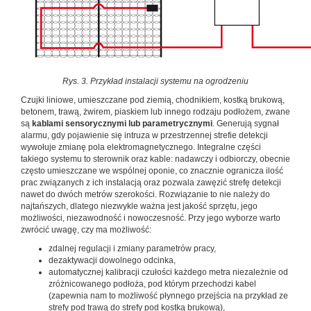
Rys. 3. Przykład instalacji systemu na ogrodzeniu
Czujki liniowe, umieszczane pod ziemią, chodnikiem, kostką brukową,
betonem, trawą, żwirem, piaskiem lub innego rodzaju podłożem, zwane
są
kablami sensorycznymi lub parametrycznymi
. Generują sygnał
alarmu, gdy pojawienie się intruza w przestrzennej strefie detekcji
wywołuje zmianę pola elektromagnetycznego. Integralne części
takiego systemu to sterownik oraz kable: nadawczy i odbiorczy, obecnie
często umieszczane we wspólnej oponie, co znacznie ogranicza ilość
prac związanych z ich instalacją oraz pozwala zawęzić strefę detekcji
nawet do dwóch metrów szerokości. Rozwiązanie to nie należy do
najtańszych, dlatego niezwykle ważna jest jakość sprzętu, jego
możliwości, niezawodność i nowoczesność. Przy jego wyborze warto
zwrócić uwagę, czy ma możliwość:
zdalnej regulacji i zmiany parametrów pracy,
dezaktywacji dowolnego odcinka,
automatycznej kalibracji czułości każdego metra niezależnie od
zróżnicowanego podłoża, pod którym przechodzi kabel
(zapewnia nam to możliwość płynnego przejścia na przykład ze
strefy pod trawą do strefy pod kostką brukową),