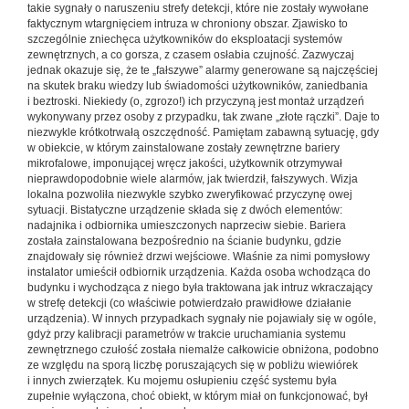
takie sygnały o naruszeniu strefy detekcji, które nie zostały wywołane
faktycznym wtargnięciem intruza w chroniony obszar. Zjawisko to
szczególnie zniechęca użytkowników do eksploatacji systemów
zewnętrznych, a co gorsza, z czasem osłabia czujność. Zazwyczaj
jednak okazuje się, że te „fałszywe” alarmy generowane są najczęściej
na skutek braku wiedzy lub świadomości użytkowników, zaniedbania
i beztroski. Niekiedy (o, zgrozo!) ich przyczyną jest montaż urządzeń
wykonywany przez osoby z przypadku, tak zwane „złote rączki”. Daje to
niezwykle krótkotrwałą oszczędność. Pamiętam zabawną sytuację, gdy
w obiekcie, w którym zainstalowane zostały zewnętrzne bariery
mikrofalowe, imponującej wręcz jakości, użytkownik otrzymywał
nieprawdopodobnie wiele alarmów, jak twierdził, fałszywych. Wizja
lokalna pozwoliła niezwykle szybko zweryfikować przyczynę owej
sytuacji. Bistatyczne urządzenie składa się z dwóch elementów:
nadajnika i odbiornika umieszczonych naprzeciw siebie. Bariera
została zainstalowana bezpośrednio na ścianie budynku, gdzie
znajdowały się również drzwi wejściowe. Właśnie za nimi pomysłowy
instalator umieścił odbiornik urządzenia. Każda osoba wchodząca do
budynku i wychodząca z niego była traktowana jak intruz wkraczający
w strefę detekcji (co właściwie potwierdzało prawidłowe działanie
urządzenia). W innych przypadkach sygnały nie pojawiały się w ogóle,
gdyż przy kalibracji parametrów w trakcie uruchamiania systemu
zewnętrznego czułość została niemalże całkowicie obniżona, podobno
ze względu na sporą liczbę poruszających się w pobliżu wiewiórek
i innych zwierzątek. Ku mojemu osłupieniu część systemu była
zupełnie wyłączona, choć obiekt, w którym miał on funkcjonować, był