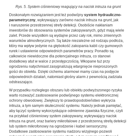
Rys. 5. System ciśnieniowy reagujący na nacisk intruza na grunt
Doskonałym rozwiązaniem jest też podwójny
system hydrauliczno-
parametryczny
, wykrywający zarówno nacisk intruza na grunt, jak
i naruszenie przestrzennej strefy detekcji. Osobiście nakłaniam
inwestorów do stosowania systemów zakopywanych, gdyż mają wiele
zalet. Przede wszystkim są wydajne przez cały rok, mimo zmiennych
warunków atmosferycznych. Są także niezależne od rodzaju podłoża,
który ma wpływ jedynie na głębokość zakopania kabli czy gumowych
rurek i ustawienie odpowiednich parametrów pracy. Ponadto są
całkowicie niewidoczne dla potencjalnego intruza, co stanowi
dodatkowy atut w walce z przestępczością. Wkopane tuż przy
ogrodzeniu natychmiast zasygnalizują wtargnięcie nieproszonych
gości do obiektu. Dzięki cichemu alarmowi mamy czas na podjęcie
odpowiednich działań, natomiast głośny alarm z pewnością zadziała
odstraszająco.
W przypadku rozległego obszaru lub obiektu podwyższonego ryzyka
warto rozważyć zastosowanie podwójnego systemu elektronicznej
ochrony obwodowej. Zwiększy to prawdopodobieństwo wykrycia
intruza, a tym samym skuteczność systemu. Należy jednak pamiętać,
aby łączyć systemy wykorzystujące odmienne zjawiska fizyczne, czyli
na przykład ciśnieniowy system zakopywany, wykrywający nacisk
intruza na grunt, oraz bariery mikrofalowe z przestrzenną strefą detekcji
lub system mikrofonowy na ogrodzenie i kabel sensoryczny.
Dodatkowe zastosowanie systemu nadzoru wizyjnego pozwoli