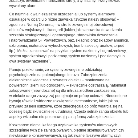
zobaczyć ewentualne naruszenie strefy, a tym samym weryfikować
wywołany alarm.
Co najmniej dwa niezależne urządzenia lub systemy alarmowe
działające w oparciu o różne zjawiska fizyczne należy stosować –
zgodnie z Normą Obronną – w strefie zewnętrznej obwodowej
obiektów wojskowych I kategorii (takich jak stanowiska dowodzenia
szczebla strategicznego i operacyjnego, stanowiska dowodzenia
i naprowadzania Sił Powietrznych, baz, składnic oraz składów amunicji,
uzbrojenia, materiałów wybuchowych, bomb, rakiet, granatów, torped
itp.). Można zastosować na przykład system naziemny i ogrodzeniowy,
system ogrodzeniowy i podziemny, system naziemny i podziemny lub
1
dwa systemy naziemne
.
Panuje przekonanie, że systemy zewnętrzne oddziałują
psychologicznie na potencjalnego intruza. Zabezpieczenia
elektroniczne widoczne z zewnątrz obiektu – montowane na
powierzchni ziemi lub ogrodzeniu – skutecznie odstraszają, natomiast
zakopywane (niewidoczne) są dla intruza źródłem zaskoczenia,
w efekcie czego zazwyczaj podejmuje on próbę ucieczki. Nieocenione
bywają również widoczne rozwiązania mechaniczne, takie jak na
przykład zasieki ostrzowe, które zniechęcają do prób wdarcia się na
posesję bądź skutecznie je utrudniają. Często jednak ranga obiektu lub
aspekty wizualne nie przemawiają za tą formą zabezpieczenia.
Koszmarem niemal każdego użytkownika systemów alarmowych,
szczególnie tych źle zainstalowanych, błędnie skonfigurowanych czy
niewłaściwie konserwowanych, są tak zwane fałszywe alarmy, czyli