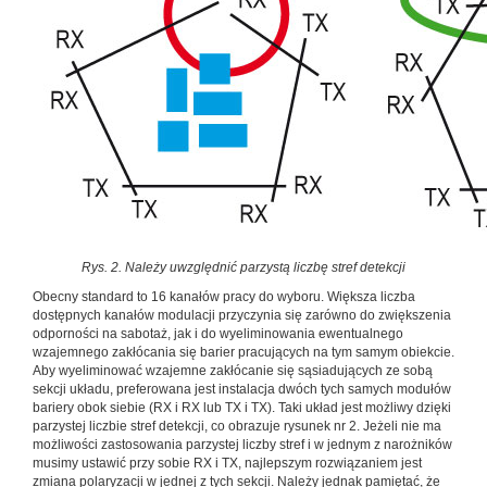
Rys. 2. Należy uwzględnić parzystą liczbę stref detekcji
Obecny standard to 16 kanałów pracy do wyboru. Większa liczba
dostępnych kanałów modulacji przyczynia się zarówno do zwiększenia
odporności na sabotaż, jak i do wyeliminowania ewentualnego
wzajemnego zakłócania się barier pracujących na tym samym obiekcie.
Aby wyeliminować wzajemne zakłócanie się sąsiadujących ze sobą
sekcji układu, preferowana jest instalacja dwóch tych samych modułów
bariery obok siebie (RX i RX lub TX i TX). Taki układ jest możliwy dzięki
parzystej liczbie stref detekcji, co obrazuje rysunek nr 2. Jeżeli nie ma
możliwości zastosowania parzystej liczby stref i w jednym z narożników
musimy ustawić przy sobie RX i TX, najlepszym rozwiązaniem jest
zmiana polaryzacji w jednej z tych sekcji. Należy jednak pamiętać, że