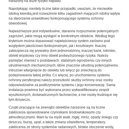
narażony na duże ryzyko napadu.
Napotykając niestety liczne takie przypadki, uważam, że niezwykle
istotną kwestią jest rozważenie kilku zagadnień ­mających istotny wpływ
na stworzenie prawidłowo funkcjonującego systemu ochrony
obwodowej.
Najważniejsze jest indywidualne, staranne rozpoznanie potencjalnych
zagrożeń, jakie mogą wystąpić w konkretnym obiekcie. Według tego
kryterium można dopasować najwłaściwszy system zarówno pod
względem jakościowo-funkcjonalnym, jak i kosztowym. Inaczej
zabezpiecza się prywatny dom jednorodzinny, inaczej bank, lotnisko,
obiekt wojskowy czy inny obiekt podwyższonego ryzyka. Należy
pamiętać również o podstawach: stabilnym ogrodzeniu czy innych
utrudnieniach mechanicznych, które znacznie utrudnią potencjalnemu
intruzowi wtargnięcie do obiektu lub wręcz go zniechęcą do
podejmowania takiej próby. Co więcej, po uruchomieniu systemu
ochrony peryferyjnej należy przeszkolić służby ochrony oraz osoby
odpowiedzialne za podtrzymanie systemu i jego konserwację. Sama
instalacja powinna być wykonana przez wykwalifikowany zespół
wyszkolonych, doświadczonych fachowców, a nie osoby trudniące się
tym dorywczo.
Czujki pracujące na zewnątrz obiektów narażone są na liczne
zakłócenia spowodowane czynnikami środowiskowymi czy
atmosferycznymi. Mam tu na myśli wiatr, mgłę, mróz, opady śniegu czy
deszczu, burzę, upał, a także zmiany oświetlenia, temperatury,
zakłócenia ze strony systemów radarowych, bliskie otoczenie wody,