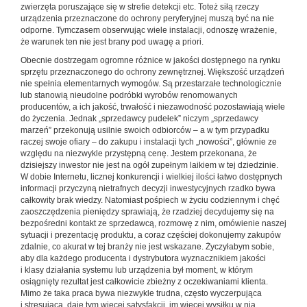
zwierzęta poruszające się w strefie detekcji etc. Toteż siłą rzeczy
urządzenia przeznaczone do ochrony peryferyjnej muszą być na nie
odporne. Tymczasem obserwując wiele instalacji, odnoszę wrażenie,
że warunek ten nie jest brany pod uwagę a priori.
Obecnie dostrzegam ogromne różnice w jakości dostępnego na rynku
sprzętu przeznaczonego do ochrony zewnętrznej. Większość urządzeń
nie spełnia elementarnych wymogów. Są przestarzałe technologicznie
lub stanowią nieudolne podróbki wyrobów renomowanych
producentów, a ich jakość, trwałość i niezawodność pozostawiają wiele
do życzenia. Jednak „sprzedawcy pudełek” niczym „sprzedawcy
marzeń” przekonują usilnie swoich odbiorców – a w tym przypadku
raczej swoje ofiary – do zakupu i instalacji tych „nowości”, głównie ze
względu na niezwykle przystępną cenę. Jestem przekonana, że
dzisiejszy inwestor nie jest na ogół zupełnym laikiem w tej dziedzinie.
W dobie Internetu, licznej konkurencji i wielkiej ilości łatwo dostępnych
informacji przyczyną nietrafnych decyzji inwestycyjnych rzadko bywa
całkowity brak wiedzy. Natomiast pośpiech w życiu codziennym i chęć
zaoszczędzenia pieniędzy sprawiają, że rzadziej decydujemy się na
bezpośredni kontakt ze sprzedawcą, rozmowę z nim, omówienie naszej
sytuacji i prezentację produktu, a coraz częściej dokonujemy zakupów
zdalnie, co akurat w tej branży nie jest wskazane. Życzyłabym sobie,
aby dla każdego producenta i dystrybutora wyznacznikiem jakości
i klasy działania systemu lub urządzenia był moment, w którym
osiągnięty rezultat jest całkowicie zbieżny z oczekiwaniami klienta.
Mimo że taka praca bywa niezwykle trudna, często wyczerpująca
i stresująca, daje tym więcej satysfakcji, im więcej wysiłku w nią