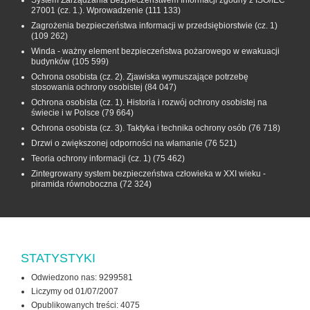
System Zarządzania Bezpieczeństwem Informacji zgodny z ISO/IEC
27001 (cz. 1.). Wprowadzenie
(111 133)
Zagrożenia bezpieczeństwa informacji w przedsiębiorstwie (cz. 1)
(109 262)
Winda - ważny element bezpieczeństwa pożarowego w ewakuacji
budynków
(105 599)
Ochrona osobista (cz. 2). Zjawiska wymuszające potrzebę
stosowania ochrony osobistej
(84 047)
Ochrona osobista (cz. 1). Historia i rozwój ochrony osobistej na
świecie i w Polsce
(79 664)
Ochrona osobista (cz. 3). Taktyka i technika ochrony osób
(76 718)
Drzwi o zwiększonej odporności na włamanie
(76 521)
Teoria ochrony informacji (cz. 1)
(75 462)
Zintegrowany system bezpieczeństwa człowieka w XXI wieku -
piramida równoboczna
(72 324)
STATYSTYKI
Odwiedzono nas: 9299581
Liczymy od 01/07/2007
Opublikowanych treści: 4075