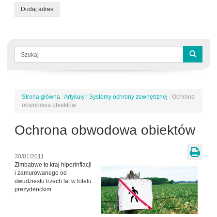
Dodaj adres
Formularz
wyszukiwania
Szukaj
Strona główna
/
Artykuły
/
Systemy ochrony zewnętrznej
/
Ochrona
Jesteś
obwodowa obiektów
tutaj
Ochrona obwodowa obiektów
30/01/2011
Zimbabwe to kraj hiperinflacji
i zamurowanego od
dwudziestu trzech lat w fotelu
prezydenckim