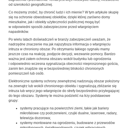
od szerokości geograficznej.
Co możemy zrobić, by chronić ludzi i ich mienie? W tym artykule skupię
się na ochronie obwodowej obiektów, dzięki której zarówno domy
mieszkalne, jak i obiekty użyteczności publicznej mogą być
w odpowiedni sposób zabezpieczone przed wtargnięciem
napastników.
Po wielu latach doświadczeń w branży zabezpieczeń uważam, że
nadrzędne znaczenie ma jak najszybsza informacja o wtargnięciu
intruza w chroniony obszar. Po otrzymaniu takiego sygnału mamy
jeszcze czas na reakcję, podjęcie decyzji, wezwanie pomocy. Bardzo
ważna jest zatem ochrona obszaru wokół budynku lub ogrodzenia
i odpowiednio wczesna sygnalizacja obecności nieproszonego gościa,
zanim ten znajdzie się w bezpośredniej bliskości chronionych
pomieszczeń lub osób.
Elektroniczne systemy ochrony zewnętrznej nadzorują obszar położony
na zewnątrz lub wokół chronionego obiektu i sygnalizują zbliżanie się
intruza lub wręcz jego wtargnięcie do strefy bezpośrednio przylegającej
do tego obszaru. Systemy te można podzielić na trzy podstawowe
grupy:
systemy pracujące na powierzchni ziemi, takie jak bariery
mikrofalowe czy podczerwieni, czujki dualne, laserowe, radary,
telewizja dozorowa;
systemy montowane na ogrodzeniu, budowane z przewodów
mikrofonowych, światłowodowych, czujek wibracyjnych,