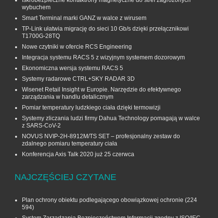
Iskrobezpieczne kontaktrony magnetyczne do stref zagrożonych
wybuchem
Smart Terminal marki GANZ w walce z wirusem
TP-Link ułatwia migrację do sieci 10 Gb/s dzięki przełącznikowi
T1700G‑28TQ
Nowe czytniki w ofercie RCS Engineering
Integracja systemu RACS 5 z wizyjnym systemem dozorowym
Ekonomiczna wersja systemu RACS 5
Systemy radarowe CTRL+SKY RADAR 3D
Wisenet Retail Insight w Europie. Narzędzie do efektywnego
zarządzania w handlu detalicznym
Pomiar temperatury ludzkiego ciała dzięki termowizji
Systemy zliczania ludzi firmy Dahua Technology pomagają w walce
z SARS-CoV-2
NOVUS NVIP-2H-8912M/TS SET – profesjonalny zestaw do
zdalnego pomiaru temperatury ciała
Konferencja Axis Talk 2020 już 25 czerwca
NAJCZĘŚCIEJ CZYTANE
Plan ochrony obiektu podlegającego obowiązkowej ochronie
(224
594)