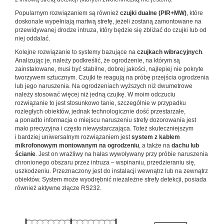
Popularnym rozwiązaniem są również
czujki dualne (PIR+MW)
, które
doskonale wypełniają martwą strefę, jeżeli zostaną zamontowane na
przewidywanej drodze intruza, który będzie się zbliżać do czujki lub od
niej oddalać.
Kolejne rozwiązanie to systemy bazujące na
czujkach wibracyjnych
.
Analizując je, należy podkreślić, że ogrodzenie, na którym są
zainstalowane, musi być stabilne, dobrej jakości, najlepiej nie pokryte
tworzywem sztucznym. Czujki te reagują na próbę przejścia ogrodzenia
lub jego naruszenia. Na ogrodzeniach wyższych niż dwumetrowe
należy stosować więcej niż jedną czujkę. W moim odczuciu
rozwiązanie to jest stosunkowo tanie, szczególnie w przypadku
rozległych obiektów, jednak technologicznie dość przestarzałe,
a ponadto informacja o miejscu naruszeniu strefy dozorowania jest
mało precyzyjna i często niewystarczająca. Toteż skuteczniejszym
i bardziej uniwersalnym rozwiązaniem jest
system z kablem
mikrofonowym montowanym na ogrodzeniu
, a także na
dachu lub
ścianie
. Jest on wrażliwy na hałas wywoływany przy próbie naruszenia
chronionego obszaru przez intruza – wspinaniu, przedzieraniu się,
uszkodzeniu. Przeznaczony jest do instalacji wewnątrz lub na zewnątrz
obiektów. System może wyodrębnić niezależne strefy detekcji, posiada
również aktywne złącze RS232.