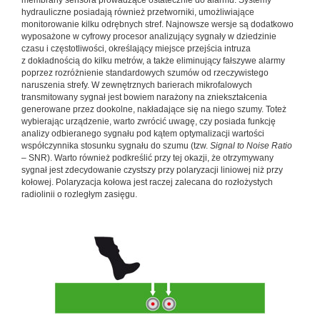
membrany sensora prowadzące ostatecznie do alarmu. Systemy
hydrauliczne posiadają również przetworniki, umożliwiające
monitorowanie kilku odrębnych stref. Najnowsze wersje są dodatkowo
wyposażone w cyfrowy procesor analizujący sygnały w dziedzinie
czasu i częstotliwości, określający miejsce przejścia intruza
z dokładnością do kilku metrów, a także eliminujący fałszywe alarmy
poprzez rozróżnienie standardowych szumów od rzeczywistego
naruszenia strefy. W zewnętrznych barierach mikrofalowych
transmitowany sygnał jest bowiem narażony na zniekształcenia
generowane przez dookolne, nakładające się na niego szumy. Toteż
wybierając urządzenie, warto zwrócić uwagę, czy posiada funkcję
analizy odbieranego sygnału pod kątem optymalizacji wartości
współczynnika stosunku sygnału do szumu (tzw.
Signal to Noise Ratio
– SNR). Warto również podkreślić przy tej okazji, że otrzymywany
sygnał jest zdecydowanie czystszy przy polaryzacji liniowej niż przy
kołowej. Polaryzacja kołowa jest raczej zalecana do rozłożystych
radiolinii o rozległym zasięgu.