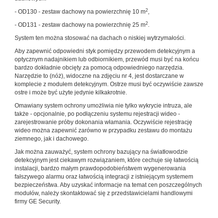
2
- OD130 - zestaw dachowy na powierzchnię 10 m
,
2
- OD131 - zestaw dachowy na powierzchnię 25 m
.
System ten można stosować na dachach o niskiej wytrzymałości.
Aby zapewnić odpowiedni styk pomiędzy przewodem detekcyjnym a
optycznym nadajnikiem lub odbiornikiem, przewód musi być na końcu
bardzo dokładnie obcięty za pomocą odpowiedniego narzędzia.
Narzędzie to (nóż), widoczne na zdjęciu nr 4, jest dostarczane w
komplecie z modułem detekcyjnym. Ostrze musi być oczywiście zawsze
ostre i może być użyte jedynie kilkakrotnie.
Omawiany system ochrony umożliwia nie tylko wykrycie intruza, ale
także - opcjonalnie, po podłączeniu systemu rejestracji wideo -
zarejestrowanie próby dokonania włamania. Oczywiście rejestrację
wideo można zapewnić zarówno w przypadku zestawu do montażu
ziemnego, jak i dachowego.
Jak można zauważyć, system ochrony bazujący na światłowodzie
detekcyjnym jest ciekawym rozwiązaniem, które cechuje się łatwością
instalacji, bardzo małym prawdopodobieństwem wygenerowania
fałszywego alarmu oraz łatwością integracji z istniejącym systemem
bezpieczeństwa. Aby uzyskać informacje na temat cen poszczególnych
modułów, należy skontaktować się z przedstawicielami handlowymi
firmy GE Security.