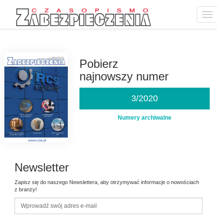
Tog
nav
Przejdź
do
treści
Pobierz
najnowszy numer
3/2020
Numery archiwalne
Newsletter
Zapisz się do naszego Newslettera, aby otrzymywać informacje o nowościach
z branży!