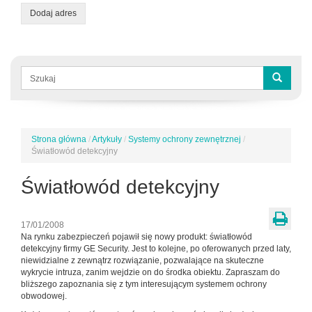
Dodaj adres
Formularz
wyszukiwania
Szukaj
Strona główna
/
Artykuły
/
Systemy ochrony zewnętrznej
/
Jesteś
Światłowód detekcyjny
tutaj
Światłowód detekcyjny
17/01/2008
Na rynku zabezpieczeń pojawił się nowy produkt: światłowód
detekcyjny firmy GE Security. Jest to kolejne, po oferowanych przed laty,
niewidzialne z zewnątrz rozwiązanie, pozwalające na skuteczne
wykrycie intruza, zanim wejdzie on do środka obiektu. Zapraszam do
bliższego zapoznania się z tym interesującym systemem ochrony
obwodowej.