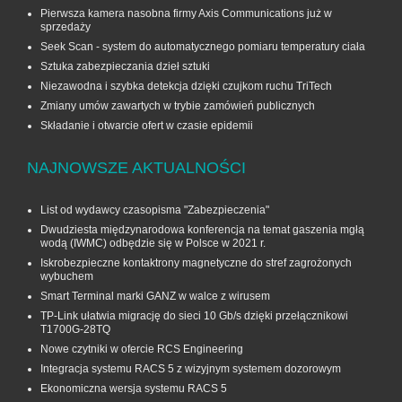
Pierwsza kamera nasobna firmy Axis Communications już w
sprzedaży
Seek Scan - system do automatycznego pomiaru temperatury ciała
Sztuka zabezpieczania dzieł sztuki
Niezawodna i szybka detekcja dzięki czujkom ruchu TriTech
Zmiany umów zawartych w trybie zamówień publicznych
Składanie i otwarcie ofert w czasie epidemii
NAJNOWSZE AKTUALNOŚCI
List od wydawcy czasopisma "Zabezpieczenia"
Dwudziesta międzynarodowa konferencja na temat gaszenia mgłą
wodą (IWMC) odbędzie się w Polsce w 2021 r.
Iskrobezpieczne kontaktrony magnetyczne do stref zagrożonych
wybuchem
Smart Terminal marki GANZ w walce z wirusem
TP-Link ułatwia migrację do sieci 10 Gb/s dzięki przełącznikowi
T1700G‑28TQ
Nowe czytniki w ofercie RCS Engineering
Integracja systemu RACS 5 z wizyjnym systemem dozorowym
Ekonomiczna wersja systemu RACS 5