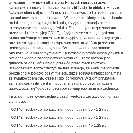
wcześniej, niż w przypadku użycia typowych nieperyferyjnych
systemów alarmowych - jeszcze zanim zbliży się do obiektu. Maty ze
światłowodem (zdjęcie nr 2) można zastosować pod piaskiem, żwirem
lub pod nawierzchnią brukowaną. W momencie, kiedy intruz nadepnie
na taką matę, nastąpi ugięcie kabla, przy jednoczesnej zmianie
intensywności przesyłanego światła. Zmiana ta jest rozpoznawana
przez moduł detekcyjny OD117, który jest sercem całego systemu.
Moduł porównuje strumień światła z wyjścia przewodu detekcyjnego z
poziomem sygnału, który jest wprowadzany do wejścia przewodu
detekcyjnego. Zmiana natężenia światła powoduje zadziałanie
przekaźnika, a tym samym alarm. Oczywiście przewód detekcyjny musi
być odpowiednio zabezpieczony. W tym celu zastosowana jest
gumowa osłona, która chroni przewód przed mechanicznym
uszkodzeniem.
Może zdarzyć się taka sytuacja, że właściciel obiektu
będzie chciał położyć coś w miejscu, gdzie została umieszczona mata
ze światłowodem (np. krzesła i stół ogrodowy). W takim przypadku
zainstalowany inteligentny moduł analizatora po pewnym czasie
„przyzwyczai się" do obecności spoczywającego na nim przedmiotu.
Instalator może wybrać jedną z trzech wielkości zestawu do montażu
ziemnego:
- OD140
- zestaw do montażu ziemnego - obszar 50 x 1,25 m,
- OD143 - zestaw do montażu ziemnego - obszar 25 x 1,25 m,
- OD146 - zestaw do montażu ziemnego - obszar 4 x 1,25 m.