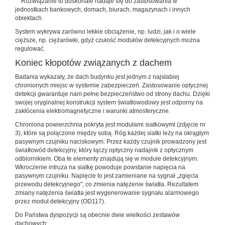
Rozwiązanie to doskonale nadaje się do zastosowania w
jednostkach bankowych, domach, biurach, magazynach i innych
obiektach.
System wykrywa zarówno lekkie obciążenie, np. ludzi, jak i o wiele
cięższe, np. ciężarówki, gdyż czułość modułów detekcyjnych można
regulować.
Koniec kłopotów związanych z dachem
Badania wykazały, że dach budynku jest jednym z najsłabiej
chronionych miejsc w systemie zabezpieczeń. Zastosowanie optycznej
detekcji gwarantuje nam pełne bezpieczeństwo od strony dachu. Dzięki
swojej oryginalnej konstrukcji system światłowodowy jest odporny na
zakłócenia elektromagnetyczne i warunki atmosferyczne.
Chroniona powierzchnia pokryta jest modułami siatkowymi (zdjęcie nr
3), które są połączone między sobą. Róg każdej siatki leży na okrągłym
pasywnym czujniku naciskowym. Przez każdy czujnik prowadzony jest
światłowód detekcyjny, który łączy optyczny nadajnik z optycznym
odbiornikiem. Oba te elementy znajdują się w module detekcyjnym.
Wkroczenie intruza na siatkę powoduje powstanie napięcia na
pasywnym czujniku. Napięcie to jest zamieniane na sygnał „zgięcia
przewodu detekcyjnego", co zmienia natężenie światła. Rezultatem
zmiany natężenia światła jest wygenerowanie sygnału alarmowego
przez moduł detekcyjny (OD117).
Do Państwa dyspozycji są obecnie dwie wielkości zestawów
dachowych: