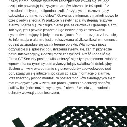
Każdy z producentów systemów zabezpieczeń chwali się, że jego
czujki nie powodują fałszywych alarmów. Można się też spotkać z
określeniami typu „inteligentna czujka", czy „system rozróżniający
człowieka od innych obiektów". Oczywiście informacje marketingowe to
często jedynie teoria. W praktyce niestety nadal występują fałszywe
alarmy. Zdarza się, że czujka bierze psa za człowieka i generuje alarm.
Tak było, jest i pewnie jeszcze długo będzie przy zastosowaniu
systemów bazujących jedynie na czujkach. Ponadto często zdarza się,
że informacja o alarmie jest przekazywana użytkownikowi w momencie
gdy intruz znajduje się już na terenie obiektu. Włamywacz może
oczywiście się spłoszyć po usłyszeniu syreny, ale, zanim przyjedzie
patrol interwencyjny, złodziej może zdążyć coś ukraść i oddalić się.
Firma GE Security postanowiła zmierzyć się z tym problemem i właśnie
wprowadza na rynek system wykorzystujący światłowód detekcyjny.
System ten wykrywa uginanie się przewodu światłowodowego pod
poruszającym się intruzem, po czym zgłasza informacje o alarmie.
Przeznaczony jest do montażu w postaci modułów składających się z
mat zakopywanych w ziemi lub paneli (siatek) do ochrony dachów,
sufitów itp. (które można wykorzystać również w celu zapewnienia
ochrony wewnątrz pomieszczeń).