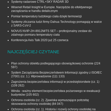
Systemy radarowe CTRL+SKY RADAR 3D
Wisenet Retail Insight w Europie. Narzędzie do efektywnego
zarządzania w handlu detalicznym
Pomiar temperatury ludzkiego ciała dzięki termowizji
Systemy zliczania ludzi firmy Dahua Technology pomagają w walce
z SARS-CoV-2
NOVUS NVIP-2H-8912M/TS SET – profesjonalny zestaw do
zdalnego pomiaru temperatury ciała
Konferencja Axis Talk 2020 już 25 czerwca
NAJCZĘŚCIEJ CZYTANE
Plan ochrony obiektu podlegającego obowiązkowej ochronie
(224
597)
System Zarządzania Bezpieczeństwem Informacji zgodny z ISO/IEC
27001 (cz. 1.). Wprowadzenie
(111 133)
Zagrożenia bezpieczeństwa informacji w przedsiębiorstwie (cz. 1)
(109 262)
Winda - ważny element bezpieczeństwa pożarowego w ewakuacji
budynków
(105 602)
Ochrona osobista (cz. 2). Zjawiska wymuszające potrzebę
stosowania ochrony osobistej
(84 047)
Ochrona osobista (cz. 1). Historia i rozwój ochrony osobistej na