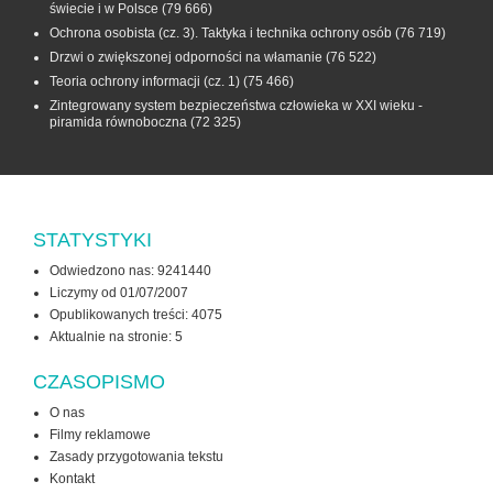
świecie i w Polsce
(79 666)
Ochrona osobista (cz. 3). Taktyka i technika ochrony osób
(76 719)
Drzwi o zwiększonej odporności na włamanie
(76 522)
Teoria ochrony informacji (cz. 1)
(75 466)
Zintegrowany system bezpieczeństwa człowieka w XXI wieku -
piramida równoboczna
(72 325)
STATYSTYKI
Odwiedzono nas: 9241440
Liczymy od 01/07/2007
Opublikowanych treści: 4075
Aktualnie na stronie:
5
CZASOPISMO
O nas
Filmy reklamowe
Zasady przygotowania tekstu
Kontakt