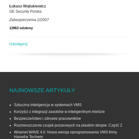
Łukasz Wojtukiewicz
GE Security Polska
Zabezpieczenia 2/2007
12863 odsłony
Udostępnij
NAJNOWSZE ARTYKUŁY
Sztuczna inteligencja w systemach VMS
Korzyści z integracji zasobów w inteligentnym mieście
Bezpieczeństwo i zdrowie pracowników
Rozmieszczenie czujek pożarowych na płaskim stropie. Część 2
Wisenet WAVE 4.0. Nowa wersja oprogramowania VMS firmy
Hanwha Techwin