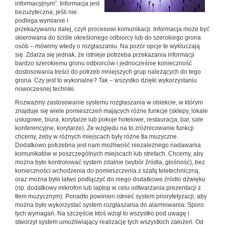
informacyjnym”. Informacja jest
bezużyteczna, jeśli nie
podlega wymianie i
przekazywaniu dalej, czyli procesowi komunikacji. Informacja może być
skierowana do ściśle określonego odbiorcy lub do szerokiego grona
osób – mówimy wtedy o rozgłaszaniu. Na pozór opcje te wykluczają
się. Zdarza się jednak, że istnieje potrzeba przekazania informacji
bardzo szerokiemu gronu odbiorców i jednocześnie konieczność
dostosowania treści do potrzeb mniejszych grup należących do tego
grona. Czy jest to wykonalne? Tak – wszystko dzięki wykorzystaniu
nowoczesnej techniki.
Rozważmy zastosowanie systemu rozgłaszania w obiekcie, w którym
znajduje się wiele pomieszczeń mających różne funkcje (sklepy, lokale
usługowe, biura, korytarze lub pokoje hotelowe, restauracja, bar, sale
konferencyjne, korytarze). Ze względu na to zróżnicowanie funkcji
chcemy, żeby w różnych miejscach były różne tła muzyczne.
Dodatkowo potrzebna jest nam możliwość niezależnego nadawania
komunikatów w poszczególnych miejscach lub strefach. Chcemy, aby
można było kontrolować system zdalnie (wybór źródła, głośność), bez
konieczności wchodzenia do pomieszczenia z szafą teletechniczną,
oraz można było łatwo podłączyć do niego dodatkowe źródło dźwięku
(np. dodatkowy mikrofon lub laptop w celu odtwarzania prezentacji z
tłem muzycznym). Ponadto powinien istnieć system priorytetyzacji, aby
można było wykorzystać system rozgłaszania do alarmowania. Sporo
tych wymagań. Na szczęście ktoś wziął to wszystko pod uwagę i
stworzył system umożliwiający realizację tych wszystkich założeń. Od