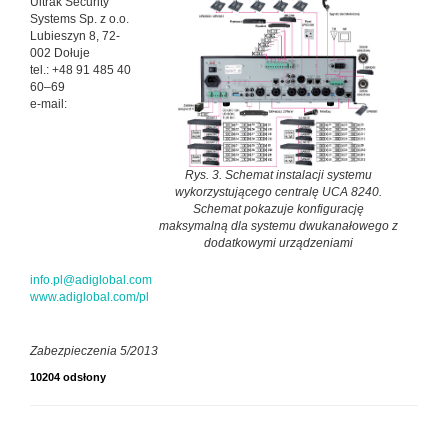
Ultrak Security
Systems Sp. z o.o.
Lubieszyn 8, 72-
002 Dołuje
tel.: +48 91 485 40
60–69
e-mail:
Rys. 3. Schemat instalacji systemu
wykorzystującego centralę UCA 8240.
Schemat pokazuje konfigurację
maksymalną dla systemu dwukanałowego z
dodatkowymi urządzeniami
info.pl@adiglobal.com
www.adiglobal.com/pl
Zabezpieczenia 5/2013
10204 odsłony