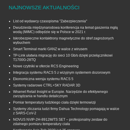
NAJNOWSZE AKTUALNOŚCI
List od wydawcy czasopisma "Zabezpieczenia"
Dwudziesta międzynarodowa konferencja na temat gaszenia mgłą
wodą (IWMC) odbędzie się w Polsce w 2021 r.
Iskrobezpieczne kontaktrony magnetyczne do stref zagrożonych
wybuchem
Smart Terminal marki GANZ w walce z wirusem
TP-Link ułatwia migrację do sieci 10 Gb/s dzięki przełącznikowi
T1700G‑28TQ
Nowe czytniki w ofercie RCS Engineering
Integracja systemu RACS 5 z wizyjnym systemem dozorowym
Ekonomiczna wersja systemu RACS 5
Systemy radarowe CTRL+SKY RADAR 3D
Wisenet Retail Insight w Europie. Narzędzie do efektywnego
zarządzania w handlu detalicznym
Pomiar temperatury ludzkiego ciała dzięki termowizji
Systemy zliczania ludzi firmy Dahua Technology pomagają w walce
z SARS-CoV-2
NOVUS NVIP-2H-8912M/TS SET – profesjonalny zestaw do
zdalnego pomiaru temperatury ciała