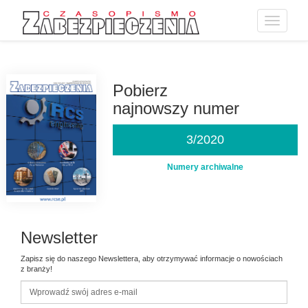
Toggle
navigatio
Przejdź
do
treści
Pobierz
najnowszy numer
3/2020
Numery archiwalne
Newsletter
Zapisz się do naszego Newslettera, aby otrzymywać informacje o nowościach
z branży!