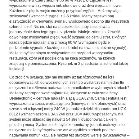
wyposażone w cztery stopnie po 60 W każdy. Urządzenie jest
wyposażone w trzy wejścia mikrofonowe oraz dwa wejścia liniowe.
Każdemu z pięciu wejść możemy przypisać wyjście. Możemy więc
zmiksować i wzmocnić sygnał z 2-5 źródeł. Mamy zapewnioną
elastyczność w kreowaniu sygnału wyjściowego osobno dla wszystkich
czterech stref. Nic nie stoi na przeszkodzie, aby zastosować
jednocześnie dwa tego typu urządzenia. Istnieje zatem możliwość
dowolnego miksowania pięciu wejść sygnału do ośmiu stref, z których
każda będzie nagłaśniana z mocą 60 W (wymagane będzie
podzielenie sygnału z każdego ze źródeł na dwa niezależne sygnały).
Może to być idealnym rozwiązaniem na przykład w przypadku
restauracji, która jest podzielona na kilka poziomów, na których
znajdują się pomieszczenia. Rysunek nr 2 przedstawia schemat takiej
instalacji.
Co zrobić w sytuacji, gdy nie musimy aż tak różnicować treści i
dopasowywać ich do wydzielonych stref, bo wystarczy nam jedno tło
muzyczne i możliwość nadawania komunikatów w wybranych strefach?
Możemy zaproponować najbardziej klasyczne rozwiązanie firmy
UNIelectronic – centralę nagłaśniającą UCA 8240. Sama centrala jest
wyposażona w sześć wejść sygnału (liniowych i mikrofonowych) oraz
sześć stref o łącznej mocy 240 W, jednakże dzięki ekspanderom UCX
8012 i wzmacniaczom UBA 9240 oraz UBA 9480 wyposażony w nią
system może składać się nawet z 54 stref i dysponować całkiem
pokaźną mocą. System może być ekonomiczny, jednokanałowy, a tło
muzyczne może być wyciszane we wszystkich strefach podczas
nadawania komunikatu, ale można też stworzyć wersję dwukanałową –