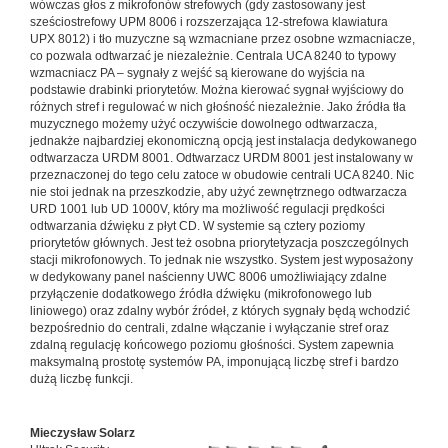
wówczas głos z mikrofonów strefowych (gdy zastosowany jest
sześciostrefowy UPM 8006 i rozszerzająca 12-strefowa klawiatura
UPX 8012) i tło muzyczne są wzmacniane przez osobne wzmacniacze,
co pozwala odtwarzać je niezależnie. Centrala UCA 8240 to typowy
wzmacniacz PA – sygnały z wejść są kierowane do wyjścia na
podstawie drabinki priorytetów. Można kierować sygnał wyjściowy do
różnych stref i regulować w nich głośność niezależnie. Jako źródła tła
muzycznego możemy użyć oczywiście dowolnego odtwarzacza,
jednakże najbardziej ekonomiczną opcją jest instalacja dedykowanego
odtwarzacza URDM 8001. Odtwarzacz URDM 8001 jest instalowany w
przeznaczonej do tego celu zatoce w obudowie centrali UCA 8240. Nic
nie stoi jednak na przeszkodzie, aby użyć zewnętrznego odtwarzacza
URD 1001 lub UD 1000V, który ma możliwość regulacji prędkości
odtwarzania dźwięku z płyt CD. W systemie są cztery poziomy
priorytetów głównych. Jest też osobna priorytetyzacja poszczególnych
stacji mikrofonowych. To jednak nie wszystko. System jest wyposażony
w dedykowany panel naścienny UWC 8006 umożliwiający zdalne
przyłączenie dodatkowego źródła dźwięku (mikrofonowego lub
liniowego) oraz zdalny wybór źródeł, z których sygnały będą wchodzić
bezpośrednio do centrali, zdalne włączanie i wyłączanie stref oraz
zdalną regulację końcowego poziomu głośności. System zapewnia
maksymalną prostotę systemów PA, imponującą liczbę stref i bardzo
dużą liczbę funkcji.
Mieczysław Solarz