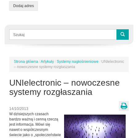
Dodaj adres
Formularz
wyszukiwania
Szukaj
Strona główna
/
Artykuły
/
Systemy nagłośnieniowe
/
UNIelectronic
Jesteś
– nowoczesne systemy rozgłaszania
tutaj
UNIelectronic – nowoczesne
systemy rozgłaszania
14/10/2013
W dzisiejszych czasach
bardzo ważną i cenną rzeczą
jest informacja. Mówi się
nawet o współczesnym
świecie jako o „społeczeństwie