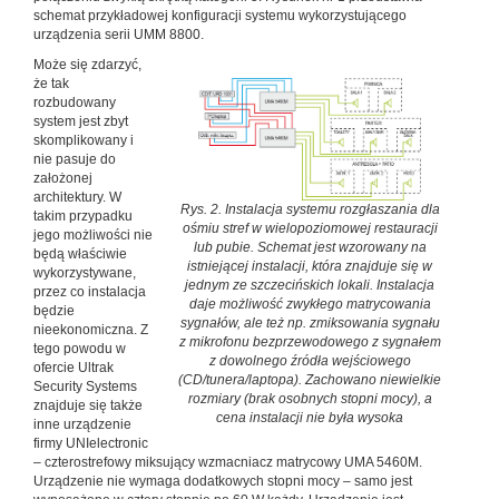
schemat przykładowej konfiguracji systemu wykorzystującego
urządzenia serii UMM 8800.
Może się zdarzyć,
że tak
rozbudowany
system jest zbyt
skomplikowany i
nie pasuje do
założonej
architektury. W
Rys. 2. Instalacja systemu rozgłaszania dla
takim przypadku
ośmiu stref w wielopoziomowej restauracji
jego możliwości nie
lub pubie. Schemat jest wzorowany na
będą właściwie
istniejącej instalacji, która znajduje się w
wykorzystywane,
jednym ze szczecińskich lokali. Instalacja
przez co instalacja
daje możliwość zwykłego matrycowania
będzie
sygnałów, ale też np. zmiksowania sygnału
nieekonomiczna. Z
z mikrofonu bezprzewodowego z sygnałem
tego powodu w
z dowolnego źródła wejściowego
ofercie Ultrak
(CD/tunera/laptopa). Zachowano niewielkie
Security Systems
rozmiary (brak osobnych stopni mocy), a
znajduje się także
cena instalacji nie była wysoka
inne urządzenie
firmy UNIelectronic
– czterostrefowy miksujący wzmacniacz matrycowy UMA 5460M.
Urządzenie nie wymaga dodatkowych stopni mocy – samo jest