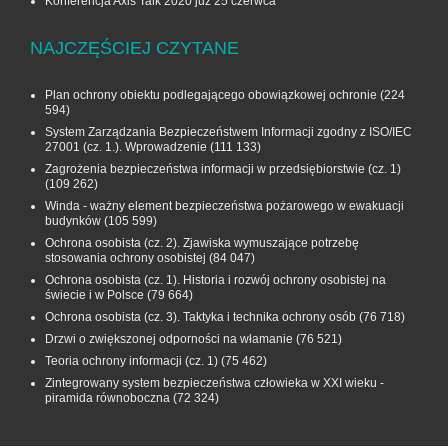
Konferencja Axis Talk 2020 już 25 czerwca
NAJCZĘŚCIEJ CZYTANE
Plan ochrony obiektu podlegającego obowiązkowej ochronie
(224
594)
System Zarządzania Bezpieczeństwem Informacji zgodny z ISO/IEC
27001 (cz. 1.). Wprowadzenie
(111 133)
Zagrożenia bezpieczeństwa informacji w przedsiębiorstwie (cz. 1)
(109 262)
Winda - ważny element bezpieczeństwa pożarowego w ewakuacji
budynków
(105 599)
Ochrona osobista (cz. 2). Zjawiska wymuszające potrzebę
stosowania ochrony osobistej
(84 047)
Ochrona osobista (cz. 1). Historia i rozwój ochrony osobistej na
świecie i w Polsce
(79 664)
Ochrona osobista (cz. 3). Taktyka i technika ochrony osób
(76 718)
Drzwi o zwiększonej odporności na włamanie
(76 521)
Teoria ochrony informacji (cz. 1)
(75 462)
Zintegrowany system bezpieczeństwa człowieka w XXI wieku -
piramida równoboczna
(72 324)