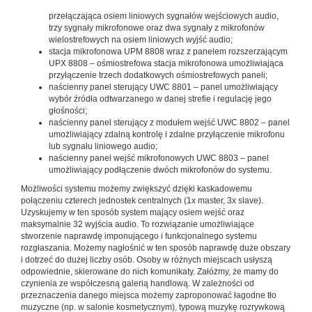
przełączająca osiem liniowych sygnałów wejściowych audio,
trzy sygnały mikrofonowe oraz dwa sygnały z mikrofonów
wielostrefowych na osiem liniowych wyjść audio;
stacja mikrofonowa UPM 8808 wraz z panelem rozszerzającym
UPX 8808 – ośmiostrefowa stacja mikrofonowa umożliwiająca
przyłączenie trzech dodatkowych ośmiostrefowych paneli;
naścienny panel sterujący UWC 8801 – panel umożliwiający
wybór źródła odtwarzanego w danej strefie i regulację jego
głośności;
naścienny panel sterujący z modułem wejść UWC 8802 – panel
umożliwiający zdalną kontrolę i zdalne przyłączenie mikrofonu
lub sygnału liniowego audio;
naścienny panel wejść mikrofonowych UWC 8803 – panel
umożliwiający podłączenie dwóch mikrofonów do systemu.
Możliwości systemu możemy zwiększyć dzięki kaskadowemu
połączeniu czterech jednostek centralnych (1x master, 3x slave).
Uzyskujemy w ten sposób system mający osiem wejść oraz
maksymalnie 32 wyjścia audio. To rozwiązanie umożliwiające
stworzenie naprawdę imponującego i funkcjonalnego systemu
rozgłaszania. Możemy nagłośnić w ten sposób naprawdę duże obszary
i dotrzeć do dużej liczby osób. Osoby w różnych miejscach usłyszą
odpowiednie, skierowane do nich komunikaty. Załóżmy, że mamy do
czynienia ze współczesną galerią handlową. W zależności od
przeznaczenia danego miejsca możemy zaproponować łagodne tło
muzyczne (np. w salonie kosmetycznym), typową muzykę rozrywkową