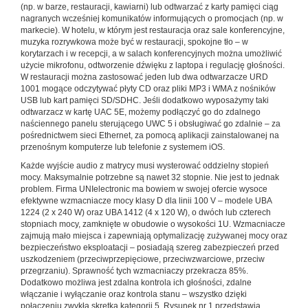
(np. w barze, restauracji, kawiarni) lub odtwarzać z karty pamięci ciąg
nagranych wcześniej komunikatów informujących o promocjach (np. w
markecie). W hotelu, w którym jest restauracja oraz sale konferencyjne,
muzyka rozrywkowa może być w restauracji, spokojne tło – w
korytarzach i w recepcji, a w salach konferencyjnych można umożliwić
użycie mikrofonu, odtworzenie dźwięku z laptopa i regulację głośności.
W restauracji można zastosować jeden lub dwa odtwarzacze URD
1001 mogące odczytywać płyty CD oraz pliki MP3 i WMA z nośników
USB lub kart pamięci SD/SDHC. Jeśli dodatkowo wyposażymy taki
odtwarzacz w kartę UAC 5E, możemy podłączyć go do zdalnego
naściennego panelu sterującego UWC 5 i obsługiwać go zdalnie – za
pośrednictwem sieci Ethernet, za pomocą aplikacji zainstalowanej na
przenośnym komputerze lub telefonie z systemem iOS.
Każde wyjście audio z matrycy musi wysterować oddzielny stopień
mocy. Maksymalnie potrzebne są nawet 32 stopnie. Nie jest to jednak
problem. Firma UNIelectronic ma bowiem w swojej ofercie wysoce
efektywne wzmacniacze mocy klasy D dla linii 100 V – modele UBA
1224 (2 x 240 W) oraz UBA 1412 (4 x 120 W), o dwóch lub czterech
stopniach mocy, zamknięte w obudowie o wysokości 1U. Wzmacniacze
zajmują mało miejsca i zapewniają optymalizację zużywanej mocy oraz
bezpieczeństwo eksploatacji – posiadają szereg zabezpieczeń przed
uszkodzeniem (przeciwprzepięciowe, przeciwzwarciowe, przeciw
przegrzaniu). Sprawność tych wzmacniaczy przekracza 85%.
Dodatkowo możliwa jest zdalna kontrola ich głośności, zdalne
włączanie i wyłączanie oraz kontrola stanu – wszystko dzięki
połączeniu zwykłą skrętką kategorii 5. Rysunek nr 1 przedstawia