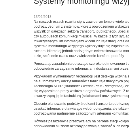
Systemy monitoringu wizyj
13/06/2013
Na naszych oczach rozwija się w zawrotnym tempie wiele tech
podróży. Jednym z systemów, które z powodzeniem wykorzystu
wszystkich gałęziach sektora transportu publicznego. Specj
czy autobusach komunikacji miejskiej. W każdej z tych sytua
towarzyszącymi im informacjami w celu ich rejestracji oraz
systemie monitoringu wizyjnego wykorzystuje się zupełnie 
ruchem. Niemniej jednak nadrzędnym celem stosowania monit
idzie, skrócenie czasu oraz zwiększenie komfortu podróży.
Poruszając zagadnienia dotyczące szeroko pojmowanego trans
odpowiednie zarządzanie informacjami dostarczanymi przez 
Przykładem wymienionych technologii jest detekcja wizyjna 
na automatyczny odczyt numerów z tablic rejestracyjnych po
Technologia ALPR (
Automatic License Plate Recognition
), c
się wyłącznie do pracy w służbie organów państwowych. Z rok
towarzyszącą jej infrastrukturą (szlabanami oraz systemem
Obecnie planowanie podróży środkami transportu publicznego
uzyskać informacje ułatwiające wybór połączenia, ale także
podróżowania nadmiernie zatłoczonymi arteriami komunikac
Również pasażerowie przebywający na peronie stacji kolejowe
odpowiednim służbom ochrony pozwalają zadbać o ich bezpie