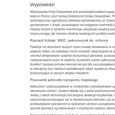
Wypowiedzi
Warszawska Kolej Dojazdowa jest przedsiębiorstwem mającym
kolej w Polsce, pod nazwą Elektryczne Koleje Dojazdowe. P
automatycznej sygnalizacji świetlnej sprowadzonej ze Szw
sprowadzone z Anglii, pozwalające na osiąganie zawrotnej 
między innymi w systemy monitoringu wizyjnego wnętrza poj
nasze pociągi, jak również złodziei kradnących portfele podr
Ryszard Kubiak, WKD, pełnomocnik ds. ochrony
Parkingi na obrzeżach dużych miast zostały zbudowane w ce
wagonu metra czy tramwaju może zostawić swój pojazd na ta
również dedykowane systemy komunikacji głosowej, pozwalaj
zarejestrowane przez te systemy są bardzo często wykorzyst
Komfort i bezpieczeństwo kierowców jest dla nas priorytete
to oferujemy bez żadnych dodatkowych opłat; wystarczy oka
funkcjonujące w ramach struktur miejskich.
Pracownik jednostki transportu miejskiego
Wdrożone i wykorzystywane w środowisku autostradowym sys
sterowanie ruchem. System składa się z wielu autonomicznie
Jedną z takich technologii jest wizyjna detekcja incydentów
samochody poruszające się w niewłaściwym kierunku czy aut
przekazywane operatorom w wybranym centrum zarządzania 
sposób kierowcy są informowani o możliwości wyboru alterna