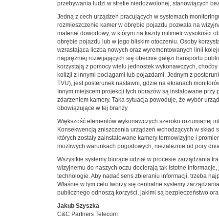
przebywania ludzi w strefie niedozwolonej, stanowiących be
Jedną z cech urządzeń pracujących w systemach monitoringu 
rozmieszczenie kamer w obrębie pojazdu pozwala na wizyjną
materiał dowodowy, w którym na każdy milimetr wysokości o
obrębie pojazdu lub w jego bliskim otoczeniu. Osoby korzys
wzrastająca liczba nowych oraz wyremontowanych linii kolejo
najprężniej rozwijających się obecnie gałęzi transportu publ
korzystają z pomocy wielu jednostek wykonawczych, choćby 
kolizji z innymi pociągami lub pojazdami. Jednym z poster
TVU), jest posterunek nastawni, gdzie na ekranach monitor
Innym miejscem projekcji tych obrazów są instalowane przy p
zdarzeniem kamery. Taka sytuacja powoduje, że wybór urząd
obowiązujące w tej branży.
Większość elementów wykonawczych szeroko rozumianej infras
Konsekwencją zniszczenia urządzeń wchodzących w skład sy
których zostały zainstalowane kamery termowizyjne i promi
możliwych warunkach pogodowych, niezależnie od pory dnia 
Wszystkie systemy biorące udział w procesie zarządzania tr
wizyjnemu do naszych oczu docierają tak istotne informacje
technologie. Aby nadać sens zbieraniu informacji, trzeba na
Właśnie w tym celu tworzy się centralne systemy zarządzania
publicznego odnoszą korzyści, jakimi są bezpieczeństwo oraz
Jakub Szyszka
C&C Partners Telecom