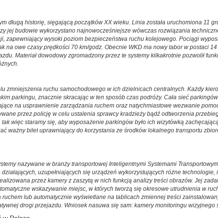
 długą historię, sięgającą początków XX wieku. Linia została uruchomiona 11 gr
rzy jej budowie wykorzystano najnowocześniejsze wówczas rozwiązania techniczne
ecji, zapewniający wysoki poziom bezpieczeństwa ruchu kolejowego. Pociągi wypo
jak na owe czasy prędkości 70 km/godz. Obecnie WKD ma nowy tabor w postaci 14 
azdu. Materiał dowodowy zgromadzony przez te systemy kilkakrotnie pozwolił funk
óżnych.
lu zmniejszenia ruchu samochodowego w ich dzielnicach centralnych. Każdy kiero
kim parkingu, znacznie skracając w ten sposób czas podróży. Cała sieć parkingów
ące na usprawnienie zarządzania ruchem oraz natychmiastowe wezwanie pomocy, je
ywane przez policję w celu ustalenia sprawcy kradzieży bądź odtworzenia przebieg
m, tak więc staramy się, aby wyposażenie parkingów było ich wizytówką zachęcając
zać ważny bilet uprawniający do korzystania ze środków lokalnego transportu zb
temy nazywane w branży transportowej Inteligentnymi Systemami Transportowymi 
 działających, uzupełniających się urządzeń wykorzystujących różne technologie,
, realizowana przez kamery z zaszytą w nich funkcją analizy treści obrazów. Jej z
omatyczne wskazywanie miejsc, w których tworzą się okresowe utrudnienia w ruc
ruchem lub automatycznie wyświetlane na tablicach zmiennej treści zainstalow
tywnej drogi przejazdu. Wniosek nasuwa się sam: kamery monitoringu wizyjnego s