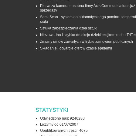
Pierwsza kamera nasobna firmy Axis Communications już
sprzedaży
Seek Scan - system do automatycznego pomiaru temperat
ciała
Sztuka zabezpieczania dzieł sztuki
Niezawodna i szybka detekcja dzięki czujkom ruchu TriTe
Zmiany umów zawartych w trybie zamówień publicznych
Składanie i otwarcie ofert w czasie epidemii
STATYSTYKI
Odwiedzono nas: 9246280
Liczymy od 01/07/2007
Opublikowanych treści: 4075