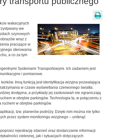
ry transportu publicznego
akcie wakacyjnych
orzystywany we
ojazdach szynowych
a obrazów wraz z
dzenia pracujące w
cyjnego sterowania
chu, a co za tym
eligentnymi Systemami Transportowymi. Ich zadaniem jest
omunikacyjne i pomiarowe.
orków. Inną funkcją jest identyfikacja wizyjna pozwalająca
 zatrzymania w czasie wyświetlania czerwonego światła.
ardziej dostępna, a przykłady jej zastosowań nie ograniczają
 ruchem w obrębie parkingów. Technologia ta, w połączeniu z
ia ruchem w obrębie parkingów.
likacji, tzw. planerów podróży. Dzięki nim można nie tylko
anych przez system monitoringu wizyjnego – uniknąć
oprzez rejestrację zdarzeń oraz dostarczanie informacji
alności cielesnej, jak i sytuacjach dotyczących