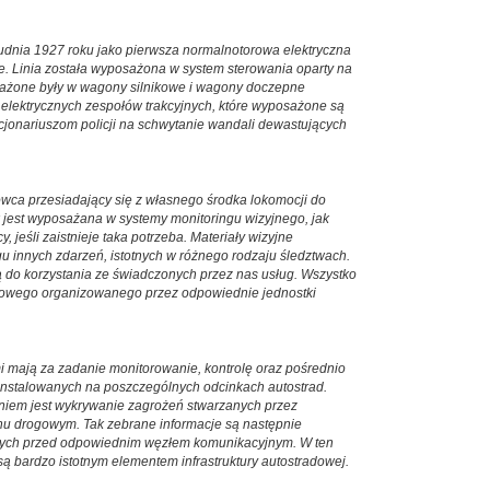
udnia 1927 roku jako pierwsza normalnotorowa elektryczna
. Linia została wyposażona w system sterowania oparty na
sażone były w wagony silnikowe i wagony doczepne
elektrycznych zespołów trakcyjnych, które wyposażone są
cjonariuszom policji na schwytanie wandali dewastujących
wca przesiadający się z własnego środka lokomocji do
 jest wyposażana w systemy monitoringu wizyjnego, jak
śli zaistnieje taka potrzeba. Materiały wizyjne
u innych zdarzeń, istotnych w różnego rodzaju śledztwach.
ą do korzystania ze świadczonych przez nas usług. Wszystko
iorowego organizowanego przez odpowiednie jednostki
mają za zadanie monitorowanie, kontrolę oraz pośrednio
 instalowanych na poszczególnych odcinkach autostrad.
adaniem jest wykrywanie zagrożeń stwarzanych przez
hu drogowym. Tak zebrane informacje są następnie
anych przed odpowiednim węzłem komunikacyjnym. W ten
ą bardzo istotnym elementem infrastruktury autostradowej.