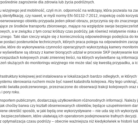
zpośrednie zagrożenie dla zdrowia lub życia podróżnych.
wizyjnego jest mobilność, czyli m.in. odporność na wstrząsy, która pozwala na z
 identyfikację, czy nawet, w myśl normy EN-50132-7:2012, inspekcję osób korzyst
bserwowanego obiektu przypada jeden piksel obrazu, przyczynia się do znaczneg
tające ze środków transportu zbiorowego, mające na względzie swoje bezpieczeńst
wych, a w związku z tym coraz krótszy czas podróży, jak również relatywnie niska 
icznego. Taki stan rzeczy wiąże się z koniecznością odpowiedniego podejścia do kw
w postaci posterunków technicznych, których praca polega na odpowiednim zarząd
unków, które do wykonywania czynności operacyjnych wykorzystują kamery monitor
ów wyświetlane są obrazy z kamer biorących udział w procesie SKP (wykrywanie k
rzejazdach kolejowych znaki zmiennej treści, na których wyświetlane są informacj
zeń służących do monitoringu wizyjnego nie może stać się kwestią przypadku, a 
truktury kolejowej jest instalowana w lokalizacjach bardzo odległych, w których 
stemu sterowania ruchem może być nawet katastrofa kolejowa. Aby tego uniknąć,
enniki światła podczerwonego, przeznaczone do obserwacji trakcji kolejowych ora
i pory roku.
ansportem publicznym, dostarczają użytkownikom różnorodnych informacji. Należy j
, jak choćby barwa czy kształt obserwowanych obiektów, będące uzupełnieniem dan
jpierw określić sposób, w jaki będą one wykorzystywane – nie uda się ich wykorzys
 bezpieczeństwem, które ułatwiają ich operatorom podejmowanie trafnych decyzji. 
 optymalizacja czasu podróży – obecnie ważniejsza niż kiedykolwiek w historii lud