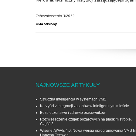
Kierownik techniczny instytucji zarządzającejdrogam
Zabezpieczenia 3/2013
7844 odsłony
NAJNOWSZE ARTYKUŁY
Sztuczna inteligencja w systemach VMS
Korzyści z integracji zasobów w inteligentnym mieście
Bezpieczeństwo i zdrowie pracowników
Rozmieszczenie czujek pożarowych na płaskim stropie.
Część 2
Wisenet WAVE 4.0. Nowa wersja oprogramowania VMS fi
Hanwha Techwin