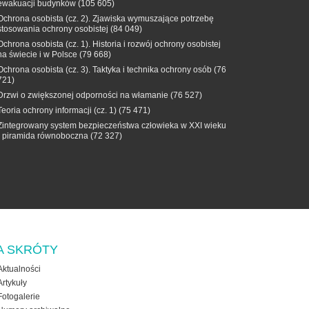
ewakuacji budynków
(105 605)
Ochrona osobista (cz. 2). Zjawiska wymuszające potrzebę
stosowania ochrony osobistej
(84 049)
Ochrona osobista (cz. 1). Historia i rozwój ochrony osobistej
na świecie i w Polsce
(79 668)
Ochrona osobista (cz. 3). Taktyka i technika ochrony osób
(76
721)
Drzwi o zwiększonej odporności na włamanie
(76 527)
Teoria ochrony informacji (cz. 1)
(75 471)
Zintegrowany system bezpieczeństwa człowieka w XXI wieku
- piramida równoboczna
(72 327)
A SKRÓTY
Aktualności
Artykuły
Fotogalerie