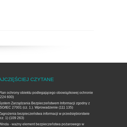
AJCZĘŚCIEJ CZYTANE
Plan ochrony obiektu podlegającego obowiązkowej ochronie
(224 600)
System Zarządzania Bezpieczeństwem Informacji zgodny z
ISO/IEC 27001 (cz. 1.). Wprowadzenie
(111 135)
Zagrożenia bezpieczeństwa informacji w przedsiębiorstwie
(cz. 1)
(109 263)
Winda - ważny element bezpieczeństwa pożarowego w