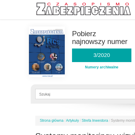
Przejdź
do
Pobierz
treści
najnowszy numer
3/2020
Numery archiwalne
Formularz
wyszukiwania
Szukaj
Strona główna
/
Artykuły
/
Strefa Inwestora
/
Systemy monito
Jesteś
tutaj