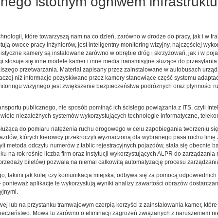
nego istotnym ogniwem infrastruktu
nologii, które towarzyszą nam na co dzień, zarówno w drodze do pracy, jak i w tr
ją owoce pracy inżynierów, jest inteligentny monitoring wizyjny, najczęściej wyk
alistyczne kamery są instalowane zarówno w obrębie dróg i skrzyżowań, jak i w p
cji stosuje się inne modele kamer i inne media transmisyjne służące do przesyłani
 dalszego przetwarzania. Materiał zapisany przez zainstalowane w autobusach urzą
inaczej niż informacje pozyskiwane przez kamery stanowiące część systemu adapta
oringu wizyjnego jest zwiększenie bezpieczeństwa podróżnych oraz płynności ru
portu publicznego, nie sposób pominąć ich ścisłego powiązania z ITS, czyli Int
wiele niezależnych systemów wykorzystujących technologie informatyczne, telek
służąca do pomiaru natężenia ruchu drogowego w celu zapobiegania tworzeniu się k
jazdów, których kierowcy przekroczyli wyznaczoną dla wybranego pasa ruchu linię
zyli metoda odczytu numerów z tablic rejestracyjnych pojazdów, stała się obecnie b
u na rok rośnie liczba firm oraz instytucji wykorzystujących ALPR do zarządzania
 sprzedaży biletów) pozwala na niemal całkowitą automatyzację procesu zarządzan
, takimi jak kolej czy komunikacja miejska, odbywa się za pomocą odpowiednich ap
 – ponieważ aplikacje te wykorzystują wyniki analizy zawartości obrazów dostarcz
yjnymi.
j lub na przystanku tramwajowym czerpią korzyści z zainstalowania kamer, które p
czeństwo. Mowa tu zarówno o eliminacji zagrożeń związanych z naruszeniem nietyk