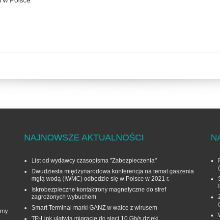
i w Polsce
NAJNOWSZE AKTUALNOŚCI
N
List od wydawcy czasopisma "Zabezpieczenia"
Dwudziesta międzynarodowa konferencja na temat gaszenia
mgłą wodą (IWMC) odbędzie się w Polsce w 2021 r.
Iskrobezpieczne kontaktrony magnetyczne do stref
zagrożonych wybuchem
Smart Terminal marki GANZ w walce z wirusem
rmy
TP-Link ułatwia migrację do sieci 10 Gb/s dzięki