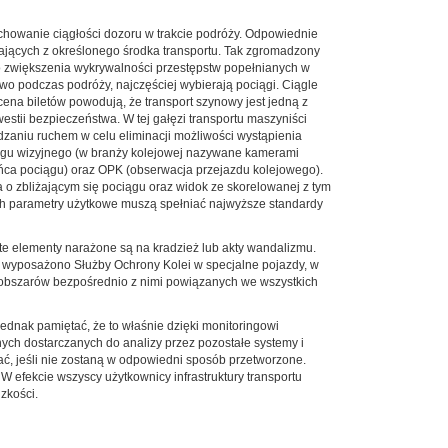
achowanie ciągłości dozoru w trakcie podróży. Odpowiednie
ających z określonego środka transportu. Tak zgromadzony
o zwiększenia wykrywalności przestępstw popełnianych w
wo podczas podróży, najczęściej wybierają pociągi. Ciągle
cena biletów powodują, że transport szynowy jest jedną z
estii bezpieczeństwa. W tej gałęzi transportu maszyniści
zaniu ruchem w celu eliminacji możliwości wystąpienia
ingu wizyjnego (w branży kolejowej nazywane kamerami
ońca pociągu) oraz OPK (obserwacja przejazdu kolejowego).
a o zbliżającym się pociągu oraz widok ze skorelowanej z tym
ich parametry użytkowe muszą spełniać najwyższe standardy
te elementy narażone są na kradzież lub akty wandalizmu.
 wyposażono Służby Ochrony Kolei w specjalne pojazdy, w
z obszarów bezpośrednio z nimi powiązanych we wszystkich
ednak pamiętać, że to właśnie dzięki monitoringowi
ych dostarczanych do analizy przez pozostałe systemy i
tać, jeśli nie zostaną w odpowiedni sposób przetworzone.
W efekcie wszyscy użytkownicy infrastruktury transportu
zkości.