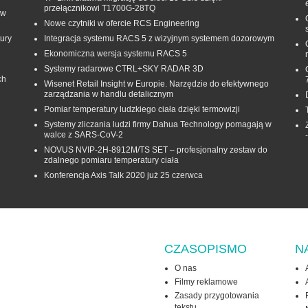
przełącznikowi T1700G‑28TQ
 w
Nowe czytniki w ofercie RCS Engineering
ury
Integracja systemu RACS 5 z wizyjnym systemem dozorowym
Ekonomiczna wersja systemu RACS 5
Systemy radarowe CTRL+SKY RADAR 3D
ch
Wisenet Retail Insight w Europie. Narzędzie do efektywnego
zarządzania w handlu detalicznym
Pomiar temperatury ludzkiego ciała dzięki termowizji
Systemy zliczania ludzi firmy Dahua Technology pomagają w
walce z SARS-CoV-2
NOVUS NVIP-2H-8912M/TS SET – profesjonalny zestaw do
zdalnego pomiaru temperatury ciała
Konferencja Axis Talk 2020 już 25 czerwca
CZASOPISMO
N
O nas
Filmy reklamowe
Zasady przygotowania
tekstu