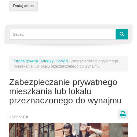
Dodaj adres
Formularz
wyszukiwania
Szukaj
Strona główna
/
Artykuły
/
SSWiN
/
Zabezpieczanie prywatnego
Jesteś
mieszkania lub lokalu przeznaczonego do wynajmu
tutaj
Zabezpieczanie prywatnego
mieszkania lub lokalu
przeznaczonego do wynajmu
12/06/2018