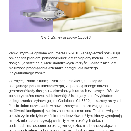
Rys.1. Zamek szyfrowy CL5510
Zamki szyfrowe opisane w numerze 02/2018
Zabezpieczeń
pozwalają
ominąć ten problem, ponieważ klucz jest zastąpiony kodem lub kartą
dostępu, a także dają wiele dodatkowych korzyści. Jedną z nich jest
możliwość przeglądania dziennika dostępu dla każdego
indywidualnego zamka.
Co więcej, zamki z funkcją NetCode umożliwiają dostęp do
specjalnego portalu internetowego, za pomocą którego można
generować kody dostępu w określonzych ramach czasowych. W razie
potrzeby można nawet zablokować już istniejący kod. Przykładem
takiego zamka szyfrowego jest Codelocks CL 5510, pokazany na rys. 1.
Jest to dobre rozwiązanie w nowoczesnym domu ze względu na
możliwość konfiguracji zamka za pomocą smartfonu. Takie rozwiązanie
ułatwia życie nie tylko właścicielom, lecz również tym, którzy wynajmują
mieszkanie lub przebywają w nim tylko w niektórych dniach i
godzinach, np. osobom opiekującym się dziećmi albo sprzątającym –
nie jest potrzebny dodatkowy kluczy i w związku z tym nie ma ryzyka