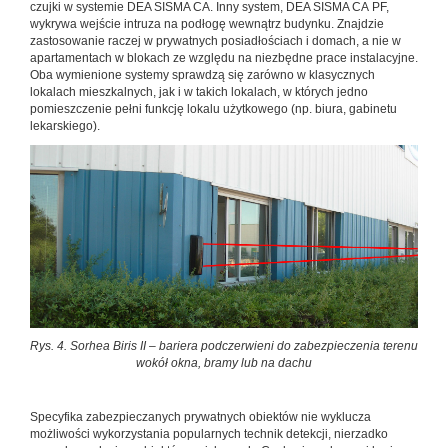
czujki w systemie DEA SISMA CA. Inny system, DEA SISMA CA PF,
wykrywa wejście intruza na podłogę wewnątrz budynku. Znajdzie
zastosowanie raczej w prywatnych posiadłościach i domach, a nie w
apartamentach w blokach ze względu na niezbędne prace instalacyjne.
Oba wymienione systemy sprawdzą się zarówno w klasycznych
lokalach mieszkalnych, jak i w takich lokalach, w których jedno
pomieszczenie pełni funkcję lokalu użytkowego (np. biura, gabinetu
lekarskiego).
Rys. 4. Sorhea Biris II – bariera podczerwieni do zabezpieczenia terenu
wokół okna, bramy lub na dachu
Specyfika zabezpieczanych prywatnych obiektów nie wyklucza
możliwości wykorzystania popularnych technik detekcji, nierzadko