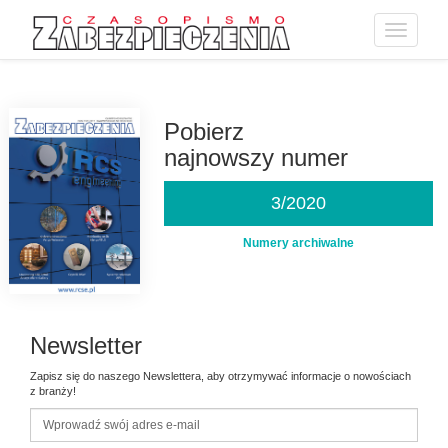
Toggle
navigatio
Przejdź
do
treści
Pobierz
najnowszy numer
3/2020
Numery archiwalne
Newsletter
Zapisz się do naszego Newslettera, aby otrzymywać informacje o nowościach
z branży!