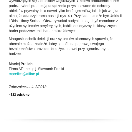
wywodzących się z obiektów wojskowych. Czołowi producenci barier
podczerwieni produkują urządzenia przystosowane do ochrony
obiektów prywatnych, a nawet tylko ich fragmentów, takich jak wnęka
okna, fasada czy brama posesji (rys. 4.). Przykładem może być Uniris II
i Biris II firmy Sorhea. Obszary wokół budynku mogą być chronione z
użyciem systemów peryferyjnych, kabli sensorycznych, klasycznych
barier podczerwieni i barier mikrofalowych.
Mnogość technik detekcji oraz systemów alarmowych sprawia, że
obecnie można znaleźć dobry sposób na poprawę swojego
bezpieczeństwa oraz komfortu życia nawet przy ograniczonym
budżecie.
Maciej Prelich
Firma ATLine sp.j. Sławomir Pruski
mprelich@atline.pl
Zabezpieczenia 3/2018
4633 odsłony