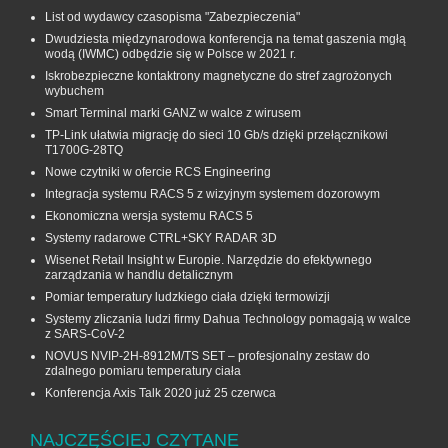
List od wydawcy czasopisma "Zabezpieczenia"
Dwudziesta międzynarodowa konferencja na temat gaszenia mgłą
wodą (IWMC) odbędzie się w Polsce w 2021 r.
Iskrobezpieczne kontaktrony magnetyczne do stref zagrożonych
wybuchem
Smart Terminal marki GANZ w walce z wirusem
TP-Link ułatwia migrację do sieci 10 Gb/s dzięki przełącznikowi
T1700G‑28TQ
Nowe czytniki w ofercie RCS Engineering
Integracja systemu RACS 5 z wizyjnym systemem dozorowym
Ekonomiczna wersja systemu RACS 5
Systemy radarowe CTRL+SKY RADAR 3D
Wisenet Retail Insight w Europie. Narzędzie do efektywnego
zarządzania w handlu detalicznym
Pomiar temperatury ludzkiego ciała dzięki termowizji
Systemy zliczania ludzi firmy Dahua Technology pomagają w walce
z SARS-CoV-2
NOVUS NVIP-2H-8912M/TS SET – profesjonalny zestaw do
zdalnego pomiaru temperatury ciała
Konferencja Axis Talk 2020 już 25 czerwca
NAJCZĘŚCIEJ CZYTANE