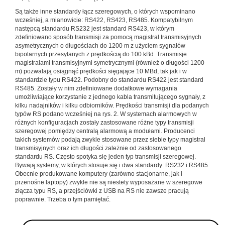
Są także inne standardy łącz szeregowych, o których wspominano
wcześniej, a mianowicie: RS422, RS423, RS485. Kompatybilnym
następcą standardu RS232 jest standard RS423, w którym
zdefiniowano sposób transmisji za pomocą magistral transmisyjnych
asymetrycznych o długościach do 1200 m z użyciem sygnałów
bipolarnych przesyłanych z prędkością do 100 kBd. Transmisje
magistralami transmisyjnymi symetrycznymi (również o długości 1200
m) pozwalają osiągnąć prędkości sięgające 10 MBd, tak jak i w
standardzie typu RS422. Podobny do standardu RS422 jest standard
RS485. Zostały w nim zdefiniowane dodatkowe wymagania
umożliwiające korzystanie z jednego kabla transmitującego sygnały, z
kilku nadajników i kilku odbiorników. Prędkości transmisji dla podanych
typów RS podano wcześniej na rys. 2. W systemach alarmowych w
różnych konfiguracjach zostały zastosowane różne typy transmisji
szeregowej pomiędzy centralą alarmową a modułami. Producenci
takich systemów podają zwykle stosowane przez siebie typy magistral
transmisyjnych oraz ich długości zależnie od zastosowanego
standardu RS. Często spotyka się jeden typ transmisji szeregowej.
Bywają systemy, w których stosuje się i dwa standardy: RS232 i RS485.
Obecnie produkowane komputery (zarówno stacjonarne, jak i
przenośne laptopy) zwykle nie są niestety wyposażane w szeregowe
złącza typu RS, a przejściówki z USB na RS nie zawsze pracują
poprawnie. Trzeba o tym pamiętać.