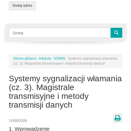
Dodaj adres
Formularz
wyszukiwania
Szukaj
Strona główna
/
Artykuły
/
SSWiN
/
Systemy sygnalizacji włamania
Jesteś
(cz. 3). Magistrale transmisyjne i metody transmisji danych
tutaj
Systemy sygnalizacji włamania
(cz. 3). Magistrale
transmisyjne i metody
transmisji danych
15/09/2009
1. Wprowadzenie