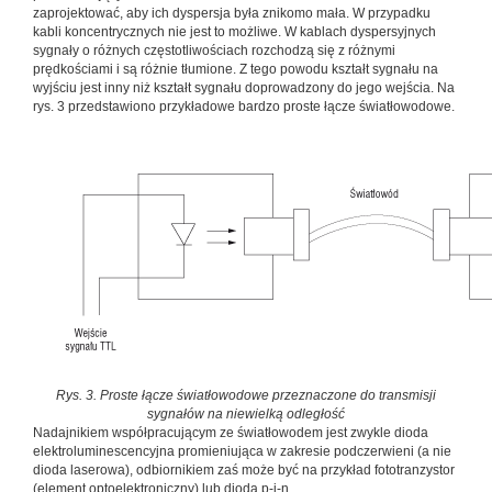
zaprojektować, aby ich dyspersja była znikomo mała. W przypadku
kabli koncentrycznych nie jest to możliwe. W kablach dyspersyjnych
sygnały o różnych częstotliwościach rozchodzą się z różnymi
prędkościami i są różnie tłumione. Z tego powodu kształt sygnału na
wyjściu jest inny niż kształt sygnału doprowadzony do jego wejścia. Na
rys. 3 przedstawiono przykładowe bardzo proste łącze światłowodowe.
Rys. 3. Proste łącze światłowodowe przeznaczone do transmisji
sygnałów na niewielką odległość
Nadajnikiem współpracującym ze światłowodem jest zwykle dioda
elektroluminescencyjna promieniująca w zakresie podczerwieni (a nie
dioda laserowa), odbiornikiem zaś może być na przykład fototranzystor
(element optoelektroniczny) lub dioda p-i-n.