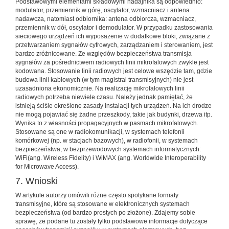
Podstawowymi elementami składowymi nadajnika są odpowiednio:
modulator, przemiennik w górę, oscylator, wzmacniacz i antena
nadawcza, natomiast odbiornika: antena odbiorcza, wzmacniacz,
przemiennik w dół, oscylator i demodulator. W przypadku zastosowania
sieciowego urządzeń ich wyposażenie w dodatkowe bloki, związane z
przetwarzaniem sygnałów cyfrowych, zarządzaniem i sterowaniem, jest
bardzo zróżnicowane. Ze względów bezpieczeństwa transmisja
sygnałów za pośrednictwem radiowych linii mikrofalowych zwykle jest
kodowana. Stosowanie linii radiowych jest celowe wszędzie tam, gdzie
budowa linii kablowych (w tym magistral transmisyjnych) nie jest
uzasadniona ekonomicznie. Na realizację mikrofalowych linii
radiowych potrzeba niewiele czasu. Należy jednak pamiętać, że
istnieją ściśle określone zasady instalacji tych urządzeń. Na ich drodze
nie mogą pojawiać się żadne przeszkody, takie jak budynki, drzewa itp.
Wynika to z własności propagacyjnych w pasmach mikrofalowych.
Stosowane są one w radiokomunikacji, w systemach telefonii
komórkowej (np. w stacjach bazowych), w radiofonii, w systemach
bezpieczeństwa, w bezprzewodowych systemach informatycznych:
WiFi(ang. Wireless Fidelity) i WiMAX (ang. Worldwide Interoperability
for Microwave Access).
7. Wnioski
W artykule autorzy omówili różne często spotykane formaty
transmisyjne, które są stosowane w elektronicznych systemach
bezpieczeństwa (od bardzo prostych po złożone). Zdajemy sobie
sprawę, że podane tu zostały tylko podstawowe informacje dotyczące