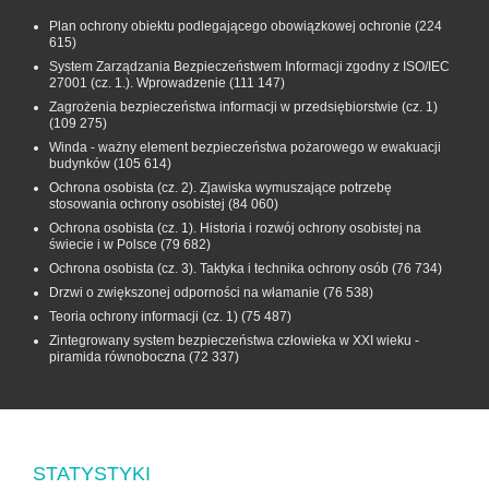
Plan ochrony obiektu podlegającego obowiązkowej ochronie
(224
615)
System Zarządzania Bezpieczeństwem Informacji zgodny z ISO/IEC
27001 (cz. 1.). Wprowadzenie
(111 147)
Zagrożenia bezpieczeństwa informacji w przedsiębiorstwie (cz. 1)
(109 275)
Winda - ważny element bezpieczeństwa pożarowego w ewakuacji
budynków
(105 614)
Ochrona osobista (cz. 2). Zjawiska wymuszające potrzebę
stosowania ochrony osobistej
(84 060)
Ochrona osobista (cz. 1). Historia i rozwój ochrony osobistej na
świecie i w Polsce
(79 682)
Ochrona osobista (cz. 3). Taktyka i technika ochrony osób
(76 734)
Drzwi o zwiększonej odporności na włamanie
(76 538)
Teoria ochrony informacji (cz. 1)
(75 487)
Zintegrowany system bezpieczeństwa człowieka w XXI wieku -
piramida równoboczna
(72 337)
STATYSTYKI