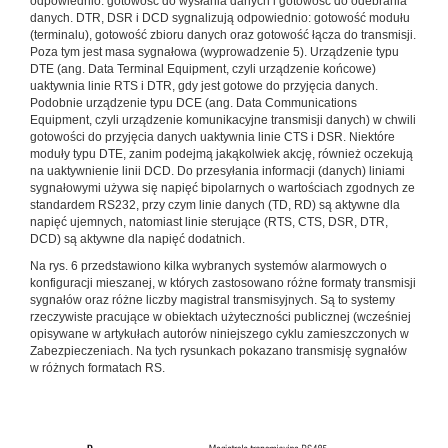
odpowiednio: gotowość do wysłania danych i gotowość do odebrania
danych. DTR, DSR i DCD sygnalizują odpowiednio: gotowość modułu
(terminalu), gotowość zbioru danych oraz gotowość łącza do transmisji.
Poza tym jest masa sygnałowa (wyprowadzenie 5). Urządzenie typu
DTE (ang. Data Terminal Equipment, czyli urządzenie końcowe)
uaktywnia linie RTS i DTR, gdy jest gotowe do przyjęcia danych.
Podobnie urządzenie typu DCE (ang. Data Communications
Equipment, czyli urządzenie komunikacyjne transmisji danych) w chwili
gotowości do przyjęcia danych uaktywnia linie CTS i DSR. Niektóre
moduły typu DTE, zanim podejmą jakąkolwiek akcję, również oczekują
na uaktywnienie linii DCD. Do przesyłania informacji (danych) liniami
sygnałowymi używa się napięć bipolarnych o wartościach zgodnych ze
standardem RS232, przy czym linie danych (TD, RD) są aktywne dla
napięć ujemnych, natomiast linie sterujące (RTS, CTS, DSR, DTR,
DCD) są aktywne dla napięć dodatnich.
Na rys. 6 przedstawiono kilka wybranych systemów alarmowych o
konfiguracji mieszanej, w których zastosowano różne formaty transmisji
sygnałów oraz różne liczby magistral transmisyjnych. Są to systemy
rzeczywiste pracujące w obiektach użyteczności publicznej (wcześniej
opisywane w artykułach autorów niniejszego cyklu zamieszczonych w
Zabezpieczeniach. Na tych rysunkach pokazano transmisję sygnałów
w różnych formatach RS.