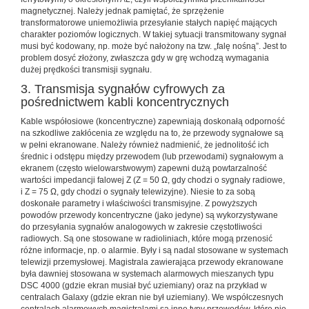
magnetycznej. Należy jednak pamiętać, że sprzężenie
transformatorowe uniemożliwia przesyłanie stałych napięć mających
charakter poziomów logicznych. W takiej sytuacji transmitowany sygnał
musi być kodowany, np. może być nałożony na tzw. „falę nośną”. Jest to
problem dosyć złożony, zwłaszcza gdy w grę wchodzą wymagania
dużej prędkości transmisji sygnału.
3. Transmisja sygnałów cyfrowych za
pośrednictwem kabli koncentrycznych
Kable współosiowe (koncentryczne) zapewniają doskonałą odporność
na szkodliwe zakłócenia ze względu na to, że przewody sygnałowe są
w pełni ekranowane. Należy również nadmienić, że jednolitość ich
średnic i odstępu między przewodem (lub przewodami) sygnałowym a
ekranem (często wielowarstwowym) zapewni dużą powtarzalność
wartości impedancji falowej Z (Z = 50 Ω, gdy chodzi o sygnały radiowe,
i Z = 75 Ω, gdy chodzi o sygnały telewizyjne). Niesie to za sobą
doskonałe parametry i właściwości transmisyjne. Z powyższych
powodów przewody koncentryczne (jako jedyne) są wykorzystywane
do przesyłania sygnałów analogowych w zakresie częstotliwości
radiowych. Są one stosowane w radioliniach, które mogą przenosić
różne informacje, np. o alarmie. Były i są nadal stosowane w systemach
telewizji przemysłowej. Magistrala zawierająca przewody ekranowane
była dawniej stosowana w systemach alarmowych mieszanych typu
DSC 4000 (gdzie ekran musiał być uziemiany) oraz na przykład w
centralach Galaxy (gdzie ekran nie był uziemiany). We współczesnych