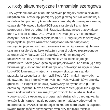
5. Kody alfanumeryczne i transmisja szeregowa
Przy wymianie danych alfanumerycznych pomiędzy średnio szybkimi
urządzeniami, a więc np. pomiędzy płytą główną centrali alarmowej a
modułami lub pomiędzy komputerem a centralą alarmową, najczęściej
używa się 7-bitowego kodu ASCII oraz stosuje się transmisję
szeregową bitów po jednej linii. Urządzenia nadawcze przesyłające
dane w postaci kodów ASCII zwykle przesyłają jeszcze dodatkowy,
ósmy bit, lecz nie jest on częścią kodu ASCII. Zwykle jest to sprzętowy
bit parzystości (może oznaczać parzystość lub nieparzystość;
najczęściej jego wartość jest zerowana i jest on ignorowany). Jednak
czasami stosuje się go jako wskaźnik drugiej połowy rozszerzonego
zbioru znaków (dalszych 128 znaków), w którym mogą być
umieszczone litery greckie i inne znaki. Znaki te nie są objęte
standardem. Szeregowe łącza są tak projektowane, że eliminują ósmy
bit (nawet gdy jest on transmitowany), aby odtworzyć na wyjściu tylko
kody ASCII, uniemożliwiając tym samym wykorzystanie go do
przesyłania całego bajta informacji. Kody ASCII mają i inne wady, np.
nie uwzględniają indeksów dolnych i górnych, wykładników i znaków
greckich. To kłopotliwa sprawa, zważywszy, że symbole: Ω, μ, Π itp.
często są używane. Można oczywiście kodem sterującym lub ciągiem
takich kodów wskazać zmianę „kroju” czcionki lub alfabetu. Jest to
typowy sposób stosowany w programach służących do redagowania
tekstów technicznych, gdzie podprogram formatujący odpowiednio
interpretuje kody ASCII następujące za kodami sterującymi. Biorąc pod
uwagę rozmaitość znaków potrzebnych przy realizacji tekstów