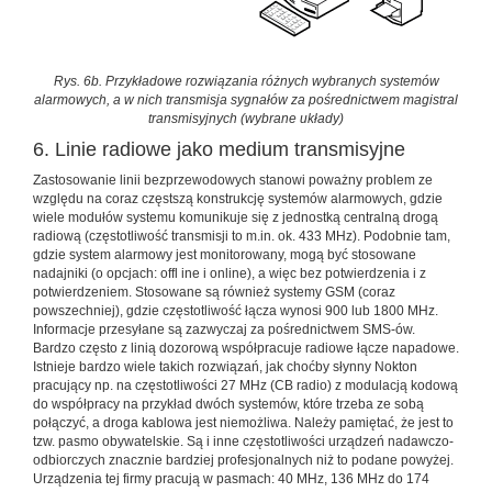
Rys. 6b. Przykładowe rozwiązania różnych wybranych systemów
alarmowych, a w nich transmisja sygnałów za pośrednictwem magistral
transmisyjnych (wybrane układy)
6. Linie radiowe jako medium transmisyjne
Zastosowanie linii bezprzewodowych stanowi poważny problem ze
względu na coraz częstszą konstrukcję systemów alarmowych, gdzie
wiele modułów systemu komunikuje się z jednostką centralną drogą
radiową (częstotliwość transmisji to m.in. ok. 433 MHz). Podobnie tam,
gdzie system alarmowy jest monitorowany, mogą być stosowane
nadajniki (o opcjach: offl ine i online), a więc bez potwierdzenia i z
potwierdzeniem. Stosowane są również systemy GSM (coraz
powszechniej), gdzie częstotliwość łącza wynosi 900 lub 1800 MHz.
Informacje przesyłane są zazwyczaj za pośrednictwem SMS-ów.
Bardzo często z linią dozorową współpracuje radiowe łącze napadowe.
Istnieje bardzo wiele takich rozwiązań, jak choćby słynny Nokton
pracujący np. na częstotliwości 27 MHz (CB radio) z modulacją kodową
do współpracy na przykład dwóch systemów, które trzeba ze sobą
połączyć, a droga kablowa jest niemożliwa. Należy pamiętać, że jest to
tzw. pasmo obywatelskie. Są i inne częstotliwości urządzeń nadawczo-
odbiorczych znacznie bardziej profesjonalnych niż to podane powyżej.
Urządzenia tej firmy pracują w pasmach: 40 MHz, 136 MHz do 174