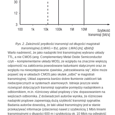
Rys. 2. Zależność prędkości transmisji od długości magistrali
transmisyjnej (LMAG.= f(v), gdzie: LMAG.[m], v[bit/s])
Warto nadmienić, że jako nadajniki linii transmisyjnej wybrano układy
TTL, a nie CMOS (ang. Complementary Metal Oxide Semiconductor
czyli – komplementarne układy MOS), ze względu na znacznie większą
odporność na zakłócenia powodowane ładunkami statycznymi oraz ze
względu na niewystępowanie zjawiska „zatrzaskiwania się”, które może
pojawić się w układach CMOS jako skutek „odbić” w magistrali
transmisyjnej. Układ zapewnia bardzo dobre tłumienie zakłóceń tak
niebezpiecznych w systemach alarmowych. Istnieje jeszcze wiele
rozwiązań dotyczących transmisji sygnałów pomiędzy nadajnikiem a
odbiornikiem, m.in. różnicowy układ prądowy z tzw. dopasowaniem na
wejściach odbiornika. Z doświadczeń autorów wynika, że różnicowe
nadajniki prądowe zapewniają dużą szybkość transmisji sygnałów.
Badania autorów dowodzą, że taki układ transmisyjny jest w stanie
przekazywać informacje (zdarzenia) nawet z szybkością 1 Mb/s liniami
transmisyjnymi o długości 600 m i szybkością ok. 10 Mb/s na odległość