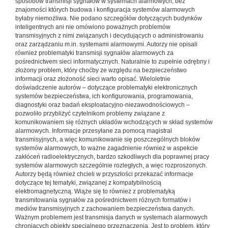
sposobów transmisji sygnałów w systemach alarmowych, bez
znajomości których budowa i konfiguracja systemów alarmowych
byłaby niemożliwa. Nie podano szczegółów dotyczących budynków
inteligentnych ani nie omówiono poważnych problemów
transmisyjnych z nimi związanych i decydujących o administrowaniu
oraz zarządzaniu m.in. systemami alarmowymi. Autorzy nie opisali
również problematyki transmisji sygnałów alarmowych za
pośrednictwem sieci informatycznych. Naturalnie to zupełnie odrębny i
złożony problem, który choćby ze względu na bezpieczeństwo
informacji oraz złożoność sieci warto opisać. Wieloletnie
doświadczenie autorów – dotyczące problematyki elektronicznych
systemów bezpieczeństwa, ich konfigurowania, programowania,
diagnostyki oraz badań eksploatacyjno-niezawodnościowych –
pozwoliło przybliżyć czytelnikom problemy związane z
komunikowaniem się różnych układów wchodzących w skład systemów
alarmowych. Informacje przesyłane za pomocą magistral
transmisyjnych, a więc komunikowanie się poszczególnych bloków
systemów alarmowych, to ważne zagadnienie również w aspekcie
zakłóceń radioelektrycznych, bardzo szkodliwych dla poprawnej pracy
systemów alarmowych szczególnie rozległych, a więc rozproszonych.
Autorzy będą również chcieli w przyszłości przekazać informacje
dotyczące tej tematyki, związanej z kompatybilnością
elektromagnetyczną. Wiąże się to również z problematyką
transmitowania sygnałów za pośrednictwem różnych formatów i
mediów transmisyjnych z zachowaniem bezpieczeństwa danych.
Ważnym problemem jest transmisja danych w systemach alarmowych
chroniących obiekty specjalnego przeznaczenia. Jest to problem, który