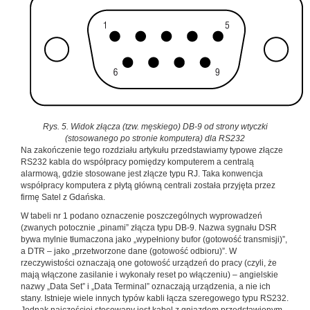
Rys. 5. Widok złącza (tzw. męskiego) DB-9 od strony wtyczki
(stosowanego po stronie komputera) dla RS232
Na zakończenie tego rozdziału artykułu przedstawiamy typowe złącze
RS232 kabla do współpracy pomiędzy komputerem a centralą
alarmową, gdzie stosowane jest złącze typu RJ. Taka konwencja
współpracy komputera z płytą główną centrali została przyjęta przez
firmę Satel z Gdańska.
W tabeli nr 1 podano oznaczenie poszczególnych wyprowadzeń
(zwanych potocznie „pinami” złącza typu DB-9. Nazwa sygnału DSR
bywa mylnie tłumaczona jako „wypełniony bufor (gotowość transmisji)”,
a DTR – jako „przetworzone dane (gotowość odbioru)”. W
rzeczywistości oznaczają one gotowość urządzeń do pracy (czyli, że
mają włączone zasilanie i wykonały reset po włączeniu) – angielskie
nazwy „Data Set” i „Data Terminal” oznaczają urządzenia, a nie ich
stany. Istnieje wiele innych typów kabli łącza szeregowego typu RS232.