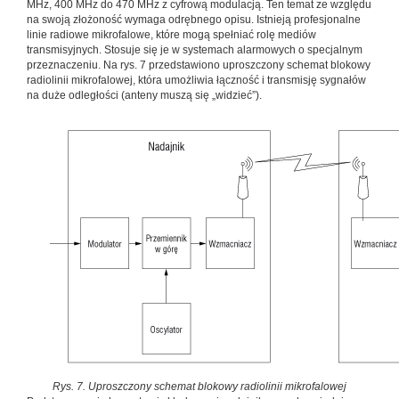
MHz, 400 MHz do 470 MHz z cyfrową modulacją. Ten temat ze względu
na swoją złożoność wymaga odrębnego opisu. Istnieją profesjonalne
linie radiowe mikrofalowe, które mogą spełniać rolę mediów
transmisyjnych. Stosuje się je w systemach alarmowych o specjalnym
przeznaczeniu. Na rys. 7 przedstawiono uproszczony schemat blokowy
radiolinii mikrofalowej, która umożliwia łączność i transmisję sygnałów
na duże odległości (anteny muszą się „widzieć”).
Rys. 7. Uproszczony schemat blokowy radiolinii mikrofalowej