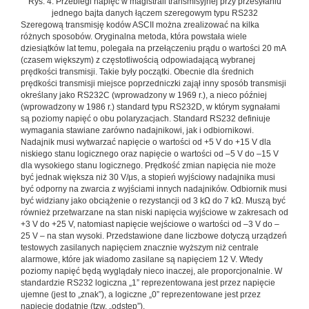
Rys. 4. Przebiegi napięć w magistrali transmisyjnej przy przesyłaniu
jednego bajta danych łączem szeregowym typu RS232
Szeregową transmisję kodów ASCII można zrealizować na kilka
różnych sposobów. Oryginalna metoda, która powstała wiele
dziesiątków lat temu, polegała na przełączeniu prądu o wartości 20 mA
(czasem większym) z częstotliwością odpowiadającą wybranej
prędkości transmisji. Takie były początki. Obecnie dla średnich
prędkości transmisji miejsce poprzedniczki zajął inny sposób transmisji
określany jako RS232C (wprowadzony w 1969 r.), a nieco później
(wprowadzony w 1986 r.) standard typu RS232D, w którym sygnałami
są poziomy napięć o obu polaryzacjach. Standard RS232 definiuje
wymagania stawiane zarówno nadajnikowi, jak i odbiornikowi.
Nadajnik musi wytwarzać napięcie o wartości od +5 V do +15 V dla
niskiego stanu logicznego oraz napięcie o wartości od –5 V do –15 V
dla wysokiego stanu logicznego. Prędkość zmian napięcia nie może
być jednak większa niż 30 V/μs, a stopień wyjściowy nadajnika musi
być odporny na zwarcia z wyjściami innych nadajników. Odbiornik musi
być widziany jako obciążenie o rezystancji od 3 kΩ do 7 kΩ. Muszą być
również przetwarzane na stan niski napięcia wyjściowe w zakresach od
+3 V do +25 V, natomiast napięcie wejściowe o wartości od –3 V do –
25 V – na stan wysoki. Przedstawione dane liczbowe dotyczą urządzeń
testowych zasilanych napięciem znacznie wyższym niż centrale
alarmowe, które jak wiadomo zasilane są napięciem 12 V. Wtedy
poziomy napięć będą wyglądały nieco inaczej, ale proporcjonalnie. W
standardzie RS232 logiczna „1” reprezentowana jest przez napięcie
ujemne (jest to „znak”), a logiczne „0” reprezentowane jest przez
napięcie dodatnie (tzw. „odstęp”).