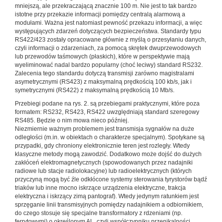
mniejszą, ale przekraczającą znacznie 100 m. Nie jest to tak bardzo
istotne przy przekazie informacji pomiędzy centralą alarmową a
modułami. Ważna jest natomiast pewność przekazu informacji, a więc
występujących zdarzeń dotyczących bezpieczeństwa. Standardy typu
RS422/423 zostały opracowane głównie z myślą o przesyłaniu danych,
czyli informacji o zdarzeniach, za pomocą skrętek dwuprzewodowych
lub przewodów taśmowych (płaskich), które w perspektywie mają
wyeliminować nadal bardzo popularny (choć leciwy) standard RS232.
Zalecenia tego standardu dotyczą transmisji zarówno magistralami
asymetrycznymi (RS423) z maksymalną prędkością 100 kb/s, jak i
symetrycznymi (RS422) z maksymalną prędkością 10 Mb/s.
Przebiegi podane na rys. 2. są przebiegami praktycznymi, które poza
formatem: RS232, RS423, RS422 uwzględniają standard szeregowy
RS485. Będzie o nim mowa nieco później.
Niezmiernie ważnym problemem jest transmisja sygnałów na duże
odległości (m.in. w obiektach o charakterze specjalnym). Spotykane są
przypadki, gdy chroniony elektronicznie teren jest rozległy. Wtedy
klasyczne metody mogą zawodzić. Dodatkowo może dojść do dużych
zakłóceń elektromagnetycznych (spowodowanych przez nadajniki
radiowe lub stacje radiolokacyjne) lub radioelektrycznych (których
przyczyną mogą być źle odkłócone systemy sterowania tyrystorów bądź
triaków lub inne mocno iskrzące urządzenia elektryczne, trakcja
elektryczna i iskrzący zimą pantograf). Wtedy jedynym ratunkiem jest
sprzęganie linii transmisyjnych pomiędzy nadajnikiem a odbiornikiem,
do czego stosuje się specjalne transformatory z rdzeniami (np.
ferrytowymi) o określonym AL, czyli współczynniku przenikalności