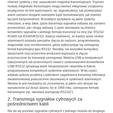
również systemy z tzw. separatorem magistral transmisyjnych. Poprzez
moduły magistrale transmisyjne mogą również integrować urządzenia
przyłączone do linii wyjściowych, np. sygnalizatory), lub przekazywać
alarm zarówno drogami radiowymi bądź komutowanymi, jak również
łączami bezpośrednimi. W praktyce spotykane są także systemy
mieszane, a więc takie, gdzie transmisja sygnałów odbywa się zarówno
przewodowo, jak i drogą radiową. Często stosowane są również
konwertery sygnałów z jednego formatu transmisji na inny (np. RS232/
RS485 lub RS485/RS232). Należy nadmienić, że bardzo wiele central
alarmowych posiada specjalne złącza do nadzoru, programowania,
diagnostyki oraz monitorowania, gdzie wykorzystuje się szeregowy
format transmisyjny typu RS232. Niestety, nie wszystkie komputery
stacjonarne oraz przenośne producent wyposaża w złącze
przeznaczone do transmisji szeregowej. Wejścia USB w komputerach
(stacjonarnych lub przenośnych) nawet z zastosowaniem konwerterów
USB/ RS232 sprawiają wiele niespodzianek i kłopotów w trakcie
programowania kompletnych systemów alarmowych. W tej części
artykułu autorzy przybliżą czytelnikom zagadnienia transmisji informacji
dwukierunkowej powszechnie stosowanej w systemach alarmowych.
Wiedza ta jest niezbędna do zrozumienia, w jakim celu stosuje się
wynalezione już dosyć dawno, bo w 1969 roku, szeregowe formaty
transmisyjne (np. standard szeregowy RS232C).
2. Transmisja sygnałów cyfrowych za
pośrednictwem kabli
Nie da się przesłać sygnałów cyfrowych z jednego modułu do drugiego