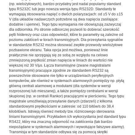
(np. wielożyłowych), bardzo przydatny jest nadal popularny standard
typu RS232C lub jego nowsza wersja typu RS232D. Standardy te
wymagają stosowania napięć o dwóch polaryzacjach: od ±5 V do ±15
V (dla układów nadawczych potrzebne są dwa napięcia zasilające:
dodatnie i ujemne). Tego typu wymagania nie obowiązują zazwyczaj
dla odbiornika. Po stronie odbiorczej pozwoli to dobierać szerokość
pętli histerezy oraz czas odpowiedzi, które to parametry są zależne od
poziomu zakłóceń w torach transmisyjnych. Dla przesyłania sygnałów
w standardzie RS232 można stosować zwykłe przewody wielożyłowe
pozbawione ekranu. Taka opcja jest możliwa, ponieważ linie
praktycznie nie sprzęgają się ze sobą ze względu na celowo
zmniejszoną prędkość zmian napięcia w liniach do wartości nie
większej niż 30 V/μs. Łącza transmisyjne (zwane magistralami
transmisyjnymi) pracujące zgodnie ze standardem RS232 są
powszechnie stosowane nie tylko w urządzeniach peryferyjnych
komputerów, ale również w systemach alarmowych pomiędzy np. płytą
główną centrali alarmowej a modułami (dla systemów w wersji
rozproszonej lub mieszanej), a także pomiędzy centralami w wersji
skupionej (np. w centrali Rankor) pracującymi w pierścieniu. Tego typu
magistrale umożliwiają przesyłanie danych (zdarzeń) z kilkoma
standardowymi prędkościami w zakresie: od 110 bitów/s do 38,4
kilobitów/s. Istnieją również metody tzw. różnicowego sterowania
liniami transmisyjnymi. Przykładem ich wykorzystania jest standard typu
RS422, który ma znaczną odporność na zakłócenia (tak bardzo
niepożądane w systemach alarmowych i wywołujące fałszywe alarmy).
Transmisja w tym standardzie odbywa się za pomocą skrętki