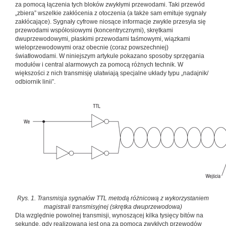
za pomocą łączenia tych bloków zwykłymi przewodami. Taki przewód
„zbiera” wszelkie zakłócenia z otoczenia (a także sam emituje sygnały
zakłócające). Sygnały cyfrowe niosące informacje zwykle przesyła się
przewodami współosiowymi (koncentrycznymi), skrętkami
dwuprzewodowymi, płaskimi przewodami taśmowymi, wiązkami
wieloprzewodowymi oraz obecnie (coraz powszechniej)
światłowodami. W niniejszym artykule pokazano sposoby sprzęgania
modułów i central alarmowych za pomocą różnych technik. W
większości z nich transmisję ułatwiają specjalne układy typu „nadajnik/
odbiornik linii”.
Rys. 1. Transmisja sygnałów TTL metodą różnicową z wykorzystaniem
magistrali transmisyjnej (skrętka dwuprzewodowa)
Dla względnie powolnej transmisji, wynoszącej kilka tysięcy bitów na
sekundę, gdy realizowana jest ona za pomocą zwykłych przewodów