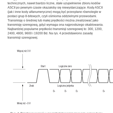
technicznych, nawet bardzo liczne, stałe uzupełnienie zbioru kodów
ASCII po pewnym czasie okazałoby się niewystarczające. Kody ASCII
(jak i inne kody alfanumeryczne) mogą być przesyłane równolegle w
postaci grup 8-bitowych, czyli ośmioma oddzielnymi przewodami.
Transmisję o średniej lub małej prędkości można zrealizować jako
transmisję szeregową, gdyż wymaga ona najprostszego okablowania.
Najbardziej popularne prędkości transmisji szeregowej to: 300, 1200,
2400, 4800, 9600 i 19200 Bd. Na rys. 4 przedstawiono zasadę
transmisji szeregowej.