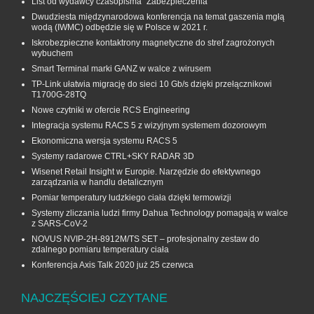
List od wydawcy czasopisma "Zabezpieczenia"
Dwudziesta międzynarodowa konferencja na temat gaszenia mgłą
wodą (IWMC) odbędzie się w Polsce w 2021 r.
Iskrobezpieczne kontaktrony magnetyczne do stref zagrożonych
wybuchem
Smart Terminal marki GANZ w walce z wirusem
TP-Link ułatwia migrację do sieci 10 Gb/s dzięki przełącznikowi
T1700G‑28TQ
Nowe czytniki w ofercie RCS Engineering
Integracja systemu RACS 5 z wizyjnym systemem dozorowym
Ekonomiczna wersja systemu RACS 5
Systemy radarowe CTRL+SKY RADAR 3D
Wisenet Retail Insight w Europie. Narzędzie do efektywnego
zarządzania w handlu detalicznym
Pomiar temperatury ludzkiego ciała dzięki termowizji
Systemy zliczania ludzi firmy Dahua Technology pomagają w walce
z SARS-CoV-2
NOVUS NVIP-2H-8912M/TS SET – profesjonalny zestaw do
zdalnego pomiaru temperatury ciała
Konferencja Axis Talk 2020 już 25 czerwca
NAJCZĘŚCIEJ CZYTANE