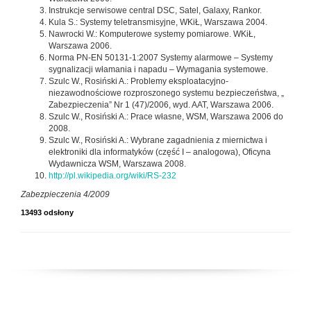
Instrukcje serwisowe central DSC, Satel, Galaxy, Rankor.
Kula S.: Systemy teletransmisyjne, WKiŁ, Warszawa 2004.
Nawrocki W.: Komputerowe systemy pomiarowe. WKiŁ,
Warszawa 2006.
Norma PN-EN 50131-1:2007 Systemy alarmowe – Systemy
sygnalizacji włamania i napadu – Wymagania systemowe.
Szulc W., Rosiński A.: Problemy eksploatacyjno-
niezawodnościowe rozproszonego systemu bezpieczeństwa, „
Zabezpieczenia” Nr 1 (47)/2006, wyd. AAT, Warszawa 2006.
Szulc W., Rosiński A.: Prace własne, WSM, Warszawa 2006 do
2008.
Szulc W., Rosiński A.: Wybrane zagadnienia z miernictwa i
elektroniki dla informatyków (część I – analogowa), Oficyna
Wydawnicza WSM, Warszawa 2008.
http://pl.wikipedia.org/wiki/RS-232
Zabezpieczenia 4/2009
13493 odsłony