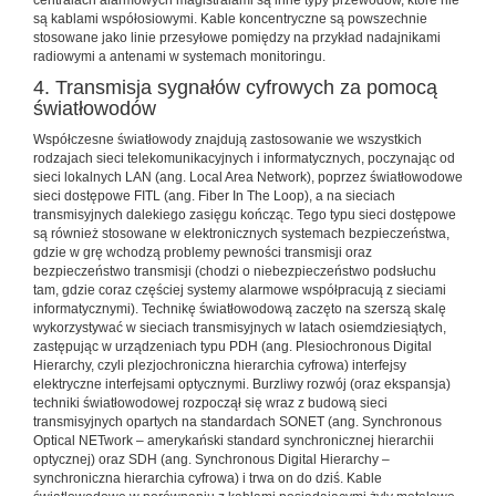
centralach alarmowych magistralami są inne typy przewodów, które nie
są kablami współosiowymi. Kable koncentryczne są powszechnie
stosowane jako linie przesyłowe pomiędzy na przykład nadajnikami
radiowymi a antenami w systemach monitoringu.
4. Transmisja sygnałów cyfrowych za pomocą
światłowodów
Współczesne światłowody znajdują zastosowanie we wszystkich
rodzajach sieci telekomunikacyjnych i informatycznych, poczynając od
sieci lokalnych LAN (ang. Local Area Network), poprzez światłowodowe
sieci dostępowe FITL (ang. Fiber In The Loop), a na sieciach
transmisyjnych dalekiego zasięgu kończąc. Tego typu sieci dostępowe
są również stosowane w elektronicznych systemach bezpieczeństwa,
gdzie w grę wchodzą problemy pewności transmisji oraz
bezpieczeństwo transmisji (chodzi o niebezpieczeństwo podsłuchu
tam, gdzie coraz częściej systemy alarmowe współpracują z sieciami
informatycznymi). Technikę światłowodową zaczęto na szerszą skalę
wykorzystywać w sieciach transmisyjnych w latach osiemdziesiątych,
zastępując w urządzeniach typu PDH (ang. Plesiochronous Digital
Hierarchy, czyli plezjochroniczna hierarchia cyfrowa) interfejsy
elektryczne interfejsami optycznymi. Burzliwy rozwój (oraz ekspansja)
techniki światłowodowej rozpoczął się wraz z budową sieci
transmisyjnych opartych na standardach SONET (ang. Synchronous
Optical NETwork – amerykański standard synchronicznej hierarchii
optycznej) oraz SDH (ang. Synchronous Digital Hierarchy –
synchroniczna hierarchia cyfrowa) i trwa on do dziś. Kable