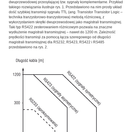
dwuprzewodowej przesyłającej tzw. sygnały komplementarne. Przykład
takiego rozwiązania ilustruje rys. 1. Przedstawiono na nim prosty układ
dość szybkiej transmisji sygnału TTL (ang. Transistor Transistor Logic –
technika tranzystorowo-tranzystorowa) metodą różnicową, z
wykorzystaniem skrętki dwuprzewodowej jako magistrali transmisyjnej.
Taki typ RS422 zesterowaniem różnicowym pozwala na znaczne
wydłużenie magistrali transmisyjnej – nawet do 1200 m. Zależność
prędkości transmisji za pomocą łącza szeregowego od długości
magistrali transmisyjnej dla RS232, RS423, RS422 i RS485
przedstawiono na rys. 2.