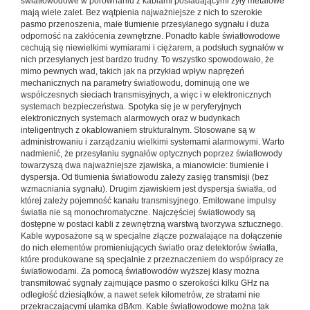
światłowodowe w porównaniu z kablami posiadającymi żyły metalowe
mają wiele zalet. Bez wątpienia najważniejsze z nich to szerokie
pasmo przenoszenia, małe tłumienie przesyłanego sygnału i duża
odporność na zakłócenia zewnętrzne. Ponadto kable światłowodowe
cechują się niewielkimi wymiarami i ciężarem, a podsłuch sygnałów w
nich przesyłanych jest bardzo trudny. To wszystko spowodowało, że
mimo pewnych wad, takich jak na przykład wpływ naprężeń
mechanicznych na parametry światłowodu, dominują one we
współczesnych sieciach transmisyjnych, a więc i w elektronicznych
systemach bezpieczeństwa. Spotyka się je w peryferyjnych
elektronicznych systemach alarmowych oraz w budynkach
inteligentnych z okablowaniem strukturalnym. Stosowane są w
administrowaniu i zarządzaniu wielkimi systemami alarmowymi. Warto
nadmienić, że przesyłaniu sygnałów optycznych poprzez światłowody
towarzyszą dwa najważniejsze zjawiska, a mianowicie: tłumienie i
dyspersja. Od tłumienia światłowodu zależy zasięg transmisji (bez
wzmacniania sygnału). Drugim zjawiskiem jest dyspersja światła, od
której zależy pojemność kanału transmisyjnego. Emitowane impulsy
światła nie są monochromatyczne. Najczęściej światłowody są
dostępne w postaci kabli z zewnętrzną warstwą tworzywa sztucznego.
Kable wyposażone są w specjalne złącze pozwalające na dołączenie
do nich elementów promieniujących światło oraz detektorów światła,
które produkowane są specjalnie z przeznaczeniem do współpracy ze
światłowodami. Za pomocą światłowodów wyższej klasy można
transmitować sygnały zajmujące pasmo o szerokości kilku GHz na
odległość dziesiątków, a nawet setek kilometrów, ze stratami nie
przekraczającymi ułamka dB/km. Kable światłowodowe można tak