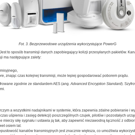
Fot. 3. Bezprzewodowe urządzenia wykorzystujące PowerG
. Jest to sposób transmisji danych zapobiegający kolizji przesyłanych pakietów. K
ji ma następujące zalety:
misyjnego,
óre, znając czas kolejnej transmisji, może lepiej gospodarować poborem prądu.
yfrowane zgodnie ze standardem AES (ang.
Advanced Encryption Standard
). Szyf
mi.
m a wszystkimi nadajnikami w systemie, która zapewnia zdalne pobieranie i wys
czas uśpienia i zasięg detekcji) poszczególnych czujek, pilotów i pozostałych urzą
mierzy siłę sygnału i ustawia ją tak, aby zapewnić niezawodną łączność z odbior
et osiem lat.
ustowość kanałów transmisyjnych jest znacznie większa, co umożliwia wykorzystan