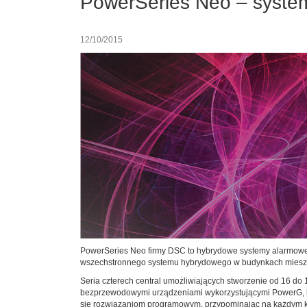
PowerSeries Neo – syste
12/10/2015
PowerSeries Neo firmy DSC to hybrydowe systemy alarmowe
wszechstronnego systemu hybrydowego w budynkach mieszka
Seria czterech central umożliwiających stworzenie od 16 do
bezprzewodowymi urządzeniami wykorzystującymi PowerG, któr
się rozwiązaniom programowym, przypominając na każdym kro