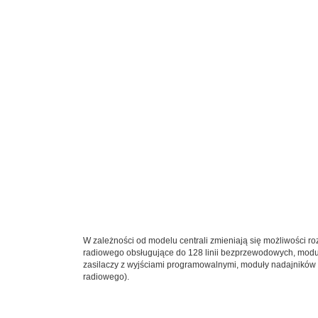
W zależności od modelu centrali zmieniają się możliwości ro
radiowego obsługujące do 128 linii bezprzewodowych, moduł
zasilaczy z wyjściami programowalnymi, moduły nadajnikó
radiowego).