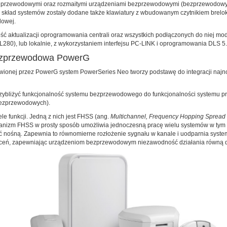
i przewodowymi oraz rozmaitymi urządzeniami bezprzewodowymi (bezprzewodowymi
 skład systemów zostały dodane także klawiatury z wbudowanym czytnikiem brel
dowej.
ć aktualizacji oprogramowania centrali oraz wszystkich podłączonych do niej mod
0), lub lokalnie, z wykorzystaniem interfejsu PC-LINK i oprogramowania DLS 5.
bezprzewodowa PowerG
ionej przez PowerG system PowerSeries Neo tworzy podstawę do integracji najno
bliżyć funkcjonalność systemu bezprzewodowego do funkcjonalności systemu prz
bezprzewodowych).
 funkcji. Jedną z nich jest FHSS (ang.
Multichannel, Frequency Hopping Spread
nizm FHSS w prosty sposób umożliwia jednoczesną pracę wielu systemów w tym 
ość nośną. Zapewnia to równomierne rozłożenie sygnału w kanale i uodparnia sys
łóceń, zapewniając urządzeniom bezprzewodowym niezawodność działania równą 