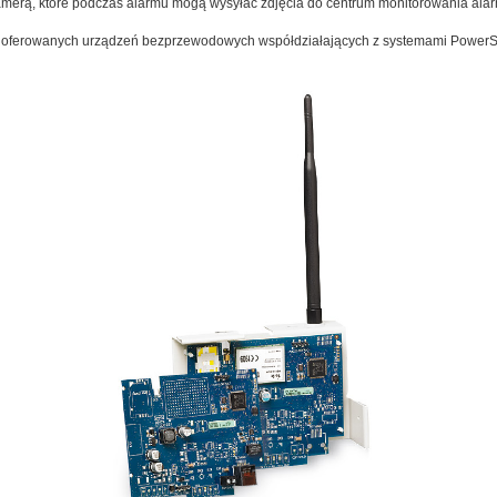
erą, które podczas alarmu mogą wysyłać zdjęcia do centrum monitorowania alar
oferowanych urządzeń bezprzewodowych współdziałających z systemami PowerSe