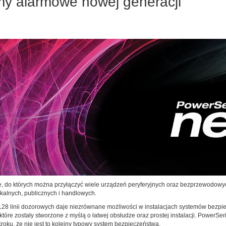
my alarmowe nowej generacji
, do których można przyłączyć wiele urządzeń peryferyjnych oraz bezprzewodow
lnych, publicznych i handlowych.
 128 linii dozorowych daje niezrównane możliwości w instalacjach systemów bezpi
e zostały stworzone z myślą o łatwej obsłudze oraz prostej instalacji. PowerSe
ku, że nie jest to kolejny typowy system bezpieczeństwa.