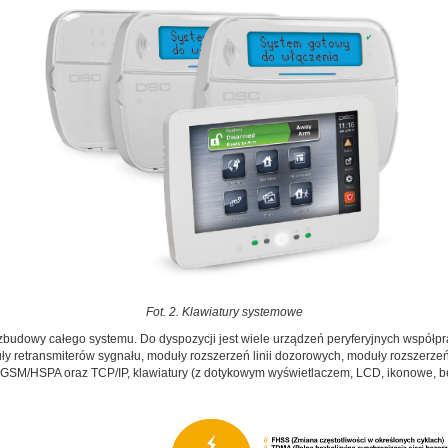
Fot. 2. Klawiatury systemowe
zbudowy całego systemu. Do dyspozycji jest wiele urządzeń peryferyjnych współpra
y retransmiterów sygnału, moduły rozszerzeń linii dozorowych, moduły rozszerze
w GSM/HSPA oraz TCP/IP, klawiatury (z dotykowym wyświetlaczem, LCD, ikonowe