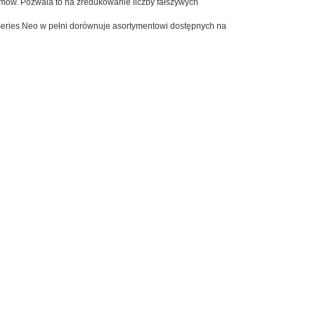
mów. Pozwala to na zredukowanie liczby fałszywych
ries Neo w pełni dorównuje asortymentowi dostępnych na