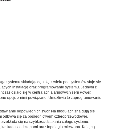
ługa systemu składającego się z wielu podsystemów staje się
ających instalację oraz programowanie systemu. Jednym z
chczas działo się w centralach alarmowych serii Power,
elono opcje z nimi powiązane. Umożliwia to zaprogramowanie
ustawianie odpowiednich zwor. Na modułach znajdują się
łami odbywa się za pośrednictwem czteroprzewodowej,
 przekłada się na szybkość działania całego systemu.
a, kaskada z odczepami oraz topologia mieszana. Kolejną