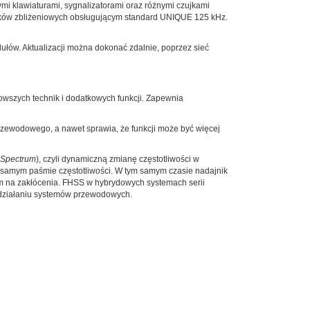
 klawiaturami, sygnalizatorami oraz różnymi czujkami
oków zbliżeniowych obsługującym standard UNIQUE 125 kHz.
ułów. Aktualizacji można dokonać zdalnie, poprzez sieć
wszych technik i dodatkowych funkcji. Zapewnia
ewodowego, a nawet sprawia, że funkcji może być więcej
 Spectrum
), czyli dynamiczną zmianę częstotliwości w
samym paśmie częstotliwości. W tym samym czasie nadajnik
tem na zakłócenia. FHSS w hybrydowych systemach serii
działaniu systemów przewodowych.