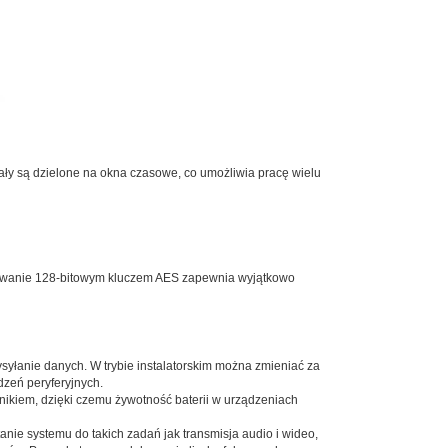
anały są dzielone na okna czasowe, co umożliwia pracę wielu
rowanie 128-bitowym kluczem AES zapewnia wyjątkowo
yłanie danych. W trybie instalatorskim można zmieniać za
dzeń peryferyjnych.
nikiem, dzięki czemu żywotność baterii w urządzeniach
ie systemu do takich zadań jak transmisja audio i wideo,