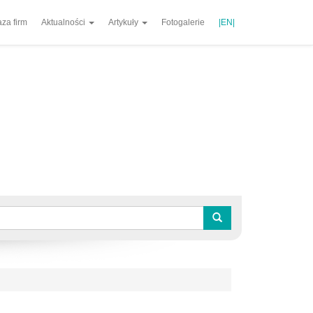
za firm
Aktualności
Artykuły
Fotogalerie
|EN|