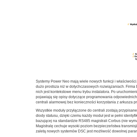
Systemy Power Neo mają wiele nowych funkcji i właściwości. 
dużo prostsza niż w dotychczasowych rozwiązaniach. Firma 
nich jest kontekstowe menu trybu instalatora. Po uruchomien
pojawiają się opisy dotyczące programowania odpowiednich 
centrali alarmowej bez konieczności korzystania z arkusza 
Wszystkie moduły przyłączone do centrali zostają przypisa
diody statusu, dzięki czemu każdy moduł jest w pełni ident
bazującej na standardzie RS485 magistrali Corbus (nie wymag
Magistralę cechuje wysoki poziom bezpieczeństwa transmisji
zaletą nowych systemów DSC jest możliwość dowolnej parame