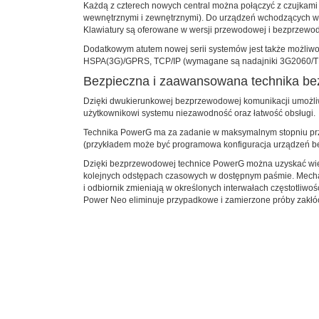
Każdą z czterech nowych central można połączyć z czujkam
wewnętrznymi i zewnętrznymi). Do urządzeń wchodzących w
Klawiatury są oferowane w wersji przewodowej i bezprzewo
Dodatkowym atutem nowej serii systemów jest także możliwoś
HSPA(3G)/GPRS, TCP/IP (wymagane są nadajniki 3G2060/TL28
Bezpieczna i zaawansowana technika 
Dzięki dwukierunkowej bezprzewodowej komunikacji umożliw
użytkownikowi systemu niezawodność oraz łatwość obsługi.
Technika PowerG ma za zadanie w maksymalnym stopniu przy
(przykładem może być programowa konfiguracja urządzeń 
Dzięki bezprzewodowej technice PowerG można uzyskać wiele
kolejnych odstępach czasowych w dostępnym paśmie. Mecha
i odbiornik zmieniają w określonych interwałach częstotliw
Power Neo eliminuje przypadkowe i zamierzone próby zak