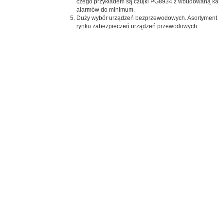
czego przykładem są czujki PG8934 z wbudowaną kam
alarmów do minimum.
Duży wybór urządzeń bezprzewodowych. Asortyment 
rynku zabezpieczeń urządzeń przewodowych.