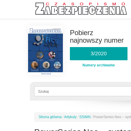
Przejdź
do
Pobierz
treści
najnowszy numer
3/2020
Numery archiwalne
Formularz
wyszukiwania
Szukaj
Strona główna
/
Artykuły
/
SSWiN
/
PowerSeries Neo – sys
Jesteś
tutaj