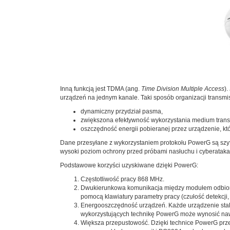
Inną funkcją jest TDMA (ang.
Time Division Multiple Access
)
urządzeń na jednym kanale. Taki sposób organizacji transmis
dynamiczny przydział pasma,
zwiększona efektywność wykorzystania medium trans
oszczędność energii pobieranej przez urządzenie, kt
Dane przesyłane z wykorzystaniem protokołu PowerG są sz
wysoki poziom ochrony przed próbami nasłuchu i cyberataka
Podstawowe korzyści uzyskiwane dzięki PowerG:
Częstotliwość pracy 868 MHz.
Dwukierunkowa komunikacja między modułem odbiorczy
pomocą klawiatury parametry pracy (czułość detekcji, 
Energooszczędność urządzeń. Każde urządzenie stale 
wykorzystujących technikę PowerG może wynosić naw
Większa przepustowość. Dzięki technice PowerG przep