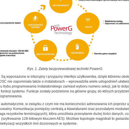
Rys. 1. Zalety bezprzewodowej techniki PowerG
Są wyposażone w intuicyjny i przyjazny interfejs użytkownika, dzięki któremu obs
DSC nie zapomniała także o instalatorach – wprowadziła wiele udogodnień ułatwi
iu trybu programowania instalatorskiego zamiast wyboru numeru sekcji, jak to doty
funkcji systemu. Funkcje zostały podzielone na główne grupy, do których przydzi
programowania.
ne automatycznie, w związku z czym nie ma konieczności adresowania ich poprzez 
yfikowalny. Komunikacja pomiędzy centralą a klawiaturami oraz pozostałymi modu
a rezystorów terminujących), która umożliwia przesyłanie dużej ilości danych, co
 (szyfrowanie 128-bitowym kluczem AES). Możliwe topologie magistrali to gwiazd
tryzacji wszystkich linii dozorowych w systemie.