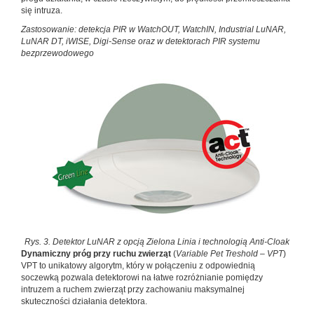
się intruza.
Zastosowanie: detekcja PIR w WatchOUT, WatchIN, Indu­strial LuNAR,
LuNAR DT, iWISE, Digi-Sense oraz w detekto­rach PIR systemu
bezprzewodowego
Rys. 3. Detektor LuNAR z opcją Zielona Linia i technologią Anti-Cloak
Dynamiczny próg przy ruchu zwierząt
(
Variable Pet Tre­shold – VPT
)
VPT to unikatowy algorytm, który w połą­czeniu z odpowiednią
soczewką pozwala detektorowi na łatwe rozróżnianie pomiędzy
intruzem a ruchem zwierząt przy zachowaniu maksymalnej
skuteczności działania de­tektora.