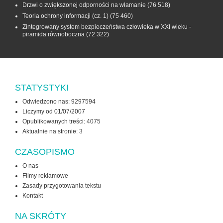
Drzwi o zwiększonej odporności na włamanie
(76 518)
Teoria ochrony informacji (cz. 1)
(75 460)
Zintegrowany system bezpieczeństwa człowieka w XXI wieku -
piramida równoboczna
(72 322)
STATYSTYKI
Odwiedzono nas: 9297594
Liczymy od 01/07/2007
Opublikowanych treści: 4075
Aktualnie na stronie:
3
CZASOPISMO
O nas
Filmy reklamowe
Zasady przygotowania tekstu
Kontakt
NA SKRÓTY