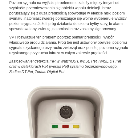
Poziom sygnału na wyjściu piroelementu zależy między innymi od
szybkości przemieszczania się obiektu w polu de­tekcji. Intruz
poruszający się z dużą prędkością spowoduje w efekcie niski poziom
sygnału, natomiast zwierzę porusza­jące się wolno wygeneruje wyższy
poziom sygnału. Jeżeli próg działania detektora byłby stały, to alarm
spowodowało­by zwierzę, natomiast intruz zostałby zignorowany.
VPT rozwiązuje ten problem poprzez pomiar prędkości i wybór
właściwego progu działania. Próg ten jest ustawiony powyżej poziomu
sygnału uzyskanego przy ruchu zwierząt oraz poniżej poziomu sygnału
uzyskanego przy ruchu intru­za w całym zakresie prędkości.
Zastosowanie: detekcja PIR w WatchOUT, iWISE Pet, iWISE DT Pet
oraz w detektorach PIR (wersja Pet) systemu bezprze­wodowego,
Zodiac DT Pet, Zodiac Digital Pet