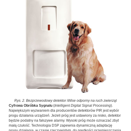
Rys. 2. Bezprzewodowy detektor iWise odporny na ruch zwierząt
Cyfrowa Obróbka Sygnału
(
Intelligent Digital Signal Pro­cessing
).
Największym wyzwaniem dla producentów detek­torów PIR jest wybór
progu działania urządzeń. Jeżeli próg jest ustawiony za nisko, detektor
będzie podatny na fałszy­we alarmy. Wysoki próg może oznaczać zbyt
małą czułość. Technologia DSP zapewnia dynamiczną adaptację
progu działania, w czasie rzeczywistym, do prędkości przemiesz­czania