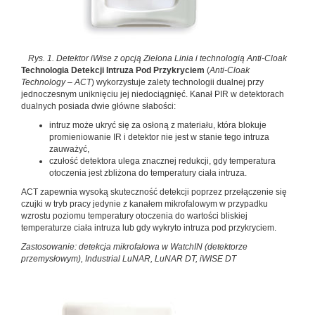
Rys. 1. Detektor iWise z opcją Zielona Linia i technologią Anti-Cloak
Technologia Detekcji Intruza Pod Przykryciem
(
Anti-Cloak
Technology – ACT
) wykorzystuje zalety technologii dualnej przy
jednoczesnym uniknięciu jej niedociągnięć. Kanał PIR w detektorach
dualnych posiada dwie główne słabości:
intruz może ukryć się za osłoną z materiału, która blo­kuje
promieniowanie IR i detektor nie jest w stanie tego intruza
zauważyć,
czułość detektora ulega znacznej redukcji, gdy temperatu­ra
otoczenia jest zbliżona do temperatury ciała intruza.
ACT zapewnia wysoką skuteczność detekcji poprzez prze­łączenie się
czujki w tryb pracy jedynie z kanałem mikrofalo­wym w przypadku
wzrostu poziomu temperatury otoczenia do wartości bliskiej
temperaturze ciała intruza lub gdy wy­kryto intruza pod przykryciem.
Zastosowanie: detekcja mikrofalowa w WatchIN (detektorze
przemysłowym), Industrial LuNAR, LuNAR DT, iWISE DT