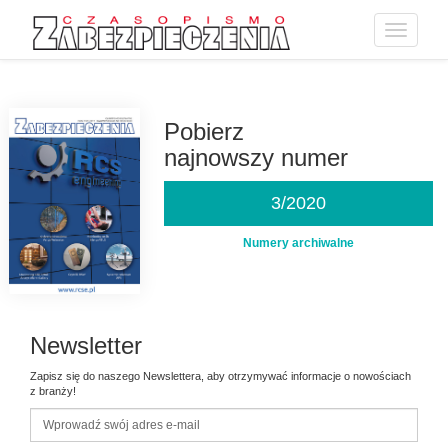
Toggle
navigatio
Przejdź
do
treści
Pobierz
najnowszy numer
3/2020
Numery archiwalne
Newsletter
Zapisz się do naszego Newslettera, aby otrzymywać informacje o nowościach
z branży!