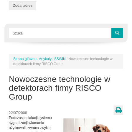
Dodaj adres
Formularz
wyszukiwania
Szukaj
Strona główna
/
Artykuły
/
SSWiN
/
Nowoczesne technologie w
Jesteś
detektorach firmy RISCO Group
tutaj
Nowoczesne technologie w
detektorach firmy RISCO
Group
22/07/2008
Podczas instalacji systemu
sygnalizacji włamania
użytkownik zwraca zwykle