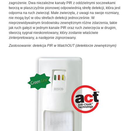
zagrożenie. Dwa niezależne kanały PIR z oddzielnymi soczewkami
tworzą w płaszczyźnie pionowej odpowiednią strefę detekcji, któ­ra jest
odporna na ruch zwierząt. Małe zwierzęta, z uwagi na swoje rozmiary,
nie mogą być w obu strefach detekcji jednocześnie. W
nieprzewidywalnym środowisku zewnętrz­nym różne zdarzenia, takie
jak ruch gałęzi w jednym kanale PIR oraz ruch zwierzęcia w drugim,
stworzą sygnał niesko­relowany, który zostanie właściwie
zinterpretowany, a na­stępnie zignorowany.
Zastosowanie: detekcja PIR w WatchOUT (detektorze ze­wnętrznym)