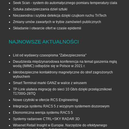
Seek Scan - system do automatycznego pomiaru temperatury ciała
Sztuka zabezpieczania dzieł sztuki
Niezawodna i szybka detekcja dzięki czujkom ruchu TriTech
Zmiany umów zawartych w trybie zamówień publicznych
Składanie i otwarcie ofert w czasie epidemii
NAJNOWSZE AKTUALNOŚCI
List od wydawcy czasopisma "Zabezpieczenia"
Dwudziesta międzynarodowa konferencja na temat gaszenia mgłą
wodą (IWMC) odbędzie się w Polsce w 2021 r.
Iskrobezpieczne kontaktrony magnetyczne do stref zagrożonych
wybuchem
Smart Terminal marki GANZ w walce z wirusem
TP-Link ułatwia migrację do sieci 10 Gb/s dzięki przełącznikowi
T1700G‑28TQ
Nowe czytniki w ofercie RCS Engineering
Integracja systemu RACS 5 z wizyjnym systemem dozorowym
Ekonomiczna wersja systemu RACS 5
Systemy radarowe CTRL+SKY RADAR 3D
Wisenet Retail Insight w Europie. Narzędzie do efektywnego