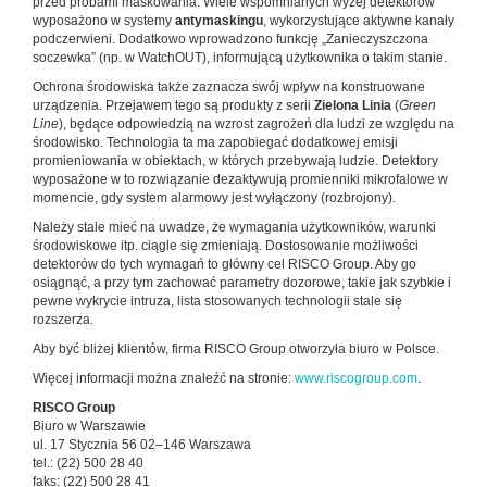
przed próbami masko­wania. Wiele wspomnianych wyżej detektorów
wyposażono w systemy
antymaskingu
, wykorzystujące aktywne kanały
podczerwieni. Dodatkowo wprowadzono funkcję „Zanie­czyszczona
soczewka” (np. w WatchOUT), informującą użytkownika o takim stanie.
Ochrona środowiska także zaznacza swój wpływ na konstru­owane
urządzenia. Przejawem tego są produkty z serii
Zielo­na Linia
(
Green
Line
), będące odpowiedzią na wzrost zagro­żeń dla ludzi ze względu na
środowisko. Technologia ta ma zapobiegać dodatkowej emisji
promieniowania w obiektach, w których przebywają ludzie. Detektory
wyposażone w to roz­wiązanie dezaktywują promienniki mikrofalowe w
momencie, gdy system alarmowy jest wyłączony (rozbrojony).
Należy stale mieć na uwadze, że wymagania użytkowni­ków, warunki
środowiskowe itp. ciągle się zmieniają. Dosto­sowanie możliwości
detektorów do tych wymagań to główny cel RISCO Group. Aby go
osiągnąć, a przy tym zachować parametry dozorowe, takie jak szybkie i
pewne wykrycie in­truza, lista stosowanych technologii stale się
rozszerza.
Aby być bliżej klientów, firma RISCO Group otworzyła biuro w Polsce.
Więcej informacji można znaleźć na stronie:
www.risco­group.com
.
RISCO Group
Biuro w Warszawie
ul. 17 Stycznia 56 02–146 Warszawa
tel.: (22) 500 28 40
faks: (22) 500 28 41