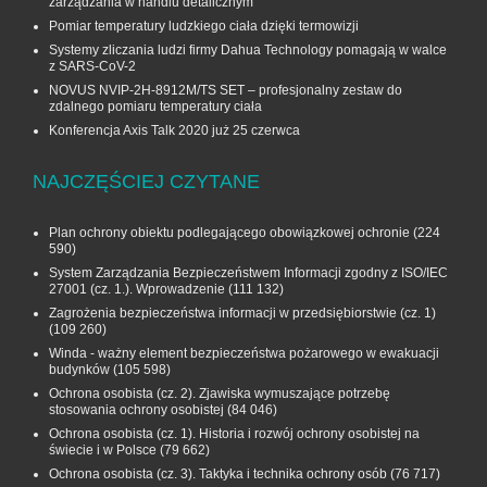
zarządzania w handlu detalicznym
Pomiar temperatury ludzkiego ciała dzięki termowizji
Systemy zliczania ludzi firmy Dahua Technology pomagają w walce
z SARS-CoV-2
NOVUS NVIP-2H-8912M/TS SET – profesjonalny zestaw do
zdalnego pomiaru temperatury ciała
Konferencja Axis Talk 2020 już 25 czerwca
NAJCZĘŚCIEJ CZYTANE
Plan ochrony obiektu podlegającego obowiązkowej ochronie
(224
590)
System Zarządzania Bezpieczeństwem Informacji zgodny z ISO/IEC
27001 (cz. 1.). Wprowadzenie
(111 132)
Zagrożenia bezpieczeństwa informacji w przedsiębiorstwie (cz. 1)
(109 260)
Winda - ważny element bezpieczeństwa pożarowego w ewakuacji
budynków
(105 598)
Ochrona osobista (cz. 2). Zjawiska wymuszające potrzebę
stosowania ochrony osobistej
(84 046)
Ochrona osobista (cz. 1). Historia i rozwój ochrony osobistej na
świecie i w Polsce
(79 662)
Ochrona osobista (cz. 3). Taktyka i technika ochrony osób
(76 717)