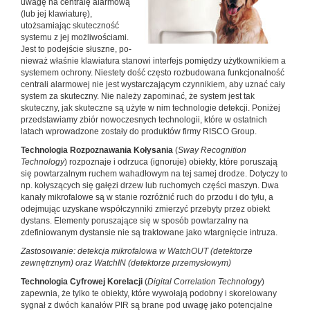
uwagę na centralę alarmową
(lub jej klawiaturę),
utożsamiając skuteczność
systemu z jej możliwościami.
Jest to podejście słuszne, po­
nieważ właśnie klawiatura stanowi interfejs pomiędzy użytkownikiem a
systemem ochrony. Niestety dość często rozbudowana funkcjonalność
centrali alarmowej nie jest wystarczającym czynnikiem, aby uznać cały
system za skuteczny. Nie należy zapominać, że system jest tak
skuteczny, jak skuteczne są użyte w nim technologie detekcji. Poniżej
przedstawiamy zbiór nowoczesnych technologii, które w ostatnich
latach wprowadzone zostały do produktów firmy RISCO Group.
Technologia Rozpoznawania Kołysania
(
Sway Recogni­tion
Technology
) rozpoznaje i odrzuca (ignoruje) obiekty, które poruszają
się powtarzalnym ruchem wahadłowym na tej samej drodze. Dotyczy to
np. kołyszących się gałęzi drzew lub ruchomych części maszyn. Dwa
kanały mikrofa­lowe są w stanie rozróżnić ruch do przodu i do tyłu, a
odej­mując uzyskane współczynniki zmierzyć przebyty przez obiekt
dystans. Elementy poruszające się w sposób powta­rzalny na
zdefiniowanym dystansie nie są traktowane jako wtargnięcie intruza.
Zastosowanie: detekcja mikrofalowa w WatchOUT (detektorze
zewnętrznym) oraz WatchIN (detektorze przemysłowym)
Technologia Cyfrowej Korelacji
(
Digital Correlation Technology
)
zapewnia, że tylko te obiekty, które wywoła­ją podobny i skorelowany
sygnał z dwóch kanałów PIR są brane pod uwagę jako potencjalne