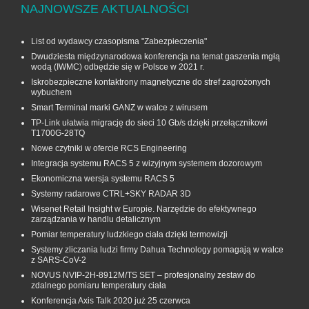
NAJNOWSZE AKTUALNOŚCI
List od wydawcy czasopisma "Zabezpieczenia"
Dwudziesta międzynarodowa konferencja na temat gaszenia mgłą
wodą (IWMC) odbędzie się w Polsce w 2021 r.
Iskrobezpieczne kontaktrony magnetyczne do stref zagrożonych
wybuchem
Smart Terminal marki GANZ w walce z wirusem
TP-Link ułatwia migrację do sieci 10 Gb/s dzięki przełącznikowi
T1700G‑28TQ
Nowe czytniki w ofercie RCS Engineering
Integracja systemu RACS 5 z wizyjnym systemem dozorowym
Ekonomiczna wersja systemu RACS 5
Systemy radarowe CTRL+SKY RADAR 3D
Wisenet Retail Insight w Europie. Narzędzie do efektywnego
zarządzania w handlu detalicznym
Pomiar temperatury ludzkiego ciała dzięki termowizji
Systemy zliczania ludzi firmy Dahua Technology pomagają w walce
z SARS-CoV-2
NOVUS NVIP-2H-8912M/TS SET – profesjonalny zestaw do
zdalnego pomiaru temperatury ciała
Konferencja Axis Talk 2020 już 25 czerwca