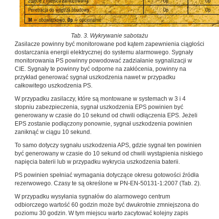
Tab. 3. Wykrywanie sabotażu
Zasilacze powinny być monitorowane pod kątem zapewnienia ciągłości
dostarczania energii elektrycznej do systemu alarmowego. Sygnały
monitorowania PS powinny powodować zadziałanie sygnalizacji w
CIE. Sygnały te powinny być odporne na zakłócenia, powinny na
przykład generować sygnał uszkodzenia nawet w przypadku
całkowitego uszkodzenia PS.
W przypadku zasilaczy, które są montowane w systemach w 3 i 4
stopniu zabezpieczenia, sygnał uszkodzenia EPS powinien być
generowany w czasie do 10 sekund od chwili odłączenia EPS. Jeżeli
EPS zostanie podłączony ponownie, sygnał uszkodzenia powinien
zaniknąć w ciągu 10 sekund.
To samo dotyczy sygnału uszkodzenia APS, gdzie sygnał ten powinien
być generowany w czasie do 10 sekund od chwili wystąpienia niskiego
napięcia baterii lub w przypadku wykrycia uszkodzenia baterii.
PS powinien spełniać wymagania dotyczące okresu gotowości źródła
rezerwowego. Czasy te są określone w PN-EN-50131-1:2007 (Tab. 2).
W przypadku wysyłania sygnałów do alarmowego centrum
odbiorczego wartość 60 godzin może być dwukrotnie zmniejszona do
poziomu 30 godzin. W tym miejscu warto zacytować kolejny zapis