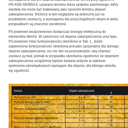
PN-93/E-08390/14, używano terminu klasa systemu alarmowego, który
niestety nie może być traktowany jako synonim terminu stopień
zabezpieczenia. Różnice w tym względzie są widoczne już na
przykładzie zasilaczy, a wymagania dla poszczególnych stopni w wielu
przypadkach są znacznie zaostrzone.
PS powinien bezprzerwowo dostarczać energię elektryczną do
elementów I&HAS. W zależności od stopnia zabezpieczenia oraz typu
PS powinien mieć funkcjonalności określone w Tab. 1. Jeżeli
zapewniona funkcjonalność określona jest jako opcjonalna dla danego
stopnia zabezpieczenia, nic nie stoi na przeszkodzie, aby również
zasilacz ją miał, jednak w przypadku określania zgodności ze stopniem
zabezpieczenia urządzenie będzie badane jedynie w zakresie
spełnienia obowiązkowych wymagań dla stopnia, dla którego określa
się zgodność.