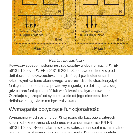
Rys. 1. Typy zasilaczy
Powyższy sposób myślenia jest zauważalny w obu normach: PN-EN
50131-1:2007 i PN-EN 50131-6:2009. Stopniowo odchodzi się od
definiowania poszczególnych urządzeń będących elementami
składowymi systemu alarmowego, a wprowadza się charakterystyki
funkcjonalne lub narzuca pewne wymagania, nie definiując nawet,
gdzie dana funkcjonalność lub właściwość ma być zapewniona.
Oczekuje się czegoś od systemu, a nie od jego elementu, bez
definiowania, gdzie to ma być realizowane.
Wymagania dotyczące funkcjonalności
Wymagania w odniesieniu do PS są różne dla każdego z czterech
stopni zabezpieczenia określonego we wspomnianej już PN-EN
50131-1:2007. System alarmowy, jako całość, musi spełniać minimalne
wymagania w danym stopniu zabezpieczenia. Do tej pory, zgodnie z