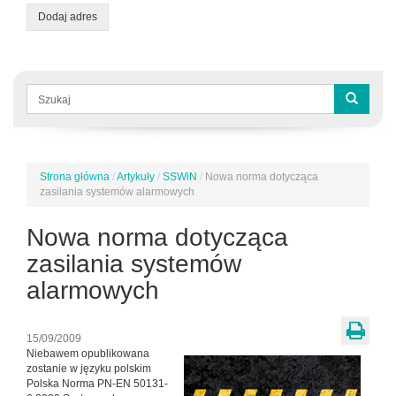
Dodaj adres
Formularz
wyszukiwania
Szukaj
Strona główna
/
Artykuły
/
SSWiN
/
Nowa norma dotycząca
Jesteś
zasilania systemów alarmowych
tutaj
Nowa norma dotycząca
zasilania systemów
alarmowych
15/09/2009
Niebawem opublikowana
zostanie w języku polskim
Polska Norma PN-EN 50131-