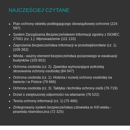
NAJCZĘŚCIEJ CZYTANE
Plan ochrony obiektu podlegającego obowiązkowej ochronie
(224
597)
System Zarządzania Bezpieczeństwem Informacji zgodny z ISO/IEC
27001 (cz. 1.). Wprowadzenie
(111 133)
Zagrożenia bezpieczeństwa informacji w przedsiębiorstwie (cz. 1)
(109 262)
Winda - ważny element bezpieczeństwa pożarowego w ewakuacji
budynków
(105 602)
Ochrona osobista (cz. 2). Zjawiska wymuszające potrzebę
stosowania ochrony osobistej
(84 047)
Ochrona osobista (cz. 1). Historia i rozwój ochrony osobistej na
świecie i w Polsce
(79 666)
Ochrona osobista (cz. 3). Taktyka i technika ochrony osób
(76 719)
Drzwi o zwiększonej odporności na włamanie
(76 522)
Teoria ochrony informacji (cz. 1)
(75 466)
Zintegrowany system bezpieczeństwa człowieka w XXI wieku -
piramida równoboczna
(72 325)