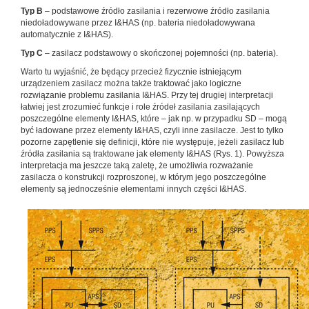
Typ B
– podstawowe źródło zasilania i rezerwowe źródło zasilania
niedoładowywane przez I&HAS (np. bateria niedoładowywana
automatycznie z I&HAS).
Typ C
– zasilacz podstawowy o skończonej pojemności (np. bateria).
Warto tu wyjaśnić, że będący przecież fizycznie istniejącym
urządzeniem zasilacz można także traktować jako logiczne
rozwiązanie problemu zasilania I&HAS. Przy tej drugiej interpretacji
łatwiej jest zrozumieć funkcje i role źródeł zasilania zasilających
poszczególne elementy I&HAS, które – jak np. w przypadku SD – mogą
być ładowane przez elementy I&HAS, czyli inne zasilacze. Jest to tylko
pozorne zapętlenie się definicji, które nie występuje, jeżeli zasilacz lub
źródła zasilania są traktowane jak elementy I&HAS (Rys. 1). Powyższa
interpretacja ma jeszcze taką zaletę, że umożliwia rozważanie
zasilacza o konstrukcji rozproszonej, w którym jego poszczególne
elementy są jednocześnie elementami innych części I&HAS.