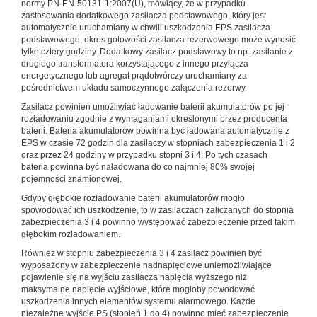
normy PN-EN-50131-1:2007(U), mówiący, że w przypadku
zastosowania dodatkowego zasilacza podstawowego, który jest
automatycznie uruchamiany w chwili uszkodzenia EPS zasilacza
podstawowego, okres gotowości zasilacza rezerwowego może wynosić
tylko cztery godziny. Dodatkowy zasilacz podstawowy to np. zasilanie z
drugiego transformatora korzystającego z innego przyłącza
energetycznego lub agregat prądotwórczy uruchamiany za
pośrednictwem układu samoczynnego załączenia rezerwy.
Zasilacz powinien umożliwiać ładowanie baterii akumulatorów po jej
rozładowaniu zgodnie z wymaganiami określonymi przez producenta
baterii. Bateria akumulatorów powinna być ładowana automatycznie z
EPS w czasie 72 godzin dla zasilaczy w stopniach zabezpieczenia 1 i 2
oraz przez 24 godziny w przypadku stopni 3 i 4. Po tych czasach
bateria powinna być naładowana do co najmniej 80% swojej
pojemności znamionowej.
Gdyby głębokie rozładowanie baterii akumulatorów mogło
spowodować ich uszkodzenie, to w zasilaczach zaliczanych do stopnia
zabezpieczenia 3 i 4 powinno występować zabezpieczenie przed takim
głębokim rozładowaniem.
Również w stopniu zabezpieczenia 3 i 4 zasilacz powinien być
wyposażony w zabezpieczenie nadnapięciowe uniemożliwiające
pojawienie się na wyjściu zasilacza napięcia wyższego niż
maksymalne napięcie wyjściowe, które mogłoby powodować
uszkodzenia innych elementów systemu alarmowego. Każde
niezależne wyjście PS (stopień 1 do 4) powinno mieć zabezpieczenie