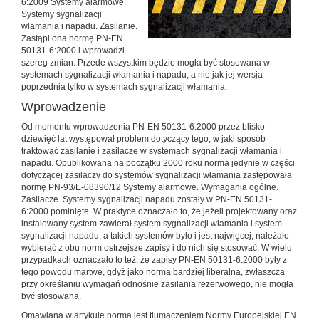
6:2009 Systemy alarmowe.
Systemy sygnalizacji
włamania i napadu. Zasilanie.
Zastąpi ona normę PN-EN
50131-6:2000 i wprowadzi
szereg zmian. Przede wszystkim będzie mogła być stosowana w
systemach sygnalizacji włamania i napadu, a nie jak jej wersja
poprzednia tylko w systemach sygnalizacji włamania.
Wprowadzenie
Od momentu wprowadzenia PN-EN 50131-6:2000 przez blisko
dziewięć lat występował problem dotyczący tego, w jaki sposób
traktować zasilanie i zasilacze w systemach sygnalizacji włamania i
napadu. Opublikowana na początku 2000 roku norma jedynie w części
dotyczącej zasilaczy do systemów sygnalizacji włamania zastępowała
normę PN-93/E-08390/12 Systemy alarmowe. Wymagania ogólne.
Zasilacze. Systemy sygnalizacji napadu zostały w PN-EN 50131-
6:2000 pominięte. W praktyce oznaczało to, że jeżeli projektowany oraz
instalowany system zawierał system sygnalizacji włamania i system
sygnalizacji napadu, a takich systemów było i jest najwięcej, należało
wybierać z obu norm ostrzejsze zapisy i do nich się stosować. W wielu
przypadkach oznaczało to też, że zapisy PN-EN 50131-6:2000 były z
tego powodu martwe, gdyż jako norma bardziej liberalna, zwłaszcza
przy określaniu wymagań odnośnie zasilania rezerwowego, nie mogła
być stosowana.
Omawiana w artykule norma jest tłumaczeniem Normy Europejskiej EN