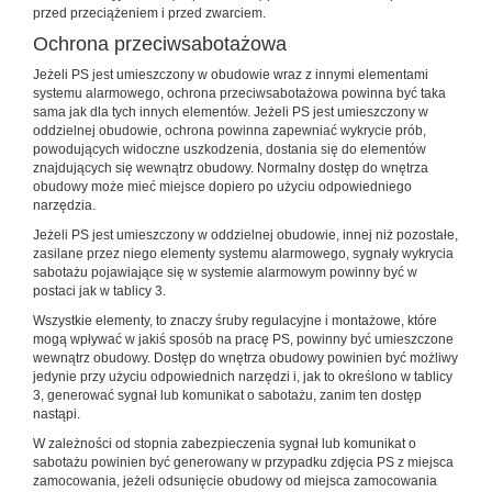
przed przeciążeniem i przed zwarciem.
Ochrona przeciwsabotażowa
Jeżeli PS jest umieszczony w obudowie wraz z innymi elementami
systemu alarmowego, ochrona przeciwsabotażowa powinna być taka
sama jak dla tych innych elementów. Jeżeli PS jest umieszczony w
oddzielnej obudowie, ochrona powinna zapewniać wykrycie prób,
powodujących widoczne uszkodzenia, dostania się do elementów
znajdujących się wewnątrz obudowy. Normalny dostęp do wnętrza
obudowy może mieć miejsce dopiero po użyciu odpowiedniego
narzędzia.
Jeżeli PS jest umieszczony w oddzielnej obudowie, innej niż pozostałe,
zasilane przez niego elementy systemu alarmowego, sygnały wykrycia
sabotażu pojawiające się w systemie alarmowym powinny być w
postaci jak w tablicy 3.
Wszystkie elementy, to znaczy śruby regulacyjne i montażowe, które
mogą wpływać w jakiś sposób na pracę PS, powinny być umieszczone
wewnątrz obudowy. Dostęp do wnętrza obudowy powinien być możliwy
jedynie przy użyciu odpowiednich narzędzi i, jak to określono w tablicy
3, generować sygnał lub komunikat o sabotażu, zanim ten dostęp
nastąpi.
W zależności od stopnia zabezpieczenia sygnał lub komunikat o
sabotażu powinien być generowany w przypadku zdjęcia PS z miejsca
zamocowania, jeżeli odsunięcie obudowy od miejsca zamocowania