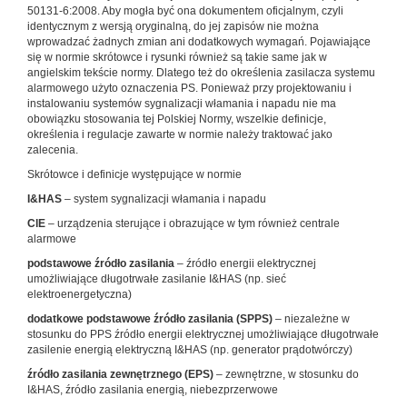
50131-6:2008. Aby mogła być ona dokumentem oficjalnym, czyli
identycznym z wersją oryginalną, do jej zapisów nie można
wprowadzać żadnych zmian ani dodatkowych wymagań. Pojawiające
się w normie skrótowce i rysunki również są takie same jak w
angielskim tekście normy. Dlatego też do określenia zasilacza systemu
alarmowego użyto oznaczenia PS. Ponieważ przy projektowaniu i
instalowaniu systemów sygnalizacji włamania i napadu nie ma
obowiązku stosowania tej Polskiej Normy, wszelkie definicje,
określenia i regulacje zawarte w normie należy traktować jako
zalecenia.
Skrótowce i definicje występujące w normie
I&HAS
– system sygnalizacji włamania i napadu
ClE
– urządzenia sterujące i obrazujące w tym również centrale
alarmowe
podstawowe źródło zasilania
– źródło energii elektrycznej
umożliwiające długotrwałe zasilanie I&HAS (np. sieć
elektroenergetyczna)
dodatkowe podstawowe źródło zasilania (SPPS)
– niezależne w
stosunku do PPS źródło energii elektrycznej umożliwiające długotrwałe
zasilenie energią elektryczną I&HAS (np. generator prądotwórczy)
źródło zasilania zewnętrznego (EPS)
– zewnętrzne, w stosunku do
I&HAS, źródło zasilania energią, niebezprzerwowe