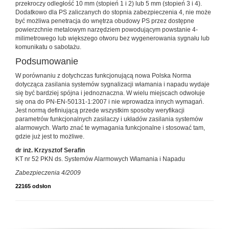
przekroczy odległość 10 mm (stopień 1 i 2) lub 5 mm (stopień 3 i 4).
Dodatkowo dla PS zaliczanych do stopnia zabezpieczenia 4, nie może
być możliwa penetracja do wnętrza obudowy PS przez dostępne
powierzchnie metalowym narzędziem powodującym powstanie 4-
milimetrowego lub większego otworu bez wygenerowania sygnału lub
komunikatu o sabotażu.
Podsumowanie
W porównaniu z dotychczas funkcjonującą nowa Polska Norma
dotycząca zasilania systemów sygnalizacji włamania i napadu wydaje
się być bardziej spójna i jednoznaczna. W wielu miejscach odwołuje
się ona do PN-EN-50131-1:2007 i nie wprowadza innych wymagań.
Jest normą definiującą przede wszystkim sposoby weryfikacji
parametrów funkcjonalnych zasilaczy i układów zasilania systemów
alarmowych. Warto znać te wymagania funkcjonalne i stosować tam,
gdzie już jest to możliwe.
dr inż. Krzysztof Serafin
KT nr 52 PKN ds. Systemów Alarmowych Włamania i Napadu
Zabezpieczenia 4/2009
22165 odsłon