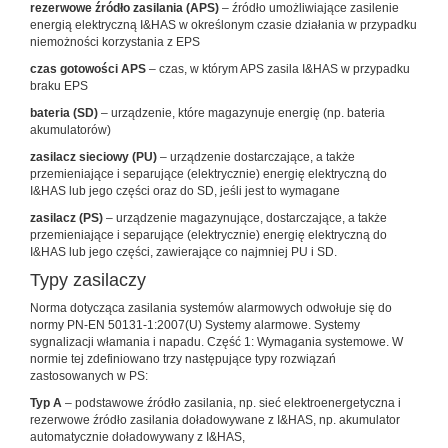
rezerwowe źródło zasilania (APS)
– źródło umożliwiające zasilenie
energią elektryczną I&HAS w określonym czasie działania w przypadku
niemożności korzystania z EPS
czas gotowości APS
– czas, w którym APS zasila I&HAS w przypadku
braku EPS
bateria (SD)
– urządzenie, które magazynuje energię (np. bateria
akumulatorów)
zasilacz sieciowy (PU)
– urządzenie dostarczające, a także
przemieniające i separujące (elektrycznie) energię elektryczną do
I&HAS lub jego części oraz do SD, jeśli jest to wymagane
zasilacz (PS)
– urządzenie magazynujące, dostarczające, a także
przemieniające i separujące (elektrycznie) energię elektryczną do
I&HAS lub jego części, zawierające co najmniej PU i SD.
Typy zasilaczy
Norma dotycząca zasilania systemów alarmowych odwołuje się do
normy PN-EN 50131-1:2007(U) Systemy alarmowe. Systemy
sygnalizacji włamania i napadu. Część 1: Wymagania systemowe. W
normie tej zdefiniowano trzy następujące typy rozwiązań
zastosowanych w PS:
Typ A
– podstawowe źródło zasilania, np. sieć elektroenergetyczna i
rezerwowe źródło zasilania doładowywane z I&HAS, np. akumulator
automatycznie doładowywany z I&HAS,