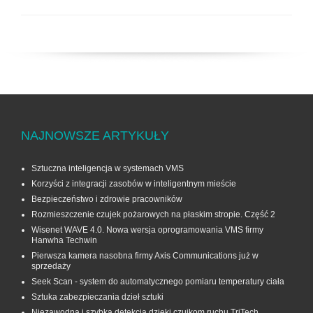
NAJNOWSZE ARTYKUŁY
Sztuczna inteligencja w systemach VMS
Korzyści z integracji zasobów w inteligentnym mieście
Bezpieczeństwo i zdrowie pracowników
Rozmieszczenie czujek pożarowych na płaskim stropie. Część 2
Wisenet WAVE 4.0. Nowa wersja oprogramowania VMS firmy
Hanwha Techwin
Pierwsza kamera nasobna firmy Axis Communications już w
sprzedaży
Seek Scan - system do automatycznego pomiaru temperatury ciała
Sztuka zabezpieczania dzieł sztuki
Niezawodna i szybka detekcja dzięki czujkom ruchu TriTech