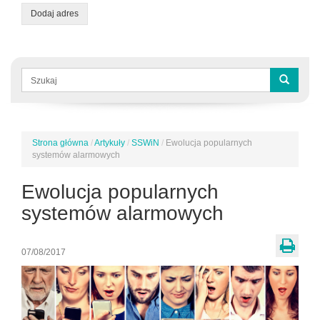
Dodaj adres
Formularz
wyszukiwania
Szukaj
Strona główna
/
Artykuły
/
SSWiN
/
Ewolucja popularnych
Jesteś
systemów alarmowych
tutaj
Ewolucja popularnych
systemów alarmowych
07/08/2017