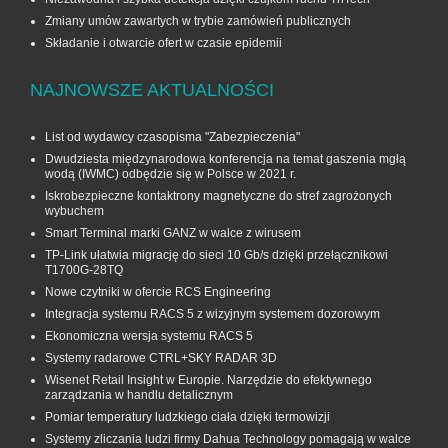
Zmiany umów zawartych w trybie zamówień publicznych
Składanie i otwarcie ofert w czasie epidemii
NAJNOWSZE AKTUALNOŚCI
List od wydawcy czasopisma "Zabezpieczenia"
Dwudziesta międzynarodowa konferencja na temat gaszenia mgłą
wodą (IWMC) odbędzie się w Polsce w 2021 r.
Iskrobezpieczne kontaktrony magnetyczne do stref zagrożonych
wybuchem
Smart Terminal marki GANZ w walce z wirusem
TP-Link ułatwia migrację do sieci 10 Gb/s dzięki przełącznikowi
T1700G‑28TQ
Nowe czytniki w ofercie RCS Engineering
Integracja systemu RACS 5 z wizyjnym systemem dozorowym
Ekonomiczna wersja systemu RACS 5
Systemy radarowe CTRL+SKY RADAR 3D
Wisenet Retail Insight w Europie. Narzędzie do efektywnego
zarządzania w handlu detalicznym
Pomiar temperatury ludzkiego ciała dzięki termowizji
Systemy zliczania ludzi firmy Dahua Technology pomagają w walce