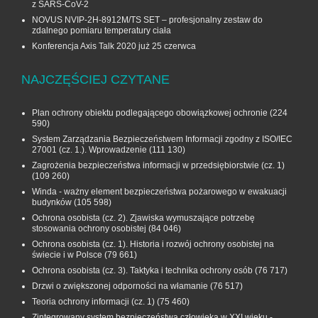
z SARS-CoV-2
NOVUS NVIP-2H-8912M/TS SET – profesjonalny zestaw do
zdalnego pomiaru temperatury ciała
Konferencja Axis Talk 2020 już 25 czerwca
NAJCZĘŚCIEJ CZYTANE
Plan ochrony obiektu podlegającego obowiązkowej ochronie
(224
590)
System Zarządzania Bezpieczeństwem Informacji zgodny z ISO/IEC
27001 (cz. 1.). Wprowadzenie
(111 130)
Zagrożenia bezpieczeństwa informacji w przedsiębiorstwie (cz. 1)
(109 260)
Winda - ważny element bezpieczeństwa pożarowego w ewakuacji
budynków
(105 598)
Ochrona osobista (cz. 2). Zjawiska wymuszające potrzebę
stosowania ochrony osobistej
(84 046)
Ochrona osobista (cz. 1). Historia i rozwój ochrony osobistej na
świecie i w Polsce
(79 661)
Ochrona osobista (cz. 3). Taktyka i technika ochrony osób
(76 717)
Drzwi o zwiększonej odporności na włamanie
(76 517)
Teoria ochrony informacji (cz. 1)
(75 460)
Zintegrowany system bezpieczeństwa człowieka w XXI wieku -