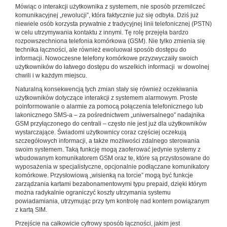
Mówiąc o interakcji użytkownika z systemem, nie sposób przemilczeć
komunikacyjnej „rewolucji”, która faktycznie już się odbyła. Dziś już
niewiele osób korzysta prywatnie z tradycyjnej linii telefonicznej (PSTN)
w celu utrzymywania kontaktu z innymi. Tę rolę przejęła bardzo
rozpowszechniona telefonia komórkowa (GSM). Nie tylko zmienia się
technika łączności, ale również ewoluował sposób dostępu do
informacji. Nowoczesne telefony komórkowe przyzwyczaiły swoich
użytkowników do łatwego dostępu do wszelkich informacji w dowolnej
chwili i w każdym miejscu.
Naturalną konsekwencją tych zmian stały się również oczekiwania
użytkowników dotyczące interakcji z systemem alarmowym. Proste
poinformowanie o alarmie za pomocą połączenia telefonicznego lub
lakonicznego SMS-a – za pośrednictwem „uniwersalnego” nadajnika
GSM przyłączonego do centrali – często nie jest już dla użytkowników
wystarczające. Świadomi użytkownicy coraz częściej oczekują
szczegółowych informacji, a także możliwości zdalnego sterowania
swoim systemem. Taką funkcję mogą zaoferować jedynie systemy z
wbudowanym komunikatorem GSM oraz te, które są przystosowane do
wyposażenia w specjalistyczne, opcjonalnie podłączane komunikatory
komórkowe. Przysłowiową „wisienką na torcie” mogą być funkcje
zarządzania kartami bezabonamentowymi typu prepaid, dzięki którym
można radykalnie ograniczyć koszty utrzymania systemu
powiadamiania, utrzymując przy tym kontrolę nad kontem powiązanym
z kartą SIM.
Przejście na całkowicie cyfrowy sposób łączności, jakim jest