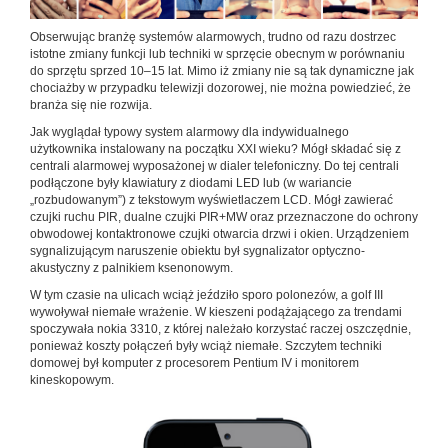
Obserwując branżę systemów alarmowych, trudno od razu dostrzec
istotne zmiany funkcji lub techniki w sprzęcie obecnym w porównaniu
do sprzętu sprzed 10–15 lat. Mimo iż zmiany nie są tak dynamiczne jak
chociażby w przypadku telewizji dozorowej, nie można powiedzieć, że
branża się nie rozwija.
Jak wyglądał typowy system alarmowy dla indywidualnego
użytkownika instalowany na początku XXI wieku? Mógł składać się z
centrali alarmowej wyposażonej w dialer telefoniczny. Do tej centrali
podłączone były klawiatury z diodami LED lub (w wariancie
„rozbudowanym”) z tekstowym wyświetlaczem LCD. Mógł zawierać
czujki ruchu PIR, dualne czujki PIR+MW oraz przeznaczone do ochrony
obwodowej kontaktronowe czujki otwarcia drzwi i okien. Urządzeniem
sygnalizującym naruszenie obiektu był sygnalizator optyczno-
akustyczny z palnikiem ksenonowym.
W tym czasie na ulicach wciąż jeździło sporo polonezów, a golf III
wywoływał niemałe wrażenie. W kieszeni podążającego za trendami
spoczywała nokia 3310, z której należało korzystać raczej oszczędnie,
ponieważ koszty połączeń były wciąż niemałe. Szczytem techniki
domowej był komputer z procesorem Pentium IV i monitorem
kineskopowym.