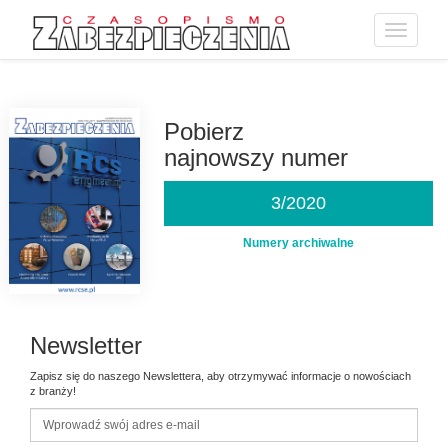
Toggle
navigatio
Przejdź
do
treści
Pobierz
najnowszy numer
3/2020
Numery archiwalne
Newsletter
Zapisz się do naszego Newslettera, aby otrzymywać informacje o nowościach
z branży!