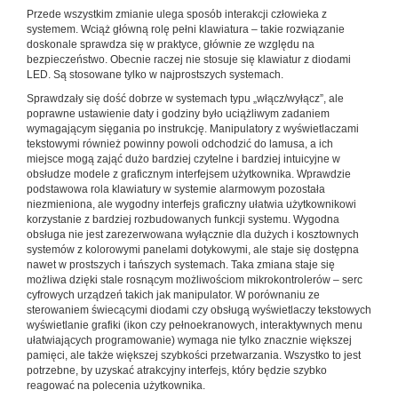
Przede wszystkim zmianie ulega sposób interakcji człowieka z
systemem. Wciąż główną rolę pełni klawiatura – takie rozwiązanie
doskonale sprawdza się w praktyce, głównie ze względu na
bezpieczeństwo. Obecnie raczej nie stosuje się klawiatur z diodami
LED. Są stosowane tylko w najprostszych systemach.
Sprawdzały się dość dobrze w systemach typu „włącz/wyłącz”, ale
poprawne ustawienie daty i godziny było uciążliwym zadaniem
wymagającym sięgania po instrukcję. Manipulatory z wyświetlaczami
tekstowymi również powinny powoli odchodzić do lamusa, a ich
miejsce mogą zająć dużo bardziej czytelne i bardziej intuicyjne w
obsłudze modele z graficznym interfejsem użytkownika. Wprawdzie
podstawowa rola klawiatury w systemie alarmowym pozostała
niezmieniona, ale wygodny interfejs graficzny ułatwia użytkownikowi
korzystanie z bardziej rozbudowanych funkcji systemu. Wygodna
obsługa nie jest zarezerwowana wyłącznie dla dużych i kosztownych
systemów z kolorowymi panelami dotykowymi, ale staje się dostępna
nawet w prostszych i tańszych systemach. Taka zmiana staje się
możliwa dzięki stale rosnącym możliwościom mikrokontrolerów – serc
cyfrowych urządzeń takich jak manipulator. W porównaniu ze
sterowaniem świecącymi diodami czy obsługą wyświetlaczy tekstowych
wyświetlanie grafiki (ikon czy pełnoekranowych, interaktywnych menu
ułatwiających programowanie) wymaga nie tylko znacznie większej
pamięci, ale także większej szybkości przetwarzania. Wszystko to jest
potrzebne, by uzyskać atrakcyjny interfejs, który będzie szybko
reagować na polecenia użytkownika.