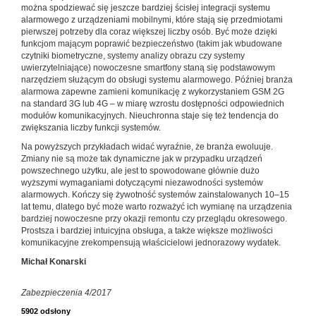
można spodziewać się jeszcze bardziej ścisłej integracji systemu
alarmowego z urządzeniami mobilnymi, które stają się przedmiotami
pierwszej potrzeby dla coraz większej liczby osób. Być może dzięki
funkcjom mającym poprawić bezpieczeństwo (takim jak wbudowane
czytniki biometryczne, systemy analizy obrazu czy systemy
uwierzytelniające) nowoczesne smartfony staną się podstawowym
narzędziem służącym do obsługi systemu alarmowego. Później branża
alarmowa zapewne zamieni komunikację z wykorzystaniem GSM 2G
na standard 3G lub 4G – w miarę wzrostu dostępności odpowiednich
modułów komunikacyjnych. Nieuchronna staje się też tendencja do
zwiększania liczby funkcji systemów.
Na powyższych przykładach widać wyraźnie, że branża ewoluuje.
Zmiany nie są może tak dynamiczne jak w przypadku urządzeń
powszechnego użytku, ale jest to spowodowane głównie dużo
wyższymi wymaganiami dotyczącymi niezawodności systemów
alarmowych. Kończy się żywotność systemów zainstalowanych 10–15
lat temu, dlatego być może warto rozważyć ich wymianę na urządzenia
bardziej nowoczesne przy okazji remontu czy przeglądu okresowego.
Prostsza i bardziej intuicyjna obsługa, a także większe możliwości
komunikacyjne zrekompensują właścicielowi jednorazowy wydatek.
Michał Konarski
Zabezpieczenia 4/2017
5902 odsłony