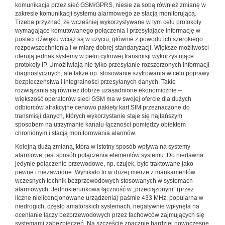
komunikacja przez sieć GSM/GPRS, niesie za sobą również zmianę w
zakresie komunikacji systemu alarmowego ze stacją monitorującą.
Trzeba przyznać, że wcześniej wykorzystywane w tym celu protokoły
wymagające komutowanego połączenia i przesyłające informację w
postaci dźwięku wciąż są w użyciu, głównie z powodu ich szerokiego
rozpowszechnienia i w miarę dobrej standaryzacji. Większe możliwości
oferują jednak systemy w pełni cyfrowej transmisji wykorzystujące
protokoły IP. Umożliwiają nie tylko przesyłanie rozszerzonych informacji
diagnostycznych, ale także np. stosowanie szyfrowania w celu poprawy
bezpieczeństwa i integralności przesyłanych danych. Takie
rozwiązania są również dobrze uzasadnione ekonomicznie –
większość operatorów sieci GSM ma w swojej ofercie dla dużych
odbiorców atrakcyjne cenowo pakiety kart SIM przeznaczone do
transmisji danych, których wykorzystanie staje się najtańszym
sposobem na utrzymanie kanału łączności pomiędzy obiektem
chronionym i stacją monitorowania alarmów.
Kolejną dużą zmianą, która w istotny sposób wpływa na systemy
alarmowe, jest sposób połączenia elementów systemu. Do niedawna
jedynie połączenie przewodowe, np. czujek, było traktowane jako
pewne i niezawodne. Wynikało to w dużej mierze z mankamentów
wczesnych technik bezprzewodowych stosowanych w systemach
alarmowych. Jednokierunkowa łączność w „przeciążonym” (przez
liczne nielicencjonowane urządzenia) paśmie 433 MHz, popularna w
niedrogich, często amatorskich systemach, negatywnie wpłynęła na
ocenianie łączy bezprzewodowych przez fachowców zajmujących się
systemami zabezpieczeń. Na szczęście znacznie bardziej nowoczesne