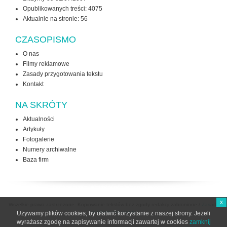
Opublikowanych treści: 4075
Aktualnie na stronie:
56
CZASOPISMO
O nas
Filmy reklamowe
Zasady przygotowania tekstu
Kontakt
NA SKRÓTY
Aktualności
Artykuły
Fotogalerie
Numery archiwalne
Baza firm
x
Wszelkie prawa zastrzeżone. Kopiowanie tekstów bez zgody redakcji zabronione /
Zasady
użytkowania strony
Używamy plików cookies, by ułatwić korzystanie z naszej strony. Jeżeli
wyrażasz zgodę na zapisywanie informacji zawartej w cookies
zamknij