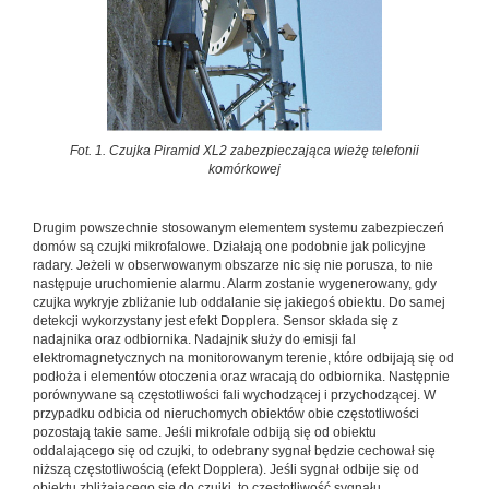
Fot. 1. Czujka Piramid XL2 zabezpieczająca wieżę telefonii
komórkowej
Drugim powszechnie stosowanym elementem systemu zabezpieczeń
domów są czujki mikrofalowe. Działają one podobnie jak policyjne
radary. Jeżeli w obserwowanym obszarze nic się nie porusza, to nie
następuje uruchomienie alarmu. Alarm zostanie wygenerowany, gdy
czujka wykryje zbliżanie lub oddalanie się jakiegoś obiektu. Do samej
detekcji wykorzystany jest efekt Dopplera. Sensor składa się z
nadajnika oraz odbiornika. Nadajnik służy do emisji fal
elektromagnetycznych na monitorowanym terenie, które odbijają się od
podłoża i elementów otoczenia oraz wracają do odbiornika. Następnie
porównywane są częstotliwości fali wychodzącej i przychodzącej. W
przypadku odbicia od nieruchomych obiektów obie częstotliwości
pozostają takie same. Jeśli mikrofale odbiją się od obiektu
oddalającego się od czujki, to odebrany sygnał będzie cechował się
niższą częstotliwością (efekt Dopplera). Jeśli sygnał odbije się od
obiektu zbliżającego się do czujki, to częstotliwość sygnału