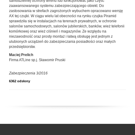
samodzielnej ochrony terenu lub funkcjonować jako część
zaawansowanego systemu zabezpieczającego obiekt. Do
zastosowania w strefach zagrożonych wybuchem opracowano wersję
AX tej czujki. W ciągu wielu lat obecności na rynku czujka Piramid
sprawdziła się w instalacjach na terenach prywatnych, w ochronie
salonów samochodowych, salonów jubilerskich, banków, wież telefonii
komórkowej oraz wież ciśnień i magazynów. Ze względu na
niezawodność oraz prosty montaż i łatwą obsługę jest jednym z
ulubionych urządzeń do zabezpieczania posiadłości oraz małych
przedsiębiorstw.
Maciej Prelich
Firma ATLine sp.j. Sławomir Pruski
Zabezpieczenia 3/2016
6362 odsłony