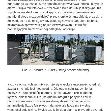
odebranego wzrośnie. W ten sposób sensor wykrywa intruza i aktywuje
alarm. Czujka mikrofalowa w przeciwieństwie do PIR jest aktywna, tzn.
wysyła mikrofale, które przenikają przez materiały niewykonane z
metalu, dlatego może „widzieć” przez cienkie ściany, obiekty oraz okna.
Ze względu na detekcję wykorzystującą zjawisko Dopplera technika
mikrofalowa sprawdza się najlepiej w wykrywaniu intruzów
poruszających się w zmiennej odległości od czujki.
Fot. 2. Piramid XL2 przy stacji przekaźnikowej
Każda z opisanych technik cechuje się wysoką skutecznością, jednak
żadna z nich nie jest niezawodna. Dlatego w celu zapewnienia
najwyższej skuteczności ochrony skonstruowano czujki dualne,
łączące obie techniki. Czujka dualna integruje pasywną czujkę
podczerwieni oraz czujkę mikrofalową, dzięki czemu nie tylko
minimalizuje liczbę fałszywych alarmów, ale także ma świetne
własności detekcyjne. Zwykle czujki inicjują alarm w przypadku sygnału