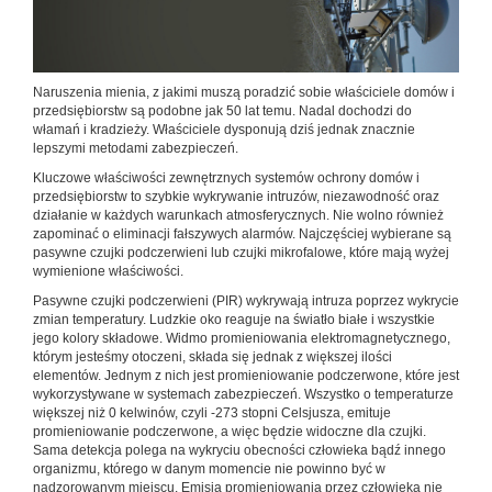
Naruszenia mienia, z jakimi muszą poradzić sobie właściciele domów i
przedsiębiorstw są podobne jak 50 lat temu. Nadal dochodzi do
włamań i kradzieży. Właściciele dysponują dziś jednak znacznie
lepszymi metodami zabezpieczeń.
Kluczowe właściwości zewnętrznych systemów ochrony domów i
przedsiębiorstw to szybkie wykrywanie intruzów, niezawodność oraz
działanie w każdych warunkach atmosferycznych. Nie wolno również
zapominać o eliminacji fałszywych alarmów. Najczęściej wybierane są
pasywne czujki podczerwieni lub czujki mikrofalowe, które mają wyżej
wymienione właściwości.
Pasywne czujki podczerwieni (PIR) wykrywają intruza poprzez wykrycie
zmian temperatury. Ludzkie oko reaguje na światło białe i wszystkie
jego kolory składowe. Widmo promieniowania elektromagnetycznego,
którym jesteśmy otoczeni, składa się jednak z większej ilości
elementów. Jednym z nich jest promieniowanie podczerwone, które jest
wykorzystywane w systemach zabezpieczeń. Wszystko o temperaturze
większej niż 0 kelwinów, czyli -273 stopni Celsjusza, emituje
promieniowanie podczerwone, a więc będzie widoczne dla czujki.
Sama detekcja polega na wykryciu obecności człowieka bądź innego
organizmu, którego w danym momencie nie powinno być w
nadzorowanym miejscu. Emisja promieniowania przez człowieka nie