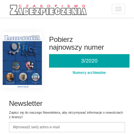
Toggle
navigatio
Przejdź
do
treści
Pobierz
najnowszy numer
3/2020
Numery archiwalne
Newsletter
Zapisz się do naszego Newslettera, aby otrzymywać informacje o nowościach
z branży!