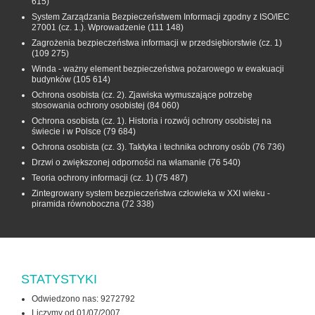
615)
System Zarządzania Bezpieczeństwem Informacji zgodny z ISO/IEC
27001 (cz. 1.). Wprowadzenie
(111 148)
Zagrożenia bezpieczeństwa informacji w przedsiębiorstwie (cz. 1)
(109 275)
Winda - ważny element bezpieczeństwa pożarowego w ewakuacji
budynków
(105 614)
Ochrona osobista (cz. 2). Zjawiska wymuszające potrzebę
stosowania ochrony osobistej
(84 060)
Ochrona osobista (cz. 1). Historia i rozwój ochrony osobistej na
świecie i w Polsce
(79 684)
Ochrona osobista (cz. 3). Taktyka i technika ochrony osób
(76 736)
Drzwi o zwiększonej odporności na włamanie
(76 540)
Teoria ochrony informacji (cz. 1)
(75 487)
Zintegrowany system bezpieczeństwa człowieka w XXI wieku -
piramida równoboczna
(72 338)
STATYSTYKI
Odwiedzono nas: 9272792
Liczymy od 01/07/2007