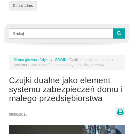
Dodaj adres
Formularz
wyszukiwania
Szukaj
Strona główna
/
Artykuły
/
SSWiN
/
Czujki dualne jako element
Jesteś
systemu zabezpieczeń domu i małego przedsiębiorstwa
tutaj
Czujki dualne jako element
systemu zabezpieczeń domu i
małego przedsiębiorstwa
09/06/2016