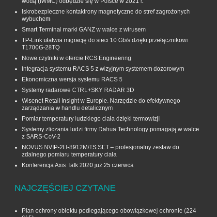
wodą (IWMC) odbędzie się w Polsce w 2021 r.
Iskrobezpieczne kontaktrony magnetyczne do stref zagrożonych
wybuchem
Smart Terminal marki GANZ w walce z wirusem
TP-Link ułatwia migrację do sieci 10 Gb/s dzięki przełącznikowi
T1700G‑28TQ
Nowe czytniki w ofercie RCS Engineering
Integracja systemu RACS 5 z wizyjnym systemem dozorowym
Ekonomiczna wersja systemu RACS 5
Systemy radarowe CTRL+SKY RADAR 3D
Wisenet Retail Insight w Europie. Narzędzie do efektywnego
zarządzania w handlu detalicznym
Pomiar temperatury ludzkiego ciała dzięki termowizji
Systemy zliczania ludzi firmy Dahua Technology pomagają w walce
z SARS-CoV-2
NOVUS NVIP-2H-8912M/TS SET – profesjonalny zestaw do
zdalnego pomiaru temperatury ciała
Konferencja Axis Talk 2020 już 25 czerwca
NAJCZĘŚCIEJ CZYTANE
Plan ochrony obiektu podlegającego obowiązkowej ochronie
(224