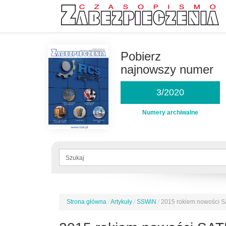
Przejdź
do
Pobierz
treści
najnowszy numer
3/2020
Numery archiwalne
Formularz
wyszukiwania
Szukaj
Strona główna
/
Artykuły
/
SSWiN
/
2015 rokiem nowości 
Jesteś
tutaj