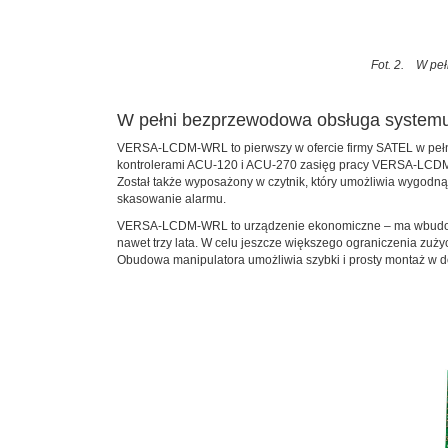
Fot. 2. W peł
W pełni bezprzewodowa obsługa system
VERSA-LCDM-WRL to pierwszy w ofercie firmy SATEL w pełni
kontrolerami ACU-120 i ACU-270 zasięg pracy VERSA-LCDM-
Został także wyposażony w czytnik, który umożliwia wygodną 
skasowanie alarmu.
VERSA-LCDM-WRL to urządzenie ekonomiczne – ma wbudowaną 
nawet trzy lata. W celu jeszcze większego ograniczenia zużyc
Obudowa manipulatora umożliwia szybki i prosty montaż w 