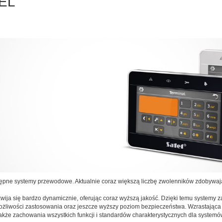
TEL
ostępne systemy przewodowe. Aktualnie coraz większą liczbę zwolenników zdobywa
wija się bardzo dynamicznie, oferując coraz wyższą jakość. Dzięki temu system
możliwości zastosowania oraz jeszcze wyższy poziom bezpieczeństwa. Wzrastająca 
a także zachowania wszystkich funkcji i standardów charakterystycznych dla syste