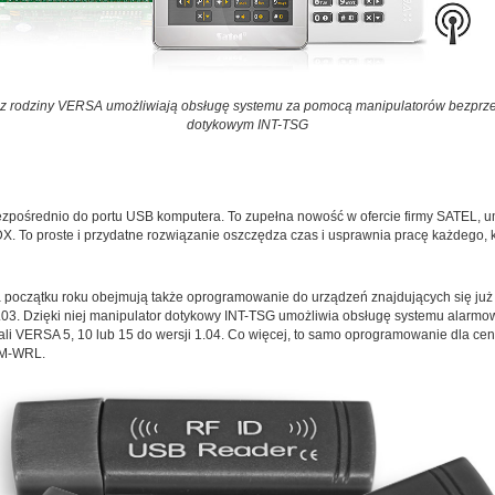
rmowe z rodziny VERSA umożliwiają obsługę systemu za pomocą manipulatorów b
dotykowym INT-TSG
bezpośrednio do portu USB komputera. To zupełna nowość w ofercie firmy SATEL, 
. To proste i przydatne rozwiązanie oszczędza czas i usprawnia pracę każdego, 
oczątku roku obejmują także oprogramowanie do urządzeń znajdujących się już 
 1.03. Dzięki niej manipulator dotykowy INT-TSG umożliwia obsługę systemu alarm
ntrali VERSA 5, 10 lub 15 do wersji 1.04. Co więcej, to samo oprogramowanie dla 
DM-WRL.