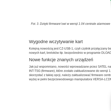
Fot. 3. Dzięki firmware’owi w wersji 1.04 centrale ala
Wygodne wczytywanie kart
Kolejną nowością jest CZ-USB-1, czyli czytnik przyłączany 
nowych kart, breloków itp. bezpośrednio w programie DLOADX
Nowe funkcje znanych urządzeń
Jak już wspomniano, nowości wprowadzane przez SATEL na p
INT-TSG (firmware), które zostało zaktualizowane do wersji
skorzystać z takiej opcji, należy zaktualizować firmware ce
wyżej w pełni bezprzewodowego manipulatora VERSA-LC