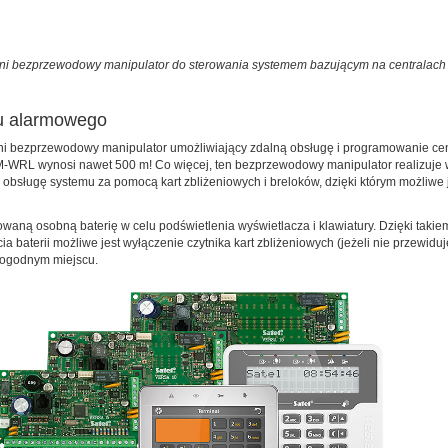
ni bezprzewodowy manipulator do sterowania systemem bazującym na centralach
u alarmowego
 bezprzewodowy manipulator umożliwiający zdalną obsługę i programowanie centr
WRL wynosi nawet 500 m! Co więcej, ten bezprzewodowy manipulator realizuje 
obsługę systemu za pomocą kart zbliżeniowych i breloków, dzięki którym możliwe j
osobną baterię w celu podświetlenia wyświetlacza i klawiatury. Dzięki takiem
ia baterii możliwe jest wyłączenie czytnika kart zbliżeniowych (jeżeli nie przewi
dogodnym miejscu.