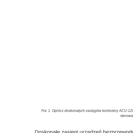
Fot. 1. Oprócz doskonałych zasięgów kontrolery ACU-12
sterow
Doskonałe zasięgi urządzeń bezprzewo