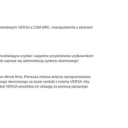
ezprzewodowych VERSA-LCDM-WRL i manipulatorów z ekranem
umożliwiająca szybkie i wygodne przydzielanie użytkownikom
kto zajmuje się administracją systemu alarmowego!
w ofercie firmy. Pierwsza zmiana dotyczy oprogramowania
owego stworzonego na bazie centrali z rodziny VERSA. Aby
central VERSA umożliwia ich obsługę za pomocą opisanego