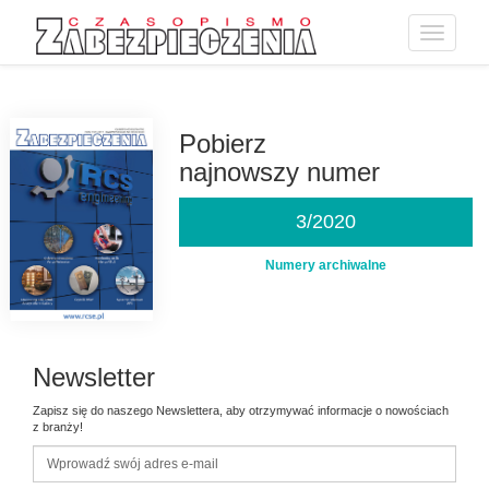
Toggle
navigatio
Przejdź
do
treści
Pobierz
najnowszy numer
3/2020
Numery archiwalne
Newsletter
Zapisz się do naszego Newslettera, aby otrzymywać informacje o nowościach
z branży!