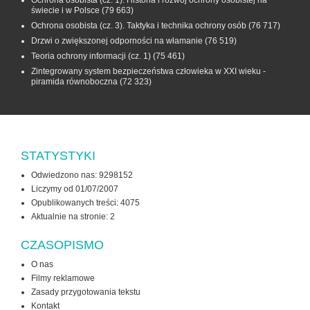
świecie i w Polsce
(79 663)
Ochrona osobista (cz. 3). Taktyka i technika ochrony osób
(76 717)
Drzwi o zwiększonej odporności na włamanie
(76 519)
Teoria ochrony informacji (cz. 1)
(75 461)
Zintegrowany system bezpieczeństwa człowieka w XXI wieku -
piramida równoboczna
(72 323)
STATYSTYKI
Odwiedzono nas: 9298152
Liczymy od 01/07/2007
Opublikowanych treści: 4075
Aktualnie na stronie:
2
CZASOPISMO
O nas
Filmy reklamowe
Zasady przygotowania tekstu
Kontakt