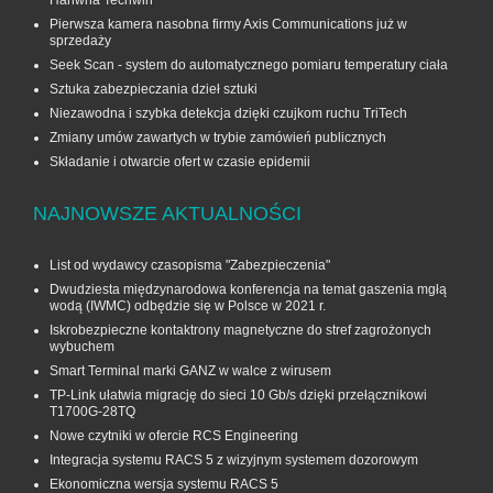
Pierwsza kamera nasobna firmy Axis Communications już w
sprzedaży
Seek Scan - system do automatycznego pomiaru temperatury ciała
Sztuka zabezpieczania dzieł sztuki
Niezawodna i szybka detekcja dzięki czujkom ruchu TriTech
Zmiany umów zawartych w trybie zamówień publicznych
Składanie i otwarcie ofert w czasie epidemii
NAJNOWSZE AKTUALNOŚCI
List od wydawcy czasopisma "Zabezpieczenia"
Dwudziesta międzynarodowa konferencja na temat gaszenia mgłą
wodą (IWMC) odbędzie się w Polsce w 2021 r.
Iskrobezpieczne kontaktrony magnetyczne do stref zagrożonych
wybuchem
Smart Terminal marki GANZ w walce z wirusem
TP-Link ułatwia migrację do sieci 10 Gb/s dzięki przełącznikowi
T1700G‑28TQ
Nowe czytniki w ofercie RCS Engineering
Integracja systemu RACS 5 z wizyjnym systemem dozorowym
Ekonomiczna wersja systemu RACS 5