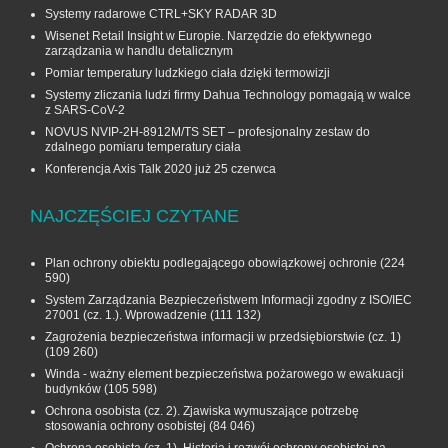
Systemy radarowe CTRL+SKY RADAR 3D
Wisenet Retail Insight w Europie. Narzędzie do efektywnego
zarządzania w handlu detalicznym
Pomiar temperatury ludzkiego ciała dzięki termowizji
Systemy zliczania ludzi firmy Dahua Technology pomagają w walce
z SARS-CoV-2
NOVUS NVIP-2H-8912M/TS SET – profesjonalny zestaw do
zdalnego pomiaru temperatury ciała
Konferencja Axis Talk 2020 już 25 czerwca
NAJCZĘŚCIEJ CZYTANE
Plan ochrony obiektu podlegającego obowiązkowej ochronie
(224
590)
System Zarządzania Bezpieczeństwem Informacji zgodny z ISO/IEC
27001 (cz. 1.). Wprowadzenie
(111 132)
Zagrożenia bezpieczeństwa informacji w przedsiębiorstwie (cz. 1)
(109 260)
Winda - ważny element bezpieczeństwa pożarowego w ewakuacji
budynków
(105 598)
Ochrona osobista (cz. 2). Zjawiska wymuszające potrzebę
stosowania ochrony osobistej
(84 046)
Ochrona osobista (cz. 1). Historia i rozwój ochrony osobistej na