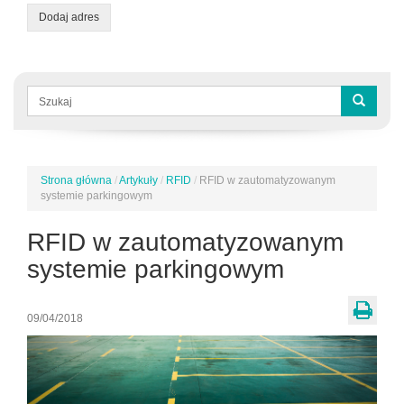
Dodaj adres
Formularz
wyszukiwania
Szukaj
Strona główna
/
Artykuły
/
RFID
/
RFID w zautomatyzowanym
Jesteś
systemie parkingowym
tutaj
RFID w zautomatyzowanym
systemie parkingowym
09/04/2018