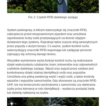
Fot. 2. Czytnik RFID dalekiego zasięgu
System parkingowy, w którym wykorzystuje się znaczniki RFID,
zabezpiecza przed nieuprawnionym wjazdem oraz umożliwia
raportowanie liczby osób przebywających na terenie objętym
działaniem tego systemu. Rejestruje także zużycie dróg wewnętrznych
przez pojazdy o dużym tonażu. Co ważne, system kontroli ruchu
wykorzystujący znaczniki RFID wspomaga lub zastępuje personel
zajmujący się ochroną danego terenu.
Wszystkie wymienione wyżej funkcje kontroli ruchu są realizowane
dzięki wykorzystaniu szlabanów, bram, kołowrotów oraz odpowiednich
czytników dalekiego zasięgu. Wjazd oraz wyjazd przez szlaban jest
kontrolowany dzięki zdalnej identyfikacji osób oraz pojazdów.
Umożliwia ona pełną ewidencję wejść i wyjść osób, a także kontrolę
wjazdów i wyjazdów samochodów. Gdy stosowane są znaczniki RFID
UHF, nie ma konieczności wychodzenia z samochodu czy otwierania
szyby przez kierowcę w celu identyfikacji – wystarczy posiadać kartę
lub etykietę naklejoną na szybie.