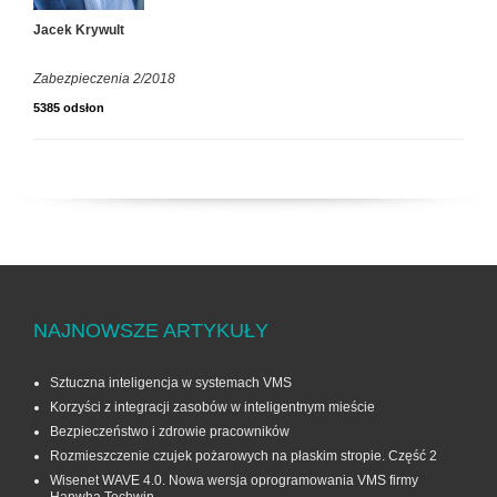
Jacek Krywult
Zabezpieczenia 2/2018
5385 odsłon
NAJNOWSZE ARTYKUŁY
Sztuczna inteligencja w systemach VMS
Korzyści z integracji zasobów w inteligentnym mieście
Bezpieczeństwo i zdrowie pracowników
Rozmieszczenie czujek pożarowych na płaskim stropie. Część 2
Wisenet WAVE 4.0. Nowa wersja oprogramowania VMS firmy
Hanwha Techwin