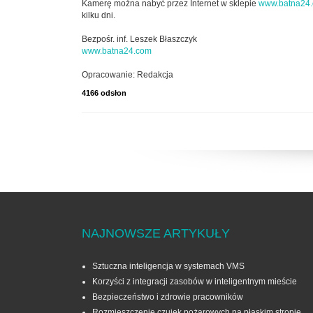
Kamerę można nabyć przez Internet w sklepie
www.batna24
kilku dni.
Bezpośr. inf. Leszek Błaszczyk
www.batna24.com
Opracowanie: Redakcja
4166 odsłon
NAJNOWSZE ARTYKUŁY
Sztuczna inteligencja w systemach VMS
Korzyści z integracji zasobów w inteligentnym mieście
Bezpieczeństwo i zdrowie pracowników
Rozmieszczenie czujek pożarowych na płaskim stropie.