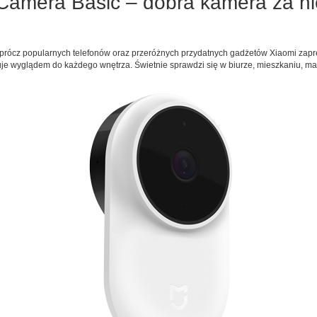
Camera Basic – dobra kamera za nie
prócz popularnych telefonów oraz przeróżnych przydatnych gadżetów Xiaomi za
uje wyglądem do każdego wnętrza. Świetnie sprawdzi się w biurze, mieszkaniu, mag