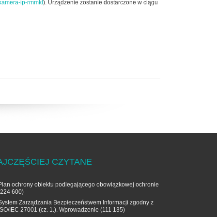
-kamera-ip-rmmkl
). Urządzenie zostanie dostarczone w ciągu
AJCZĘŚCIEJ CZYTANE
Plan ochrony obiektu podlegającego obowiązkowej ochronie
(224 600)
System Zarządzania Bezpieczeństwem Informacji zgodny z
ISO/IEC 27001 (cz. 1.). Wprowadzenie
(111 135)