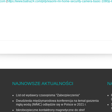
.com
(
https://www.batna24.com/pl/p/xiaomi-mi-home-security-camera-basic-1080p
NAJNOWSZE AKTUALNOŚCI
N
List od wydawcy czasopisma "Zabezpieczenia"
Dwudziesta międzynarodowa konferencja na temat gaszenia
mgłą wodą (IWMC) odbędzie się w Polsce w 2021 r.
Iskrobezpieczne kontaktrony magnetyczne do stref