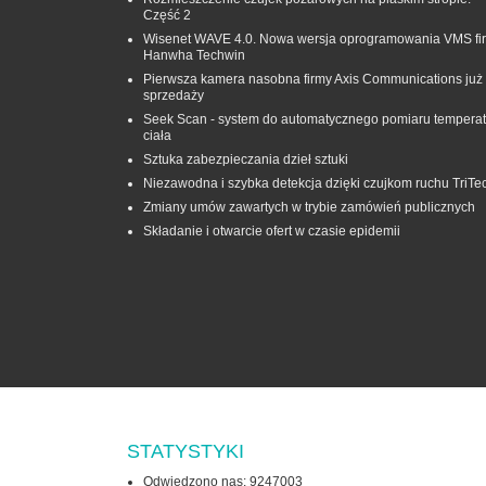
Część 2
Wisenet WAVE 4.0. Nowa wersja oprogramowania VMS fi
Hanwha Techwin
Pierwsza kamera nasobna firmy Axis Communications już
sprzedaży
Seek Scan - system do automatycznego pomiaru temperat
ciała
Sztuka zabezpieczania dzieł sztuki
Niezawodna i szybka detekcja dzięki czujkom ruchu TriTe
Zmiany umów zawartych w trybie zamówień publicznych
Składanie i otwarcie ofert w czasie epidemii
STATYSTYKI
Odwiedzono nas: 9247003