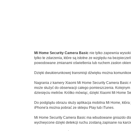
Mi Home Security Camera Basic
nie tylko zapewnia wysokie
tylko te zdarzenia, które są istotne ze względu na bezpieczeń
powodowane zmianami oświetlenia lub ruchem zasłon okienn
Dzięki dwukierunkowej transmisji dźwięku można komunikow
Nagrania z kamery Xiaomi Mi Home Security Camera Basic m
może służyć do obserwacji całego pomieszczenia. Kolejnym 
dziesięciu metrów. Krótko mówiąc, dzięki Xiaomi Mi Home S
Do podglądu obrazu służy aplikacja mobilna Mi Home, która j
iPhone'a można pobrać ze sklepu Play lub iTunes.
Mi Home Security Camera Basic ma wbudowane gniazdo dla k
wychwycone dzięki detekcji ruchu zostaną zapisane na karci