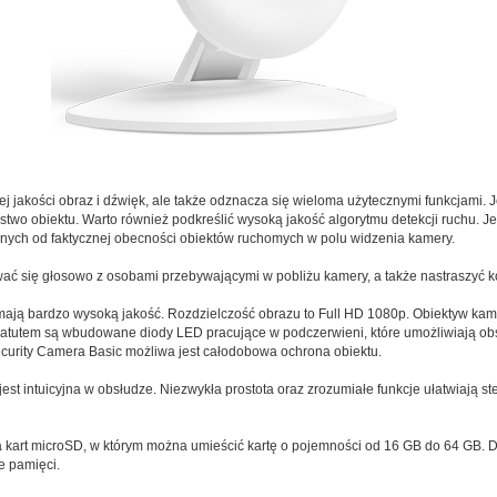
j jakości obraz i dźwięk, ale także odznacza się wieloma użytecznymi funkcjami. Je
stwo obiektu. Warto również podkreślić wysoką jakość algorytmu detekcji ruchu. Jes
ych od faktycznej obecności obiektów ruchomych w polu widzenia kamery.
ać się głosowo z osobami przebywającymi w pobliżu kamery, a także nastraszyć 
ają bardzo wysoką jakość. Rozdzielczość obrazu to Full HD 1080p. Obiektyw kam
atutem są wbudowane diody LED pracujące w podczerwieni, które umożliwiają obs
ecurity Camera Basic możliwa jest całodobowa ochrona obiektu.
est intuicyjna w obsłudze. Niezwykła prostota oraz zrozumiałe funkcje ułatwiają 
art microSD, w którym można umieścić kartę o pojemności od 16 GB do 64 GB. D
e pamięci.