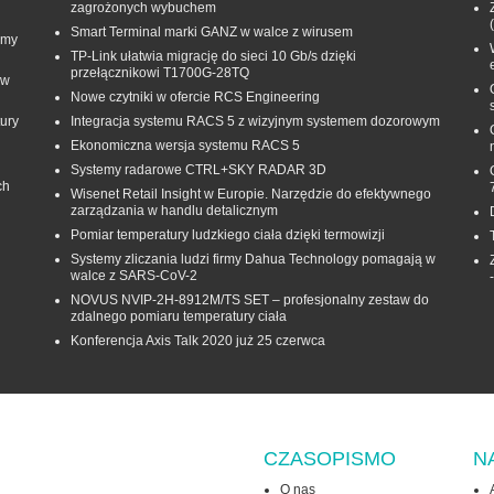
zagrożonych wybuchem
Smart Terminal marki GANZ w walce z wirusem
rmy
TP-Link ułatwia migrację do sieci 10 Gb/s dzięki
przełącznikowi T1700G‑28TQ
 w
Nowe czytniki w ofercie RCS Engineering
ury
Integracja systemu RACS 5 z wizyjnym systemem dozorowym
Ekonomiczna wersja systemu RACS 5
Systemy radarowe CTRL+SKY RADAR 3D
ch
Wisenet Retail Insight w Europie. Narzędzie do efektywnego
zarządzania w handlu detalicznym
Pomiar temperatury ludzkiego ciała dzięki termowizji
Systemy zliczania ludzi firmy Dahua Technology pomagają w
walce z SARS-CoV-2
NOVUS NVIP-2H-8912M/TS SET – profesjonalny zestaw do
zdalnego pomiaru temperatury ciała
Konferencja Axis Talk 2020 już 25 czerwca
CZASOPISMO
N
O nas