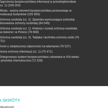
Zagrożenia bezpieczeństwa informacji w przedsiębiorstwie
(cz. 1)
(109 263)
Winda - ważny element bezpieczeństwa pożarowego w
ewakuacji budynków
(105 605)
Ochrona osobista (cz. 2). Zjawiska wymuszające potrzebę
stosowania ochrony osobistej
(84 049)
Ochrona osobista (cz. 1). Historia i rozwój ochrony osobistej
na świecie i w Polsce
(79 668)
Ochrona osobista (cz. 3). Taktyka i technika ochrony osób
(76
721)
Drzwi o zwiększonej odporności na włamanie
(76 527)
Teoria ochrony informacji (cz. 1)
(75 471)
Zintegrowany system bezpieczeństwa człowieka w XXI wieku
- piramida równoboczna
(72 328)
A SKRÓTY
Aktualności