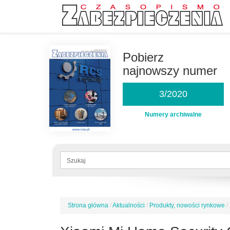
Przejdź
do
Pobierz
treści
najnowszy numer
3/2020
Numery archiwalne
Formularz
wyszukiwania
Szukaj
Strona główna
/
Aktualności
/
Produkty, nowości rynkowe
/
Jesteś
tutaj