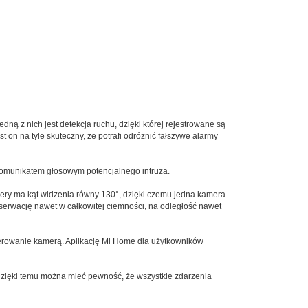
dną z nich jest detekcja ruchu, dzięki której rejestrowane są
t on na tyle skuteczny, że potrafi odróżnić fałszywe alarmy
komunikatem głosowym potencjalnego intruza.
ery ma kąt widzenia równy 130°, dzięki czemu jedna kamera
erwację nawet w całkowitej ciemności, na odległość nawet
sterowanie kamerą. Aplikację Mi Home dla użytkowników
zięki temu można mieć pewność, że wszystkie zdarzenia