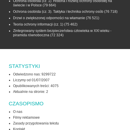
Ochrona osobista (cz. 1). Historia i rozwój ochrony osobistej na
świecie i w Polsce
(79 664)
Ochrona osobista (cz. 3). Taktyka i technika ochrony osób
(76 718)
Drzwi o zwiększonej odporności na włamanie
(76 521)
Teoria ochrony informacji (cz. 1)
(75 462)
Zintegrowany system bezpieczeństwa człowieka w XXI wieku -
piramida równoboczna
(72 324)
STATYSTYKI
Odwiedzono nas: 9299722
Liczymy od 01/07/2007
Opublikowanych treści: 4075
Aktualnie na stronie:
2
CZASOPISMO
O nas
Filmy reklamowe
Zasady przygotowania tekstu
Kontakt