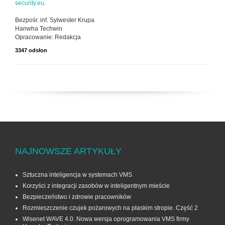
security.eu
.
Bezpośr. inf. Sylwester Krupa
Hanwha Techwin
Opracowanie: Redakcja
3347 odsłon
NAJNOWSZE ARTYKUŁY
Sztuczna inteligencja w systemach VMS
Korzyści z integracji zasobów w inteligentnym mieście
Bezpieczeństwo i zdrowie pracowników
Rozmieszczenie czujek pożarowych na płaskim stropie. Część 2
Wisenet WAVE 4.0. Nowa wersja oprogramowania VMS firmy