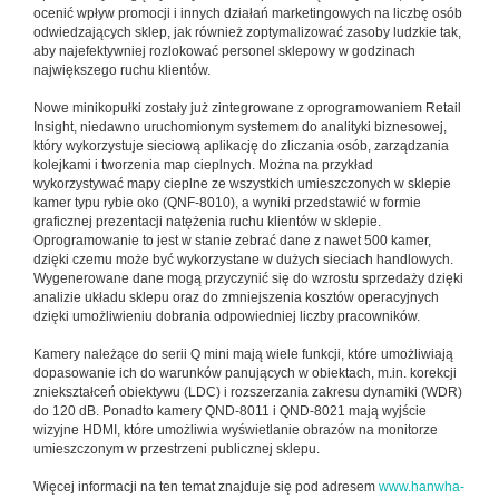
ocenić wpływ promocji i innych działań marketingowych na liczbę osób
odwiedzających sklep, jak również zoptymalizować zasoby ludzkie tak,
aby najefektywniej rozlokować personel sklepowy w godzinach
największego ruchu klientów.
Nowe minikopułki zostały już zintegrowane z oprogramowaniem Retail
Insight, niedawno uruchomionym systemem do analityki biznesowej,
który wykorzystuje sieciową aplikację do zliczania osób, zarządzania
kolejkami i tworzenia map cieplnych. Można na przykład
wykorzystywać mapy cieplne ze wszystkich umieszczonych w sklepie
kamer typu rybie oko (QNF-8010), a wyniki przedstawić w formie
graficznej prezentacji natężenia ruchu klientów w sklepie.
Oprogramowanie to jest w stanie zebrać dane z nawet 500 kamer,
dzięki czemu może być wykorzystane w dużych sieciach handlowych.
Wygenerowane dane mogą przyczynić się do wzrostu sprzedaży dzięki
analizie układu sklepu oraz do zmniejszenia kosztów operacyjnych
dzięki umożliwieniu dobrania odpowiedniej liczby pracowników.
Kamery należące do serii Q mini mają wiele funkcji, które umożliwiają
dopasowanie ich do warunków panujących w obiektach, m.in. korekcji
zniekształceń obiektywu (LDC) i rozszerzania zakresu dynamiki (WDR)
do 120 dB. Ponadto kamery QND-8011 i QND-8021 mają wyjście
wizyjne HDMI, które umożliwia wyświetlanie obrazów na monitorze
umieszczonym w przestrzeni publicznej sklepu.
Więcej informacji na ten temat znajduje się pod adresem
www.hanwha-