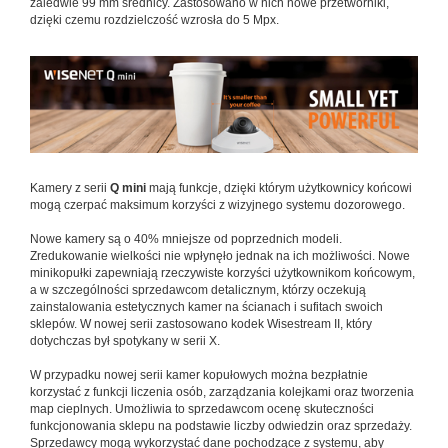
zaledwie 99 mm średnicy. Zastosowano w nich nowe przetworniki,
dzięki czemu rozdzielczość wzrosła do 5 Mpx.
Kamery z serii
Q mini
mają funkcje, dzięki którym użytkownicy końcowi
mogą czerpać maksimum korzyści z wizyjnego systemu dozorowego.
Nowe kamery są o 40% mniejsze od poprzednich modeli.
Zredukowanie wielkości nie wpłynęło jednak na ich możliwości. Nowe
minikopułki zapewniają rzeczywiste korzyści użytkownikom końcowym,
a w szczególności sprzedawcom detalicznym, którzy oczekują
zainstalowania estetycznych kamer na ścianach i sufitach swoich
sklepów. W nowej serii zastosowano kodek Wisestream II, który
dotychczas był spotykany w serii X.
W przypadku nowej serii kamer kopułowych można bezpłatnie
korzystać z funkcji liczenia osób, zarządzania kolejkami oraz tworzenia
map cieplnych. Umożliwia to sprzedawcom ocenę skuteczności
funkcjonowania sklepu na podstawie liczby odwiedzin oraz sprzedaży.
Sprzedawcy mogą wykorzystać dane pochodzące z systemu, aby