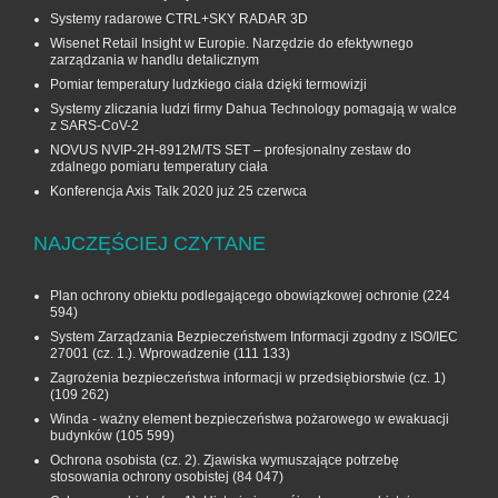
Systemy radarowe CTRL+SKY RADAR 3D
Wisenet Retail Insight w Europie. Narzędzie do efektywnego
zarządzania w handlu detalicznym
Pomiar temperatury ludzkiego ciała dzięki termowizji
Systemy zliczania ludzi firmy Dahua Technology pomagają w walce
z SARS-CoV-2
NOVUS NVIP-2H-8912M/TS SET – profesjonalny zestaw do
zdalnego pomiaru temperatury ciała
Konferencja Axis Talk 2020 już 25 czerwca
NAJCZĘŚCIEJ CZYTANE
Plan ochrony obiektu podlegającego obowiązkowej ochronie
(224
594)
System Zarządzania Bezpieczeństwem Informacji zgodny z ISO/IEC
27001 (cz. 1.). Wprowadzenie
(111 133)
Zagrożenia bezpieczeństwa informacji w przedsiębiorstwie (cz. 1)
(109 262)
Winda - ważny element bezpieczeństwa pożarowego w ewakuacji
budynków
(105 599)
Ochrona osobista (cz. 2). Zjawiska wymuszające potrzebę
stosowania ochrony osobistej
(84 047)