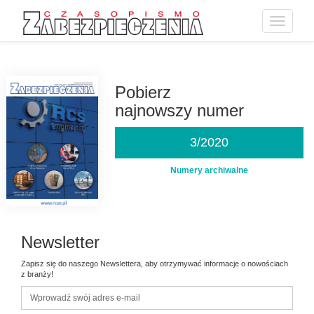
Toggle
navigatio
Przejdź
do
treści
Pobierz
najnowszy numer
3/2020
Numery archiwalne
Newsletter
Zapisz się do naszego Newslettera, aby otrzymywać informacje o nowościach
z branży!