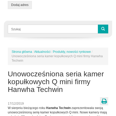
Dodaj adres
Formularz
wyszukiwania
Szukaj
Strona główna
/
Aktualności
/
Produkty, nowości rynkowe
/
Jesteś
Unowocześniona seria kamer kopułkowych Q mini firmy Hanwha
tutaj
Techwin
Unowocześniona seria kamer
kopułkowych Q mini firmy
Hanwha Techwin
17/12/2019
W sierpniu bieżącego roku
Hanwha Techwin
zaprezentowała swoją
unowocześnioną serię kamer kopułkowych Q mini. Nowe kamery mają