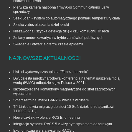
Hanwha Techwin
Pierwsza kamera nasobna firmy Axis Communications już w
sprzedaży
Seek Scan - system do automatycznego pomiaru temperatury ciała
Sztuka zabezpieczania dzieł sztuki
Niezawodna i szybka detekcja dzięki czujkom ruchu TriTech
Zmiany umów zawartych w trybie zamówień publicznych
Składanie i otwarcie ofert w czasie epidemii
NAJNOWSZE AKTUALNOŚCI
List od wydawcy czasopisma "Zabezpieczenia"
Dwudziesta międzynarodowa konferencja na temat gaszenia mgłą
wodą (IWMC) odbędzie się w Polsce w 2021 r.
Iskrobezpieczne kontaktrony magnetyczne do stref zagrożonych
wybuchem
Smart Terminal marki GANZ w walce z wirusem
TP-Link ułatwia migrację do sieci 10 Gb/s dzięki przełącznikowi
T1700G‑28TQ
Nowe czytniki w ofercie RCS Engineering
Integracja systemu RACS 5 z wizyjnym systemem dozorowym
Ekonomiczna wersja systemu RACS 5